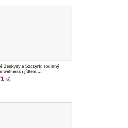
é Beskydy a Szczyrk: rodinný
 s wellness i jídlem,…
71
Kč