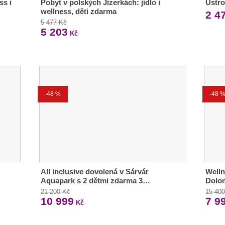
ss i
Pobyt v polských Jizerkách: jídlo i
Ustro
wellness, děti zdarma
2 4
5 477 Kč
5 203
Kč
-48 %
-48 
All inclusive dovolená v Sárvár
Welln
Aquapark s 2 dětmi zdarma 3…
Dolom
21 200 Kč
15 40
10 999
7 9
Kč