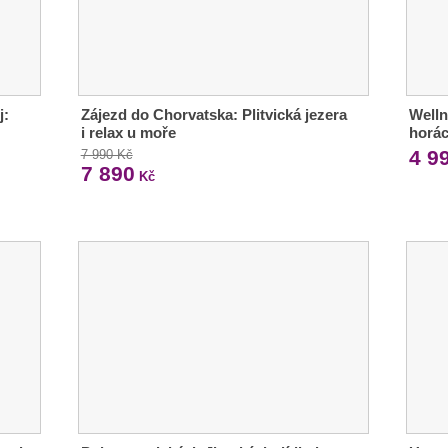
j:
Zájezd do Chorvatska: Plitvická jezera
Welln
i relax u moře
horác
4 9
7 990 Kč
7 890
Kč