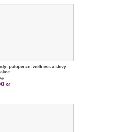
dy: polopenze, wellness a slevy
rakce
 Kč
90
Kč