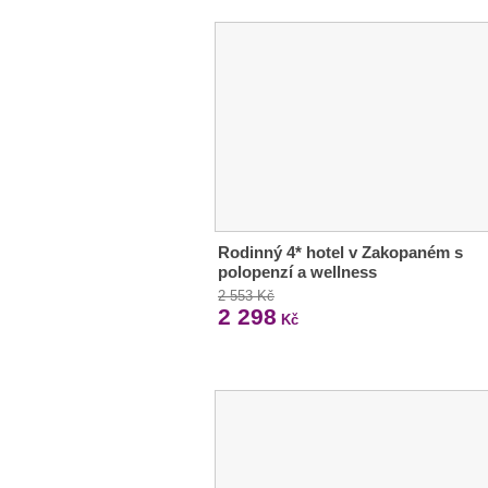
Rodinný 4* hotel v Zakopaném s
polopenzí a wellness
2 553 Kč
2 298
Kč