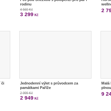
rodinu
welln
2 7
4 560 Kč
3 299
Kč
 či
Jednodenní výlet s průvodcem za
Malá 
památkami Paříže
plnou
9 2
2 999 Kč
2 949
Kč