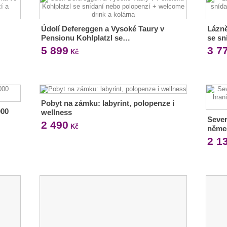
Údolí Defereggen a Vysoké Taury v
Lázně
Pensionu Kohlplatzl se…
se sn
5 899
3 7
Kč
Pobyt na zámku: labyrint, polopenze i
000
wellness
Sever
2 490
Kč
něme
2 1