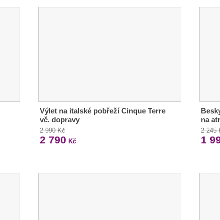
Výlet na italské pobřeží Cinque Terre
Besky
vč. dopravy
na at
2 990 Kč
2 245
2 790
1 9
Kč