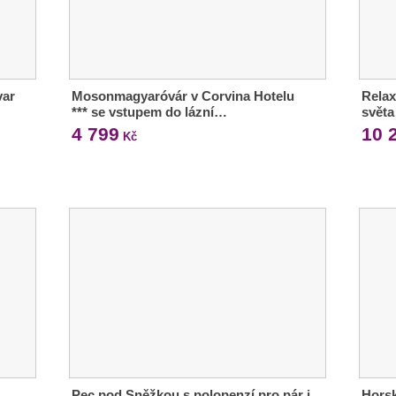
var
Mosonmagyaróvár v Corvina Hotelu
Relax
*** se vstupem do lázní…
světa
4 799
10 
Kč
Pec pod Sněžkou s polopenzí pro pár i
Horsk