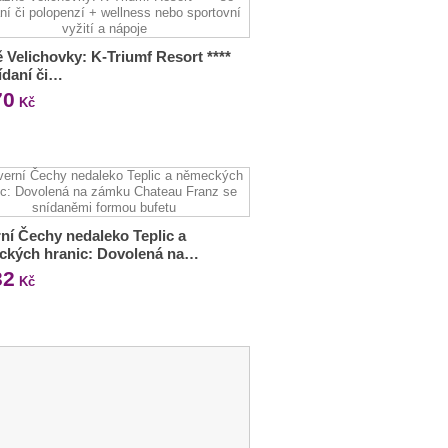
 Velichovky: K-Triumf Resort ****
ídaní či…
70
Kč
ní Čechy nedaleko Teplic a
ckých hranic: Dovolená na…
32
Kč