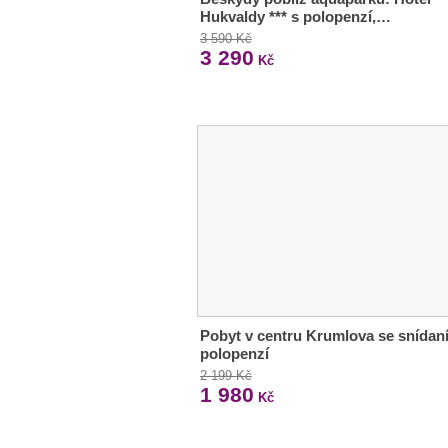
Hukvaldy *** s polopenzí,…
3 590 Kč
3 290
Kč
Pobyt v centru Krumlova se snídaní
polopenzí
2 199 Kč
1 980
Kč