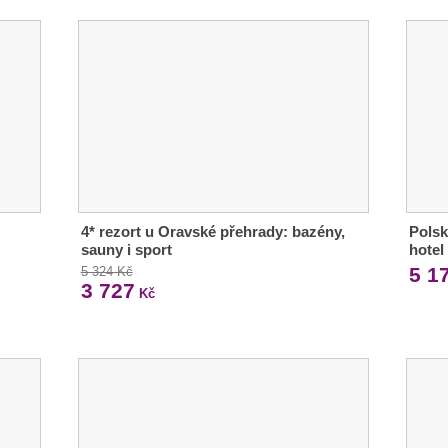
4* rezort u Oravské přehrady: bazény,
Polsk
sauny i sport
hotel
5 1
5 324 Kč
3 727
Kč