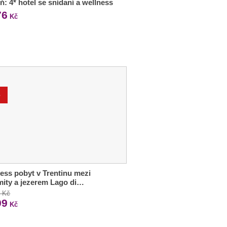
ň: 4* hotel se snídaní a wellness
76
Kč
%
ess pobyt v Trentinu mezi
ity a jezerem Lago di…
0 Kč
99
Kč