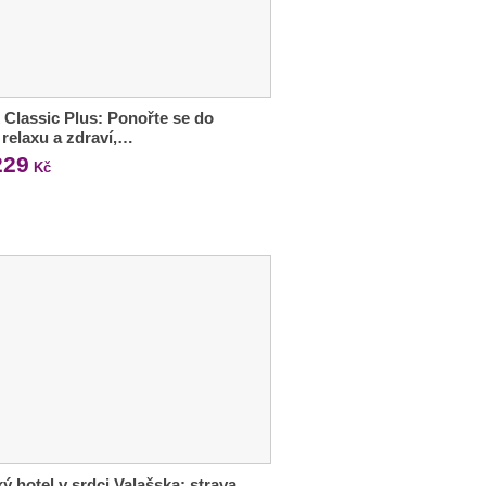
 Classic Plus: Ponořte se do
 relaxu a zdraví,…
229
Kč
ý hotel v srdci Valašska: strava,