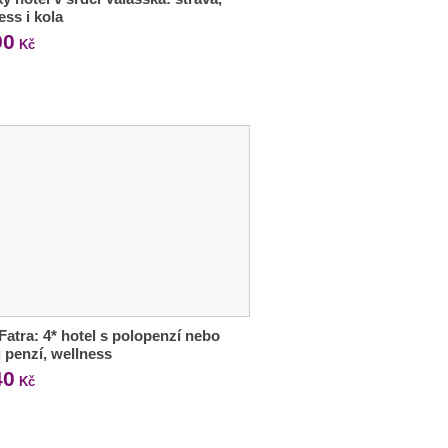
ess i kola
90
Kč
Fatra: 4* hotel s polopenzí nebo
 penzí, wellness
40
Kč