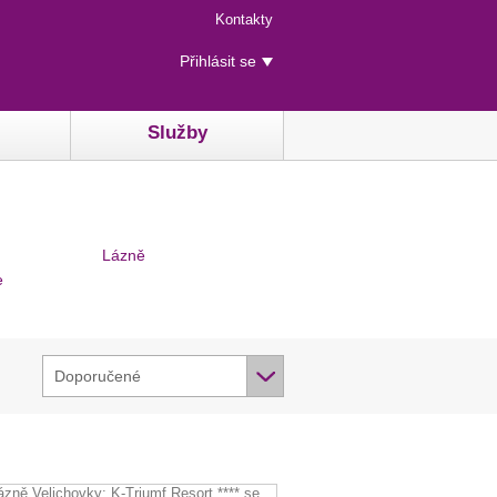
Menu
Kontakty
rychlého
Uživatelské
přístupu
Přihlásit se
menu
Služby
Lázně
e
Doporučené