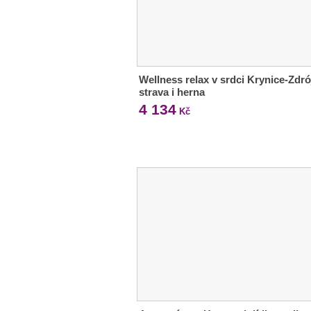
Wellness relax v srdci Krynice-Zdró
strava i herna
4 134
Kč