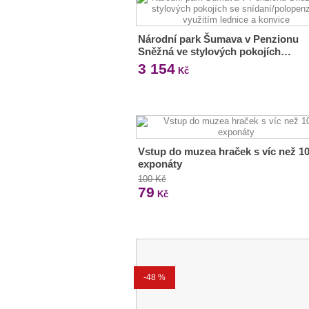
Národní park Šumava v Penzionu
Sněžná ve stylových pokojích…
3 154
Kč
Vstup do muzea hraček s víc než 1
exponáty
100 Kč
79
Kč
-48 %