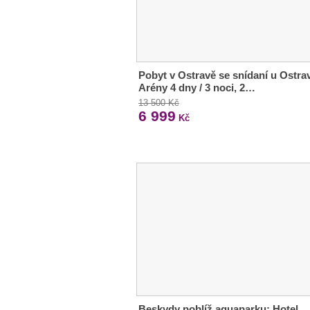
Pobyt v Ostravě se snídaní u Ostra
Arény 4 dny / 3 noci, 2…
13 500 Kč
6 999
Kč
Beskydy poblíž aquaparku: Hotel