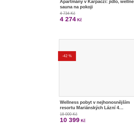
Apartmány v Karpaczi: jídlo, wellne
sauna na pokoji
4 734 Kč
4 274
Kč
-42 %
Wellness pobyt v nejhonosnějším
resortu Mariánských Lázní 4…
18 000 Kč
10 399
Kč