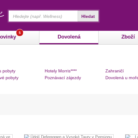
Vyhledávání
Hledat
5
ovinky
Dovolená
Zboží
s pobyty
Hotely Morris****
Zahraničí
vé pobyty
Poznávací zájezdy
Dovolená u moř