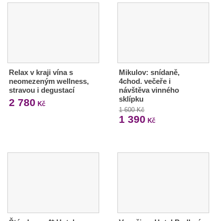
Relax v kraji vína s
Mikulov: snídaně,
neomezeným wellness,
4chod. večeře i
stravou i degustací
návštěva vinného
sklípku
2 780
Kč
1 600 Kč
1 390
Kč