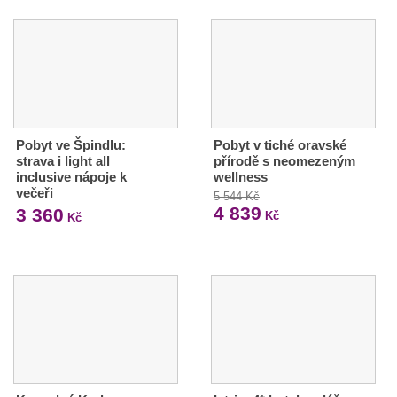
Pobyt ve Špindlu:
Pobyt v tiché oravské
strava i light all
přírodě s neomezeným
inclusive nápoje k
wellness
večeři
5 544 Kč
4 839
3 360
Kč
Kč