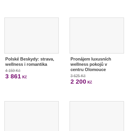
Polské Beskydy: strava,
Pronájem luxusních
wellness i romantika
wellness pokojů v
centru Olomouce
4 159 Kč
3 861
3 625 Kč
Kč
2 200
Kč