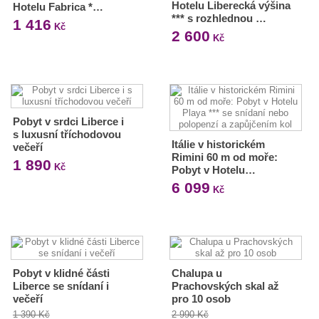
Hotelu Liberecká výšina
Hotelu Fabrica *…
*** s rozhlednou …
1 416
Kč
2 600
Kč
Pobyt v srdci Liberce i
s luxusní tříchodovou
Itálie v historickém
večeří
Rimini 60 m od moře:
1 890
Kč
Pobyt v Hotelu…
6 099
Kč
Pobyt v klidné části
Chalupa u
Liberce se snídaní i
Prachovských skal až
večeří
pro 10 osob
1 390 Kč
2 990 Kč