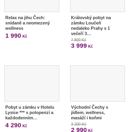
Relax na jihu Čech:
Královský pobyt na
snídaně a neomezený
zámku Loučeň
wellness
nedaleko Prahy s 1
večeří 3…
1 990
Kč
7 800 Kč
3 999
Kč
Pobyt u zámku v Hotelu
Východní Čechy s
Lysice *** s polopenzí a
jídlem, wellness,
každodenním…
masáží i koňmi
4 290
3 200 Kč
Kč
2 990
Kč