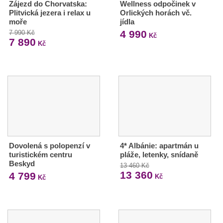
Zájezd do Chorvatska:
Wellness odpočinek v
Plitvická jezera i relax u
Orlických horách vč.
moře
jídla
4 990
7 990 Kč
Kč
7 890
Kč
Dovolená s polopenzí v
4* Albánie: apartmán u
turistickém centru
pláže, letenky, snídaně
Beskyd
13 460 Kč
13 360
4 799
Kč
Kč