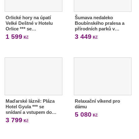
Orlické hory na úpatí
Šumava nedaleko
Velké Deštné v Hotelu
Boubínského pralesa a
Orlice *** se…
přírodních parků v…
1 599
3 449
Kč
Kč
Maďarské lázně: Pláza
Relaxační víkend pro
Hotel Gyula *** se
dámu
snídaní a vstupem do…
5 080
Kč
3 799
Kč