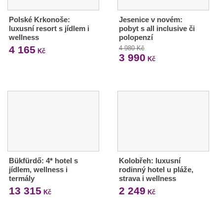
Polské Krkonoše:
Jesenice v novém:
luxusní resort s jídlem i
pobyt s all inclusive či
wellness
polopenzí
4 165
4 980 Kč
Kč
3 990
Kč
Bükfürdő: 4* hotel s
Kolobřeh: luxusní
jídlem, wellness i
rodinný hotel u pláže,
termály
strava i wellness
13 315
2 249
Kč
Kč