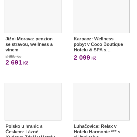
Jižní Morava: penzion
Karpacz: Wellness
se stravou, wellness a
pobyt v Coco Boutique
vínem
Hotelu & SPA s…
2 099
2 990 Kč
Kč
2 691
Kč
Polsko u hranic s
Luhačovice: Relax v
Českem: Lázně
Hotelu Harmonie *** s