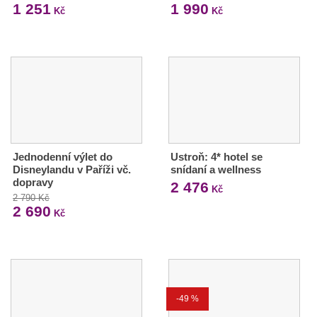
1 251
1 990
Kč
Kč
Jednodenní výlet do
Ustroň: 4* hotel se
Disneylandu v Paříži vč.
snídaní a wellness
dopravy
2 476
Kč
2 790 Kč
2 690
Kč
-49 %