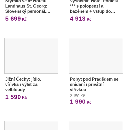
Štýrsko ve 4* Hotelu
Vysočina: Hotel Podlesí
Landhaus St. Georg:
*** s polopenzí a
Slovenský personál,…
bazénem + vstup do…
5 699
4 913
Kč
Kč
Jižní Čechy: jídlo,
Pobyt pod Pradědem se
vířivka i výlet za
snídaní i privátní
velbloudy
vířivkou
1 590
2 150 Kč
Kč
1 990
Kč