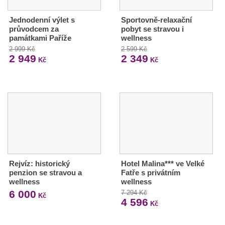
Jednodenní výlet s
Sportovně-relaxační
průvodcem za
pobyt se stravou i
památkami Paříže
wellness
2 999 Kč
2 599 Kč
2 949
2 349
Kč
Kč
Rejvíz: historický
Hotel Malina*** ve Velké
penzion se stravou a
Fatře s privátním
wellness
wellness
6 000
7 294 Kč
Kč
4 596
Kč