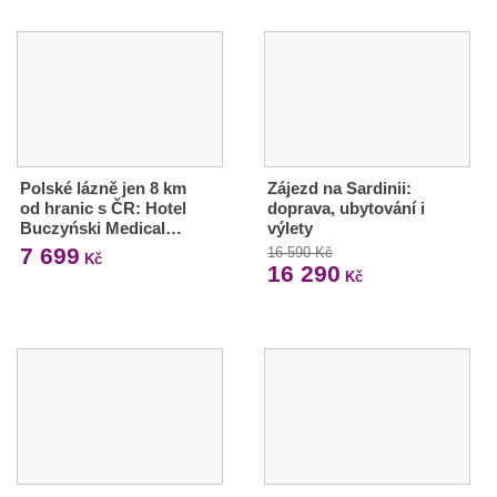
Polské lázně jen 8 km
Zájezd na Sardinii:
od hranic s ČR: Hotel
doprava, ubytování i
Buczyński Medical…
výlety
7 699
16 590 Kč
Kč
16 290
Kč