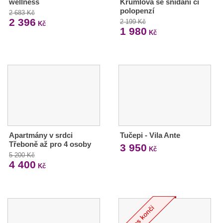
wellness
Krumlova se snídaní či
polopenzí
2 683 Kč
2 396
2 199 Kč
Kč
1 980
Kč
Apartmány v srdci
Tučepi - Vila Ante
Třeboně až pro 4 osoby
3 950
Kč
5 200 Kč
4 400
Kč