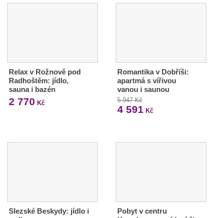
Relax v Rožnově pod
Romantika v Dobříši:
Radhoštěm: jídlo,
apartmá s vířivou
sauna i bazén
vanou i saunou
2 770
5 947 Kč
Kč
4 591
Kč
Slezské Beskydy: jídlo i
Pobyt v centru