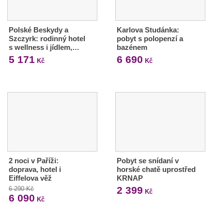
Polské Beskydy a
Karlova Studánka:
Szczyrk: rodinný hotel
pobyt s polopenzí a
s wellness i jídlem,…
bazénem
5 171
6 690
Kč
Kč
2 noci v Paříži:
Pobyt se snídaní v
doprava, hotel i
horské chatě uprostřed
Eiffelova věž
KRNAP
2 399
6 290 Kč
Kč
6 090
Kč