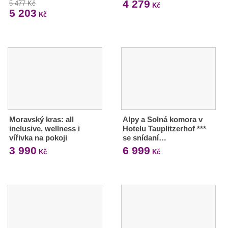
4 279
5 477 Kč
Kč
5 203
Kč
Moravský kras: all
Alpy a Solná komora v
inclusive, wellness i
Hotelu Tauplitzerhof ***
vířivka na pokoji
se snídaní…
3 990
6 999
Kč
Kč