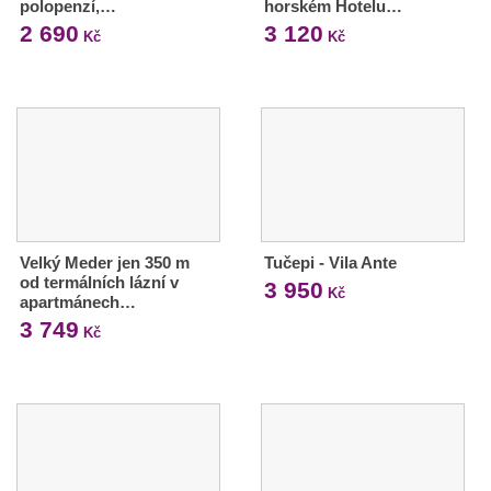
polopenzí,…
horském Hotelu…
2 690
3 120
Kč
Kč
Velký Meder jen 350 m
Tučepi - Vila Ante
od termálních lázní v
3 950
Kč
apartmánech…
3 749
Kč