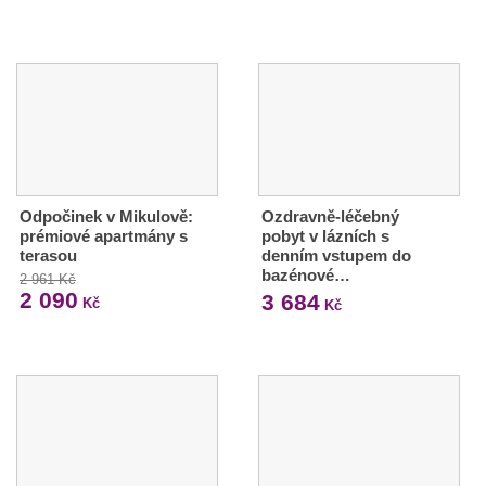
Odpočinek v Mikulově:
Ozdravně-léčebný
prémiové apartmány s
pobyt v lázních s
terasou
denním vstupem do
bazénové…
2 961 Kč
2 090
3 684
Kč
Kč