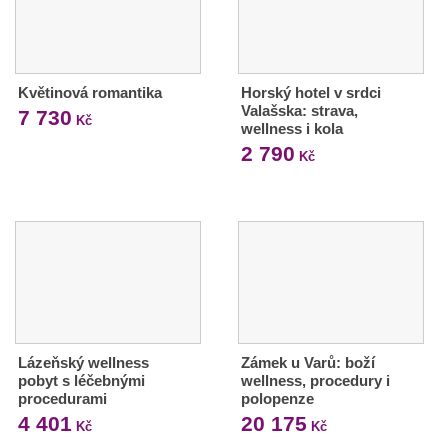
Květinová romantika
Horský hotel v srdci
Valašska: strava,
7 730
Kč
wellness i kola
2 790
Kč
Lázeňský wellness
Zámek u Varů: boží
pobyt s léčebnými
wellness, procedury i
procedurami
polopenze
4 401
20 175
Kč
Kč