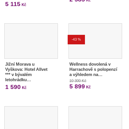
Kč
5 115
Kč
-43 %
Jižní Morava u
Wellness dovolená v
Vyškova: Hotel Allvet
Harrachově s polopenzí
*** v bývalém
a výhledem na…
letohrádku…
10 300 Kč
5 899
1 590
Kč
Kč