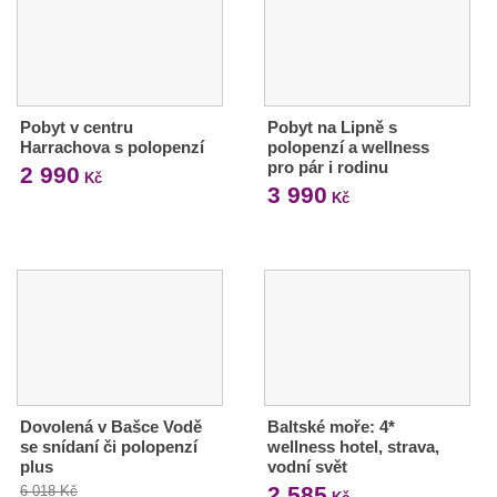
Pobyt v centru
Pobyt na Lipně s
Harrachova s polopenzí
polopenzí a wellness
pro pár i rodinu
2 990
Kč
3 990
Kč
Dovolená v Bašce Vodě
Baltské moře: 4*
se snídaní či polopenzí
wellness hotel, strava,
plus
vodní svět
2 585
6 018 Kč