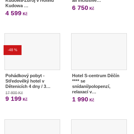
Kudowa-Zdrój v Hotelu
all inclusive…
Kudowa …
6 750
Kč
4 599
Kč
-48 %
Pohádkový pobyt -
Hotel S-centrum Děčín
Středověký hotel v
**** se
Dětenicích 4 dny / 3…
snídaní/polopenzí,
relaxací v…
17 800 Kč
9 199
1 990
Kč
Kč