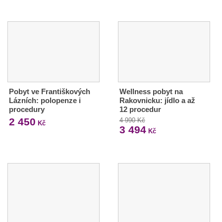
Pobyt ve Františkových
Wellness pobyt na
Lázních: polopenze i
Rakovnicku: jídlo a až
procedury
12 procedur
2 450
4 990 Kč
Kč
3 494
Kč