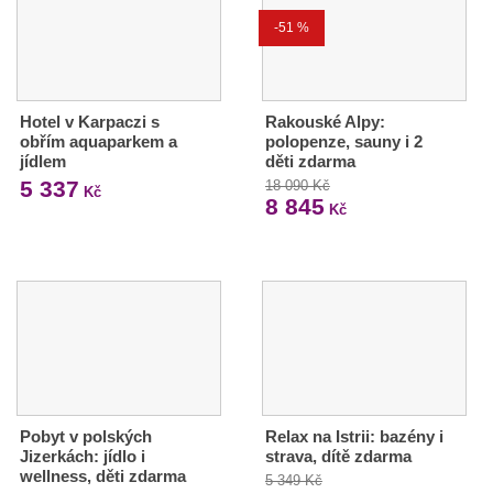
-51 %
Hotel v Karpaczi s
Rakouské Alpy:
obřím aquaparkem a
polopenze, sauny i 2
jídlem
děti zdarma
5 337
18 090 Kč
Kč
8 845
Kč
Pobyt v polských
Relax na Istrii: bazény i
Jizerkách: jídlo i
strava, dítě zdarma
wellness, děti zdarma
5 349 Kč