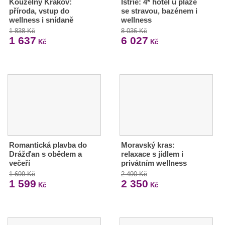
Kouzelný Krakov:
Istrie: 4* hotel u pláže
příroda, vstup do
se stravou, bazénem i
wellness i snídaně
wellness
1 838 Kč
8 036 Kč
1 637
6 027
Kč
Kč
Romantická plavba do
Moravský kras:
Drážďan s obědem a
relaxace s jídlem i
večeří
privátním wellness
1 699 Kč
2 490 Kč
1 599
2 350
Kč
Kč