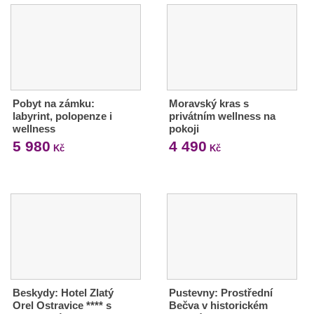
Pobyt na zámku:
Moravský kras s
labyrint, polopenze i
privátním wellness na
wellness
pokoji
5 980
4 490
Kč
Kč
Beskydy: Hotel Zlatý
Pustevny: Prostřední
Orel Ostravice **** s
Bečva v historickém