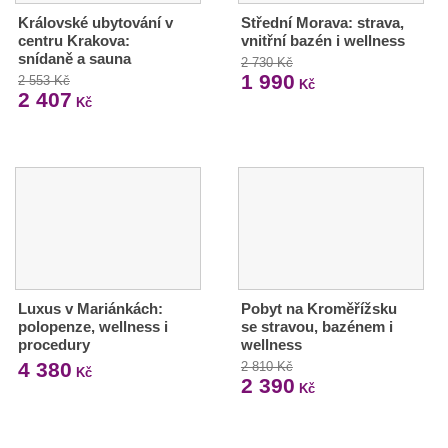
Královské ubytování v
Střední Morava: strava,
centru Krakova:
vnitřní bazén i wellness
snídaně a sauna
2 730 Kč
1 990
2 553 Kč
Kč
2 407
Kč
Luxus v Mariánkách:
Pobyt na Kroměřížsku
polopenze, wellness i
se stravou, bazénem i
procedury
wellness
4 380
2 810 Kč
Kč
2 390
Kč