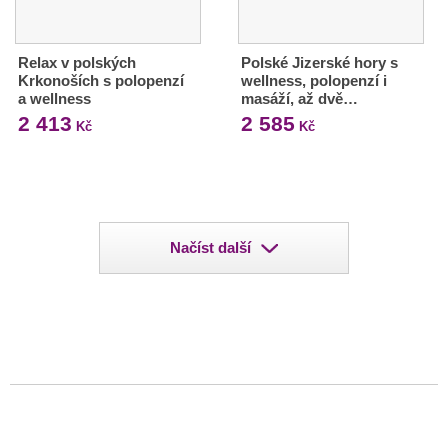
Relax v polských
Polské Jizerské hory s
Krkonoších s polopenzí
wellness, polopenzí i
a wellness
masáží, až dvě…
2 413
2 585
Kč
Kč
Načíst další