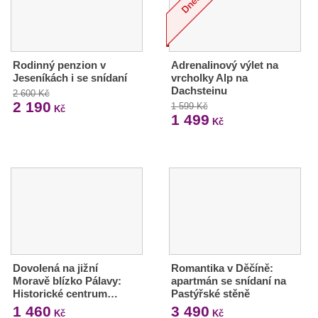
Rodinný penzion v
Adrenalinový výlet na
Jeseníkách i se snídaní
vrcholky Alp na
Dachsteinu
2 600 Kč
2 190
1 599 Kč
Kč
1 499
Kč
Dovolená na jižní
Romantika v Děčíně:
Moravě blízko Pálavy:
apartmán se snídaní na
Historické centrum…
Pastýřské stěně
1 460
3 490
Kč
Kč