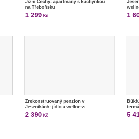
Jižní Čechy: apartmány s kuchyňkou
Jesen
na Třeboňsku
welln
1 299
1 6
Kč
Zrekonstruovaný penzion v
Bükfü
Jeseníkách: jídlo a wellness
termá
2 390
5 4
Kč