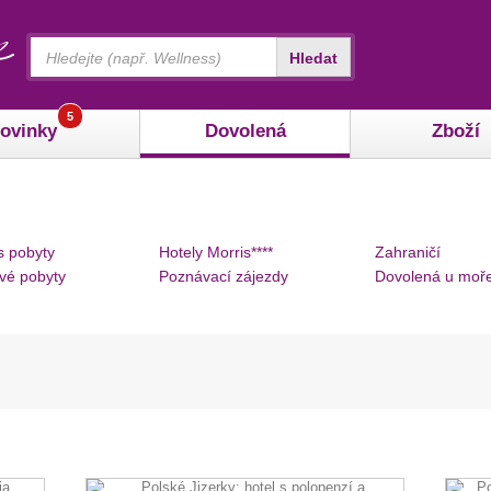
Vyhledávání
Hledat
5
ovinky
Dovolená
Zboží
s pobyty
Hotely Morris****
Zahraničí
vé pobyty
Poznávací zájezdy
Dovolená u moř