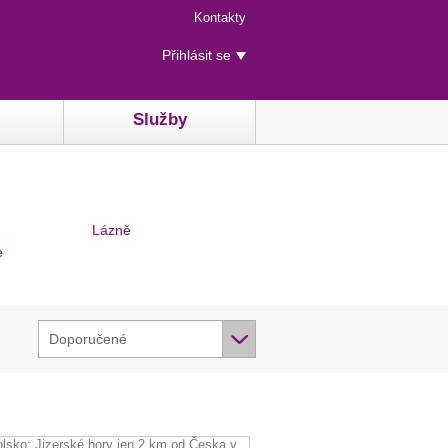
Menu
Kontakty
rychlého
Uživatelské
přístupu
Přihlásit se
menu
Služby
Lázně
e
Doporučené