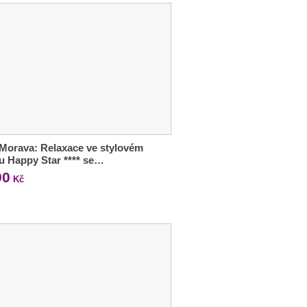
 Morava: Relaxace ve stylovém
u Happy Star **** se…
90
Kč