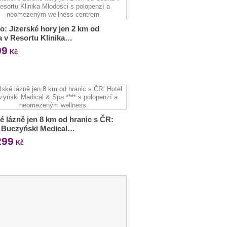
o: Jizerské hory jen 2 km od
 v Resortu Klinika…
99
Kč
é lázně jen 8 km od hranic s ČR:
l Buczyński Medical…
299
Kč