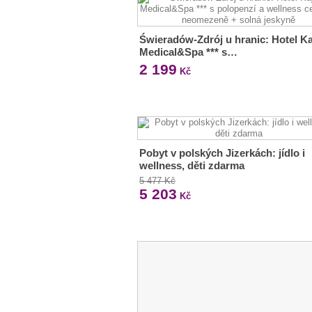
Świeradów-Zdrój u hranic: Hotel Ka
Medical&Spa *** s…
2 199
Kč
Pobyt v polských Jizerkách: jídlo i
wellness, děti zdarma
5 477 Kč
5 203
Kč