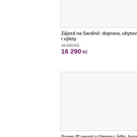
Zájezd na Sardinii: doprava, ubytov
i výlety
16 590 Kč
16 290
Kč
Super 4* resort v Umagu: jídlo, baz