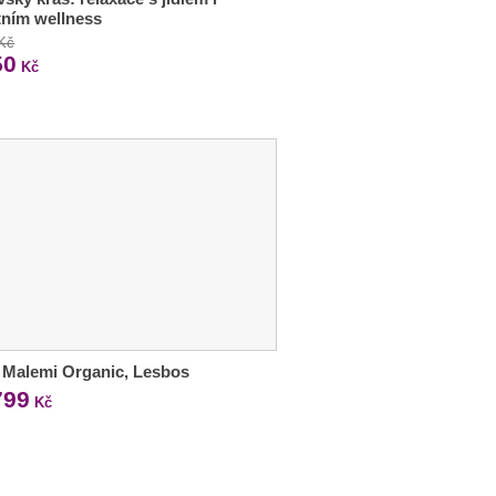
tním wellness
 Kč
50
Kč
 Malemi Organic, Lesbos
799
Kč