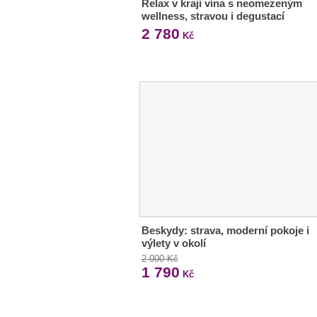
Relax v kraji vína s neomezeným
wellness, stravou i degustací
2 780
Kč
Beskydy: strava, moderní pokoje i
výlety v okolí
2 000 Kč
1 790
Kč