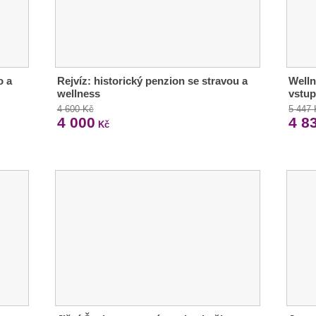
o a
Rejvíz: historický penzion se stravou a
Welln
wellness
vstup
4 600 Kč
5 447
4 000
4 8
Kč