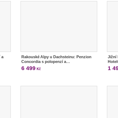
 a
Rakouské Alpy u Dachsteinu: Penzion
Jižní
Concordia s polopenzí a…
Hotel
6 499
1 4
Kč