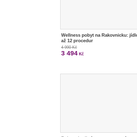
Wellness pobyt na Rakovnicku: jídl
až 12 procedur
4 990 Kč
3 494
Kč