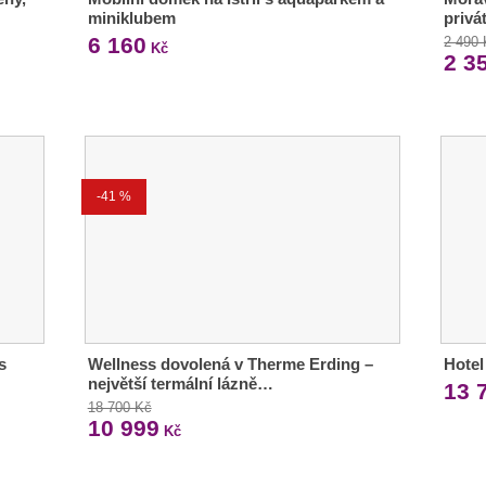
miniklubem
privá
6 160
2 490
Kč
2 3
-41 %
s
Wellness dovolená v Therme Erding –
Hotel
největší termální lázně…
13 
18 700 Kč
10 999
Kč