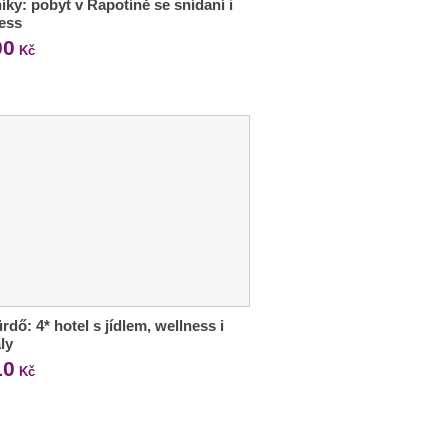
íky: pobyt v Rapotíně se snídaní i
ess
00
Kč
rdő: 4* hotel s jídlem, wellness i
ly
10
Kč