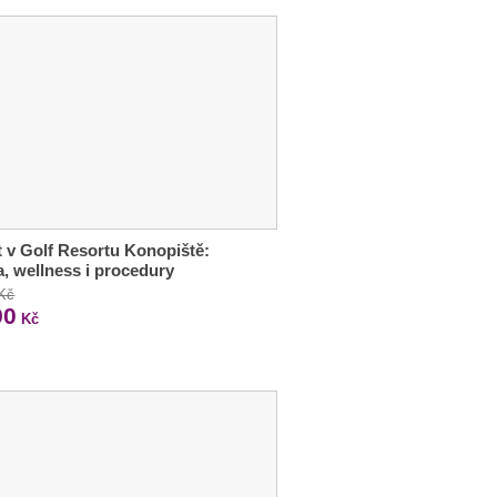
 v Golf Resortu Konopiště:
a, wellness i procedury
 Kč
90
Kč