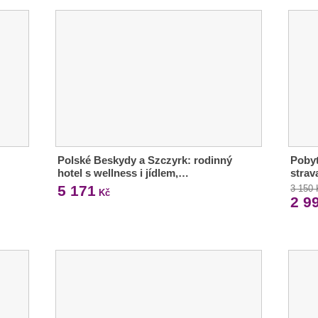
Polské Beskydy a Szczyrk: rodinný
Pobyt
hotel s wellness i jídlem,…
strav
5 171
3 150
Kč
2 9