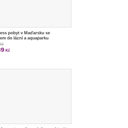
ess pobyt v Maďarsku se
em do lázní a aquaparku
 Kč
39
Kč