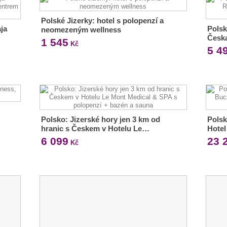
Polské Jizerky: hotel s polopenzí a
ja
Polsk
neomezeným wellness
Česka
1 545
Kč
5 4
Polsko: Jizerské hory jen 3 km od
Polsk
hranic s Českem v Hotelu Le…
Hote
6 099
23 
Kč