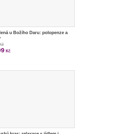
ená u Božího Daru: polopenze a
y
 Kč
99
Kč
ský kras: relaxace s jídlem i