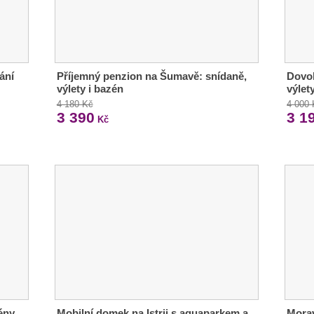
ání
Příjemný penzion na Šumavě: snídaně,
Dovol
výlety i bazén
výlet
4 180 Kč
4 000
3 390
3 1
Kč
ény,
Mobilní domek na Istrii s aquaparkem a
Morav