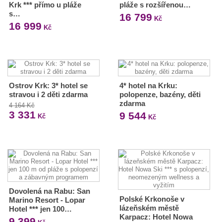
Krk *** přímo u pláže
pláže s rozšířenou…
s…
16 799
Kč
16 999
Kč
Ostrov Krk: 3* hotel se
4* hotel na Krku:
stravou i 2 děti zdarma
polopenze, bazény, děti
zdarma
4 164 Kč
3 331
9 544
Kč
Kč
Dovolená na Rabu: San
Polské Krkonoše v
Marino Resort - Lopar
lázeňském městě
Hotel *** jen 100…
Karpacz: Hotel Nowa
9 399