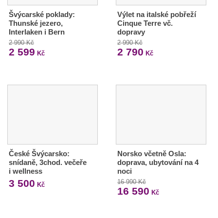
Švýcarské poklady:
Výlet na italské pobřeží
Thunské jezero,
Cinque Terre vč.
Interlaken i Bern
dopravy
2 990 Kč
2 990 Kč
2 599
2 790
Kč
Kč
České Švýcarsko:
Norsko včetně Osla:
snídaně, 3chod. večeře
doprava, ubytování na 4
i wellness
noci
3 500
16 990 Kč
Kč
16 590
Kč