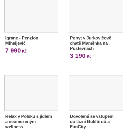
Igrane - Penzion
Pobyt v Jurkovičově
Mihaljević
chatě Maměnka na
Pustevnách
7 990
Kč
3 190
Kč
Relax v Polsku s jídlem
Dovolená se vstupem
a neomezeným
do lázní Bükfürdő a
wellness
FunCity