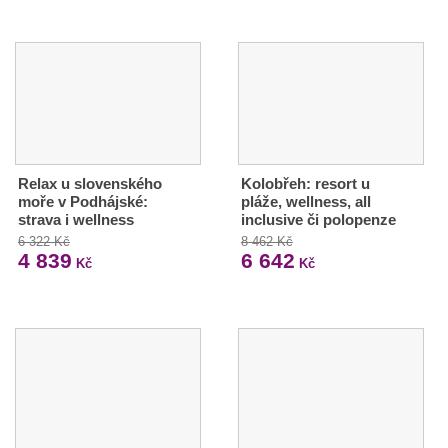
Relax u slovenského
Kolobřeh: resort u
moře v Podhájské:
pláže, wellness, all
strava i wellness
inclusive či polopenze
6 322 Kč
8 462 Kč
4 839
6 642
Kč
Kč