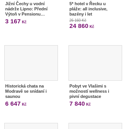
Jižní Čechy u vodní
5* hotel v Řecku u
nádrže Lipno: Přední
pláže: all inclusive,
Výtoň v Pensionu…
bazény i let
3 167
26 160 Kč
Kč
24 860
Kč
Historická chata na
Pobyt ve Vlašimi s
Modravě se snídaní i
možností wellness i
saunou
pivní degustace
6 647
7 840
Kč
Kč