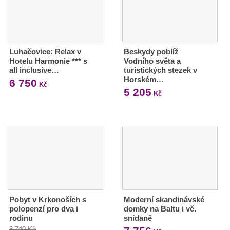
Luhačovice: Relax v
Beskydy poblíž
Hotelu Harmonie *** s
Vodního světa a
all inclusive…
turistických stezek v
Horském…
6 750
Kč
5 205
Kč
Pobyt v Krkonoších s
Moderní skandinávské
polopenzí pro dva i
domky na Baltu i vč.
rodinu
snídaně
3 740 Kč