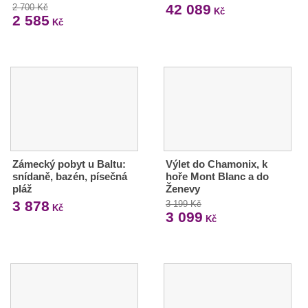
42 089
2 700 Kč
Kč
2 585
Kč
Zámecký pobyt u Baltu:
Výlet do Chamonix, k
snídaně, bazén, písečná
hoře Mont Blanc a do
pláž
Ženevy
3 878
3 199 Kč
Kč
3 099
Kč