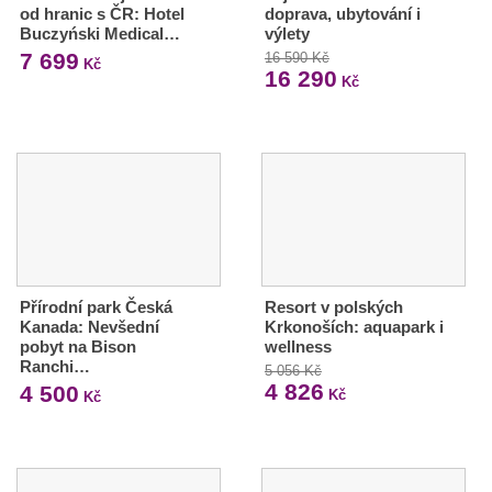
od hranic s ČR: Hotel
doprava, ubytování i
Buczyński Medical…
výlety
7 699
16 590 Kč
Kč
16 290
Kč
Přírodní park Česká
Resort v polských
Kanada: Nevšední
Krkonoších: aquapark i
pobyt na Bison
wellness
Ranchi…
5 056 Kč
4 826
4 500
Kč
Kč