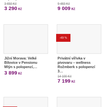
3 650 Kč
9 483 Kč
3 290
9 009
Kč
Kč
-49 %
Jižní Morava: Velké
Privátní vířivka v
Bílovice v Pensionu
pivovaru – wellness
Mlýn s polopenzí,…
Rožmberk s polopenzí
3…
3 899
Kč
14 100 Kč
7 199
Kč