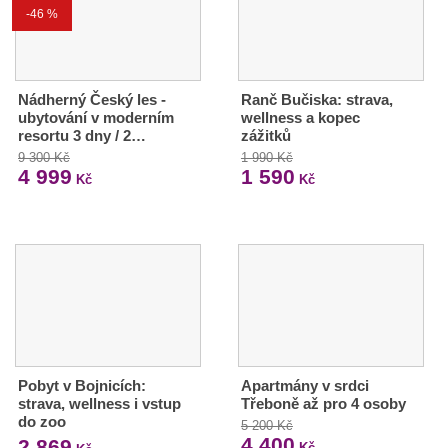
-46 %
Nádherný Český les -
Ranč Bučiska: strava,
ubytování v moderním
wellness a kopec
resortu 3 dny / 2…
zážitků
9 300 Kč
1 990 Kč
4 999
1 590
Kč
Kč
Pobyt v Bojnicích:
Apartmány v srdci
strava, wellness i vstup
Třeboně až pro 4 osoby
do zoo
5 200 Kč
4 400
2 869
Kč