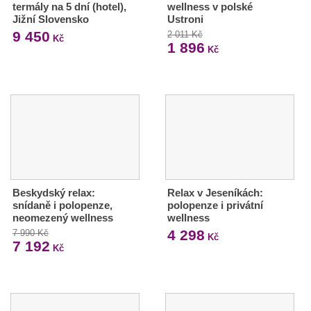
termály na 5 dní (hotel),
wellness v polské
Jižní Slovensko
Ustroni
9 450
2 011 Kč
Kč
1 896
Kč
Beskydský relax:
Relax v Jeseníkách:
snídaně i polopenze,
polopenze i privátní
neomezený wellness
wellness
4 298
7 990 Kč
Kč
7 192
Kč