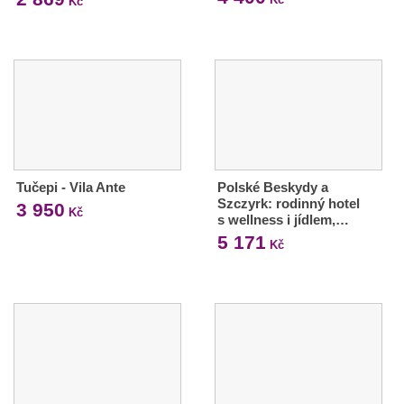
Kč
Tučepi - Vila Ante
Polské Beskydy a
Szczyrk: rodinný hotel
3 950
Kč
s wellness i jídlem,…
5 171
Kč