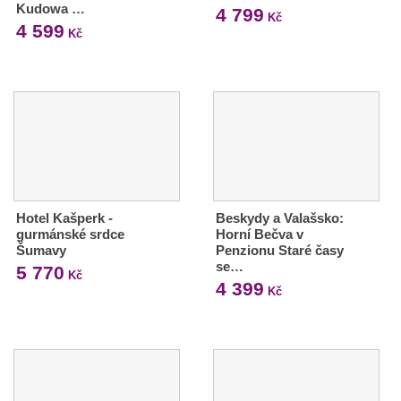
Kudowa …
4 799
Kč
4 599
Kč
Hotel Kašperk -
Beskydy a Valašsko:
gurmánské srdce
Horní Bečva v
Šumavy
Penzionu Staré časy
se…
5 770
Kč
4 399
Kč