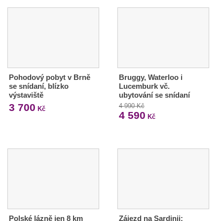
Pohodový pobyt v Brně
Bruggy, Waterloo i
se snídaní, blízko
Lucemburk vč.
výstaviště
ubytování se snídaní
3 700
4 990 Kč
Kč
4 590
Kč
Polské lázně jen 8 km
Zájezd na Sardinii: