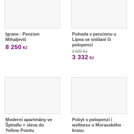
Igrane - Penzion
Pohoda v penzionu u
Mihaljević
Lipna se snídaní či
polopenzí
8 250
Kč
3 920 Kč
3 332
Kč
Moderní apartmány ve
Pobyt s polopenzí i
Špindlu + sleva do
wellness u Moravského
Yellow Pointu
krasu