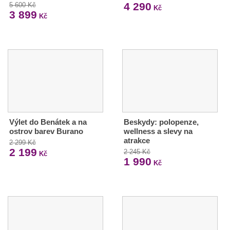
4 290
5 600 Kč
Kč
3 899
Kč
Výlet do Benátek a na
Beskydy: polopenze,
ostrov barev Burano
wellness a slevy na
atrakce
2 299 Kč
2 199
2 245 Kč
Kč
1 990
Kč