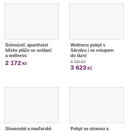
Svinoústí: aparthotel
Wellness pobyt v
blízko pláže se snídaní
Sárváru i se vstupem
a wellness
do lázní
2 172
4 790 Kč
Kč
3 623
Kč
Slovenské a maďarské
Pobyt se stravou a