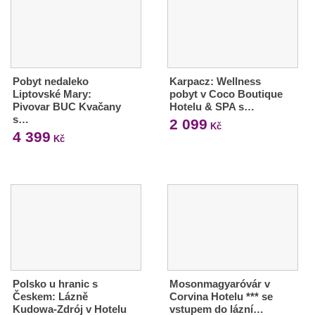
Pobyt nedaleko
Karpacz: Wellness
Liptovské Mary:
pobyt v Coco Boutique
Pivovar BUC Kvačany
Hotelu & SPA s…
s…
2 099
Kč
4 399
Kč
Polsko u hranic s
Mosonmagyaróvár v
Českem: Lázně
Corvina Hotelu *** se
Kudowa-Zdrój v Hotelu
vstupem do lázní…