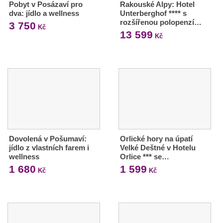
Pobyt v Posázaví pro
Rakouské Alpy: Hotel
dva: jídlo a wellness
Unterberghof **** s
rozšířenou polopenzí…
3 750
Kč
13 599
Kč
Dovolená v Pošumaví:
Orlické hory na úpatí
jídlo z vlastních farem i
Velké Deštné v Hotelu
wellness
Orlice *** se…
1 680
1 599
Kč
Kč