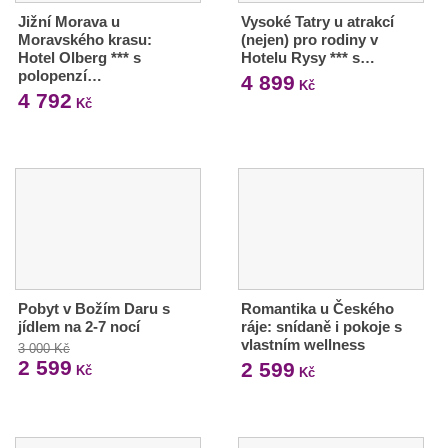
Jižní Morava u
Vysoké Tatry u atrakcí
Moravského krasu:
(nejen) pro rodiny v
Hotel Olberg *** s
Hotelu Rysy *** s…
polopenzí…
4 899
Kč
4 792
Kč
Pobyt v Božím Daru s
Romantika u Českého
jídlem na 2-7 nocí
ráje: snídaně i pokoje s
vlastním wellness
3 000 Kč
2 599
2 599
Kč
Kč