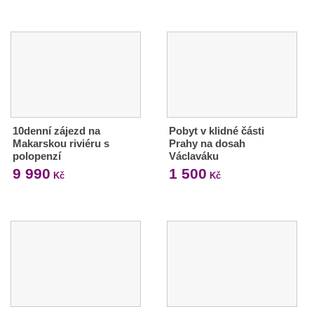
10denní zájezd na
Pobyt v klidné části
Makarskou riviéru s
Prahy na dosah
polopenzí
Václaváku
9 990
1 500
Kč
Kč