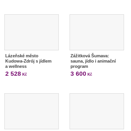
Lázeňské město
Zážitková Šumava:
Kudowa-Zdrój s jídlem
sauna, jídlo i animační
a wellness
program
2 528
3 600
Kč
Kč