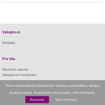
Vykupto.cz
Kontakty
Pro Vás
Doručení zdarma
Vykupto na Facebooku
Důvěryhodný nákup
Tento web používá k poskytování služeb a personifikaci obsahu
soubory cookie. Používáním tohoto webu s tím souhlasíte.
Naše společnost je členem Asociace pro elektronickou
Rozumím
Více informací
komerci (APEK)