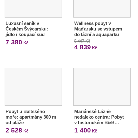
Luxusní seník v
Wellness pobyt v
Českém Švýcarsku:
Maďarsku se vstupem
jídlo i koupací sud
do lázní a aquaparku
7 380
5 447 Kč
Kč
4 839
Kč
Pobyt u Baltského
Mariánské Lázně
moře: apartmány 300 m
nedaleko centra: Pobyt
od pláže
v historickém B&B…
2 528
1 400
Kč
Kč