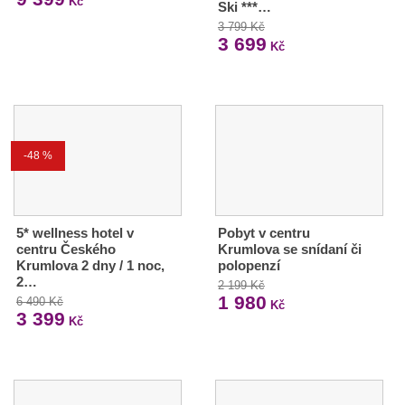
Kč
Ski ***…
3 799 Kč
3 699
Kč
-48 %
5* wellness hotel v
Pobyt v centru
centru Českého
Krumlova se snídaní či
Krumlova 2 dny / 1 noc,
polopenzí
2…
2 199 Kč
1 980
6 490 Kč
Kč
3 399
Kč