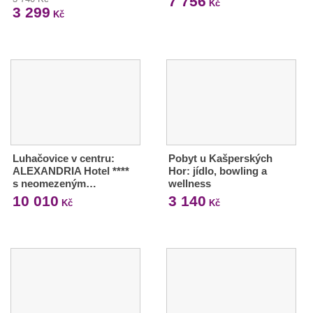
7 756
Kč
3 299
Kč
Luhačovice v centru:
Pobyt u Kašperských
ALEXANDRIA Hotel ****
Hor: jídlo, bowling a
s neomezeným…
wellness
10 010
3 140
Kč
Kč