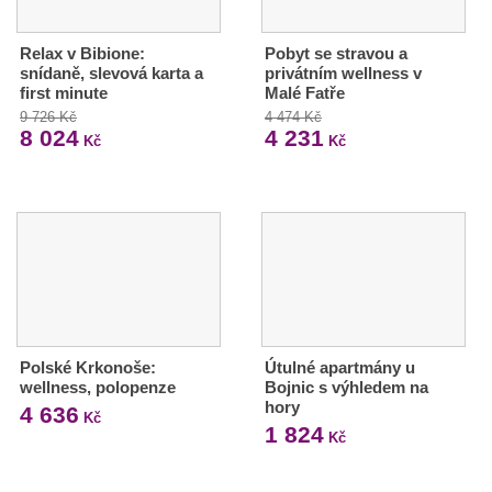
Relax v Bibione:
Pobyt se stravou a
snídaně, slevová karta a
privátním wellness v
first minute
Malé Fatře
9 726 Kč
4 474 Kč
8 024
4 231
Kč
Kč
Polské Krkonoše:
Útulné apartmány u
wellness, polopenze
Bojnic s výhledem na
hory
4 636
Kč
1 824
Kč