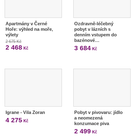
Apartmány v Černé
Ozdravně-léčebný
Hoře: výhled na moře,
pobyt v lázních s
výlety
denním vstupem do
bazénové…
2 675 Kč
2 468
3 684
Kč
Kč
Igrane - Vila Zoran
Pobyt v pivovaru: jídlo
a neomezená
4 275
Kč
konzumace piva
2 499
Kč