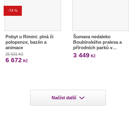
-74 %
Pobyt u Rimini: plná či
Šumava nedaleko
polopenze, bazén a
Boubínského pralesa a
animace
přírodních parků v…
3 449
25 531 Kč
Kč
6 672
Kč
Načíst další