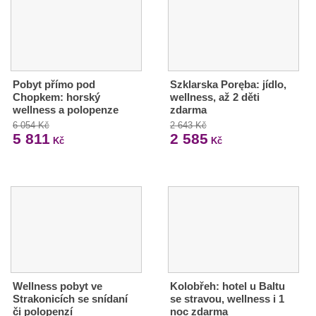
Pobyt přímo pod
Szklarska Poręba: jídlo,
Chopkem: horský
wellness, až 2 děti
wellness a polopenze
zdarma
6 054 Kč
2 643 Kč
5 811
2 585
Kč
Kč
Wellness pobyt ve
Kolobřeh: hotel u Baltu
Strakonicích se snídaní
se stravou, wellness i 1
či polopenzí
noc zdarma