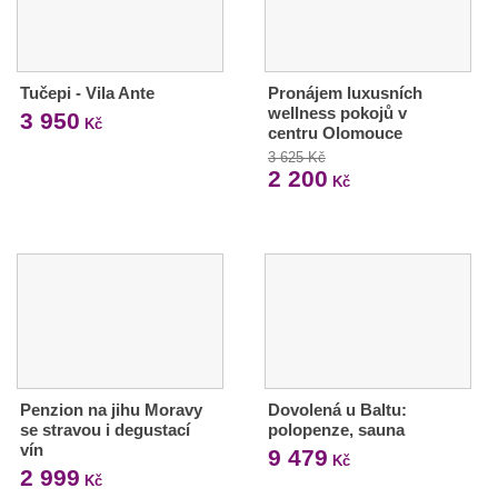
Tučepi - Vila Ante
Pronájem luxusních
wellness pokojů v
3 950
Kč
centru Olomouce
3 625 Kč
2 200
Kč
Penzion na jihu Moravy
Dovolená u Baltu:
se stravou i degustací
polopenze, sauna
vín
9 479
Kč
2 999
Kč