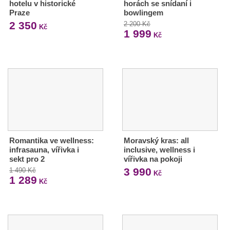
hotelu v historické
horách se snídaní i
Praze
bowlingem
2 350
2 200 Kč
Kč
1 999
Kč
Romantika ve wellness:
Moravský kras: all
infrasauna, vířivka i
inclusive, wellness i
sekt pro 2
vířivka na pokoji
3 990
1 490 Kč
Kč
1 289
Kč