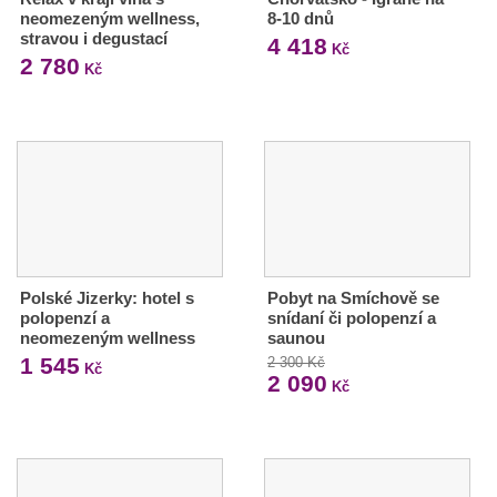
neomezeným wellness,
8-10 dnů
stravou i degustací
4 418
Kč
2 780
Kč
Polské Jizerky: hotel s
Pobyt na Smíchově se
polopenzí a
snídaní či polopenzí a
neomezeným wellness
saunou
1 545
2 300 Kč
Kč
2 090
Kč