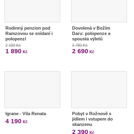
Rodinný penzion pod
Dovolená v Božím
Ramzovou se snídaní i
Daru: polopenze a
polopenzí
spousta výletů
2 100 Kč
3 780 Kč
1 890
2 690
Kč
Kč
Igrane - Vila Renata
Pobyt v Rožnově s
jídlem i vstupem do
4 190
Kč
skanzenu
2 390
Kč