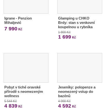
Igrane - Penzion
Glamping u CHKO
Mihaljević
Brdy: stan s venkovní
koupelnou u rybníka
7 990
Kč
1 800 Kč
1 699
Kč
Pobyt v tiché oravské
Jeseníky: polopenze a
přírodě s neomezeným
neomezený vstup do
wellness
bazénů
5 544 Kč
4 990 Kč
4 839
4 592
Kč
Kč