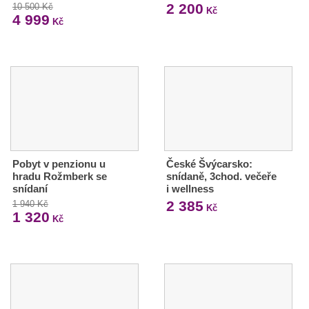
2 200
10 500 Kč
Kč
4 999
Kč
Pobyt v penzionu u
České Švýcarsko:
hradu Rožmberk se
snídaně, 3chod. večeře
snídaní
i wellness
2 385
1 940 Kč
Kč
1 320
Kč