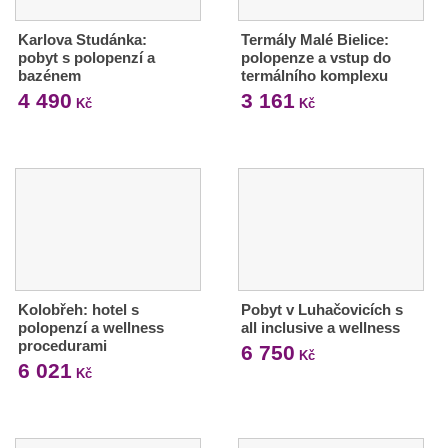
Karlova Studánka:
Termály Malé Bielice:
pobyt s polopenzí a
polopenze a vstup do
bazénem
termálního komplexu
4 490
3 161
Kč
Kč
Kolobřeh: hotel s
Pobyt v Luhačovicích s
polopenzí a wellness
all inclusive a wellness
procedurami
6 750
Kč
6 021
Kč