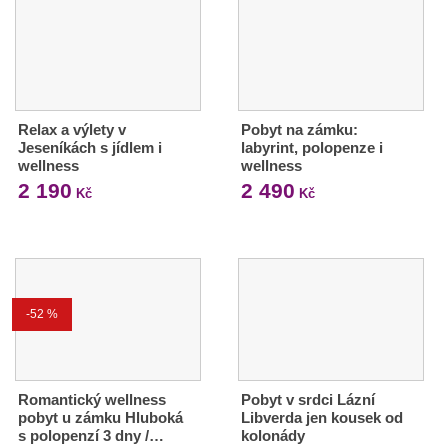
Relax a výlety v
Pobyt na zámku:
Jeseníkách s jídlem i
labyrint, polopenze i
wellness
wellness
2 190
2 490
Kč
Kč
-52 %
Romantický wellness
Pobyt v srdci Lázní
pobyt u zámku Hluboká
Libverda jen kousek od
s polopenzí 3 dny /…
kolonády