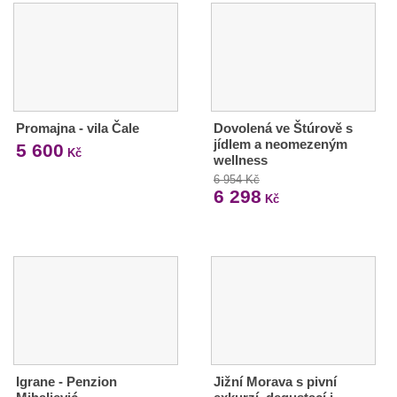
Promajna - vila Čale
Dovolená ve Štúrově s
jídlem a neomezeným
5 600
Kč
wellness
6 954 Kč
6 298
Kč
Igrane - Penzion
Jižní Morava s pivní