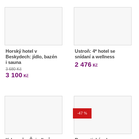
Horský hotel v
Ustroň: 4* hotel se
Beskydech: jídlo, bazén
snídaní a wellness
i sauna
2 476
Kč
3 680 Kč
3 100
Kč
-47 %