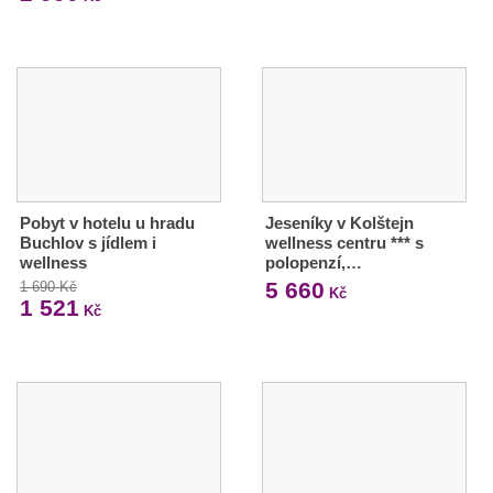
Pobyt v hotelu u hradu
Jeseníky v Kolštejn
Buchlov s jídlem i
wellness centru *** s
wellness
polopenzí,…
5 660
1 690 Kč
Kč
1 521
Kč