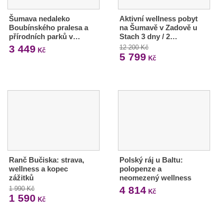
Šumava nedaleko
Aktivní wellness pobyt
Boubínského pralesa a
na Šumavě v Zadově u
přírodních parků v…
Stach 3 dny / 2…
3 449
12 200 Kč
Kč
5 799
Kč
Ranč Bučiska: strava,
Polský ráj u Baltu:
wellness a kopec
polopenze a
zážitků
neomezený wellness
4 814
1 990 Kč
Kč
1 590
Kč