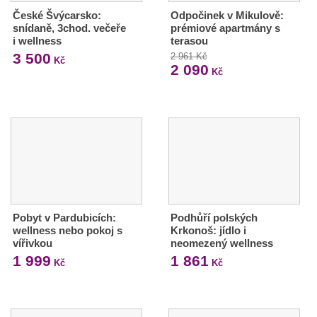
České Švýcarsko:
Odpočinek v Mikulově:
snídaně, 3chod. večeře
prémiové apartmány s
i wellness
terasou
3 500
2 961 Kč
Kč
2 090
Kč
Pobyt v Pardubicích:
Podhůří polských
wellness nebo pokoj s
Krkonoš: jídlo i
vířivkou
neomezený wellness
1 999
1 861
Kč
Kč