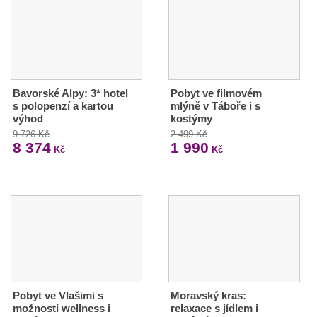
Bavorské Alpy: 3* hotel
Pobyt ve filmovém
s polopenzí a kartou
mlýně v Táboře i s
výhod
kostýmy
9 726 Kč
2 499 Kč
8 374
1 990
Kč
Kč
Pobyt ve Vlašimi s
Moravský kras:
možností wellness i
relaxace s jídlem i