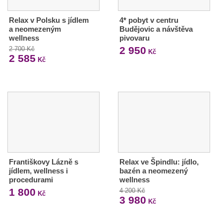
Relax v Polsku s jídlem
4* pobyt v centru
a neomezeným
Budějovic a návštěva
wellness
pivovaru
2 950
2 700 Kč
Kč
2 585
Kč
Františkovy Lázně s
Relax ve Špindlu: jídlo,
jídlem, wellness i
bazén a neomezený
procedurami
wellness
1 800
4 200 Kč
Kč
3 980
Kč