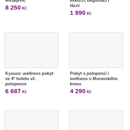
Mihaljević
exkurzí, degustací i
lázní
8 250
Kč
1 890
Kč
Kysuce: wellness pobyt
Pobyt s polopenzí i
ve 4* hotelu vč.
wellness u Moravského
polopenze
krasu
6 687
4 290
Kč
Kč