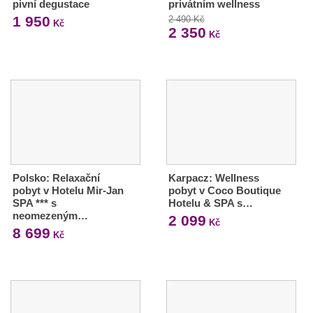
pivní degustace
privátním wellness
1 950
2 490 Kč
Kč
2 350
Kč
Polsko: Relaxační
Karpacz: Wellness
pobyt v Hotelu Mir-Jan
pobyt v Coco Boutique
SPA *** s
Hotelu & SPA s…
neomezeným…
2 099
Kč
8 699
Kč