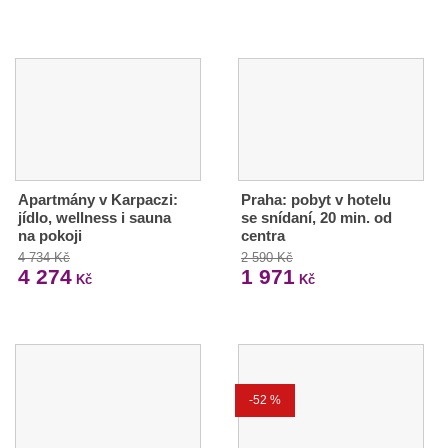
Apartmány v Karpaczi:
Praha: pobyt v hotelu
jídlo, wellness i sauna
se snídaní, 20 min. od
na pokoji
centra
4 734 Kč
2 590 Kč
4 274
1 971
Kč
Kč
-52 %