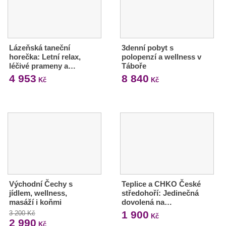
Lázeňská taneční
3denní pobyt s
horečka: Letní relax,
polopenzí a wellness v
léčivé prameny a…
Táboře
4 953
8 840
Kč
Kč
Východní Čechy s
Teplice a CHKO České
jídlem, wellness,
středohoří: Jedinečná
masáží i koňmi
dovolená na…
1 900
3 200 Kč
Kč
2 990
Kč