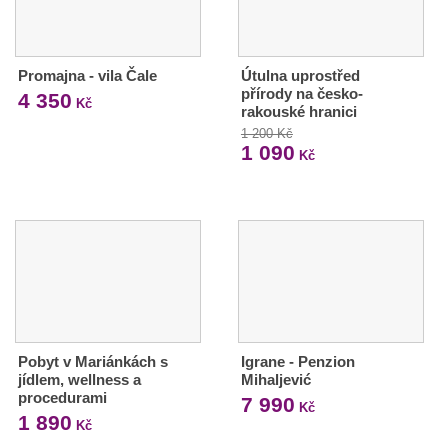
Promajna - vila Čale
Útulna uprostřed
přírody na česko-
4 350
Kč
rakouské hranici
1 200 Kč
1 090
Kč
Pobyt v Mariánkách s
Igrane - Penzion
jídlem, wellness a
Mihaljević
procedurami
7 990
Kč
1 890
Kč