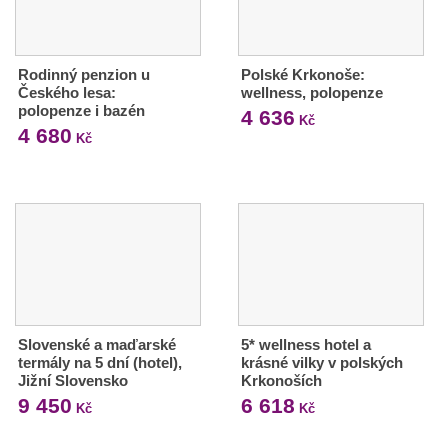
Rodinný penzion u
Polské Krkonoše:
Českého lesa:
wellness, polopenze
polopenze i bazén
4 636
Kč
4 680
Kč
Slovenské a maďarské
5* wellness hotel a
termály na 5 dní (hotel),
krásné vilky v polských
Jižní Slovensko
Krkonoších
9 450
6 618
Kč
Kč