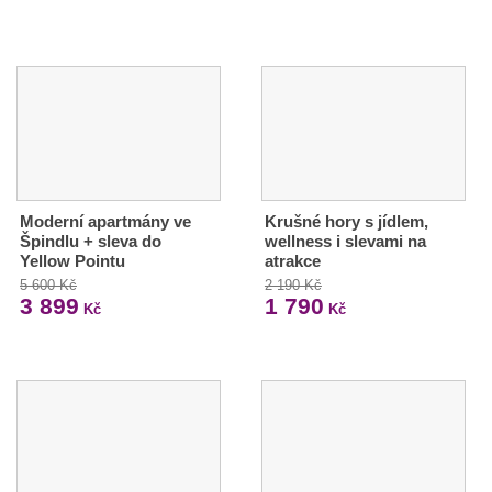
Moderní apartmány ve
Krušné hory s jídlem,
Špindlu + sleva do
wellness i slevami na
Yellow Pointu
atrakce
5 600 Kč
2 190 Kč
3 899
1 790
Kč
Kč