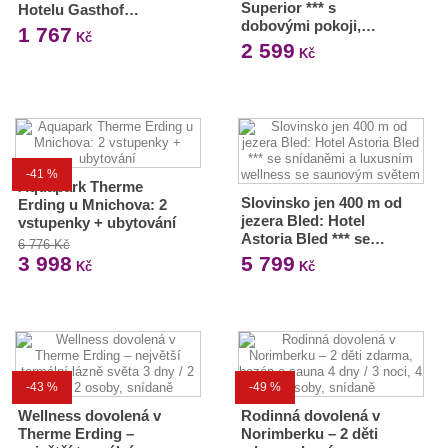
Superior *** s
Hotelu Gasthof…
dobovými pokoji,…
1 767
Kč
2 599
Kč
-41 %
Aquapark Therme
Slovinsko jen 400 m od
Erding u Mnichova: 2
jezera Bled: Hotel
vstupenky + ubytování
Astoria Bled *** se…
6 776 Kč
3 998
5 799
Kč
Kč
-43 %
-49 %
Wellness dovolená v
Rodinná dovolená v
Therme Erding –
Norimberku – 2 děti