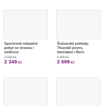
Sportovně-relaxační
Švýcarské poklady:
pobyt se stravou i
Thunské jezero,
wellness
Interlaken i Bern
2 599 Kč
2 990 Kč
2 349
2 599
Kč
Kč