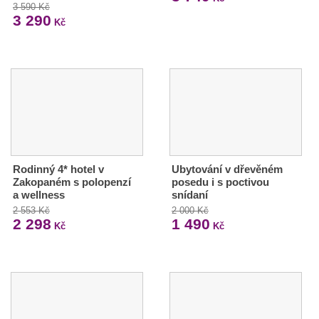
3 590 Kč
3 290
Kč
Rodinný 4* hotel v
Ubytování v dřevěném
Zakopaném s polopenzí
posedu i s poctivou
a wellness
snídaní
2 553 Kč
2 000 Kč
2 298
1 490
Kč
Kč