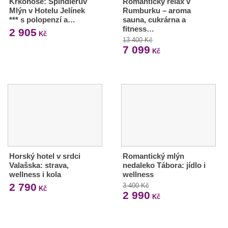
Krkonoše: Špindlerův
Romantický relax v
Mlýn v Hotelu Jelínek
Rumburku – aroma
*** s polopenzí a…
sauna, cukrárna a
fitness…
2 905
Kč
13 400 Kč
7 099
Kč
Horský hotel v srdci
Romantický mlýn
Valašska: strava,
nedaleko Tábora: jídlo i
wellness i kola
wellness
2 790
3 400 Kč
Kč
2 990
Kč