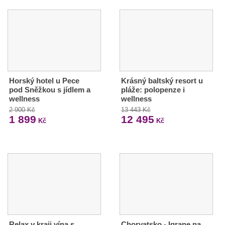
Horský hotel u Pece
Krásný baltský resort u
pod Sněžkou s jídlem a
pláže: polopenze i
wellness
wellness
2 900 Kč
13 443 Kč
1 899
12 495
Kč
Kč
Relax v kraji vína s
Chorvatsko - Igrane na