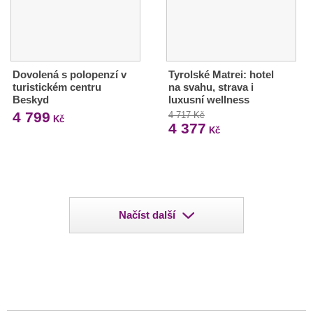
Dovolená s polopenzí v
Tyrolské Matrei: hotel
turistickém centru
na svahu, strava i
Beskyd
luxusní wellness
4 799
4 717 Kč
Kč
4 377
Kč
Načíst další