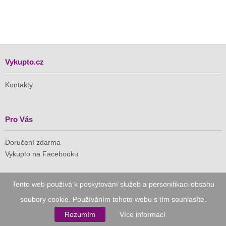
Vykupto.cz
Kontakty
Pro Vás
Doručení zdarma
Vykupto na Facebooku
Důvěryhodný nákup
Tento web používá k poskytování služeb a personifikaci obsahu
soubory cookie. Používáním tohoto webu s tím souhlasíte.
Naše společnost je členem Asociace pro elektronickou
komerci (APEK)
Rozumím
Více informací