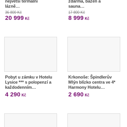
největší termální
zdarma, bazén a
lázně…
sauna…
36 800 Kč
17 800 Kč
20 999
8 999
Kč
Kč
Pobyt u zámku v Hotelu
Krkonoše: Špindlerův
Lysice *** s polopenzí a
Mlýn blízko centra ve 4*
každodenním…
Harmony Hotelu…
4 290
2 690
Kč
Kč