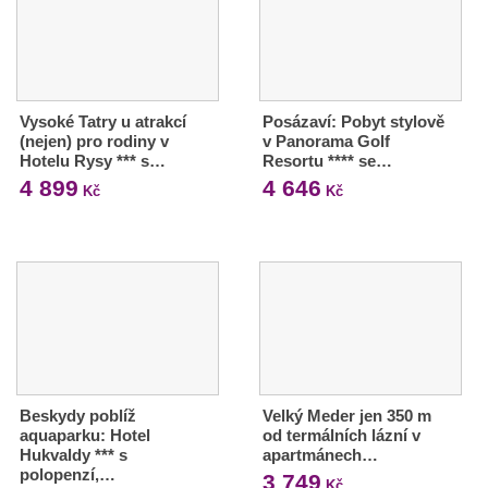
Vysoké Tatry u atrakcí
Posázaví: Pobyt stylově
(nejen) pro rodiny v
v Panorama Golf
Hotelu Rysy *** s…
Resortu **** se…
4 899
4 646
Kč
Kč
Beskydy poblíž
Velký Meder jen 350 m
aquaparku: Hotel
od termálních lázní v
Hukvaldy *** s
apartmánech…
polopenzí,…
3 749
Kč