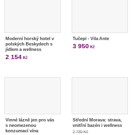
Moderní horský hotel v
Tučepi - Vila Ante
polských Beskydech s
3 950
Kč
jídlem a wellness
2 154
Kč
Vinné lázně jen pro vás
Střední Morava: strava,
s neomezenou
vnitřní bazén i wellness
konzumací vína
2 730 Kč