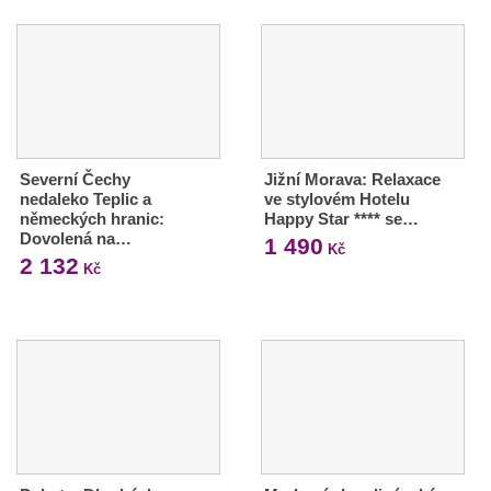
Severní Čechy
Jižní Morava: Relaxace
nedaleko Teplic a
ve stylovém Hotelu
německých hranic:
Happy Star **** se…
Dovolená na…
1 490
Kč
2 132
Kč