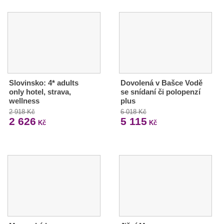
Slovinsko: 4* adults
Dovolená v Bašce Vodě
only hotel, strava,
se snídaní či polopenzí
wellness
plus
2 918 Kč
6 018 Kč
2 626
5 115
Kč
Kč