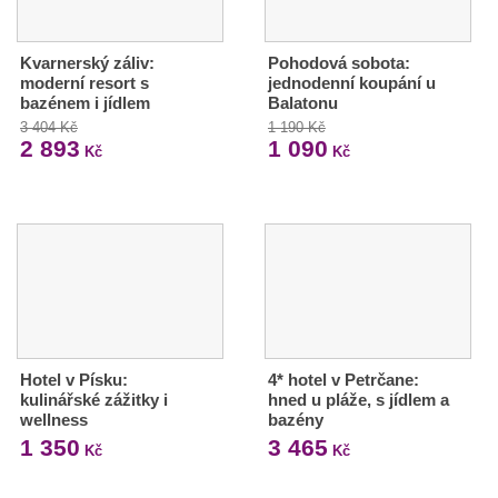
Kvarnerský záliv:
Pohodová sobota:
moderní resort s
jednodenní koupání u
bazénem i jídlem
Balatonu
3 404 Kč
1 190 Kč
2 893
1 090
Kč
Kč
Hotel v Písku:
4* hotel v Petrčane:
kulinářské zážitky i
hned u pláže, s jídlem a
wellness
bazény
1 350
3 465
Kč
Kč