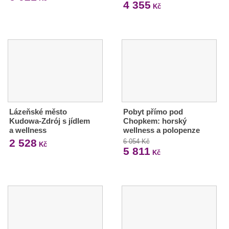
4 355
Kč
Lázeňské město
Pobyt přímo pod
Kudowa-Zdrój s jídlem
Chopkem: horský
a wellness
wellness a polopenze
2 528
6 054 Kč
Kč
5 811
Kč