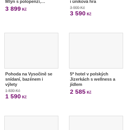
Mlýn s polopenzí,…
i úniková hra
3 899
3 900 Kč
Kč
3 590
Kč
Pohoda na Vysočině se
5* hotel v polských
snídaní, bazénem i
Jizerkách s wellness a
výlety
jídlem
2 585
1 830 Kč
Kč
1 590
Kč