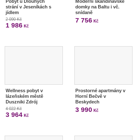
Pobyt u Dlouhých
Moderní skandinávské
strání v Jeseníkách s
domky na Baltu i vč.
jídlem
snídaně
7 756
2 090 Kč
Kč
1 986
Kč
Wellness pobyt v
Prostorné apartmány v
lázeňském městě
Horní Bečvě v
Duszniki Zdrój
Beskydech
3 990
4 022 Kč
Kč
3 964
Kč