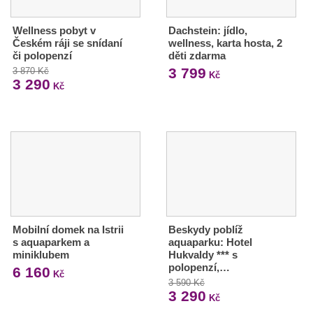
Wellness pobyt v
Dachstein: jídlo,
Českém ráji se snídaní
wellness, karta hosta, 2
či polopenzí
děti zdarma
3 799
3 870 Kč
Kč
3 290
Kč
Mobilní domek na Istrii
Beskydy poblíž
s aquaparkem a
aquaparku: Hotel
miniklubem
Hukvaldy *** s
polopenzí,…
6 160
Kč
3 590 Kč
3 290
Kč