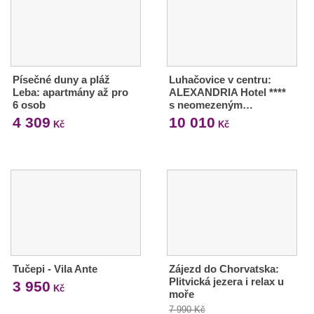
Písečné duny a pláž
Luhačovice v centru:
Leba: apartmány až pro
ALEXANDRIA Hotel ****
6 osob
s neomezeným…
4 309
10 010
Kč
Kč
Tučepi - Vila Ante
Zájezd do Chorvatska:
Plitvická jezera i relax u
3 950
Kč
moře
7 990 Kč