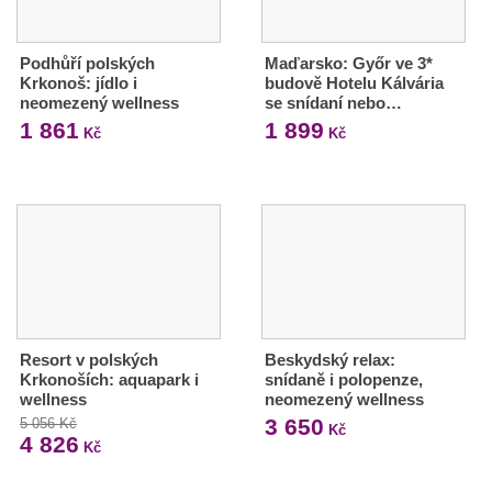
Podhůří polských
Maďarsko: Győr ve 3*
Krkonoš: jídlo i
budově Hotelu Kálvária
neomezený wellness
se snídaní nebo…
1 861
1 899
Kč
Kč
Resort v polských
Beskydský relax:
Krkonoších: aquapark i
snídaně i polopenze,
wellness
neomezený wellness
3 650
5 056 Kč
Kč
4 826
Kč