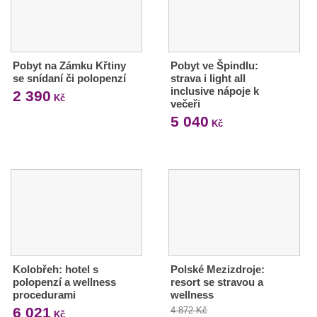
Pobyt na Zámku Křtiny
Pobyt ve Špindlu:
se snídaní či polopenzí
strava i light all
inclusive nápoje k
2 390
Kč
večeři
5 040
Kč
Kolobřeh: hotel s
Polské Mezizdroje:
polopenzí a wellness
resort se stravou a
procedurami
wellness
6 021
4 872 Kč
Kč