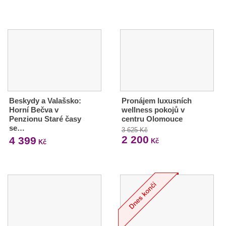
Beskydy a Valašsko:
Pronájem luxusních
Horní Bečva v
wellness pokojů v
Penzionu Staré časy
centru Olomouce
se…
3 625 Kč
2 200
4 399
Kč
Kč