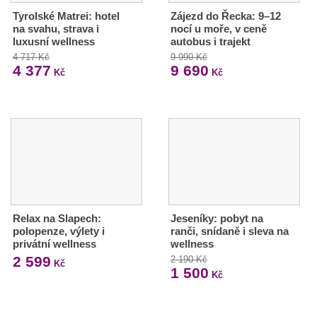
Tyrolské Matrei: hotel
Zájezd do Řecka: 9–12
na svahu, strava i
nocí u moře, v ceně
luxusní wellness
autobus i trajekt
4 717 Kč
9 990 Kč
4 377
9 690
Kč
Kč
Relax na Slapech:
Jeseníky: pobyt na
polopenze, výlety i
ranči, snídaně i sleva na
privátní wellness
wellness
2 599
2 190 Kč
Kč
1 500
Kč