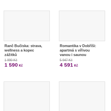
Ranč Bučiska: strava,
Romantika v Dobříši:
wellness a kopec
apartmá s vířivou
zážitků
vanou i saunou
1 990 Kč
5 947 Kč
1 590
4 591
Kč
Kč