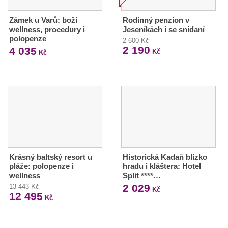
Zámek u Varů: boží
Rodinný penzion v
wellness, procedury i
Jeseníkách i se snídaní
polopenze
2 600 Kč
2 190
4 035
Kč
Kč
Krásný baltský resort u
Historická Kadaň blízko
pláže: polopenze i
hradu i kláštera: Hotel
wellness
Split ****…
2 029
13 443 Kč
Kč
12 495
Kč