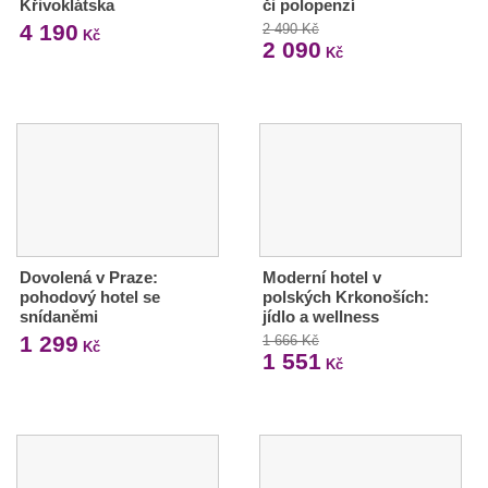
Křivoklátska
či polopenzí
4 190
2 490 Kč
Kč
2 090
Kč
Dovolená v Praze:
Moderní hotel v
pohodový hotel se
polských Krkonoších:
snídaněmi
jídlo a wellness
1 299
1 666 Kč
Kč
1 551
Kč