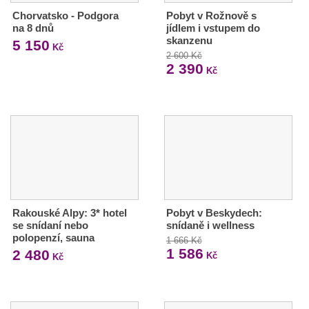
Chorvatsko - Podgora
Pobyt v Rožnově s
na 8 dnů
jídlem i vstupem do
skanzenu
5 150
Kč
2 600 Kč
2 390
Kč
Rakouské Alpy: 3* hotel
Pobyt v Beskydech:
se snídaní nebo
snídaně i wellness
polopenzí, sauna
1 666 Kč
1 586
2 480
Kč
Kč