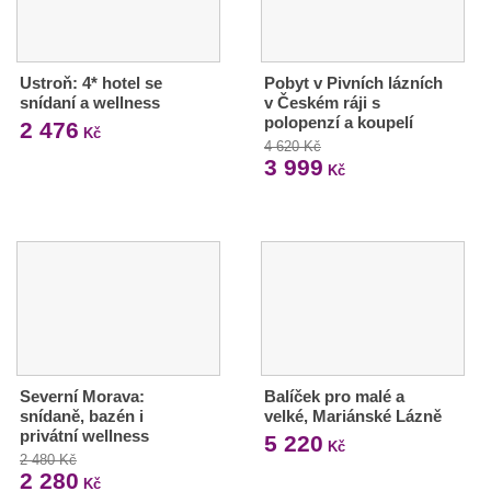
Ustroň: 4* hotel se
Pobyt v Pivních lázních
snídaní a wellness
v Českém ráji s
polopenzí a koupelí
2 476
Kč
4 620 Kč
3 999
Kč
Severní Morava:
Balíček pro malé a
snídaně, bazén i
velké, Mariánské Lázně
privátní wellness
5 220
Kč
2 480 Kč
2 280
Kč