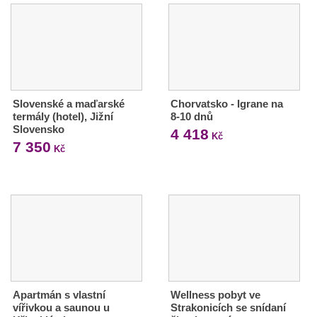
Slovenské a maďarské
Chorvatsko - Igrane na
termály (hotel), Jižní
8-10 dnů
Slovensko
4 418
Kč
7 350
Kč
Apartmán s vlastní
Wellness pobyt ve
vířivkou a saunou u
Strakonicích se snídaní