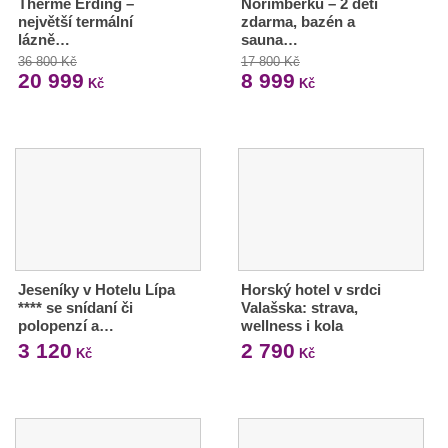
Therme Erding –
Norimberku – 2 děti
největší termální
zdarma, bazén a
lázně…
sauna…
36 800 Kč
17 800 Kč
20 999
8 999
Kč
Kč
Jeseníky v Hotelu Lípa
Horský hotel v srdci
**** se snídaní či
Valašska: strava,
polopenzí a…
wellness i kola
3 120
2 790
Kč
Kč