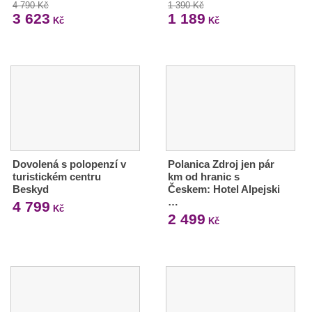
4 790 Kč
1 390 Kč
3 623
1 189
Kč
Kč
Dovolená s polopenzí v
Polanica Zdroj jen pár
turistickém centru
km od hranic s
Beskyd
Českem: Hotel Alpejski
…
4 799
Kč
2 499
Kč