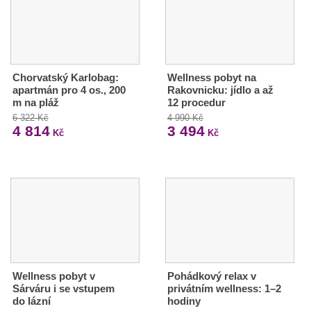
Chorvatský Karlobag:
Wellness pobyt na
apartmán pro 4 os., 200
Rakovnicku: jídlo a až
m na pláž
12 procedur
6 322 Kč
4 990 Kč
4 814
3 494
Kč
Kč
Wellness pobyt v
Pohádkový relax v
Sárváru i se vstupem
privátním wellness: 1–2
do lázní
hodiny