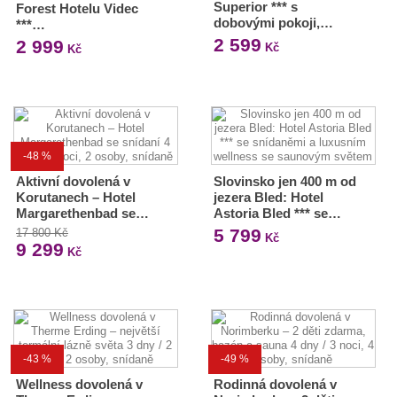
Superior *** s
Forest Hotelu Videc
dobovými pokoji,…
***…
2 599
2 999
Kč
Kč
-48 %
Aktivní dovolená v
Slovinsko jen 400 m od
Korutanech – Hotel
jezera Bled: Hotel
Margarethenbad se…
Astoria Bled *** se…
5 799
17 800 Kč
Kč
9 299
Kč
-43 %
-49 %
Wellness dovolená v
Rodinná dovolená v