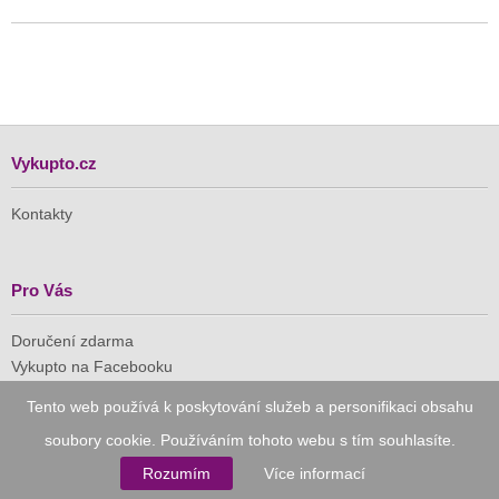
Vykupto.cz
Kontakty
Pro Vás
Doručení zdarma
Vykupto na Facebooku
Tento web používá k poskytování služeb a personifikaci obsahu
Důvěryhodný nákup
soubory cookie. Používáním tohoto webu s tím souhlasíte.
Rozumím
Více informací
Naše společnost je členem Asociace pro elektronickou
komerci (APEK)