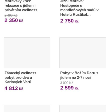
Moravský kras:
Jižní Morava:
relaxace s jídlem i
Hustopeče u
privátním wellness
mandloňových sadů v
Hotelu Rustikal…
2 490 Kč
2 350
2 750
Kč
Kč
Zámecký wellness
Pobyt v Božím Daru s
pobyt pro dva u
jídlem na 2-7 nocí
Karlových Varů
3 000 Kč
2 599
4 812
Kč
Kč