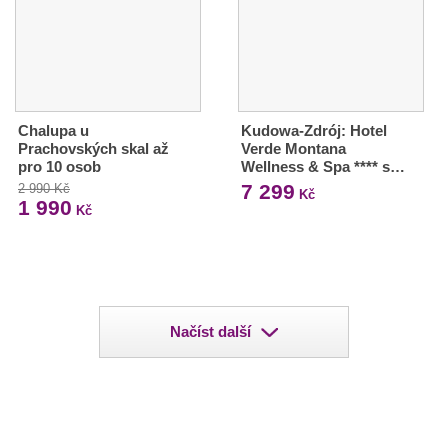
Chalupa u
Kudowa-Zdrój: Hotel
Prachovských skal až
Verde Montana
pro 10 osob
Wellness & Spa **** s…
7 299
2 990 Kč
Kč
1 990
Kč
Načíst další