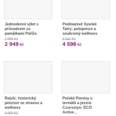
Jednodenní výlet s
Podmanivé Vysoké
průvodcem za
Tatry: polopenze a
památkami Paříže
soukromý wellness
2 999 Kč
6 541 Kč
2 949
4 596
Kč
Kč
Rejvíz: historický
Polské Pieniny u
penzion se stravou a
termálů a jezera
wellness
Czorsztyn: ECO
Active…
4 600 Kč