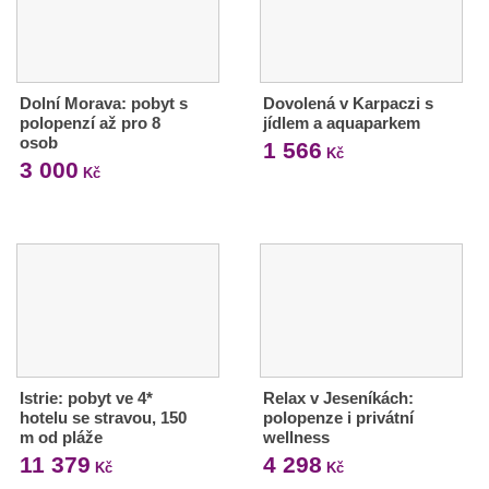
Dolní Morava: pobyt s
Dovolená v Karpaczi s
polopenzí až pro 8
jídlem a aquaparkem
osob
1 566
Kč
3 000
Kč
Istrie: pobyt ve 4*
Relax v Jeseníkách:
hotelu se stravou, 150
polopenze i privátní
m od pláže
wellness
11 379
4 298
Kč
Kč