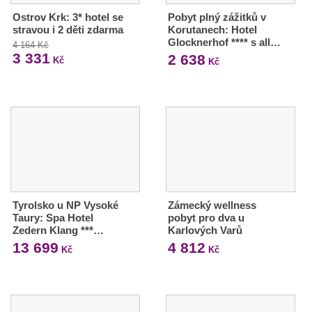
Ostrov Krk: 3* hotel se
Pobyt plný zážitků v
stravou i 2 děti zdarma
Korutanech: Hotel
Glocknerhof **** s all…
4 164 Kč
3 331
2 638
Kč
Kč
Tyrolsko u NP Vysoké
Zámecký wellness
Taury: Spa Hotel
pobyt pro dva u
Zedern Klang ***…
Karlových Varů
13 699
4 812
Kč
Kč