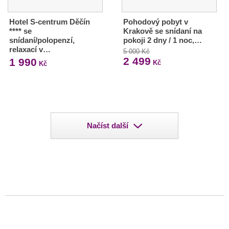
Hotel S-centrum Děčín
Pohodový pobyt v
**** se
Krakově se snídaní na
snídaní/polopenzí,
pokoji 2 dny / 1 noc,…
relaxací v…
5 000 Kč
2 499
1 990
Kč
Kč
Načíst další