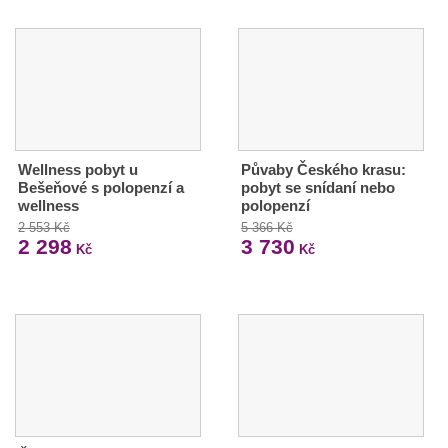
Wellness pobyt u
Půvaby Českého krasu:
Bešeňové s polopenzí a
pobyt se snídaní nebo
wellness
polopenzí
2 553 Kč
5 366 Kč
2 298
3 730
Kč
Kč