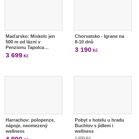
Maďarsko: Miskolc jen
Chorvatsko - Igrane na
500 m od lázní v
8-10 dnů
Penzionu Tapolca…
3 190
Kč
3 699
Kč
Harrachov: polopenze,
Pobyt v hotelu u hradu
nápoje, neomezený
Buchlov s jídlem i
wellness
wellness
4 990
1 690 Kč