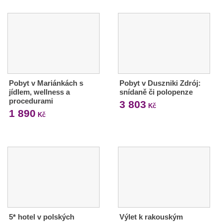
Pobyt v Mariánkách s
Pobyt v Duszniki Zdrój:
jídlem, wellness a
snídaně či polopenze
procedurami
3 803
Kč
1 890
Kč
5* hotel v polských
Výlet k rakouským