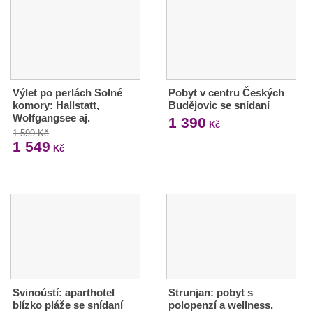
Výlet po perlách Solné
Pobyt v centru Českých
komory: Hallstatt,
Budějovic se snídaní
Wolfgangsee aj.
1 390
Kč
1 599 Kč
1 549
Kč
Svinoústí: aparthotel
Strunjan: pobyt s
blízko pláže se snídaní
polopenzí a wellness,