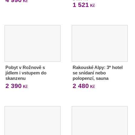
Kč
1 521
Kč
Pobyt v Rožnově s
Rakouské Alpy: 3* hotel
jídlem i vstupem do
se snídaní nebo
skanzenu
polopenzí, sauna
2 390
2 480
Kč
Kč