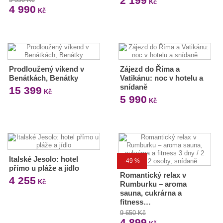
2 199
Kč
4 990
Kč
Prodloužený víkend v
Zájezd do Říma a
Benátkách, Benátky
Vatikánu: noc v hotelu a
snídaně
15 399
Kč
5 990
Kč
Italské Jesolo: hotel
-49 %
přímo u pláže a jídlo
Romantický relax v
4 255
Kč
Rumburku – aroma
sauna, cukrárna a
fitness…
9 650 Kč
4 899