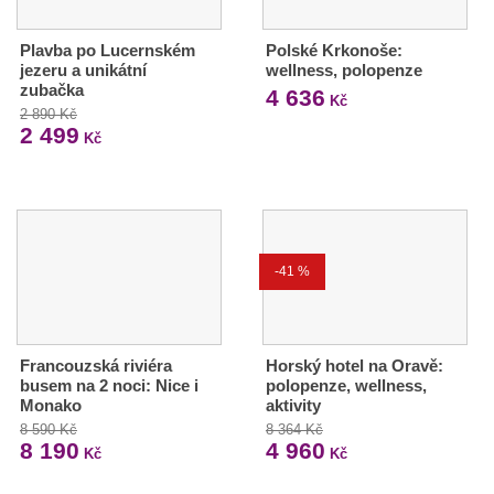
Plavba po Lucernském
Polské Krkonoše:
jezeru a unikátní
wellness, polopenze
zubačka
4 636
Kč
2 890 Kč
2 499
Kč
-41 %
Francouzská riviéra
Horský hotel na Oravě:
busem na 2 noci: Nice i
polopenze, wellness,
Monako
aktivity
8 590 Kč
8 364 Kč
8 190
4 960
Kč
Kč