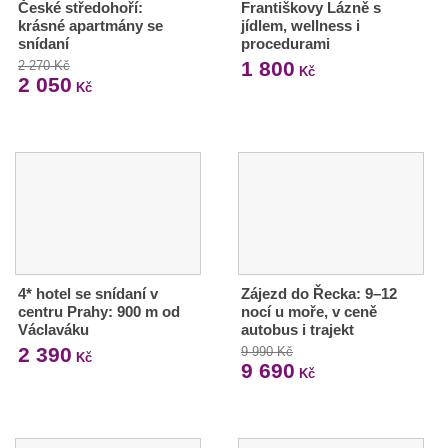
České středohoří:
Františkovy Lázně s
krásné apartmány se
jídlem, wellness i
snídaní
procedurami
1 800
2 270 Kč
Kč
2 050
Kč
4* hotel se snídaní v
Zájezd do Řecka: 9–12
centru Prahy: 900 m od
nocí u moře, v ceně
Václaváku
autobus i trajekt
2 390
9 990 Kč
Kč
9 690
Kč