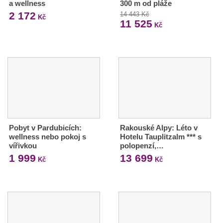
a wellness
300 m od pláže
2 172
14 443 Kč
Kč
11 525
Kč
Pobyt v Pardubicích:
Rakouské Alpy: Léto v
wellness nebo pokoj s
Hotelu Tauplitzalm *** s
vířivkou
polopenzí,…
1 999
13 699
Kč
Kč