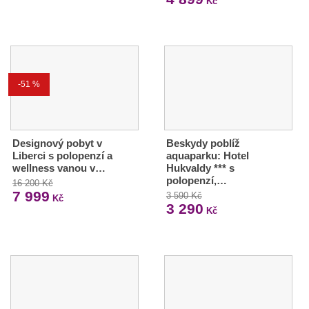
Kč
-51 %
Designový pobyt v
Beskydy poblíž
Liberci s polopenzí a
aquaparku: Hotel
wellness vanou v…
Hukvaldy *** s
polopenzí,…
16 200 Kč
7 999
3 590 Kč
Kč
3 290
Kč