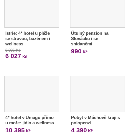
Istrie: 4* hotel u pláže
Útulný penzion na
se stravou, bazénem i
Slovácku i se
wellness
snídaněmi
990
8 036 Kč
Kč
6 027
Kč
4* hotel v Umagu přímo
Pobyt v Máchově kraji s
u moře: jídlo a wellness
polopenzí
10 395
4 390
Kč
Kč