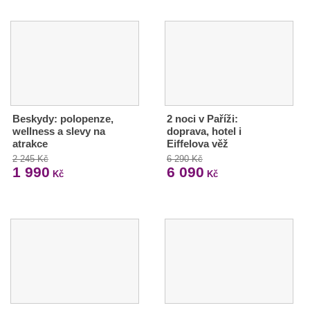
Beskydy: polopenze,
2 noci v Paříži:
wellness a slevy na
doprava, hotel i
atrakce
Eiffelova věž
2 245 Kč
6 290 Kč
1 990
6 090
Kč
Kč