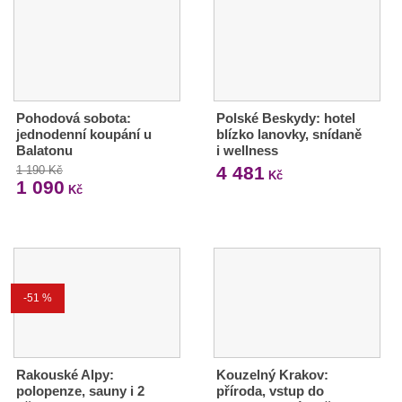
Pohodová sobota:
Polské Beskydy: hotel
jednodenní koupání u
blízko lanovky, snídaně
Balatonu
i wellness
4 481
1 190 Kč
Kč
1 090
Kč
-51 %
Rakouské Alpy:
Kouzelný Krakov:
polopenze, sauny i 2
příroda, vstup do