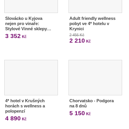
Slovácko u Kyjova
Adult friendly wellness
nejen pro vinaře:
pobyt ve 4* hotelu v
Stylové Vinné sklepy…
Krynici
3 352
2 456 Kč
Kč
2 210
Kč
4* hotel v Krušných
Chorvatsko - Podgora
horách s wellness a
na 8 dnů
polopenzí
5 150
Kč
4 890
Kč