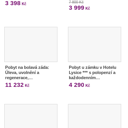
3 398
7 800 Kč
Kč
3 999
Kč
Pobyt na bolavá záda:
Pobyt u zámku v Hotelu
Úleva, uvolnění a
Lysice *** s polopenzí a
regenerace,…
každodenním…
11 232
4 290
Kč
Kč