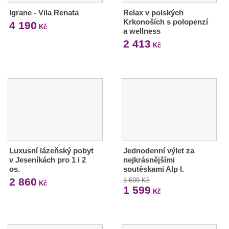
Igrane - Vila Renata
Relax v polských
Krkonoších s polopenzí
4 190
Kč
a wellness
2 413
Kč
Luxusní lázeňský pobyt
Jednodenní výlet za
v Jeseníkách pro 1 i 2
nejkrásnějšími
os.
soutěskami Alp I.
2 860
1 699 Kč
Kč
1 599
Kč