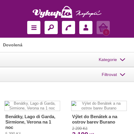
Košík
0
Dovolená
Kategorie
Filtrovat
Benátky, Lago di Garda,
Výlet do Benátek a na
Sirmione, Verona na 1
ostrov barev Burano
noc
2 299 Kč
5 390 Kč