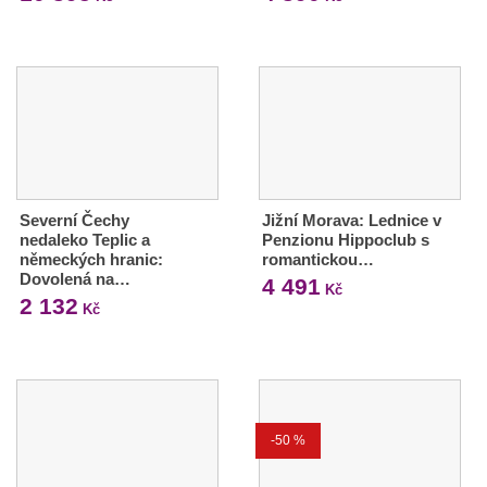
Severní Čechy
Jižní Morava: Lednice v
nedaleko Teplic a
Penzionu Hippoclub s
německých hranic:
romantickou…
Dovolená na…
4 491
Kč
2 132
Kč
-50 %