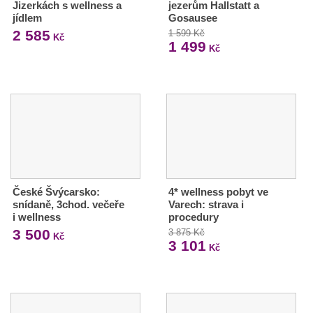
Jizerkách s wellness a
jezerům Hallstatt a
jídlem
Gosausee
2 585
1 599 Kč
Kč
1 499
Kč
České Švýcarsko:
4* wellness pobyt ve
snídaně, 3chod. večeře
Varech: strava i
i wellness
procedury
3 500
3 875 Kč
Kč
3 101
Kč