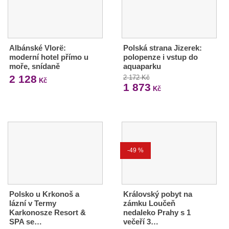
Albánské Vlorë:
Polská strana Jizerek:
moderní hotel přímo u
polopenze i vstup do
moře, snídaně
aquaparku
2 128
2 172 Kč
Kč
1 873
Kč
-49 %
Polsko u Krkonoš a
Královský pobyt na
lázní v Termy
zámku Loučeň
Karkonosze Resort &
nedaleko Prahy s 1
SPA se…
večeří 3…