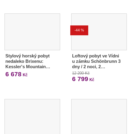
-44 %
Stylový horský pobyt
Loftový pobyt ve Vídni
nedaleko Brixenu:
u zámku Schönbrunn 3
Kessler's Mountain…
dny / 2 noci, 2…
6 678
12 200 Kč
Kč
6 799
Kč