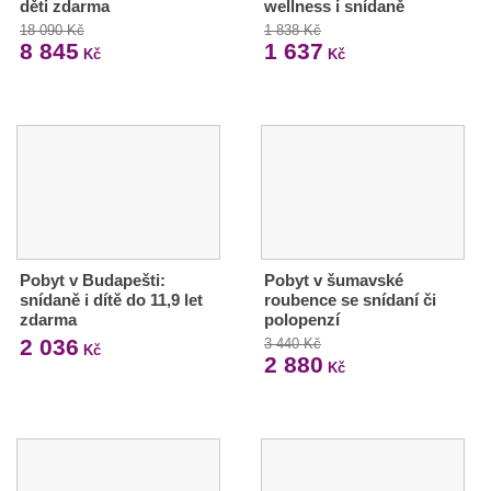
děti zdarma
wellness i snídaně
18 090 Kč
1 838 Kč
8 845
1 637
Kč
Kč
Pobyt v Budapešti:
Pobyt v šumavské
snídaně i dítě do 11,9 let
roubence se snídaní či
zdarma
polopenzí
2 036
3 440 Kč
Kč
2 880
Kč