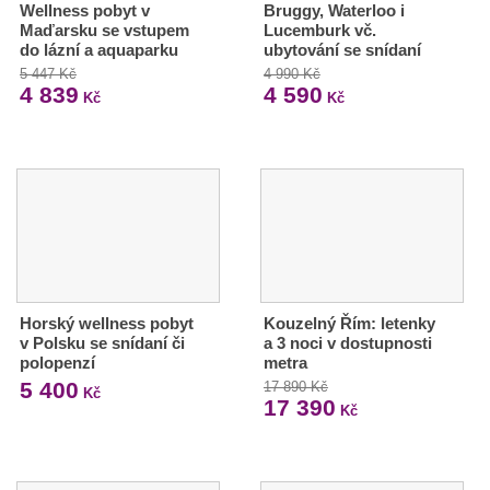
Wellness pobyt v
Bruggy, Waterloo i
Maďarsku se vstupem
Lucemburk vč.
do lázní a aquaparku
ubytování se snídaní
5 447 Kč
4 990 Kč
4 839
4 590
Kč
Kč
Horský wellness pobyt
Kouzelný Řím: letenky
v Polsku se snídaní či
a 3 noci v dostupnosti
polopenzí
metra
5 400
17 890 Kč
Kč
17 390
Kč