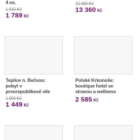
4 os.
13 460 Kč
13 360
1 910 Kč
Kč
1 789
Kč
Teplice n. Bečvou:
Polské Krkonoše:
pobyt v
boutique hotel se
prvorepublikové vile
stravou a wellness
2 585
1 600 Kč
Kč
1 449
Kč