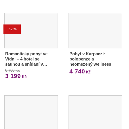
-52 %
Romantický pobyt ve
Pobyt v Karpaczi:
Vídni – 4 hotel se
polopenze a
saunou a snídaní v…
neomezený wellness
4 740
6 700 Kč
Kč
3 199
Kč