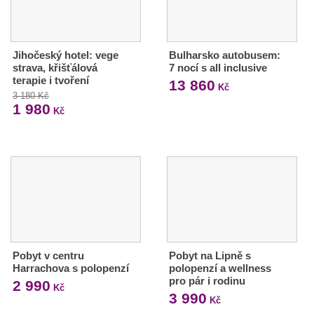
Jihočeský hotel: vege
Bulharsko autobusem:
strava, křišťálová
7 nocí s all inclusive
terapie i tvoření
13 860
Kč
3 180 Kč
1 980
Kč
Pobyt v centru
Pobyt na Lipně s
Harrachova s polopenzí
polopenzí a wellness
pro pár i rodinu
2 990
Kč
3 990
Kč