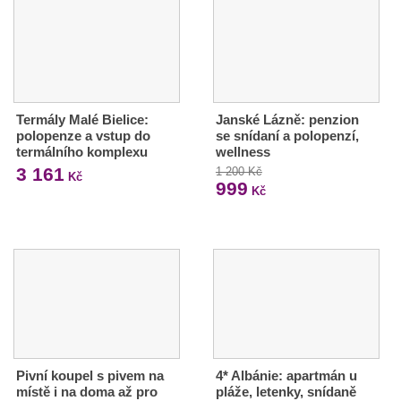
Termály Malé Bielice:
Janské Lázně: penzion
polopenze a vstup do
se snídaní a polopenzí,
termálního komplexu
wellness
3 161
1 200 Kč
Kč
999
Kč
Pivní koupel s pivem na
4* Albánie: apartmán u
místě i na doma až pro
pláže, letenky, snídaně