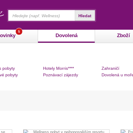
Vyhledávání
Hledat
5
ovinky
Dovolená
Zboží
s pobyty
Hotely Morris****
Zahraničí
vé pobyty
Poznávací zájezdy
Dovolená u moř