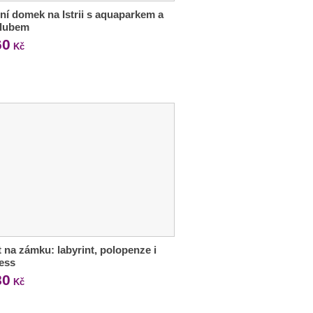
ní domek na Istrii s aquaparkem a
klubem
60
Kč
 na zámku: labyrint, polopenze i
ess
80
Kč