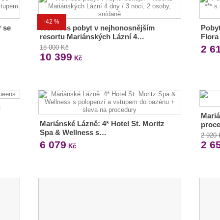
-42 %
* se
Wellness pobyt v nejhonosnějším
Pobyt
resortu Mariánských Lázní 4…
Flor
2 6
18 000 Kč
10 399
Kč
l
Mariá
Mariánské Lázně: 4* Hotel St. Moritz
proc
Spa & Wellness s…
2 920
6 079
2 6
Kč