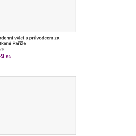
denní výlet s průvodcem za
tkami Paříže
 Kč
49
Kč