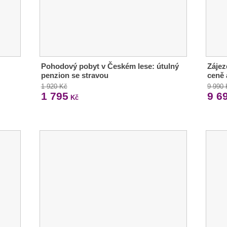
Pohodový pobyt v Českém lese: útulný
Zájez
penzion se stravou
ceně 
1 920 Kč
9 990
1 795
9 6
Kč