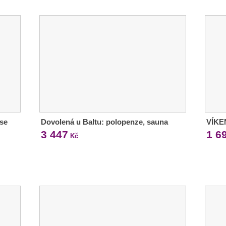
se
Dovolená u Baltu: polopenze, sauna
VÍKE
3 447
1 6
Kč