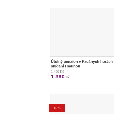
Útulný penzion v Krušných horách 
snídaní i saunou
1 490 Kč
1 390
Kč
-62 %