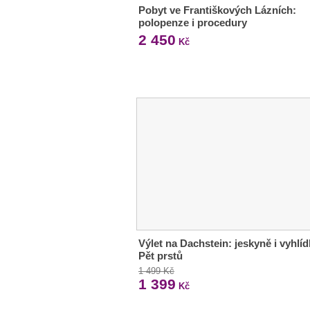
Pobyt ve Františkových Lázních:
polopenze i procedury
2 450
Kč
Výlet na Dachstein: jeskyně i vyhlí
Pět prstů
1 499 Kč
1 399
Kč