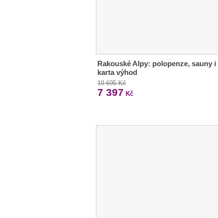
Rakouské Alpy: polopenze, sauny i
karta výhod
19 695 Kč
7 397
Kč