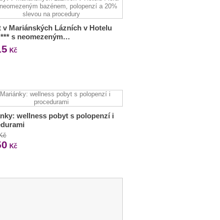
 v Mariánských Lázních v Hotelu
a *** s neomezeným…
15
Kč
nky: wellness pobyt s polopenzí i
edurami
 Kč
50
Kč