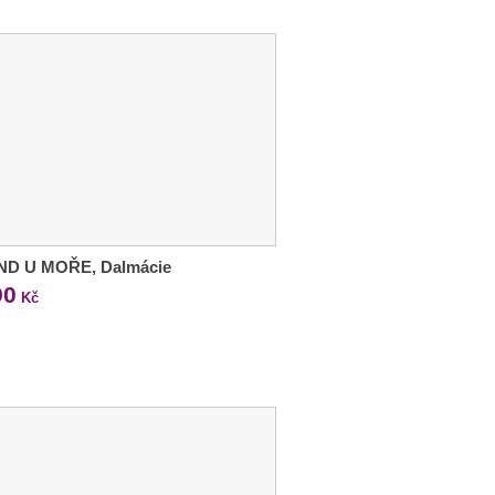
ND U MOŘE, Dalmácie
90
Kč