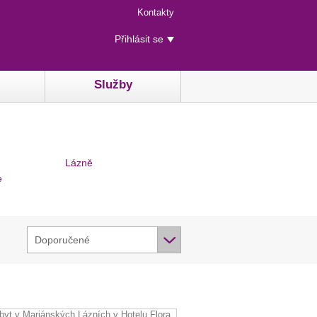
Menu
Kontakty
rychlého
Uživatelské
přístupu
Přihlásit se
menu
Služby
Lázně
e
Doporučené