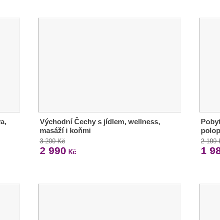
a,
Východní Čechy s jídlem, wellness,
Pobyt
masáží i koňmi
polop
3 200 Kč
2 199
2 990
1 9
Kč