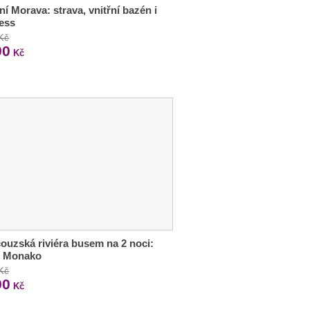
ní Morava: strava, vnitřní bazén i
ess
 Kč
90
Kč
ouzská riviéra busem na 2 noci:
i Monako
 Kč
90
Kč