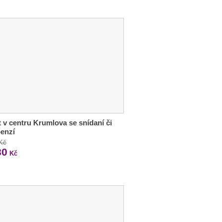
 v centru Krumlova se snídaní či
enzí
 Kč
80
Kč