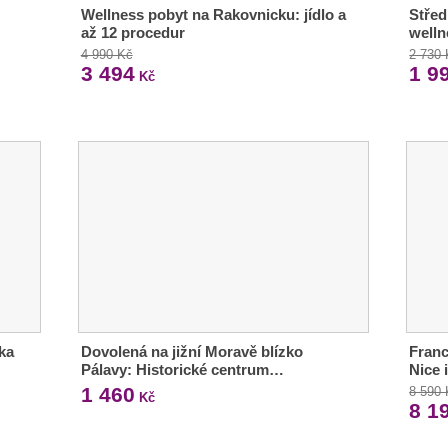
Wellness pobyt na Rakovnicku: jídlo a
Střed
až 12 procedur
welln
4 990 Kč
2 730
3 494
1 9
Kč
dka
Dovolená na jižní Moravě blízko
Franc
Pálavy: Historické centrum…
Nice 
1 460
8 590
Kč
8 1