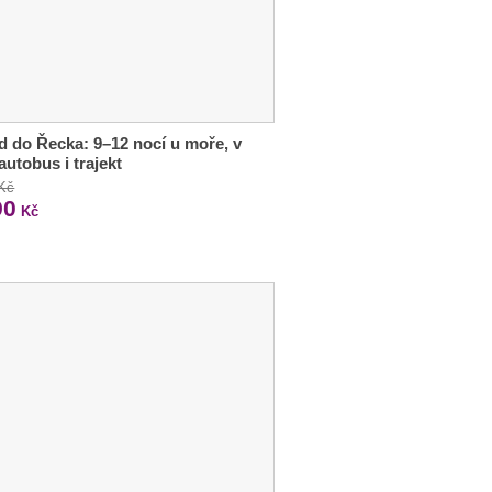
d do Řecka: 9–12 nocí u moře, v
autobus i trajekt
 Kč
90
Kč