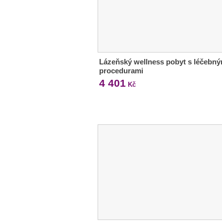
Lázeňský wellness pobyt s léčebný
procedurami
4 401
Kč