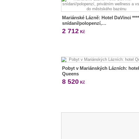
Mariánské Lázně: Hotel DaVinci ***
snídaní/polopenzí,…
2 712
Kč
Pobyt v Mariánských Lázních: hote
Queens
8 520
Kč