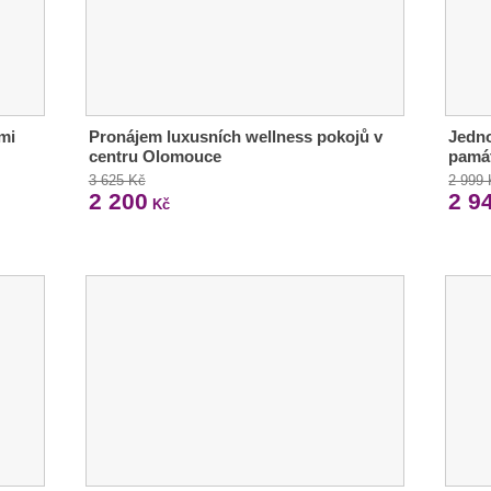
mi
Pronájem luxusních wellness pokojů v
Jedno
centru Olomouce
pamá
3 625 Kč
2 999
2 200
2 9
Kč