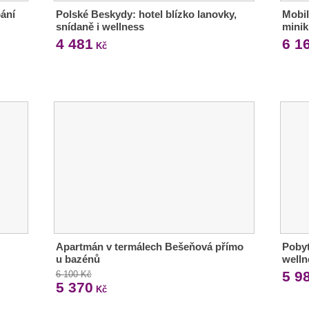
ání
Polské Beskydy: hotel blízko lanovky,
Mobil
snídaně i wellness
mini
4 481
6 1
Kč
Apartmán v termálech Bešeňová přímo
Pobyt
u bazénů
welln
5 9
6 100 Kč
5 370
Kč