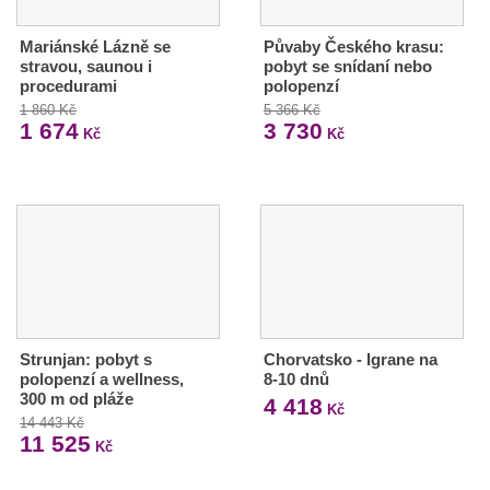
Mariánské Lázně se
Půvaby Českého krasu:
stravou, saunou i
pobyt se snídaní nebo
procedurami
polopenzí
1 860 Kč
5 366 Kč
1 674
3 730
Kč
Kč
Strunjan: pobyt s
Chorvatsko - Igrane na
polopenzí a wellness,
8-10 dnů
300 m od pláže
4 418
Kč
14 443 Kč
11 525
Kč