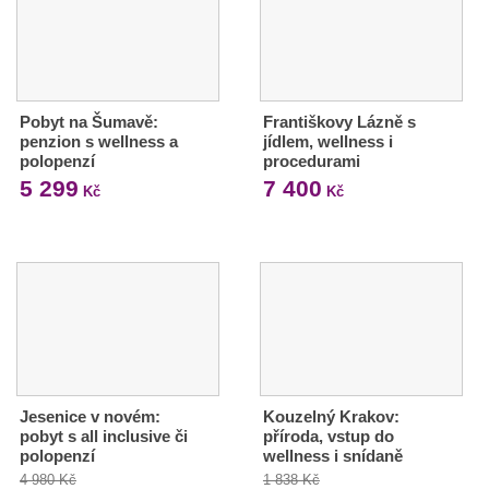
Pobyt na Šumavě:
Františkovy Lázně s
penzion s wellness a
jídlem, wellness i
polopenzí
procedurami
5 299
7 400
Kč
Kč
Jesenice v novém:
Kouzelný Krakov:
pobyt s all inclusive či
příroda, vstup do
polopenzí
wellness i snídaně
4 980 Kč
1 838 Kč