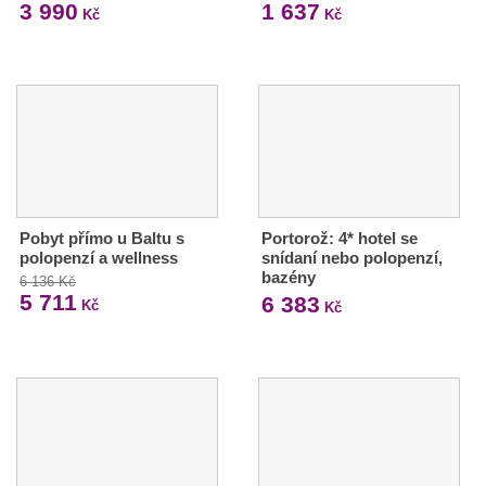
3 990
1 637
Kč
Kč
Pobyt přímo u Baltu s
Portorož: 4* hotel se
polopenzí a wellness
snídaní nebo polopenzí,
bazény
6 136 Kč
5 711
6 383
Kč
Kč