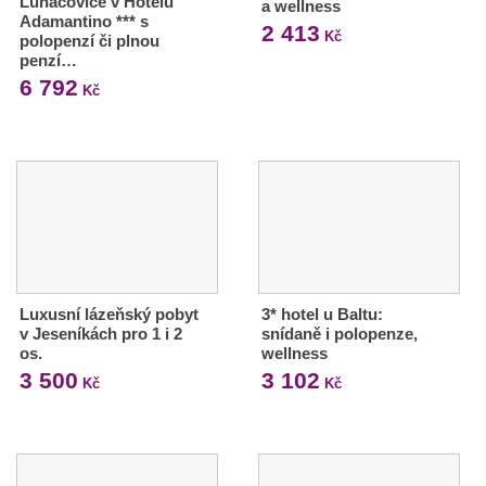
Luhačovice v Hotelu
a wellness
Adamantino *** s
2 413
Kč
polopenzí či plnou
penzí…
6 792
Kč
Luxusní lázeňský pobyt
3* hotel u Baltu:
v Jeseníkách pro 1 i 2
snídaně i polopenze,
os.
wellness
3 500
3 102
Kč
Kč