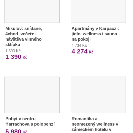
Mikulov: snídaně,
Apartmány v Karpaczi:
4chod. večeře i
jídlo, wellness i sauna
návštěva vinného
na pokoji
sklípku
4 734 Kč
4 274
1 600 Kč
Kč
1 390
Kč
Pobyt v centru
Romantika a
Harrachova s polopenzí
neomezený wellness v
zámeckém hotelu v
5 980
Kč