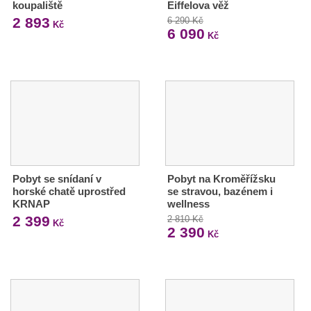
koupaliště
Eiffelova věž
2 893
6 290 Kč
Kč
6 090
Kč
Pobyt se snídaní v
Pobyt na Kroměřížsku
horské chatě uprostřed
se stravou, bazénem i
KRNAP
wellness
2 399
2 810 Kč
Kč
2 390
Kč