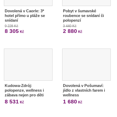
Dovolená v Caorle: 3*
Pobyt v šumavské
hotel přímo u pláže se
roubence se snídaní či
snídaní
polopenzí
9 228 Kč
3 440 Kč
8 305
2 880
Kč
Kč
Kudowa-Zdrój:
Dovolená v Pošumaví:
polopenze, wellness i
jídlo z vlastních farem i
zábava nejen pro děti
wellness
8 531
1 680
Kč
Kč