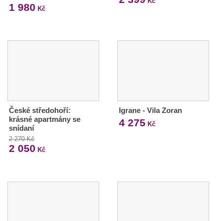
Kč
1 980
Kč
České středohoří:
Igrane - Vila Zoran
krásné apartmány se
4 275
Kč
snídaní
2 270 Kč
2 050
Kč