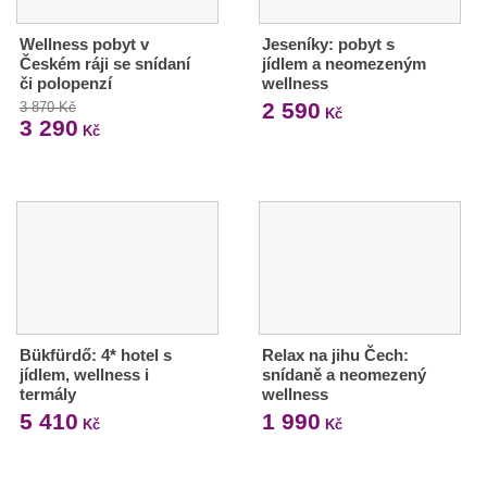
Wellness pobyt v
Jeseníky: pobyt s
Českém ráji se snídaní
jídlem a neomezeným
či polopenzí
wellness
2 590
3 870 Kč
Kč
3 290
Kč
Bükfürdő: 4* hotel s
Relax na jihu Čech:
jídlem, wellness i
snídaně a neomezený
termály
wellness
5 410
1 990
Kč
Kč