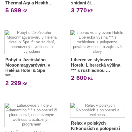
Thermal Aqua Health…
snídaní či…
5 699
3 770
Kč
Kč
Pobyt u lázeňského
Liberec ve stylovém
Mosonmagyaróváru v
Hotelu Liberecká výšina
Heléna Hotel & Spa
*** s rozhlednou …
***…
2 600
Kč
2 299
Kč
Relax v polských
Krkonoších s polopenzí