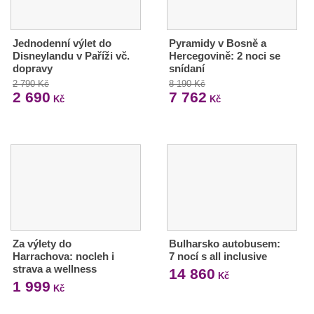
Jednodenní výlet do
Pyramidy v Bosně a
Disneylandu v Paříži vč.
Hercegovině: 2 noci se
dopravy
snídaní
2 790 Kč
8 190 Kč
2 690
7 762
Kč
Kč
Za výlety do
Bulharsko autobusem:
Harrachova: nocleh i
7 nocí s all inclusive
strava a wellness
14 860
Kč
1 999
Kč