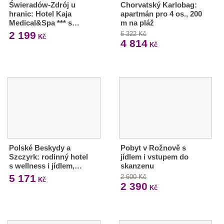
Świeradów-Zdrój u
Chorvatský Karlobag:
hranic: Hotel Kaja
apartmán pro 4 os., 200
Medical&Spa *** s…
m na pláž
2 199
6 322 Kč
Kč
4 814
Kč
Polské Beskydy a
Pobyt v Rožnově s
Szczyrk: rodinný hotel
jídlem i vstupem do
s wellness i jídlem,…
skanzenu
5 171
2 600 Kč
Kč
2 390
Kč