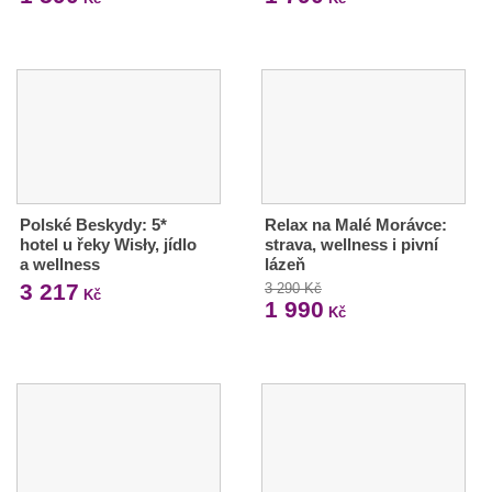
Polské Beskydy: 5*
Relax na Malé Morávce:
hotel u řeky Wisły, jídlo
strava, wellness i pivní
a wellness
lázeň
3 217
3 290 Kč
Kč
1 990
Kč