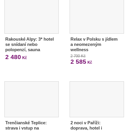
Rakouské Alpy: 3* hotel
Relax v Polsku s jídlem
se snídaní nebo
a neomezeným
polopenzí, sauna
wellness
2 480
2 700 Kč
Kč
2 585
Kč
Trenčianské Teplice:
2 noci v Paříži:
strava i vstup na
doprava, hotel i