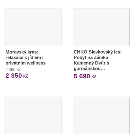
Moravský kras:
CHKO Slavkovský les:
relaxace s jídlem i
Pobyt na Zámku
privátním wellness
Kamenný Dvůr s
gurmánskou…
2 490 Kč
2 350
5 690
Kč
Kč