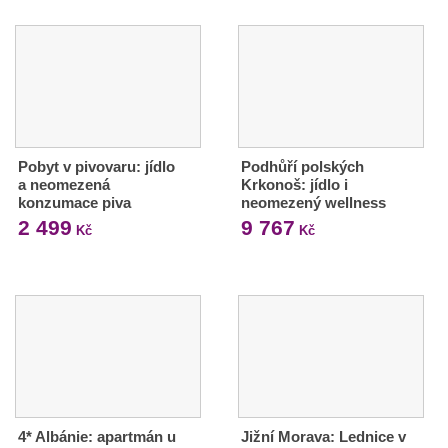
Pobyt v pivovaru: jídlo
Podhůří polských
a neomezená
Krkonoš: jídlo i
konzumace piva
neomezený wellness
2 499
9 767
Kč
Kč
4* Albánie: apartmán u
Jižní Morava: Lednice v