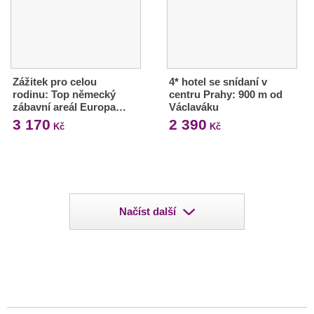
Zážitek pro celou
4* hotel se snídaní v
rodinu: Top německý
centru Prahy: 900 m od
zábavní areál Europa…
Václaváku
3 170
2 390
Kč
Kč
Načíst další