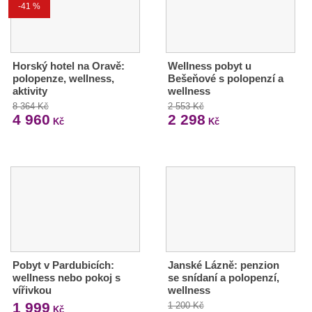
-41 %
Horský hotel na Oravě:
Wellness pobyt u
polopenze, wellness,
Bešeňové s polopenzí a
aktivity
wellness
8 364 Kč
2 553 Kč
4 960
2 298
Kč
Kč
Pobyt v Pardubicích:
Janské Lázně: penzion
wellness nebo pokoj s
se snídaní a polopenzí,
vířivkou
wellness
1 999
1 200 Kč
Kč