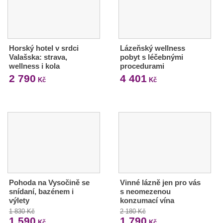
Horský hotel v srdci
Lázeňský wellness
Valašska: strava,
pobyt s léčebnými
wellness i kola
procedurami
2 790
4 401
Kč
Kč
Pohoda na Vysočině se
Vinné lázně jen pro vás
snídaní, bazénem i
s neomezenou
výlety
konzumací vína
1 830 Kč
2 180 Kč
1 590
1 790
Kč
Kč