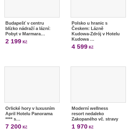
Budapešť v centru
Polsko u hranic s
blízko nádraží a lázní:
Českem: Lázně
Pobyt v Marmara…
Kudowa-Zdrój v Hotelu
Kudowa …
2 199
Kč
4 599
Kč
Orlické hory v luxusním
Moderní wellness
April Hotelu Panorama
resort nedaleko
**** s…
Zakopaného vč. stravy
7 200
1 970
Kč
Kč