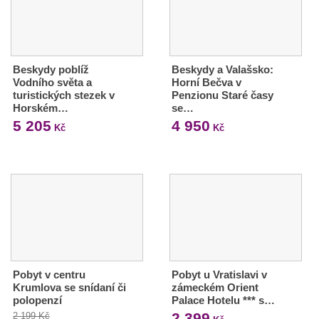
Beskydy poblíž
Beskydy a Valašsko:
Vodního světa a
Horní Bečva v
turistických stezek v
Penzionu Staré časy
Horském…
se…
5 205
4 950
Kč
Kč
Pobyt v centru
Pobyt u Vratislavi v
Krumlova se snídaní či
zámeckém Orient
polopenzí
Palace Hotelu *** s…
2 399
2 199 Kč