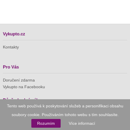
Vykupto.cz
Kontakty
Pro Vás
Doručení zdarma
Vykupto na Facebooku
Důvěryhodný nákup
Tento web používá k poskytování služeb a personifikaci obsahu
soubory cookie. Používáním tohoto webu s tím souhlasíte.
Naše společnost je členem Asociace pro elektronickou
komerci (APEK)
Rozumím
Více informací