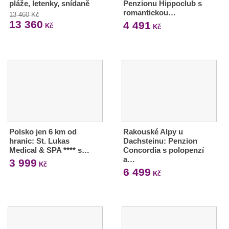
pláže, letenky, snídaně
Penzionu Hippoclub s
romantickou…
13 460 Kč
13 360
4 491
Kč
Kč
Polsko jen 6 km od
Rakouské Alpy u
hranic: St. Lukas
Dachsteinu: Penzion
Medical & SPA **** s…
Concordia s polopenzí
a…
3 999
Kč
6 499
Kč