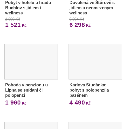
Pobyt v hotelu u hradu
Dovolená ve Štúrově s
Buchlov s jídlem i
jídlem a neomezeným
wellness
wellness
1 690 Kč
6 954 Kč
1 521
6 298
Kč
Kč
Pohoda v penzionu u
Karlova Studánka:
Lipna se snídaní či
pobyt s polopenzí a
polopenzí
bazénem
1 960
4 490
Kč
Kč