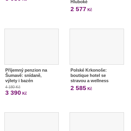
Hluboké
2 577
Kč
Příjemný penzion na
Polské Krkonoše:
Šumavě: snídaně,
boutique hotel se
výlety i bazén
stravou a wellness
2 585
4 180 Kč
Kč
3 390
Kč