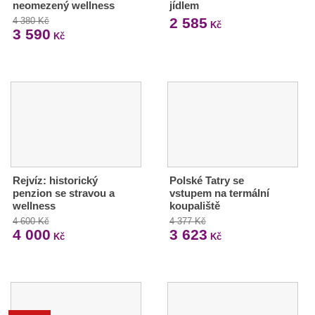
neomezený wellness
jídlem
2 585
4 380 Kč
Kč
3 590
Kč
Rejvíz: historický
Polské Tatry se
penzion se stravou a
vstupem na termální
wellness
koupaliště
4 600 Kč
4 377 Kč
4 000
3 623
Kč
Kč