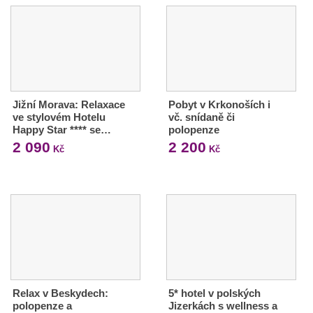
Jižní Morava: Relaxace
Pobyt v Krkonoších i
ve stylovém Hotelu
vč. snídaně či
Happy Star **** se…
polopenze
2 090
2 200
Kč
Kč
Relax v Beskydech:
5* hotel v polských
polopenze a
Jizerkách s wellness a