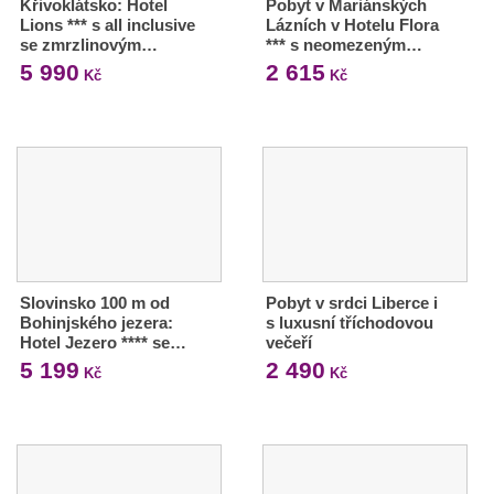
Křivoklátsko: Hotel
Pobyt v Mariánských
Lions *** s all inclusive
Lázních v Hotelu Flora
se zmrzlinovým…
*** s neomezeným…
5 990
2 615
Kč
Kč
Slovinsko 100 m od
Pobyt v srdci Liberce i
Bohinjského jezera:
s luxusní tříchodovou
Hotel Jezero **** se…
večeří
5 199
2 490
Kč
Kč