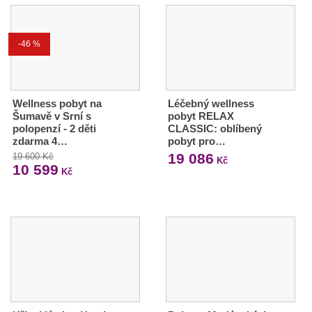
-46 %
Wellness pobyt na
Léčebný wellness
Šumavě v Srní s
pobyt RELAX
polopenzí - 2 děti
CLASSIC: oblíbený
zdarma 4…
pobyt pro…
19 086
19 600 Kč
Kč
10 599
Kč