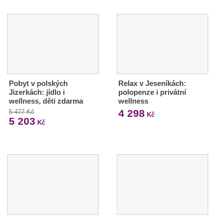
Pobyt v polských
Relax v Jeseníkách:
Jizerkách: jídlo i
polopenze i privátní
wellness, děti zdarma
wellness
4 298
5 477 Kč
Kč
5 203
Kč