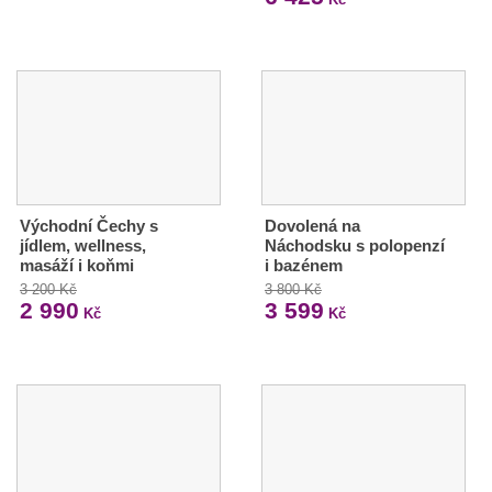
Východní Čechy s
Dovolená na
jídlem, wellness,
Náchodsku s polopenzí
masáží i koňmi
i bazénem
3 200 Kč
3 800 Kč
2 990
3 599
Kč
Kč