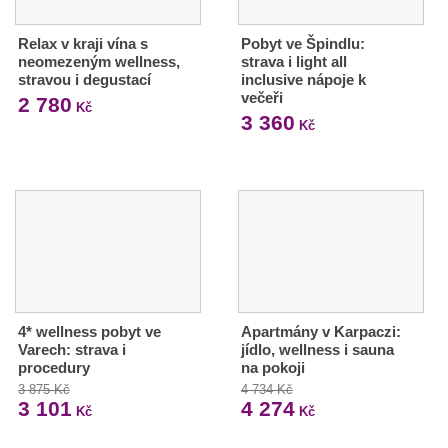
Relax v kraji vína s
Pobyt ve Špindlu:
neomezeným wellness,
strava i light all
stravou i degustací
inclusive nápoje k
večeři
2 780
Kč
3 360
Kč
4* wellness pobyt ve
Apartmány v Karpaczi:
Varech: strava i
jídlo, wellness i sauna
procedury
na pokoji
3 875 Kč
4 734 Kč
3 101
4 274
Kč
Kč