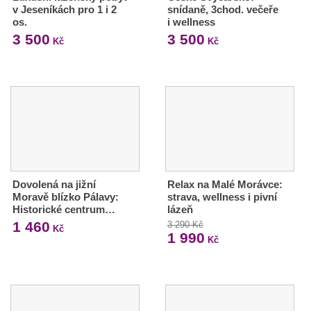
v Jeseníkách pro 1 i 2
snídaně, 3chod. večeře
os.
i wellness
3 500
3 500
Kč
Kč
Dovolená na jižní
Relax na Malé Morávce:
Moravě blízko Pálavy:
strava, wellness i pivní
Historické centrum…
lázeň
1 460
3 290 Kč
Kč
1 990
Kč