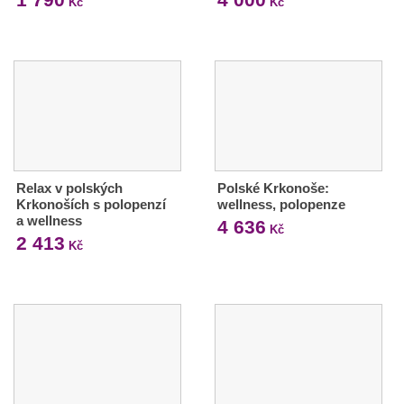
Kč
Kč
Relax v polských
Polské Krkonoše:
Krkonoších s polopenzí
wellness, polopenze
a wellness
4 636
Kč
2 413
Kč