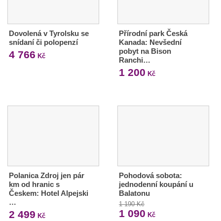
Dovolená v Tyrolsku se
Přírodní park Česká
snídaní či polopenzí
Kanada: Nevšední
pobyt na Bison
4 766
Kč
Ranchi…
1 200
Kč
Polanica Zdroj jen pár
Pohodová sobota:
km od hranic s
jednodenní koupání u
Českem: Hotel Alpejski
Balatonu
…
1 190 Kč
1 090
2 499
Kč
Kč