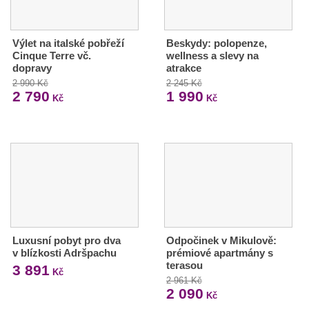
Výlet na italské pobřeží
Beskydy: polopenze,
Cinque Terre vč.
wellness a slevy na
dopravy
atrakce
2 990 Kč
2 245 Kč
2 790
1 990
Kč
Kč
Luxusní pobyt pro dva
Odpočinek v Mikulově:
v blízkosti Adršpachu
prémiové apartmány s
terasou
3 891
Kč
2 961 Kč
2 090
Kč