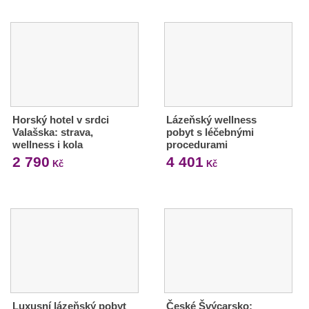
Horský hotel v srdci
Lázeňský wellness
Valašska: strava,
pobyt s léčebnými
wellness i kola
procedurami
2 790
4 401
Kč
Kč
Luxusní lázeňský pobyt
České Švýcarsko: