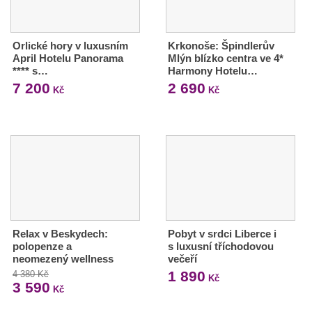
Orlické hory v luxusním
Krkonoše: Špindlerův
April Hotelu Panorama
Mlýn blízko centra ve 4*
**** s…
Harmony Hotelu…
7 200
2 690
Kč
Kč
Relax v Beskydech:
Pobyt v srdci Liberce i
polopenze a
s luxusní tříchodovou
neomezený wellness
večeří
1 890
4 380 Kč
Kč
3 590
Kč