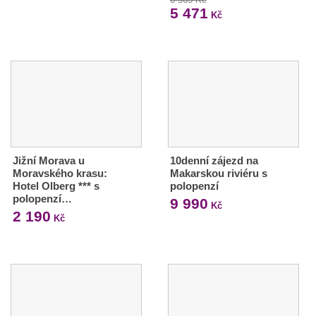
5 471
Kč
Jižní Morava u
10denní zájezd na
Moravského krasu:
Makarskou riviéru s
Hotel Olberg *** s
polopenzí
polopenzí…
9 990
Kč
2 190
Kč