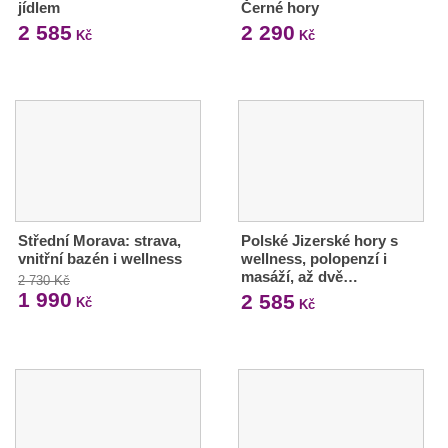
jídlem
Černé hory
2 585
2 290
Kč
Kč
Střední Morava: strava,
Polské Jizerské hory s
vnitřní bazén i wellness
wellness, polopenzí i
masáží, až dvě…
2 730 Kč
1 990
2 585
Kč
Kč