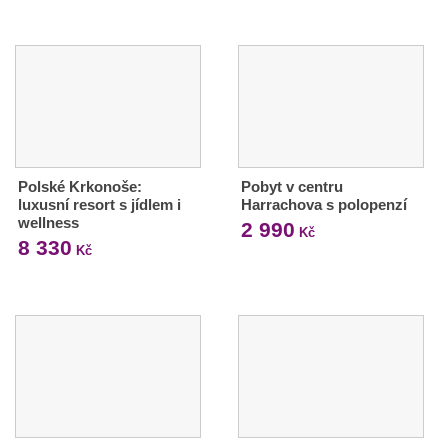
Polské Krkonoše:
Pobyt v centru
luxusní resort s jídlem i
Harrachova s polopenzí
wellness
2 990
Kč
8 330
Kč