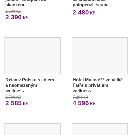
skanzenu
polopenzí, sauna
2 480
2 600 Kč
Kč
2 390
Kč
Relax v Polsku s jídlem
Hotel Malina*** ve Velké
a neomezeným
Fatře s privátním
wellness
wellness
2 700 Kč
7 294 Kč
2 585
4 596
Kč
Kč