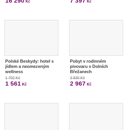
16 290
7 397
Kč
Kč
Polské Beskydy: hotel s
Pobyt v rodinném
jídlem a neomezeným
pivovaru v Dolních
wellness
Břežanech
1 792 Kč
3 830 Kč
1 561
2 967
Kč
Kč