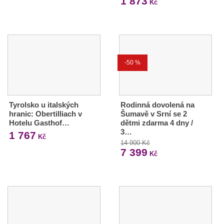
1 873
Kč
-50 %
Tyrolsko u italských
Rodinná dovolená na
hranic: Obertilliach v
Šumavě v Srní se 2
Hotelu Gasthof…
dětmi zdarma 4 dny /
3…
1 767
Kč
14 900 Kč
7 399
Kč