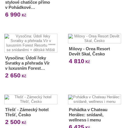
stylové chatičce přímo
v Pohádkové…
6 990
Kč
Milovy - Orea Resort
Devět Skal, Česko
Vysočina: Údolí řeky
4 810
Kč
Svratky a přehrada Vír
v luxusním Forest…
2 650
Kč
Třešť - Zámecký hotel
Pohádka v Chateau
Třešť, Česko
Herálec: snídaně,
wellness i menu
2 500
Kč
6 425
Kč