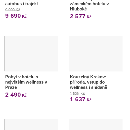
autobus i trajekt
zámeckém hotelu v
Hluboké
9 990 Kč
9 690
2 577
Kč
Kč
Pobyt v hotelu s
Kouzelný Krakov:
největším wellness v
příroda, vstup do
Praze
wellness i snídaně
2 490
1 838 Kč
Kč
1 637
Kč