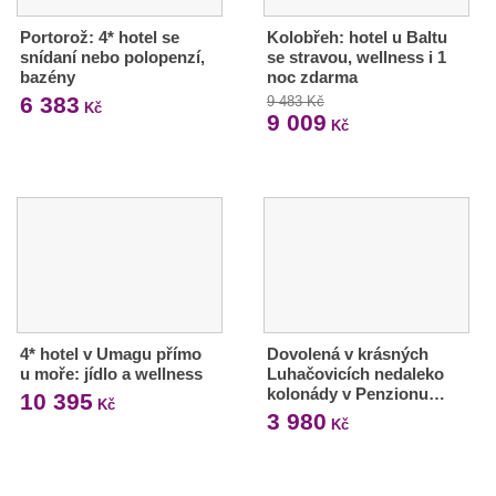
Portorož: 4* hotel se
Kolobřeh: hotel u Baltu
snídaní nebo polopenzí,
se stravou, wellness i 1
bazény
noc zdarma
6 383
9 483 Kč
Kč
9 009
Kč
4* hotel v Umagu přímo
Dovolená v krásných
u moře: jídlo a wellness
Luhačovicích nedaleko
kolonády v Penzionu…
10 395
Kč
3 980
Kč