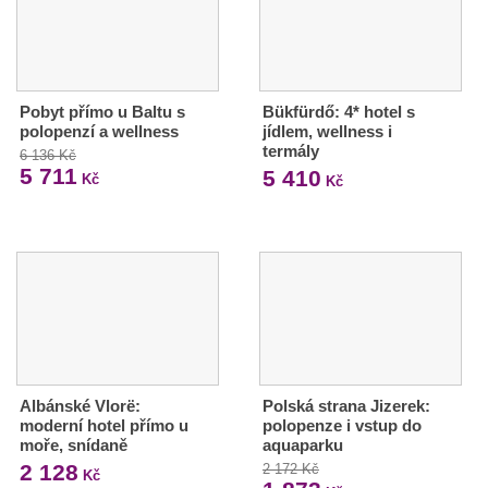
Pobyt přímo u Baltu s
Bükfürdő: 4* hotel s
polopenzí a wellness
jídlem, wellness i
termály
6 136 Kč
5 711
5 410
Kč
Kč
Albánské Vlorë:
Polská strana Jizerek:
moderní hotel přímo u
polopenze i vstup do
moře, snídaně
aquaparku
2 128
2 172 Kč
Kč