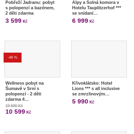
Pobřeží Jadranu: pobyt
Alpy a Solná komora v
s polopenzí a bazénem,
Hotelu Tauplitzerhof ***
2 děti zdarma
se snídaní…
3 599
6 999
Kč
Kč
-46 %
Wellness pobyt na
Křivoklátsko: Hotel
Šumavě v Srní s
Lions *** s all inclusive
polopenzí - 2 děti
se zmrzlinovým…
zdarma 4…
5 990
Kč
19 600 Kč
10 599
Kč