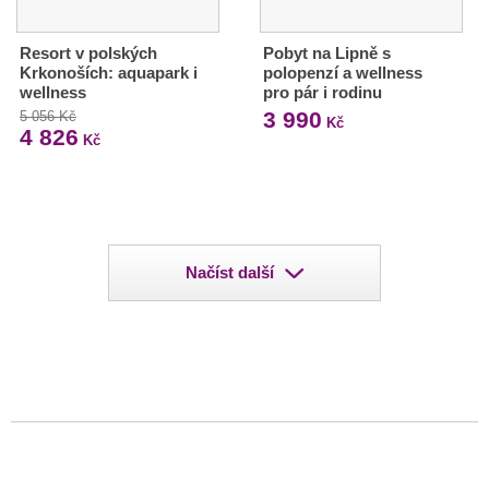
Resort v polských
Pobyt na Lipně s
Krkonoších: aquapark i
polopenzí a wellness
wellness
pro pár i rodinu
3 990
5 056 Kč
Kč
4 826
Kč
Načíst další