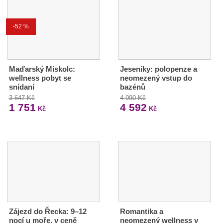
-52 %
Maďarský Miskolc:
Jeseníky: polopenze a
wellness pobyt se
neomezený vstup do
snídaní
bazénů
3 647 Kč
4 990 Kč
1 751
4 592
Kč
Kč
Zájezd do Řecka: 9–12
Romantika a
nocí u moře, v ceně
neomezený wellness v