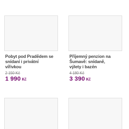
Pobyt pod Pradědem se
Příjemný penzion na
snídaní i privátní
Šumavě: snídaně,
vířivkou
výlety i bazén
2 150 Kč
4 180 Kč
1 990
3 390
Kč
Kč