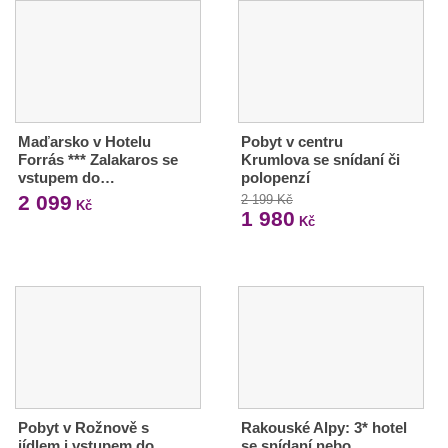
Maďarsko v Hotelu
Pobyt v centru
Forrás *** Zalakaros se
Krumlova se snídaní či
vstupem do…
polopenzí
2 099
2 199 Kč
Kč
1 980
Kč
Pobyt v Rožnově s
Rakouské Alpy: 3* hotel
jídlem i vstupem do
se snídaní nebo