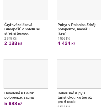
Čtyřhvězdičková
Pobyt v Polanica Zdrój:
Budapešť v hotelu se
polopenze, masáž i
střešní terasou
lázeň
2 845 Kč
4 596 Kč
2 188
4 424
Kč
Kč
Dovolená u Baltu:
Rakouské Alpy s
polopenze, sauna
turistickou kartou až
pro 6 osob
5 688
Kč
6 565 Kč