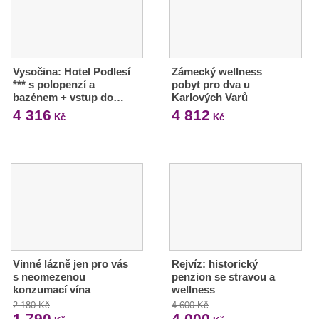
Vysočina: Hotel Podlesí
Zámecký wellness
*** s polopenzí a
pobyt pro dva u
bazénem + vstup do…
Karlových Varů
4 316
4 812
Kč
Kč
Vinné lázně jen pro vás
Rejvíz: historický
s neomezenou
penzion se stravou a
konzumací vína
wellness
2 180 Kč
4 600 Kč
1 790
4 000