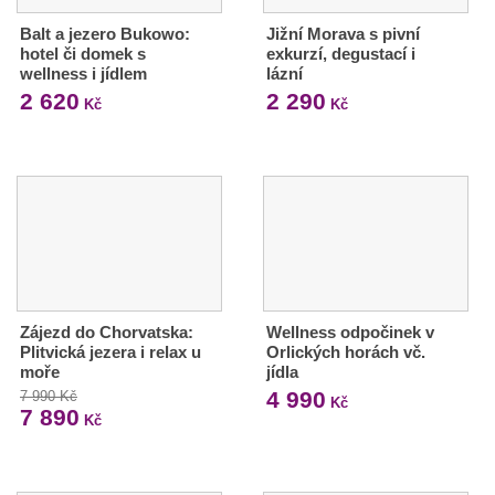
Balt a jezero Bukowo:
Jižní Morava s pivní
hotel či domek s
exkurzí, degustací i
wellness i jídlem
lázní
2 620
2 290
Kč
Kč
Zájezd do Chorvatska:
Wellness odpočinek v
Plitvická jezera i relax u
Orlických horách vč.
moře
jídla
4 990
7 990 Kč
Kč
7 890
Kč