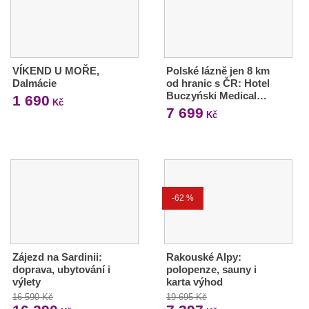
VÍKEND U MOŘE,
Polské lázně jen 8 km
Dalmácie
od hranic s ČR: Hotel
Buczyński Medical…
1 690
Kč
7 699
Kč
-62 %
Zájezd na Sardinii:
Rakouské Alpy:
doprava, ubytování i
polopenze, sauny i
výlety
karta výhod
16 590 Kč
19 695 Kč