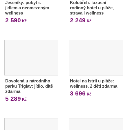
Jeseníky: pobyt s
Kolobřeh: luxusní
jídlem a neomezeným
rodinný hotel u pláže,
wellness
strava i wellness
2 590
2 249
Kč
Kč
Dovolená u národního
Hotel na Istrii u pláže:
parku Triglav: jídlo, dítě
wellness, 2 děti zdarma
zdarma
3 696
Kč
5 289
Kč