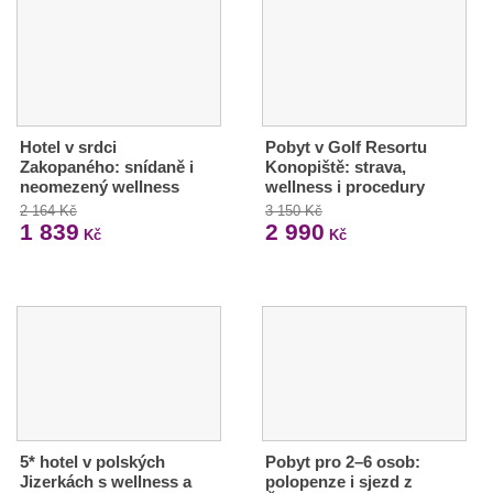
Hotel v srdci
Pobyt v Golf Resortu
Zakopaného: snídaně i
Konopiště: strava,
neomezený wellness
wellness i procedury
2 164 Kč
3 150 Kč
1 839
2 990
Kč
Kč
5* hotel v polských
Pobyt pro 2–6 osob:
Jizerkách s wellness a
polopenze i sjezd z