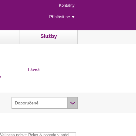
Menu
Kontakty
rychlého
Uživatelské
přístupu
Přihlásit se
menu
Služby
Lázně
e
Doporučené