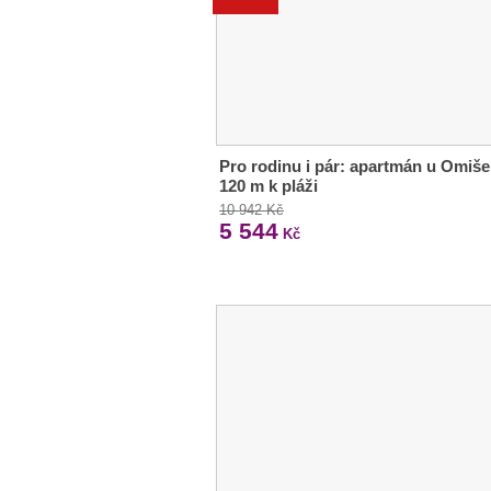
Pro rodinu i pár: apartmán u Omiše
120 m k pláži
10 942 Kč
5 544
Kč