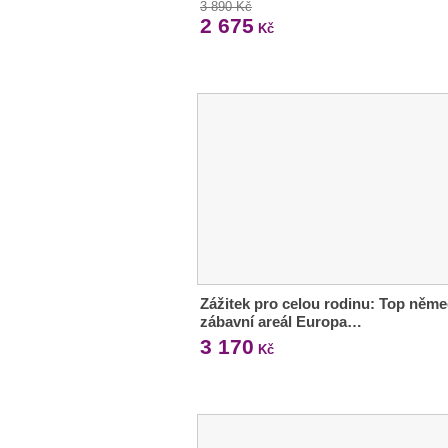
3 890 Kč
2 675
Kč
Zážitek pro celou rodinu: Top něm
zábavní areál Europa…
3 170
Kč