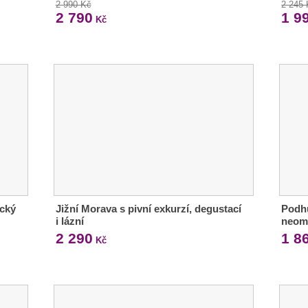
2 990 Kč
2 245
2 790
1 9
Kč
ecký
Jižní Morava s pivní exkurzí, degustací
Podhů
i lázní
neom
2 290
1 8
Kč