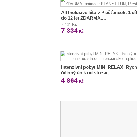
All Inclusive léto v Piešťanech: 1 dí
do 12 let ZDARMA,…
7 431 Kč
7 334
Kč
Intenzivní pobyt MINI RELAX: Rych
účinný únik od stresu,…
4 864
Kč