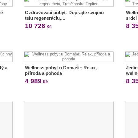
tě
Ozdravovací pobyt: Doprajte svojmu
Welln
telu regeneráciu,…
srdci
10 726
8 3
Kč
lý a
Wellness pobyt u Domaše: Relax,
Jedin
příroda a pohoda
well
4 989
8 3
Kč