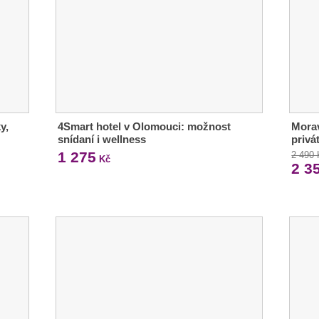
y,
4Smart hotel v Olomouci: možnost
Morav
snídaní i wellness
privá
1 275
2 490
Kč
2 3