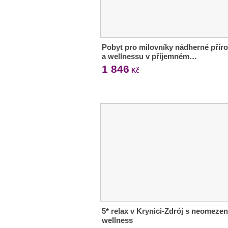
Pobyt pro milovníky nádherné přír
a wellnessu v příjemném…
1 846
Kč
5* relax v Krynici-Zdrój s neomeze
wellness