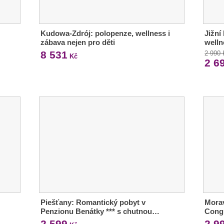
Kudowa-Zdrój: polopenze, wellness i
Jižní
zábava nejen pro děti
welln
8 531
2 990
Kč
2 6
Piešťany: Romantický pobyt v
Morav
Penzionu Benátky *** s chutnou…
Cong
2 599
2 9