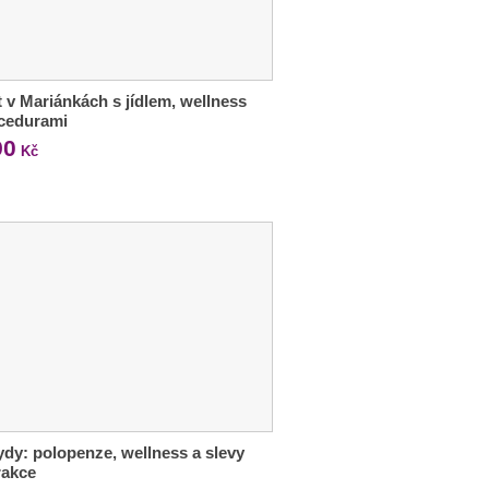
 v Mariánkách s jídlem, wellness
ocedurami
90
Kč
dy: polopenze, wellness a slevy
rakce