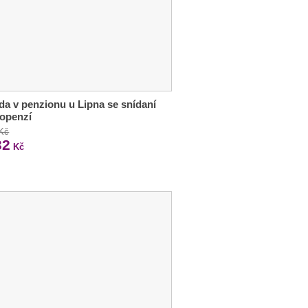
a v penzionu u Lipna se snídaní
lopenzí
 Kč
32
Kč