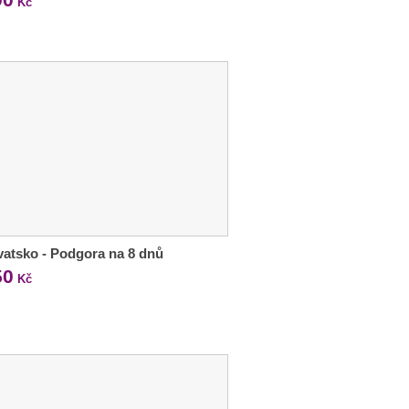
Kč
atsko - Podgora na 8 dnů
50
Kč