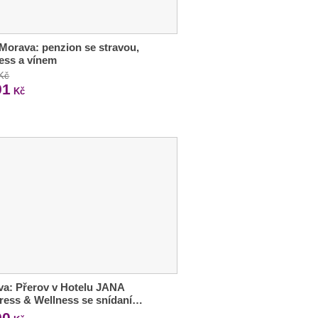
 Morava: penzion se stravou,
ess a vínem
 Kč
91
Kč
a: Přerov v Hotelu JANA
ress & Wellness se snídaní…
90