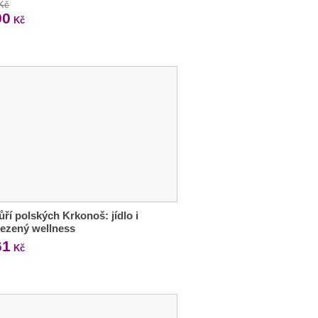
 Kč
90
Kč
ří polských Krkonoš: jídlo i
ezený wellness
61
Kč