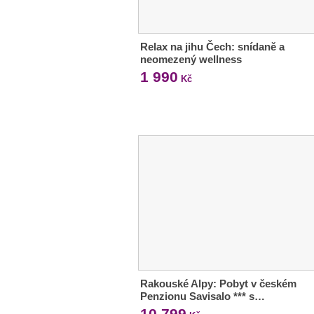
Relax na jihu Čech: snídaně a
neomezený wellness
1 990
Kč
Rakouské Alpy: Pobyt v českém
Penzionu Savisalo *** s…
10 799