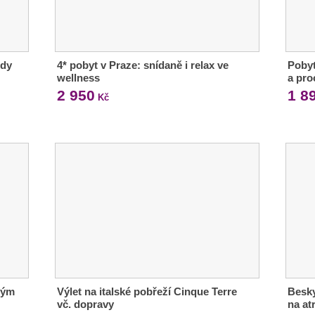
ody
4* pobyt v Praze: snídaně i relax ve
Pobyt
wellness
a pr
2 950
1 8
Kč
ným
Výlet na italské pobřeží Cinque Terre
Besky
vč. dopravy
na at