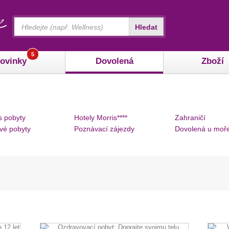
Vyhledávání
Hledat
5
ovinky
Dovolená
Zboží
s pobyty
Hotely Morris****
Zahraničí
vé pobyty
Poznávací zájezdy
Dovolená u moř