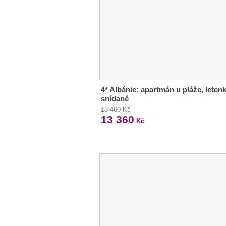
4* Albánie: apartmán u pláže, letenk
snídaně
13 460 Kč
13 360
Kč