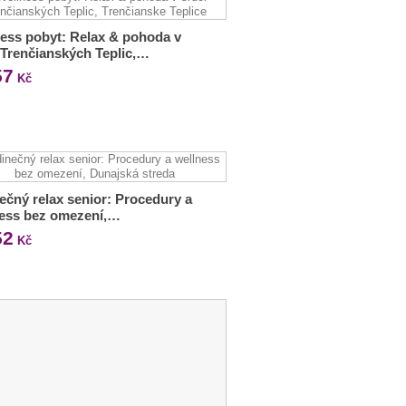
ess pobyt: Relax & pohoda v
 Trenčianských Teplic,…
57
Kč
ečný relax senior: Procedury a
ness bez omezení,…
52
Kč