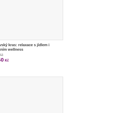
ský kras: relaxace s jídlem i
tním wellness
 Kč
50
Kč