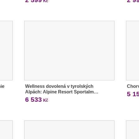
Kč
ie
Wellness dovolená v tyrolských
Chorv
Alpách: Alpine Resort Sportalm…
5 1
6 533
Kč