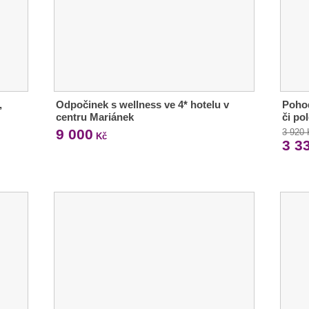
,
Odpočinek s wellness ve 4* hotelu v
Pohod
centru Mariánek
či po
9 000
3 920
Kč
3 3