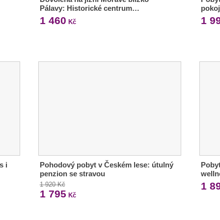
Pálavy: Historické centrum…
pokoj
1 460
1 9
Kč
s i
Pohodový pobyt v Českém lese: útulný
Pobyt
penzion se stravou
welln
1 8
1 920 Kč
1 795
Kč