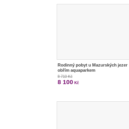
Rodinný pobyt u Mazurských jezer 
obřím aquaparkem
8 710 Kč
8 100
Kč