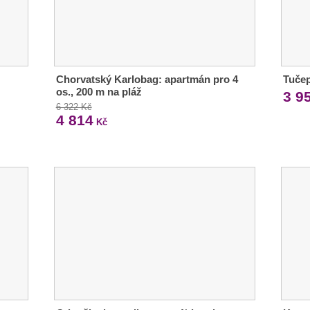
Chorvatský Karlobag: apartmán pro 4
Tučep
os., 200 m na pláž
3 9
6 322 Kč
4 814
Kč