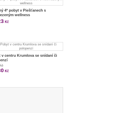
ý 4* pobyt v Piešťanech s
ezeným wellness
23
Kč
 v centru Krumlova se snídaní či
enzí
 Kč
80
Kč