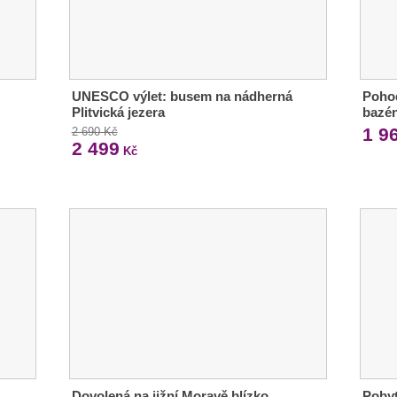
UNESCO výlet: busem na nádherná
Pohod
Plitvická jezera
bazén
1 9
2 690 Kč
2 499
Kč
Dovolená na jižní Moravě blízko
Pobyt