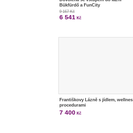
Bükfürdő a FunCity
9 167 Kč
6 541
Kč
Františkovy Lázně s jídlem, wellnes
procedurami
7 400
Kč