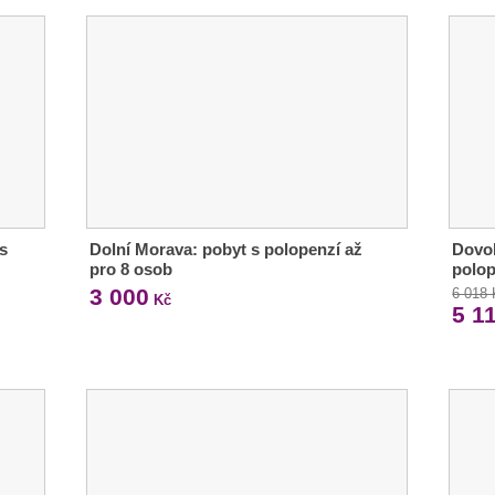
s
Dolní Morava: pobyt s polopenzí až
Dovol
pro 8 osob
polop
3 000
6 018
Kč
5 1