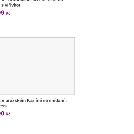
 s vířivkou
99
Kč
 v pražském Karlíně se snídaní i
ess
90
Kč