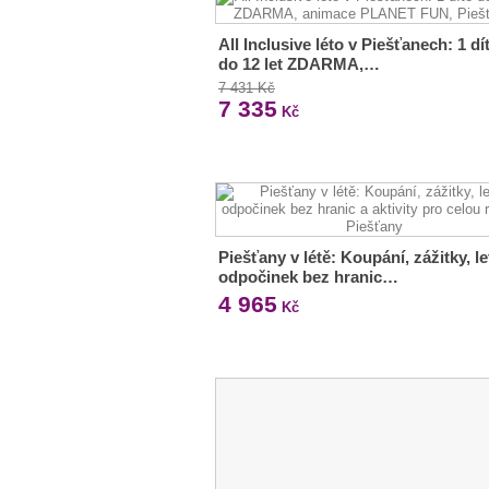
All Inclusive léto v Piešťanech: 1 dí
do 12 let ZDARMA,…
7 431 Kč
7 335
Kč
Piešťany v létě: Koupání, zážitky, le
odpočinek bez hranic…
4 965
Kč