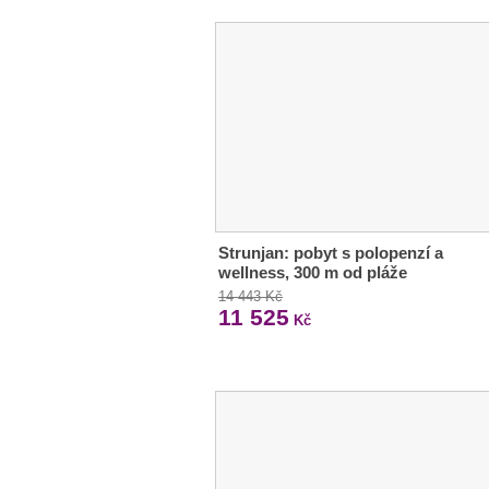
Strunjan: pobyt s polopenzí a
wellness, 300 m od pláže
14 443 Kč
11 525
Kč