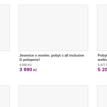
Jesenice v novém: pobyt s all inclusive
Pobyt
či polopenzí
welln
4 980 Kč
5 477
3 990
5 2
Kč