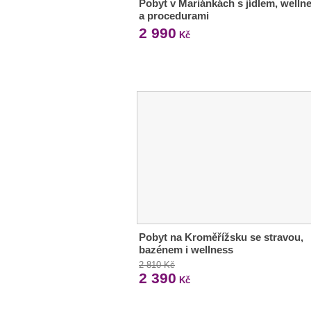
Pobyt v Mariánkách s jídlem, welln
a procedurami
2 990
Kč
Pobyt na Kroměřížsku se stravou,
bazénem i wellness
2 810 Kč
2 390
Kč