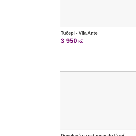
Tučepi - Vila Ante
3 950
Kč
Dovolená se vstupem do lázní