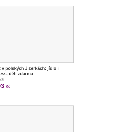
 v polských Jizerkách: jídlo i
ess, děti zdarma
 Kč
03
Kč