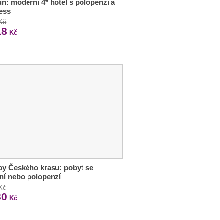
n: moderní 4* hotel s polopenzí a
ess
 Kč
18
Kč
y Českého krasu: pobyt se
ní nebo polopenzí
 Kč
30
Kč