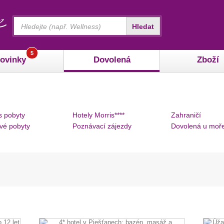
Vyhledávání
Hledat
5
ovinky
Dovolená
Zboží
s pobyty
Hotely Morris****
Zahraničí
vé pobyty
Poznávací zájezdy
Dovolená u moř