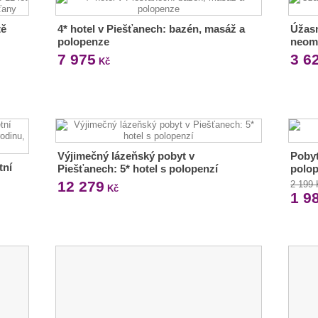
tě
4* hotel v Piešťanech: bazén, masáž a
Úžasn
polopenze
neom
7 975
3 6
Kč
Výjimečný lázeňský pobyt v
Pobyt
tní
Piešťanech: 5* hotel s polopenzí
polop
12 279
2 199
Kč
1 9