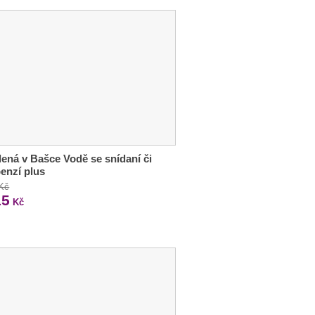
ená v Bašce Vodě se snídaní či
enzí plus
 Kč
15
Kč