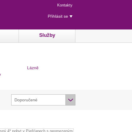
Menu
Kontakty
rychlého
Uživatelské
přístupu
Přihlásit se
menu
Služby
Lázně
e
Doporučené