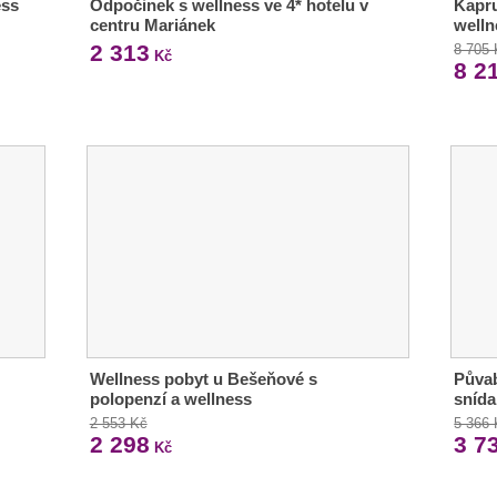
ess
Odpočinek s wellness ve 4* hotelu v
Kapru
centru Mariánek
welln
2 313
8 705
Kč
8 2
Wellness pobyt u Bešeňové s
Půvab
polopenzí a wellness
snída
2 553 Kč
5 366
2 298
3 7
Kč