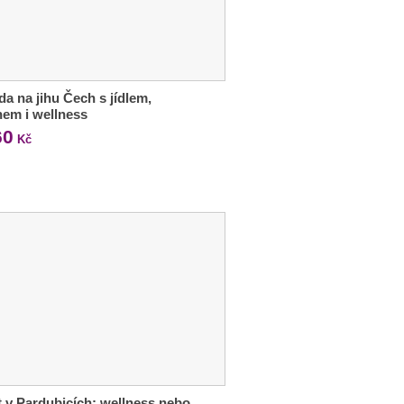
a na jihu Čech s jídlem,
em i wellness
60
Kč
 v Pardubicích: wellness nebo