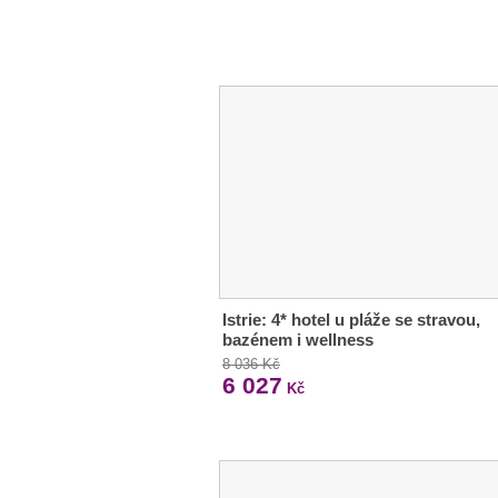
Istrie: 4* hotel u pláže se stravou,
bazénem i wellness
8 036 Kč
6 027
Kč