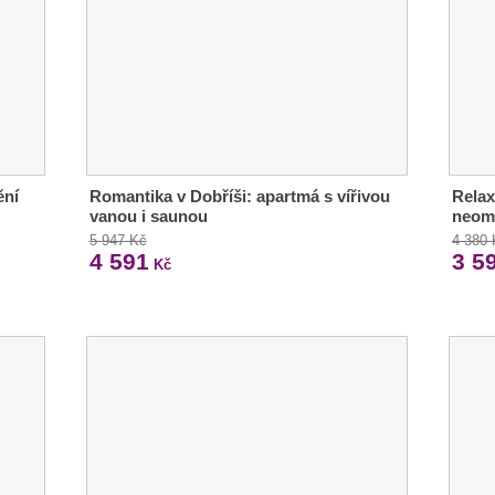
ění
Romantika v Dobříši: apartmá s vířivou
Relax
vanou i saunou
neom
5 947 Kč
4 380
4 591
3 5
Kč