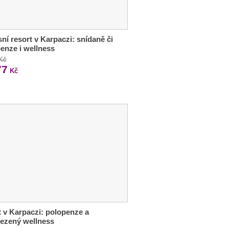
ní resort v Karpaczi: snídaně či
enze i wellness
 Kč
77
Kč
 v Karpaczi: polopenze a
ezený wellness