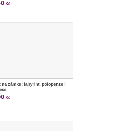
40
Kč
 na zámku: labyrint, polopenze i
ess
90
Kč