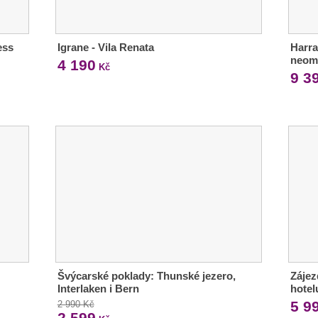
ess
Igrane - Vila Renata
Harra
neom
4 190
Kč
9 3
Švýcarské poklady: Thunské jezero,
Zájez
Interlaken i Bern
hotel
5 9
2 990 Kč
2 599