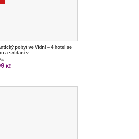
tický pobyt ve Vídni – 4 hotel se
u a snídaní v…
 Kč
99
Kč