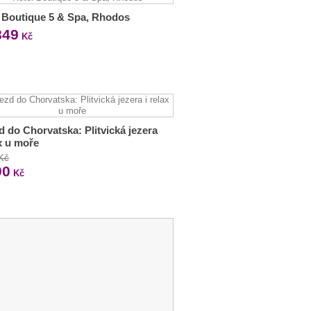
 Boutique 5 & Spa, Rhodos
849
Kč
d do Chorvatska: Plitvická jezera
ax u moře
 Kč
90
Kč