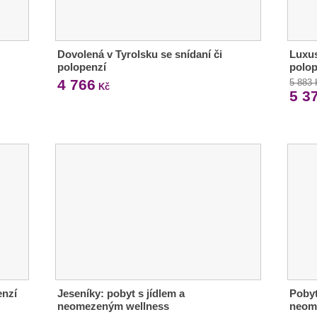
Dovolená v Tyrolsku se snídaní či
Luxus
polopenzí
polop
4 766
5 883
Kč
5 3
enzí
Jeseníky: pobyt s jídlem a
Pobyt
neomezeným wellness
neom