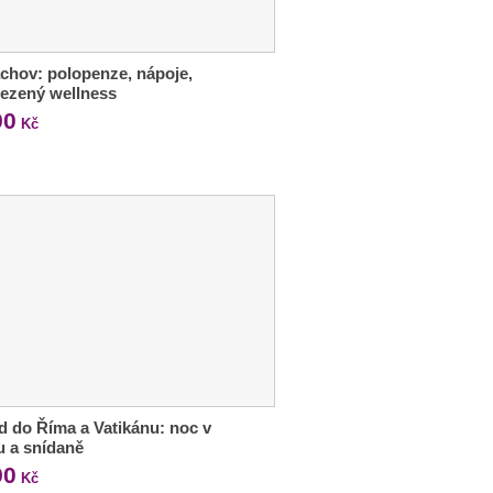
chov: polopenze, nápoje,
ezený wellness
90
Kč
d do Říma a Vatikánu: noc v
u a snídaně
90
Kč