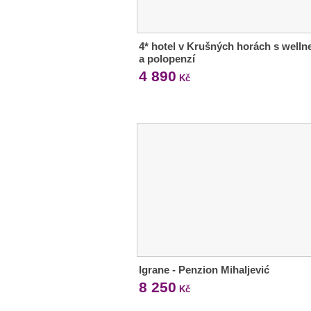
4* hotel v Krušných horách s welln
a polopenzí
4 890
Kč
Igrane - Penzion Mihaljević
8 250
Kč