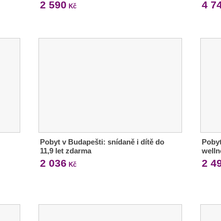
2 590
4 7
Kč
Pobyt v Budapešti: snídaně i dítě do
Pobyt
11,9 let zdarma
welln
2 036
2 4
Kč