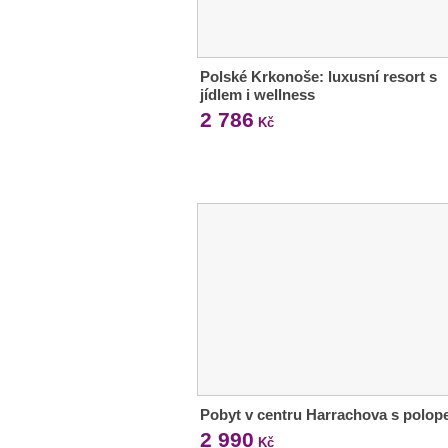
Polské Krkonoše: luxusní resort s
jídlem i wellness
2 786
Kč
Pobyt v centru Harrachova s polop
2 990
Kč