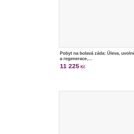
Pobyt na bolavá záda: Úleva, uvoln
a regenerace,…
11 225
Kč