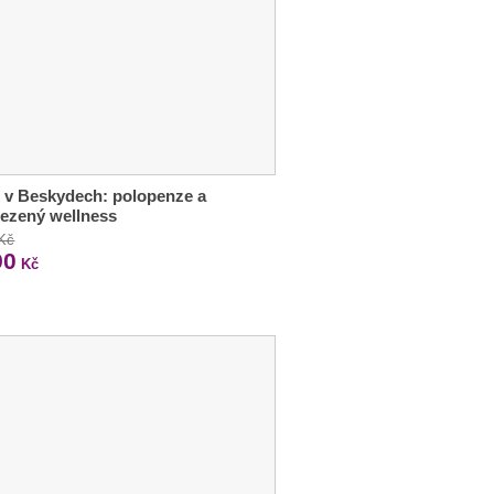
 v Beskydech: polopenze a
ezený wellness
 Kč
90
Kč