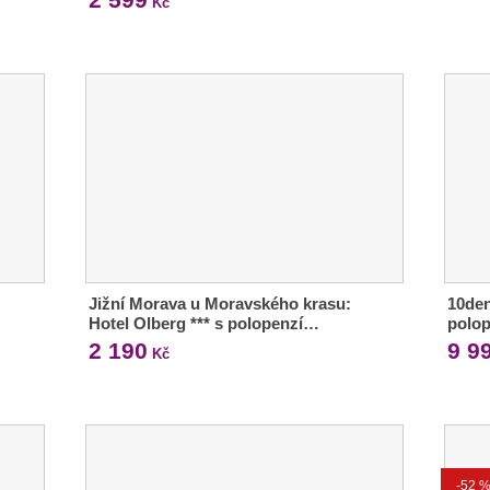
Kč
Jižní Morava u Moravského krasu:
10den
Hotel Olberg *** s polopenzí…
polop
2 190
9 9
Kč
-52 