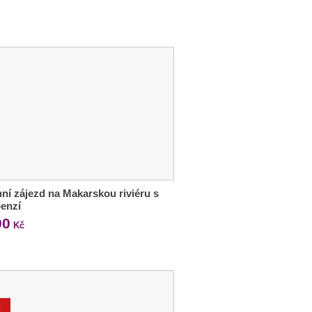
ní zájezd na Makarskou riviéru s
enzí
90
Kč
%