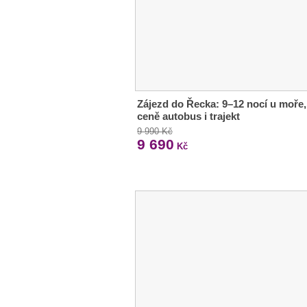
Zájezd do Řecka: 9–12 nocí u moře,
ceně autobus i trajekt
9 990 Kč
9 690
Kč