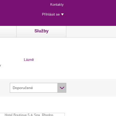
Menu
Kontakty
rychlého
Uživatelské
přístupu
Přihlásit se
menu
Služby
Lázně
e
Doporučené