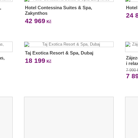
,
Hotel Contessina Suites & Spa,
Hotel
Zakynthos
24 
42 969
Kč
Taj Exotica Resort & Spa, Dubaj
as,
Zájez
18 199
Kč
i rel
7 990
7 8