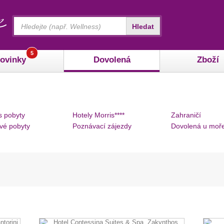
Vyhledávání
Hledat
5
ovinky
Dovolená
Zboží
s pobyty
Hotely Morris****
Zahraničí
vé pobyty
Poznávací zájezdy
Dovolená u moř