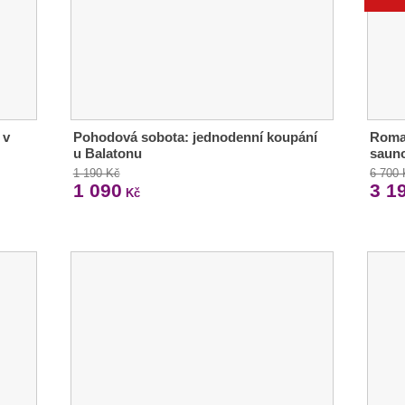
 v
Pohodová sobota: jednodenní koupání
Roman
u Balatonu
sauno
1 190 Kč
6 700
1 090
3 1
Kč