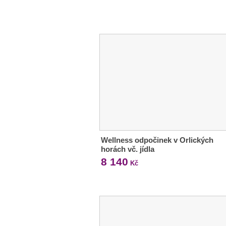
Wellness odpočinek v Orlických
horách vč. jídla
8 140
Kč