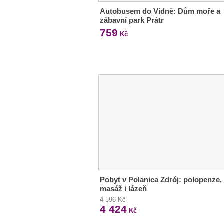
Autobusem do Vídně: Dům moře a
zábavní park Prátr
759
Kč
Pobyt v Polanica Zdrój: polopenze,
masáž i lázeň
4 596 Kč
4 424
Kč