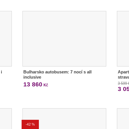
 i
Bulharsko autobusem: 7 nocí s all
Apart
inclusive
strav
13 860
3 599
Kč
3 0
-42 %