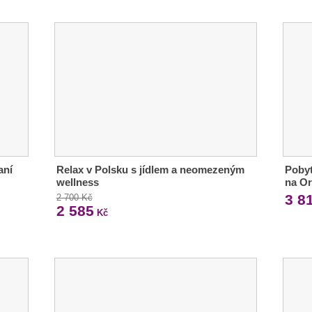
aní
Relax v Polsku s jídlem a neomezeným
Poby
wellness
na Or
3 8
2 700 Kč
2 585
Kč