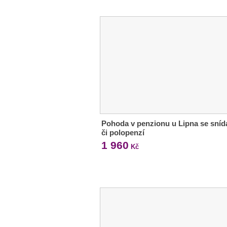
Pohoda v penzionu u Lipna se sníd
či polopenzí
1 960
Kč