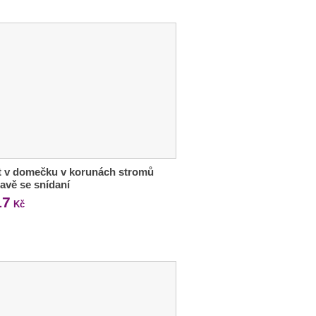
t v domečku v korunách stromů
avě se snídaní
17
Kč