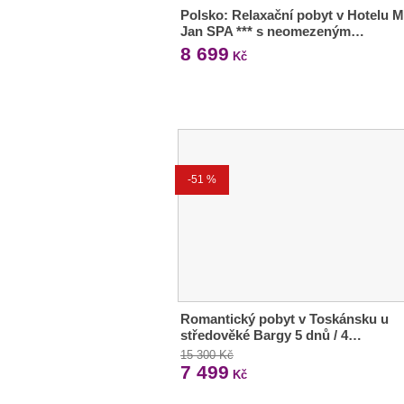
Polsko: Relaxační pobyt v Hotelu M
Jan SPA *** s neomezeným…
8 699
Kč
-51 %
Romantický pobyt v Toskánsku u
středověké Bargy 5 dnů / 4…
15 300 Kč
7 499
Kč