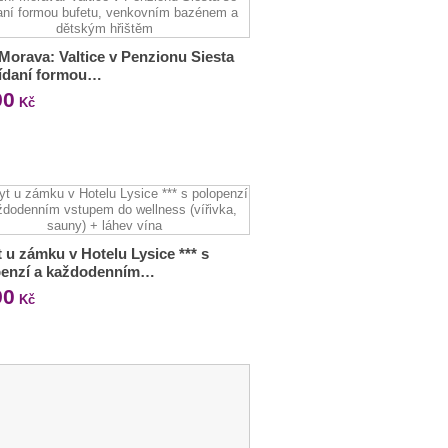
 Morava: Valtice v Penzionu Siesta
nídaní formou…
90
Kč
 u zámku v Hotelu Lysice *** s
penzí a každodenním…
90
Kč