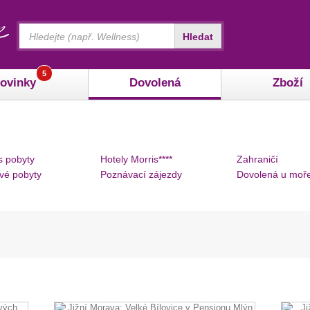
Vyhledávání
Hledat
5
ovinky
Dovolená
Zboží
s pobyty
Hotely Morris****
Zahraničí
vé pobyty
Poznávací zájezdy
Dovolená u moř