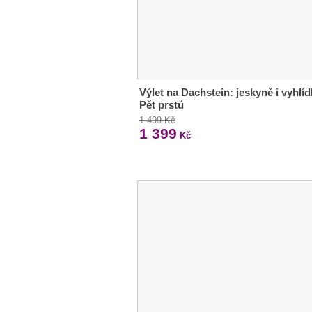
Výlet na Dachstein: jeskyně i vyhlí
Pět prstů
1 499 Kč
1 399
Kč