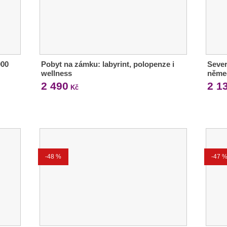
000
Pobyt na zámku: labyrint, polopenze i
Sever
wellness
něme
2 490
2 1
Kč
-48 %
-47 