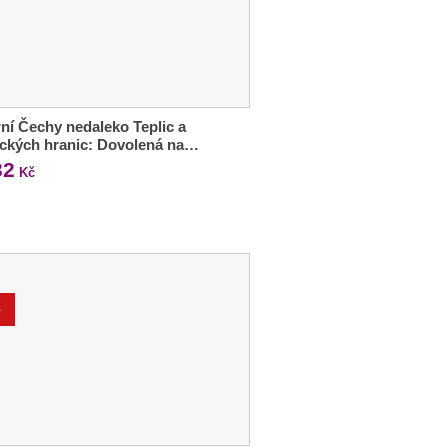
ní Čechy nedaleko Teplic a
ckých hranic: Dovolená na…
32
Kč
%