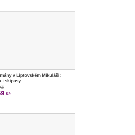
mány v Liptovském Mikuláši:
a i skipasy
 Kč
59
Kč