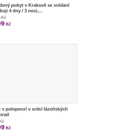
ový pobyt v Krakově se snídaní
koji 4 dny / 3 noci,…
0 Kč
99
Kč
 s polopenzí v srdci lázeňských
brad
 Kč
99
Kč