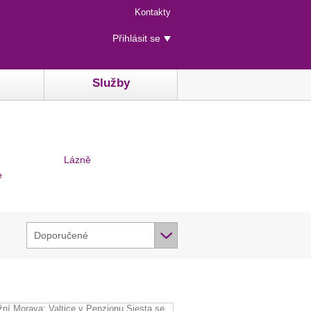
Menu
Kontakty
rychlého
Uživatelské
přístupu
Přihlásit se
menu
Služby
Lázně
e
Doporučené