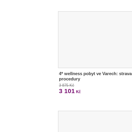
4* wellness pobyt ve Varech: strava
procedury
3 875 Kč
3 101
Kč