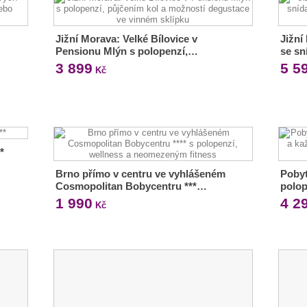
Jižní Morava: Velké Bílovice v
Jižní
Pensionu Mlýn s polopenzí,…
se s
3 899
5 5
Kč
*
Brno přímo v centru ve vyhlášeném
Pobyt
Cosmopolitan Bobycentru ***…
polo
1 990
4 2
Kč