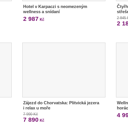
Hotel v Karpaczi s neomezeným
Čtyřh
wellness a snídaní
střeš
2 987
2 845
Kč
2 1
Zájezd do Chorvatska: Plitvická jezera
Welln
i relax u moře
horác
4 9
7 990 Kč
7 890
Kč