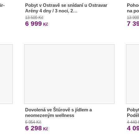
ir-
Pobyt v Ostravě se snídaní u Ostravar
Pohod
Arény 4 dny / 3 noci, 2…
na po
13 500 Kč
13 90
6 999
7 3
Kč
Dovolená ve Štúrově s jídlem a
Pobyt
neomezeným wellness
Podě
6 954 Kč
4 440
6 298
4 0
Kč