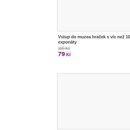
Vstup do muzea hraček s víc než 1
exponáty
100 Kč
79
Kč