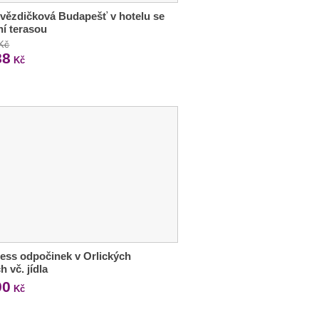
vězdičková Budapešť v hotelu se
ní terasou
 Kč
88
Kč
ess odpočinek v Orlických
h vč. jídla
90
Kč