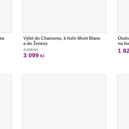
dka
Výlet do Chamonix, k hoře Mont Blanc
Útuln
a do Ženevy
na ho
1 8
3 199 Kč
3 099
Kč