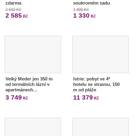
zdarma
soukromém sadu
2 643 Kč
1 400 Kč
2 585
1 330
Kč
Kč
Velký Meder jen 350 m
Istrie: pobyt ve 4*
od termálních lázní v
hotelu se stravou, 150
apartmánech…
m od pláže
3 749
11 379
Kč
Kč