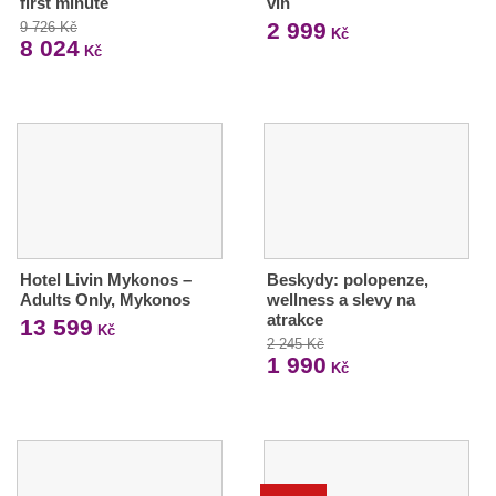
first minute
vín
2 999
9 726 Kč
Kč
8 024
Kč
Hotel Livin Mykonos –
Beskydy: polopenze,
Adults Only, Mykonos
wellness a slevy na
atrakce
13 599
Kč
2 245 Kč
1 990
Kč