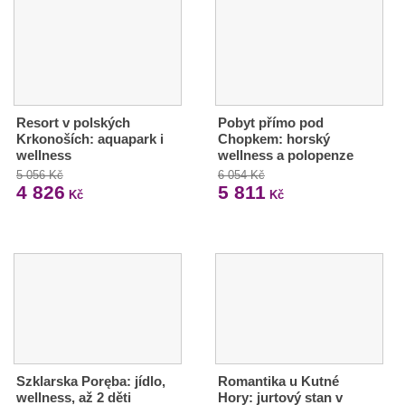
Resort v polských
Pobyt přímo pod
Krkonoších: aquapark i
Chopkem: horský
wellness
wellness a polopenze
5 056 Kč
6 054 Kč
4 826
5 811
Kč
Kč
Szklarska Poręba: jídlo,
Romantika u Kutné
wellness, až 2 děti
Hory: jurtový stan v