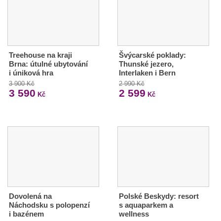
Treehouse na kraji
Švýcarské poklady:
Brna: útulné ubytování
Thunské jezero,
i úniková hra
Interlaken i Bern
3 900 Kč
2 990 Kč
3 590
2 599
Kč
Kč
Dovolená na
Polské Beskydy: resort
Náchodsku s polopenzí
s aquaparkem a
i bazénem
wellness