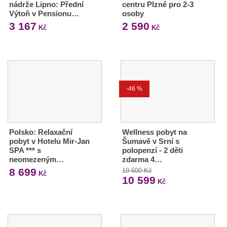
nádrže Lipno: Přední
centru Plzně pro 2-3
Výtoň v Pensionu…
osoby
3 167
2 590
Kč
Kč
-46 %
Polsko: Relaxační
Wellness pobyt na
pobyt v Hotelu Mir-Jan
Šumavě v Srní s
SPA *** s
polopenzí - 2 děti
neomezeným…
zdarma 4…
8 699
19 600 Kč
Kč
10 599
Kč