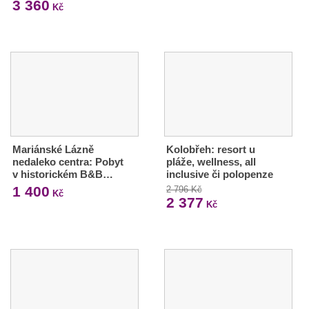
3 360
Kč
Mariánské Lázně
Kolobřeh: resort u
nedaleko centra: Pobyt
pláže, wellness, all
v historickém B&B…
inclusive či polopenze
1 400
2 796 Kč
Kč
2 377
Kč