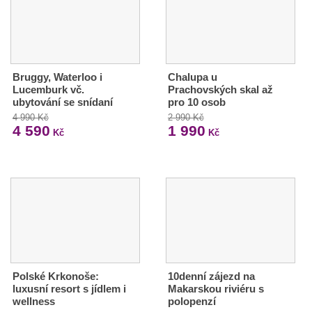
Bruggy, Waterloo i
Chalupa u
Lucemburk vč.
Prachovských skal až
ubytování se snídaní
pro 10 osob
4 990 Kč
2 990 Kč
4 590
1 990
Kč
Kč
Polské Krkonoše:
10denní zájezd na
luxusní resort s jídlem i
Makarskou riviéru s
wellness
polopenzí