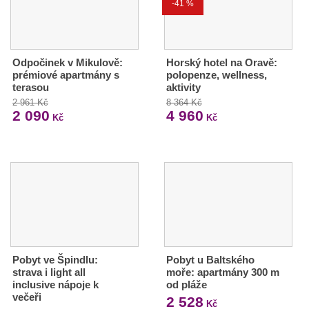
-41 %
Odpočinek v Mikulově:
Horský hotel na Oravě:
prémiové apartmány s
polopenze, wellness,
terasou
aktivity
2 961 Kč
8 364 Kč
2 090
4 960
Kč
Kč
Pobyt ve Špindlu:
Pobyt u Baltského
strava i light all
moře: apartmány 300 m
inclusive nápoje k
od pláže
večeři
2 528
Kč