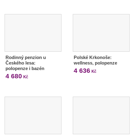
Rodinný penzion u
Polské Krkonoše:
Českého lesa:
wellness, polopenze
polopenze i bazén
4 636
Kč
4 680
Kč