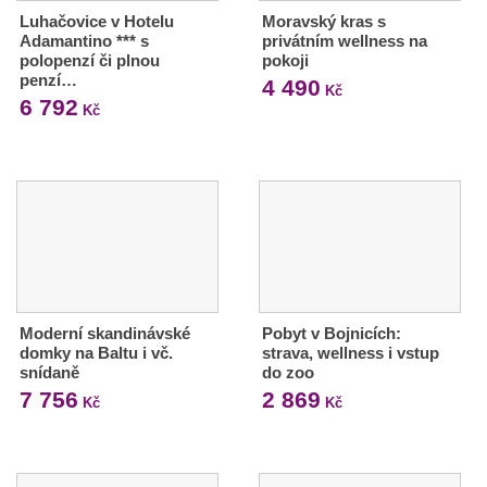
Luhačovice v Hotelu
Moravský kras s
Adamantino *** s
privátním wellness na
polopenzí či plnou
pokoji
penzí…
4 490
Kč
6 792
Kč
Moderní skandinávské
Pobyt v Bojnicích:
domky na Baltu i vč.
strava, wellness i vstup
snídaně
do zoo
7 756
2 869
Kč
Kč