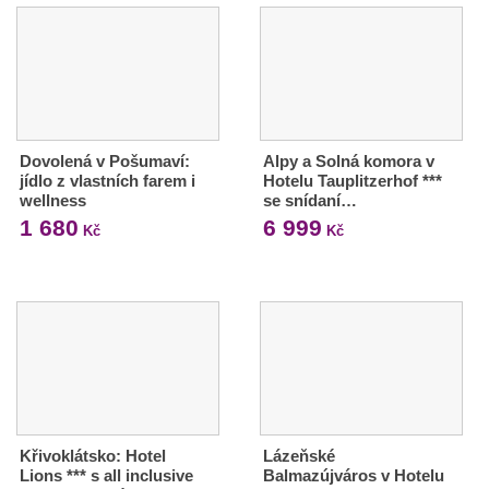
Dovolená v Pošumaví:
Alpy a Solná komora v
jídlo z vlastních farem i
Hotelu Tauplitzerhof ***
wellness
se snídaní…
1 680
6 999
Kč
Kč
Křivoklátsko: Hotel
Lázeňské
Lions *** s all inclusive
Balmazújváros v Hotelu