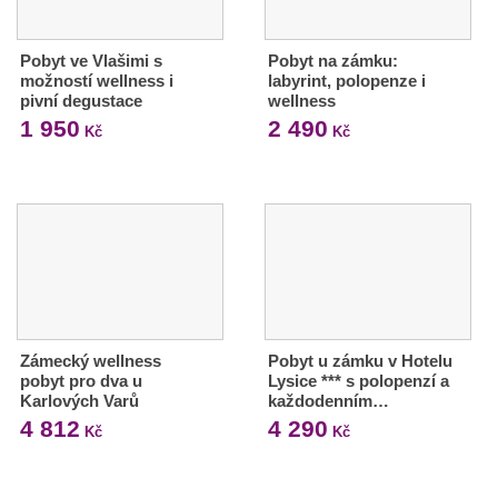
Pobyt ve Vlašimi s
Pobyt na zámku:
možností wellness i
labyrint, polopenze i
pivní degustace
wellness
1 950
2 490
Kč
Kč
Zámecký wellness
Pobyt u zámku v Hotelu
pobyt pro dva u
Lysice *** s polopenzí a
Karlových Varů
každodenním…
4 812
4 290
Kč
Kč