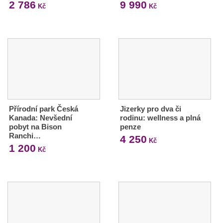
2 786
9 990
Kč
Kč
Přírodní park Česká
Jizerky pro dva či
Kanada: Nevšední
rodinu: wellness a plná
pobyt na Bison
penze
Ranchi…
4 250
Kč
1 200
Kč