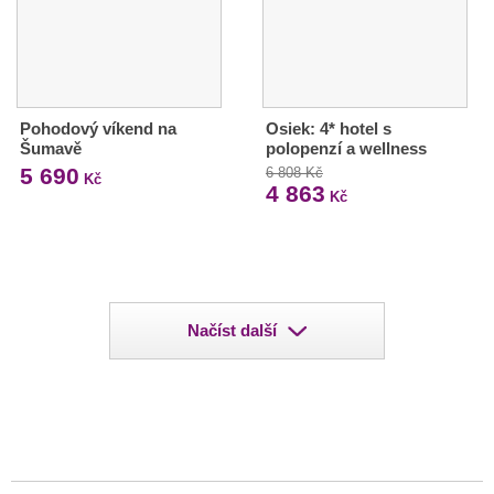
Pohodový víkend na
Osiek: 4* hotel s
Šumavě
polopenzí a wellness
5 690
6 808 Kč
Kč
4 863
Kč
Načíst další