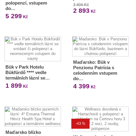
polopenzí, vstupem
3 404 Kč
do…
2 893
Kč
5 299
Kč
Maďarsko: Bük v
Bük v Park Hotelu
Penzionu Patrícia s
Bükfürdő **** vedle
celodenním vstupem
termálních lázní se…
do…
1 899
4 399
Kč
Kč
-43 %
Maďarsko blízko