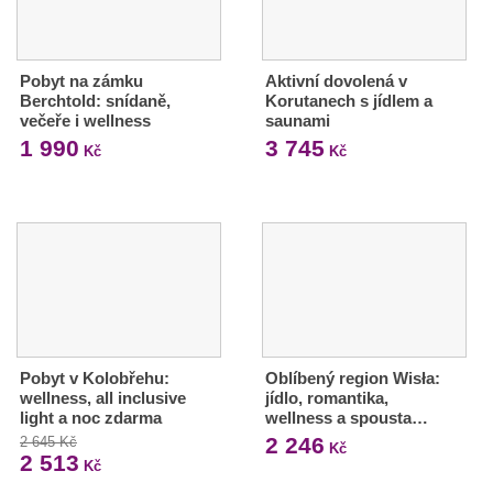
Pobyt na zámku
Aktivní dovolená v
Berchtold: snídaně,
Korutanech s jídlem a
večeře i wellness
saunami
1 990
3 745
Kč
Kč
Pobyt v Kolobřehu:
Oblíbený region Wisła:
wellness, all inclusive
jídlo, romantika,
light a noc zdarma
wellness a spousta…
2 246
2 645 Kč
Kč
2 513
Kč