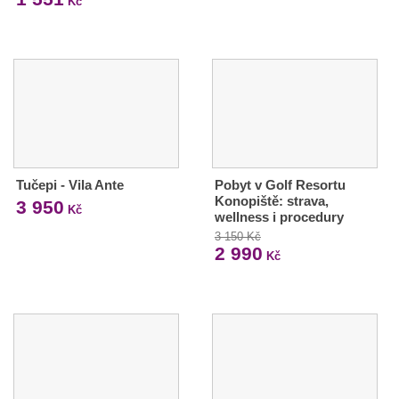
Kč
Tučepi - Vila Ante
Pobyt v Golf Resortu
Konopiště: strava,
3 950
Kč
wellness i procedury
3 150 Kč
2 990
Kč