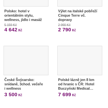
Polsko: hotel v
Výlet na italské pobřeží
orientálním stylu,
Cinque Terre vč.
wellness, jídlo i masáž
dopravy
5 159 Kč
2 990 Kč
4 642
2 790
Kč
Kč
České Švýcarsko:
Polské lázně jen 8 km
snídaně, 3chod. večeře
od hranic s ČR: Hotel
i wellness
Buczyński Medical…
3 500
7 699
Kč
Kč