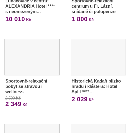
Luhačovice v centru:
Sportovně-relaxační
ALEXANDRIA Hotel ****
centrum u Fr. Lázní,
s neomezeným…
snídaně či polopenze
10 010
1 800
Kč
Kč
Sportovně-relaxační
Historická Kadaň blízko
pobyt se stravou i
hradu i kláštera: Hotel
wellness
Split ****…
2 029
2 599 Kč
Kč
2 349
Kč