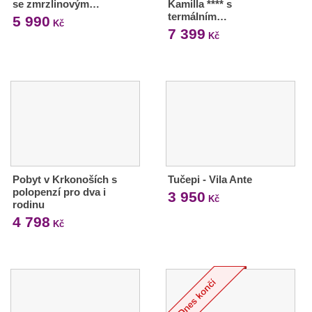
se zmrzlinovým…
Kamilla **** s
termálním…
5 990
Kč
7 399
Kč
Pobyt v Krkonoších s
Tučepi - Vila Ante
polopenzí pro dva i
3 950
Kč
rodinu
4 798
Kč