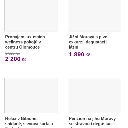
Pronájem luxusních
Jižní Morava s pivní
wellness pokojů v
exkurzí, degustací i
centru Olomouce
lázní
1 890
3 625 Kč
Kč
2 200
Kč
Relax v Bibione:
Penzion na jihu Moravy
snídaně, slevová karta a
se stravou i degustací