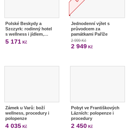
Polské Beskydy a
Jednodenní výlet s
Szczyrk: rodinný hotel
průvodcem za
s wellness i jídlem,…
památkami Paříže
5 171
2 999 Kč
Kč
2 949
Kč
Zámek u Varů: boží
Pobyt ve Františkových
wellness, procedury i
Lázních: polopenze i
polopenze
procedury
4 035
2 450
Kč
Kč