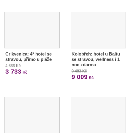
Crikvenica: 4* hotel se
Kolobřeh: hotel u Baltu
stravou, přímo u pláže
se stravou, wellness i 1
noc zdarma
4 666 Kč
3 733
9 483 Kč
Kč
9 009
Kč