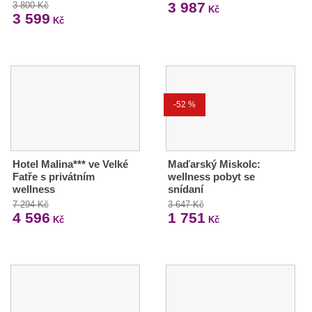
3 987
3 800 Kč
Kč
3 599
Kč
-52 %
Hotel Malina*** ve Velké
Maďarský Miskolc:
Fatře s privátním
wellness pobyt se
wellness
snídaní
7 294 Kč
3 647 Kč
4 596
1 751
Kč
Kč