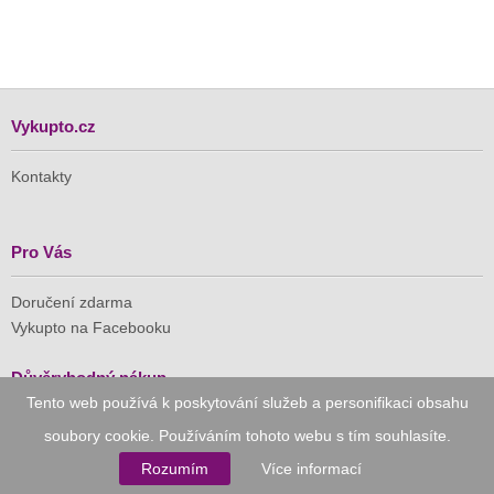
Vykupto.cz
Kontakty
Pro Vás
Doručení zdarma
Vykupto na Facebooku
Důvěryhodný nákup
Tento web používá k poskytování služeb a personifikaci obsahu
Naše společnost je členem Asociace pro elektronickou
soubory cookie. Používáním tohoto webu s tím souhlasíte.
komerci (APEK)
Rozumím
Více informací