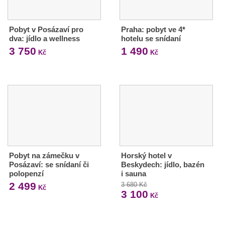
Pobyt v Posázaví pro
Praha: pobyt ve 4*
dva: jídlo a wellness
hotelu se snídaní
3 750
1 490
Kč
Kč
Pobyt na zámečku v
Horský hotel v
Posázaví: se snídaní či
Beskydech: jídlo, bazén
polopenzí
i sauna
2 499
3 680 Kč
Kč
3 100
Kč