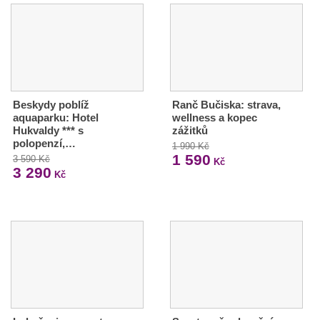
Beskydy poblíž
Ranč Bučiska: strava,
aquaparku: Hotel
wellness a kopec
Hukvaldy *** s
zážitků
polopenzí,…
1 990 Kč
1 590
3 590 Kč
Kč
3 290
Kč