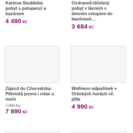
Karlova Studánka:
Ozdravně-léčebný
pobyt s polopenzí a
pobyt v lázních s
bazénem
denním vstupem do
bazénové…
4 490
Kč
3 684
Kč
Zájezd do Chorvatska:
Wellness odpočinek v
Plitvická jezera i relax u
Orlických horách vč.
moře
jídla
4 990
7 990 Kč
Kč
7 890
Kč