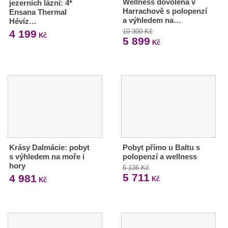
Wellness dovolená v
jezerních lázní: 4*
Harrachově s polopenzí
Ensana Thermal
a výhledem na…
Hévíz…
10 300 Kč
4 199
Kč
5 899
Kč
Krásy Dalmácie: pobyt
Pobyt přímo u Baltu s
s výhledem na moře i
polopenzí a wellness
hory
6 136 Kč
5 711
4 981
Kč
Kč