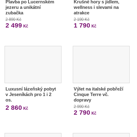
Plavba po Lucernském
Krušné hory s jídlem,
jezeru a unikátní
wellness i slevami na
zubačka
atrakce
2 890 Kč
2 190 Kč
2 499
1 790
Kč
Kč
Luxusní lázeňský pobyt
Výlet na italské pobřeží
v Jeseníkách pro 1 i 2
Cinque Terre vč.
os.
dopravy
2 860
2 990 Kč
Kč
2 790
Kč