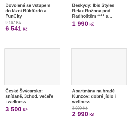
Dovolená se vstupem
Beskydy: Ibis Styles
do lázní Bükfürdő a
Relax Rožnov pod
FunCity
Radhoštěm **** s…
1 990
9 167 Kč
Kč
6 541
Kč
České Švýcarsko:
Apartmány na hradě
snídaně, 3chod. večeře
Kunzov: dobré jídlo i
i wellness
wellness
3 500
3 690 Kč
Kč
2 990
Kč