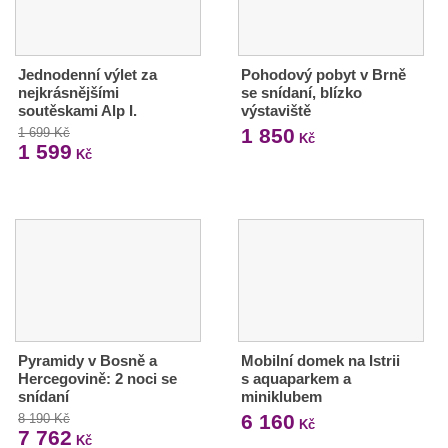
Jednodenní výlet za
Pohodový pobyt v Brně
nejkrásnějšími
se snídaní, blízko
soutěskami Alp I.
výstaviště
1 850
1 699 Kč
Kč
1 599
Kč
Pyramidy v Bosně a
Mobilní domek na Istrii
Hercegovině: 2 noci se
s aquaparkem a
snídaní
miniklubem
6 160
8 190 Kč
Kč
7 762
Kč