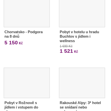
Chorvatsko - Podgora
Pobyt v hotelu u hradu
na 8 dnů
Buchlov s jídlem i
wellness
5 150
Kč
1 690 Kč
1 521
Kč
Pobyt v Rožnově s
Rakouské Alpy: 3* hotel
jídlem i vstupem do
se snídaní nebo