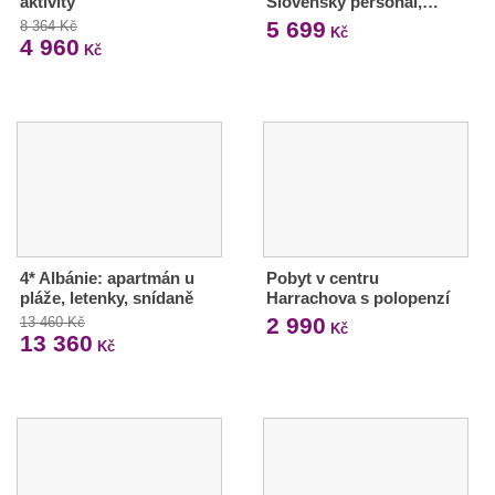
aktivity
Slovenský personál,…
5 699
8 364 Kč
Kč
4 960
Kč
4* Albánie: apartmán u
Pobyt v centru
pláže, letenky, snídaně
Harrachova s polopenzí
2 990
13 460 Kč
Kč
13 360
Kč