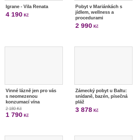
Igrane - Vila Renata
Pobyt v Mariánkách s
jídlem, wellness a
4 190
Kč
procedurami
2 990
Kč
Vinné lázně jen pro vás
Zámecký pobyt u Baltu:
s neomezenou
snídaně, bazén, písečná
konzumací vína
pláž
3 878
2 180 Kč
Kč
1 790
Kč