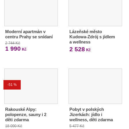
Moderní apartmán v
Lázeňské město
centru Prahy se snídaní
Kudowa-Zdrój s jídlem
a wellness
2 744 Kč
1 990
2 528
Kč
Kč
-51 %
Rakouské Alpy:
Pobyt v polských
polopenze, sauny i 2
Jizerkách: jídlo i
děti zdarma
wellness, děti zdarma
18 090 Kč
5 477 Kč