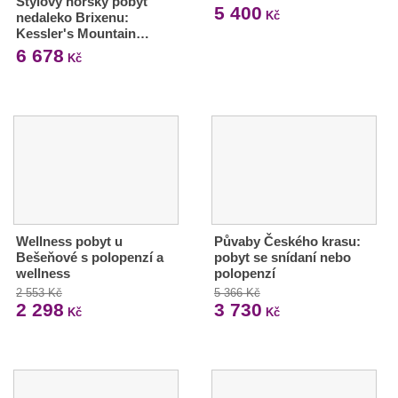
Stylový horský pobyt
5 400
Kč
nedaleko Brixenu:
Kessler's Mountain…
6 678
Kč
Wellness pobyt u
Půvaby Českého krasu:
Bešeňové s polopenzí a
pobyt se snídaní nebo
wellness
polopenzí
2 553 Kč
5 366 Kč
2 298
3 730
Kč
Kč