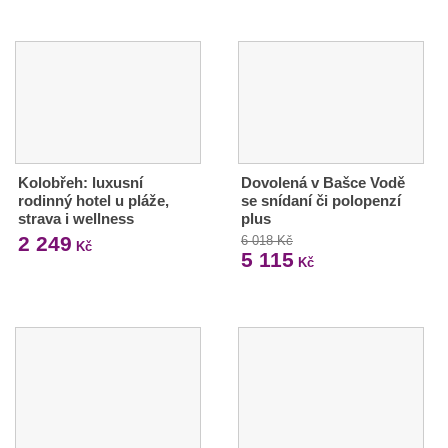
Kolobřeh: luxusní
Dovolená v Bašce Vodě
rodinný hotel u pláže,
se snídaní či polopenzí
strava i wellness
plus
2 249
6 018 Kč
Kč
5 115
Kč