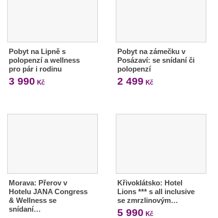
Pobyt na Lipně s
Pobyt na zámečku v
polopenzí a wellness
Posázaví: se snídaní či
pro pár i rodinu
polopenzí
3 990
2 499
Kč
Kč
Morava: Přerov v
Křivoklátsko: Hotel
Hotelu JANA Congress
Lions *** s all inclusive
& Wellness se
se zmrzlinovým…
snídaní…
5 990
Kč