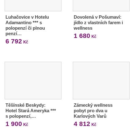
Luhačovice v Hotelu
Dovolená v Pošumaví:
Adamantino *** s
jídlo z vlastních farem i
polopenzí či plnou
wellness
penzí…
1 680
Kč
6 792
Kč
Těšínské Beskydy:
Zámecký wellness
Hotel Stará Ameryka ***
pobyt pro dva u
s polopenzí,…
Karlových Varů
1 900
4 812
Kč
Kč