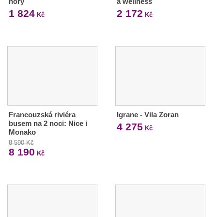
hory
a wellness
1 824
2 172
Kč
Kč
Francouzská riviéra
Igrane - Vila Zoran
busem na 2 noci: Nice i
4 275
Kč
Monako
8 590 Kč
8 190
Kč