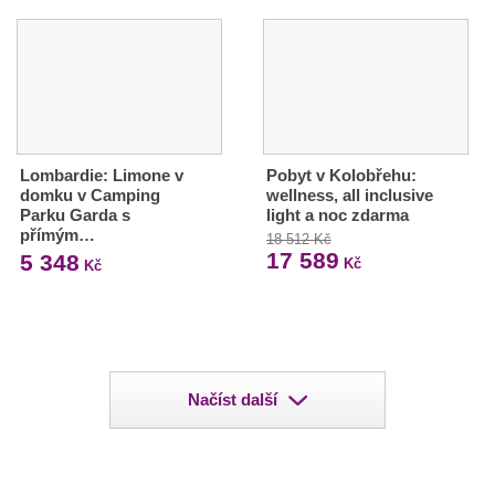
Lombardie: Limone v
Pobyt v Kolobřehu:
domku v Camping
wellness, all inclusive
Parku Garda s
light a noc zdarma
přímým…
18 512 Kč
17 589
5 348
Kč
Kč
Načíst další