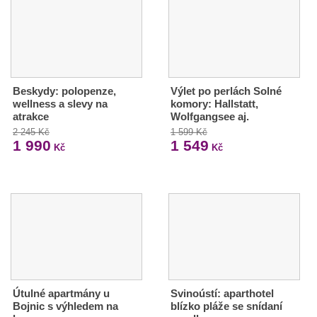
Beskydy: polopenze,
Výlet po perlách Solné
wellness a slevy na
komory: Hallstatt,
atrakce
Wolfgangsee aj.
2 245 Kč
1 599 Kč
1 990
1 549
Kč
Kč
Útulné apartmány u
Svinoústí: aparthotel
Bojnic s výhledem na
blízko pláže se snídaní