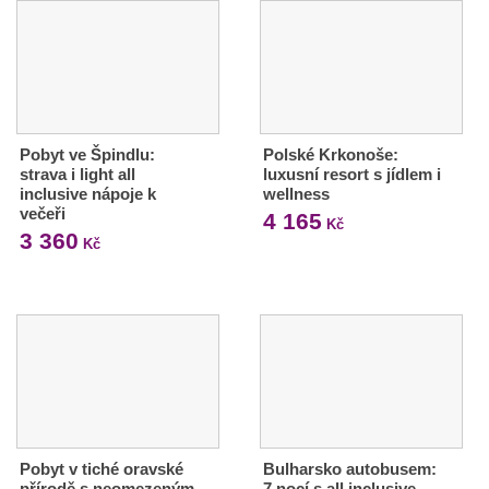
Pobyt ve Špindlu:
Polské Krkonoše:
strava i light all
luxusní resort s jídlem i
inclusive nápoje k
wellness
večeři
4 165
Kč
3 360
Kč
Pobyt v tiché oravské
Bulharsko autobusem:
přírodě s neomezeným
7 nocí s all inclusive