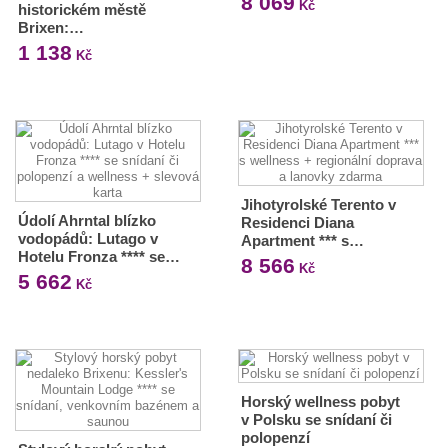
8 069
Kč
historickém městě
Brixen:…
1 138
Kč
Jihotyrolské Terento v
Údolí Ahrntal blízko
Residenci Diana
vodopádů: Lutago v
Apartment *** s…
Hotelu Fronza **** se…
8 566
Kč
5 662
Kč
Horský wellness pobyt
v Polsku se snídaní či
polopenzí