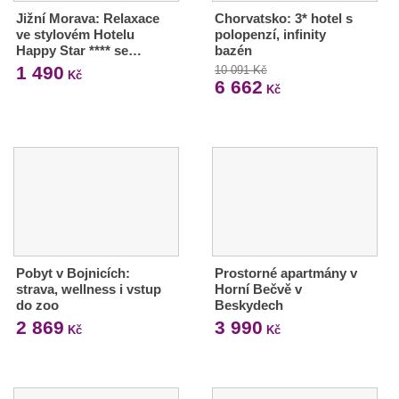
Jižní Morava: Relaxace
Chorvatsko: 3* hotel s
ve stylovém Hotelu
polopenzí, infinity
Happy Star **** se…
bazén
1 490
10 091 Kč
Kč
6 662
Kč
Pobyt v Bojnicích:
Prostorné apartmány v
strava, wellness i vstup
Horní Bečvě v
do zoo
Beskydech
2 869
3 990
Kč
Kč