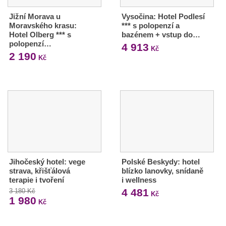
Jižní Morava u
Vysočina: Hotel Podlesí
Moravského krasu:
*** s polopenzí a
Hotel Olberg *** s
bazénem + vstup do…
polopenzí…
4 913
Kč
2 190
Kč
Jihočeský hotel: vege
Polské Beskydy: hotel
strava, křišťálová
blízko lanovky, snídaně
terapie i tvoření
i wellness
4 481
3 180 Kč
Kč
1 980
Kč