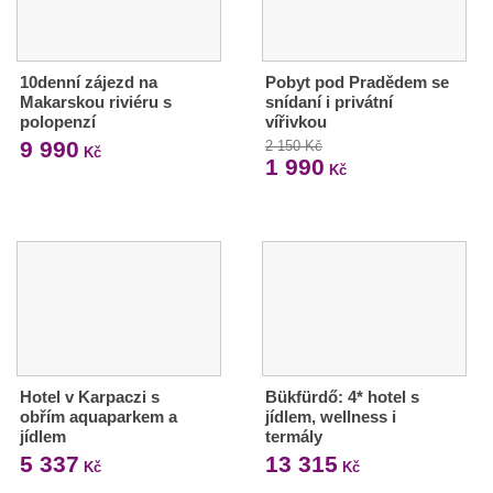
10denní zájezd na
Pobyt pod Pradědem se
Makarskou riviéru s
snídaní i privátní
polopenzí
vířivkou
9 990
2 150 Kč
Kč
1 990
Kč
Hotel v Karpaczi s
Bükfürdő: 4* hotel s
obřím aquaparkem a
jídlem, wellness i
jídlem
termály
5 337
13 315
Kč
Kč