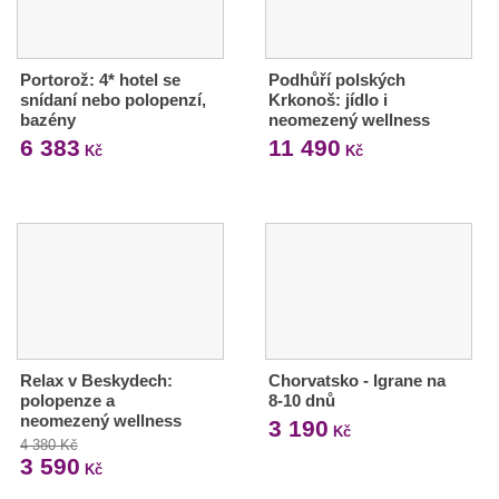
Portorož: 4* hotel se
Podhůří polských
snídaní nebo polopenzí,
Krkonoš: jídlo i
bazény
neomezený wellness
6 383
11 490
Kč
Kč
Relax v Beskydech:
Chorvatsko - Igrane na
polopenze a
8-10 dnů
neomezený wellness
3 190
Kč
4 380 Kč
3 590
Kč