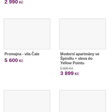
2 990
Kč
Promajna - vila Čale
Moderní apartmány ve
Špindlu + sleva do
5 600
Kč
Yellow Pointu
5 600 Kč
3 899
Kč