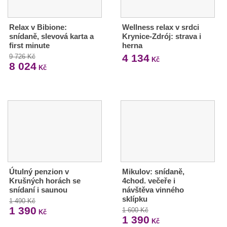
Relax v Bibione:
Wellness relax v srdci
snídaně, slevová karta a
Krynice-Zdrój: strava i
first minute
herna
4 134
9 726 Kč
Kč
8 024
Kč
Útulný penzion v
Mikulov: snídaně,
Krušných horách se
4chod. večeře i
snídaní i saunou
návštěva vinného
sklípku
1 490 Kč
1 390
1 600 Kč
Kč
1 390
Kč