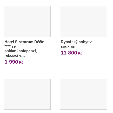
Hotel S-centrum Děčín
Rybářský pobyt v
**** se
soukromí
snídaní/polopenzí,
11 800
Kč
relaxací v…
1 990
Kč