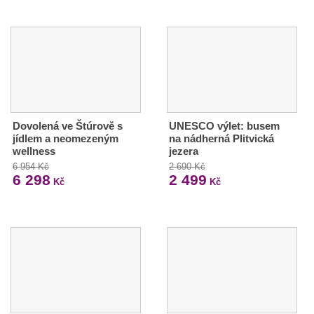
Dovolená ve Štúrově s
UNESCO výlet: busem
jídlem a neomezeným
na nádherná Plitvická
wellness
jezera
6 954 Kč
2 690 Kč
6 298
2 499
Kč
Kč