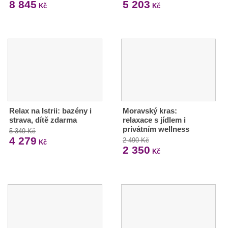
8 845
5 203
Kč
Kč
Relax na Istrii: bazény i
Moravský kras:
strava, dítě zdarma
relaxace s jídlem i
privátním wellness
5 349 Kč
4 279
2 490 Kč
Kč
2 350
Kč