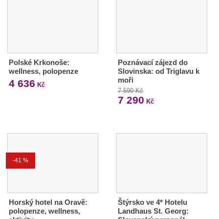
Polské Krkonoše:
Poznávací zájezd do
wellness, polopenze
Slovinska: od Triglavu k
moři
4 636
Kč
7 590 Kč
7 290
Kč
-41 %
Horský hotel na Oravě:
Štýrsko ve 4* Hotelu
polopenze, wellness,
Landhaus St. Georg: