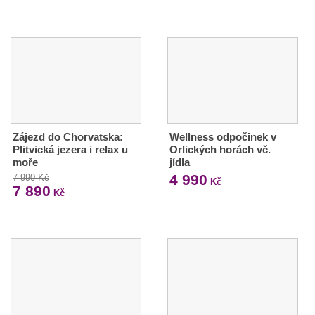
Zájezd do Chorvatska:
Wellness odpočinek v
Plitvická jezera i relax u
Orlických horách vč.
moře
jídla
4 990
7 990 Kč
Kč
7 890
Kč