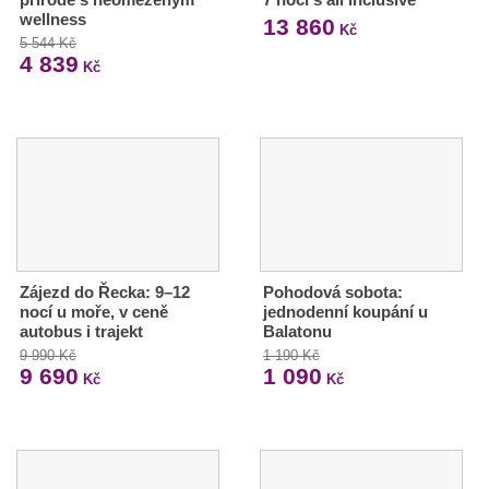
wellness
13 860
Kč
5 544 Kč
4 839
Kč
Zájezd do Řecka: 9–12
Pohodová sobota:
nocí u moře, v ceně
jednodenní koupání u
autobus i trajekt
Balatonu
9 990 Kč
1 190 Kč
9 690
1 090
Kč
Kč