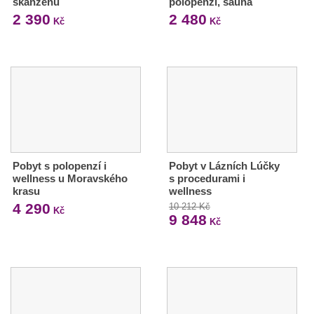
skanzenu
polopenzí, sauna
2 390
2 480
Kč
Kč
Pobyt s polopenzí i
Pobyt v Lázních Lúčky
wellness u Moravského
s procedurami i
krasu
wellness
4 290
10 212 Kč
Kč
9 848
Kč