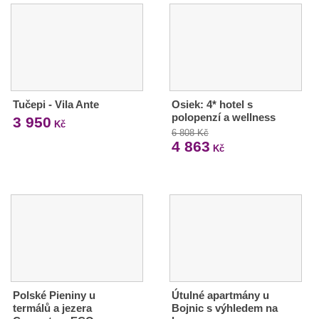
Tučepi - Vila Ante
Osiek: 4* hotel s
polopenzí a wellness
3 950
Kč
6 808 Kč
4 863
Kč
Polské Pieniny u
Útulné apartmány u
termálů a jezera
Bojnic s výhledem na