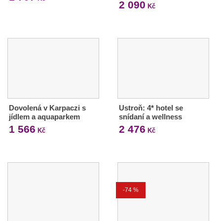
2 090
Kč
Dovolená v Karpaczi s
Ustroň: 4* hotel se
jídlem a aquaparkem
snídaní a wellness
1 566
2 476
Kč
Kč
-74 %