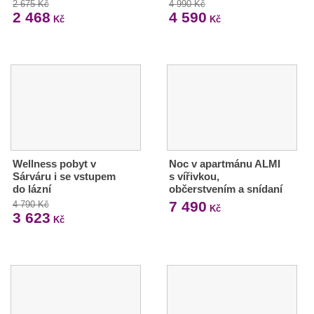
2 675 Kč
4 990 Kč
2 468
4 590
Kč
Kč
Wellness pobyt v
Noc v apartmánu ALMI
Sárváru i se vstupem
s vířivkou,
do lázní
občerstvením a snídaní
7 490
4 790 Kč
Kč
3 623
Kč