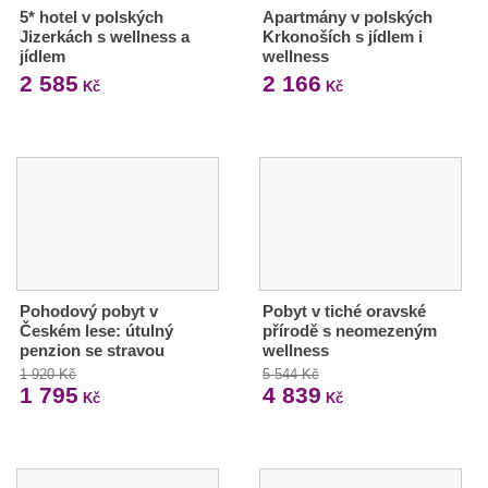
5* hotel v polských
Apartmány v polských
Jizerkách s wellness a
Krkonoších s jídlem i
jídlem
wellness
2 585
2 166
Kč
Kč
Pohodový pobyt v
Pobyt v tiché oravské
Českém lese: útulný
přírodě s neomezeným
penzion se stravou
wellness
1 920 Kč
5 544 Kč
1 795
4 839
Kč
Kč