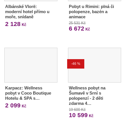
Albánské Vlorë:
Pobyt u Rimini: plná či
moderní hotel přímo u
polopenze, bazén a
moře, snídaně
animace
2 128
25 531 Kč
Kč
6 672
Kč
-46 %
Karpacz: Wellness
Wellness pobyt na
pobyt v Coco Boutique
Šumavě v Srní s
Hotelu & SPA s…
polopenzí - 2 děti
zdarma 4…
2 099
Kč
19 600 Kč
10 599
Kč