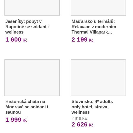
Jeseníky: pobyt v
Maďarsko u termálů:
Rapotíně se snídaní i
Relaxace v moderním
wellness
Thermal Villapark…
1 600
2 199
Kč
Kč
Historická chata na
Slovinsko: 4* adults
Modravě se snídaní i
only hotel, strava,
saunou
wellness
1 999
2 918 Kč
Kč
2 626
Kč