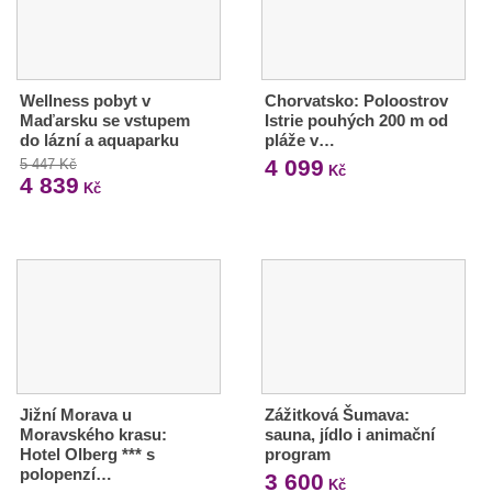
Wellness pobyt v
Chorvatsko: Poloostrov
Maďarsku se vstupem
Istrie pouhých 200 m od
do lázní a aquaparku
pláže v…
4 099
5 447 Kč
Kč
4 839
Kč
Jižní Morava u
Zážitková Šumava:
Moravského krasu:
sauna, jídlo i animační
Hotel Olberg *** s
program
polopenzí…
3 600
Kč