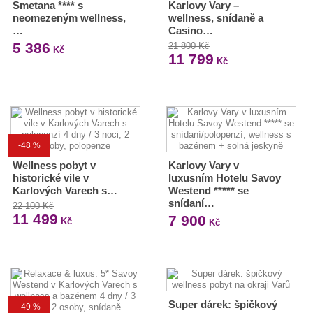
Smetana **** s
Karlovy Vary –
neomezeným wellness,
wellness, snídaně a
…
Casino…
5 386
21 800 Kč
Kč
11 799
Kč
-48 %
Wellness pobyt v
Karlovy Vary v
historické vile v
luxusním Hotelu Savoy
Karlových Varech s…
Westend ***** se
snídaní…
22 100 Kč
11 499
7 900
Kč
Kč
Super dárek: špičkový
-49 %