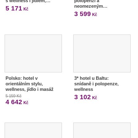
s wellness i jídlem,…
polopenzí a
neomezeným…
5 171
Kč
3 599
Kč
Polsko: hotel v
3* hotel u Baltu:
orientálním stylu,
snídaně i polopenze,
wellness, jídlo i masáž
wellness
3 102
5 159 Kč
Kč
4 642
Kč