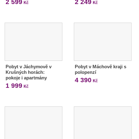
2 599
2 249
Kč
Kč
Pobyt v Jáchymově v
Pobyt v Máchově kraji s
Krušných horách:
polopenzí
pokoje i apartmány
4 390
Kč
1 999
Kč