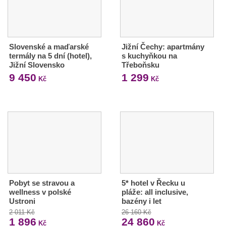
Slovenské a maďarské
Jižní Čechy: apartmány
termály na 5 dní (hotel),
s kuchyňkou na
Jižní Slovensko
Třeboňsku
9 450
1 299
Kč
Kč
Pobyt se stravou a
5* hotel v Řecku u
wellness v polské
pláže: all inclusive,
Ustroni
bazény i let
2 011 Kč
26 160 Kč
1 896
24 860
Kč
Kč