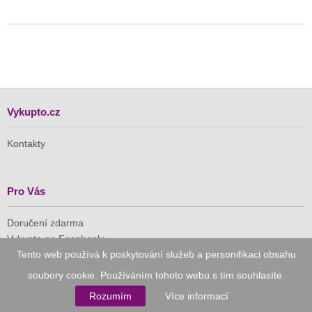
Vykupto.cz
Kontakty
Pro Vás
Doručení zdarma
Vykupto na Facebooku
Tento web používá k poskytování služeb a personifikaci obsahu
Důvěryhodný nákup
soubory cookie. Používáním tohoto webu s tím souhlasíte.
Rozumím
Více informací
Naše společnost je členem Asociace pro elektronickou