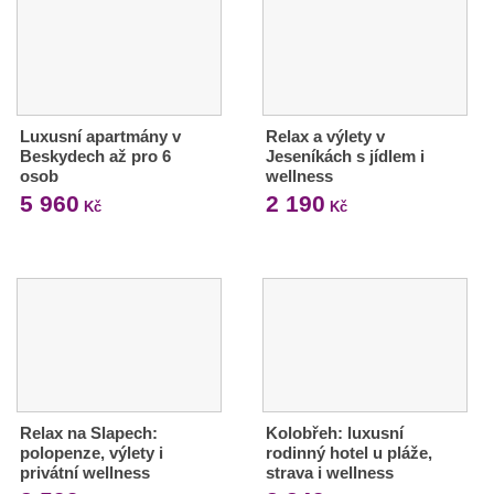
Luxusní apartmány v
Relax a výlety v
Beskydech až pro 6
Jeseníkách s jídlem i
osob
wellness
5 960
2 190
Kč
Kč
Relax na Slapech:
Kolobřeh: luxusní
polopenze, výlety i
rodinný hotel u pláže,
privátní wellness
strava i wellness