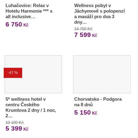
Luhačovice: Relax v
Wellness pobyt v
Hotelu Harmonie *** s
Jáchymově s polopenzí
all inclusive…
a masáží pro dva 3
dny…
6 750
Kč
14 700 Kč
7 599
Kč
-47 %
5* wellness hotel v
Chorvatsko - Podgora
centru Českého
na 8 dnů
Krumlova 2 dny / 1 noc,
5 150
Kč
2…
10 100 Kč
5 399
Kč