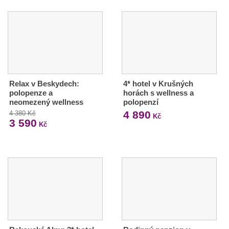
Relax v Beskydech:
4* hotel v Krušných
polopenze a
horách s wellness a
neomezený wellness
polopenzí
4 890
4 380 Kč
Kč
3 590
Kč