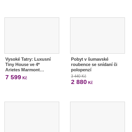
Vysoké Tatry: Luxusní
Pobyt v šumavské
Tiny House ve 4*
roubence se snídaní či
Arietes Marmont…
polopenzí
7 599
3 440 Kč
Kč
2 880
Kč