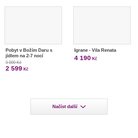
Pobyt v Božím Daru s
Igrane - Vila Renata
jídlem na 2-7 nocí
4 190
Kč
3 000 Kč
2 599
Kč
Načíst další