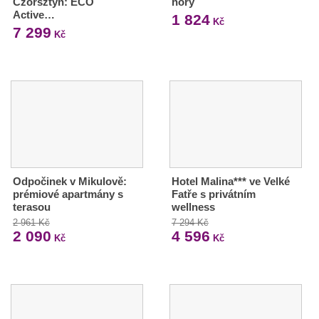
Czorsztyn: ECO
hory
Active…
1 824
Kč
7 299
Kč
Odpočinek v Mikulově:
Hotel Malina*** ve Velké
prémiové apartmány s
Fatře s privátním
terasou
wellness
2 961 Kč
7 294 Kč
2 090
4 596
Kč
Kč