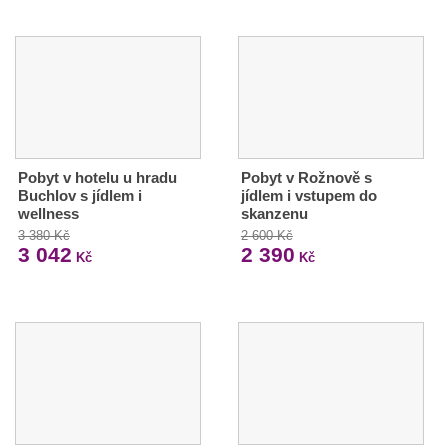
Pobyt v hotelu u hradu
Pobyt v Rožnově s
Buchlov s jídlem i
jídlem i vstupem do
wellness
skanzenu
3 380 Kč
2 600 Kč
3 042
2 390
Kč
Kč