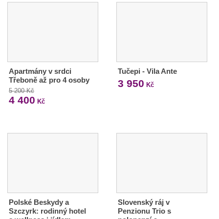
Apartmány v srdci
Tučepi - Vila Ante
Třeboně až pro 4 osoby
3 950
Kč
5 200 Kč
4 400
Kč
Polské Beskydy a
Slovenský ráj v
Szczyrk: rodinný hotel
Penzionu Trio s