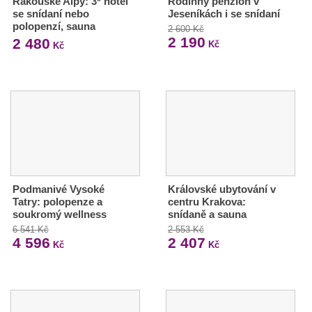
Rakouské Alpy: 3* hotel
Rodinný penzion v
se snídaní nebo
Jeseníkách i se snídaní
polopenzí, sauna
2 600 Kč
2 190
2 480
Kč
Kč
Podmanivé Vysoké
Královské ubytování v
Tatry: polopenze a
centru Krakova:
soukromý wellness
snídaně a sauna
6 541 Kč
2 553 Kč
4 596
2 407
Kč
Kč