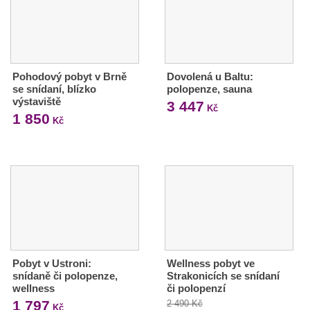
Pohodový pobyt v Brně
Dovolená u Baltu:
se snídaní, blízko
polopenze, sauna
výstaviště
3 447
Kč
1 850
Kč
Pobyt v Ustroni:
Wellness pobyt ve
snídaně či polopenze,
Strakonicích se snídaní
wellness
či polopenzí
1 797
2 490 Kč
Kč