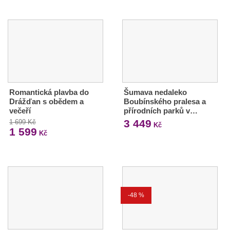
Romantická plavba do
Šumava nedaleko
Drážďan s obědem a
Boubínského pralesa a
večeří
přírodních parků v…
3 449
1 699 Kč
Kč
1 599
Kč
-48 %