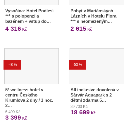
Vysočina: Hotel Podlesí
Pobyt v Mariánských
*** s polopenzí a
Lázních v Hotelu Flora
bazénem + vstup do…
*** s neomezeným…
4 316
2 615
Kč
Kč
-48 %
-53 %
5* wellness hotel v
All inclusive dovolená v
centru Českého
Sárvár Aquapark s 2
Krumlova 2 dny / 1 noc,
dětmi zdarma 5…
2…
39 700 Kč
18 699
6 490 Kč
Kč
3 399
Kč