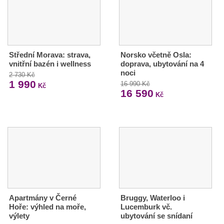
Střední Morava: strava,
Norsko včetně Osla:
vnitřní bazén i wellness
doprava, ubytování na 4
noci
2 730 Kč
1 990
16 990 Kč
Kč
16 590
Kč
Apartmány v Černé
Bruggy, Waterloo i
Hoře: výhled na moře,
Lucemburk vč.
výlety
ubytování se snídaní