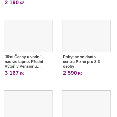
2 190
Kč
Jižní Čechy u vodní
Pobyt se snídaní v
nádrže Lipno: Přední
centru Plzně pro 2-3
Výtoň v Pensionu…
osoby
3 167
2 590
Kč
Kč