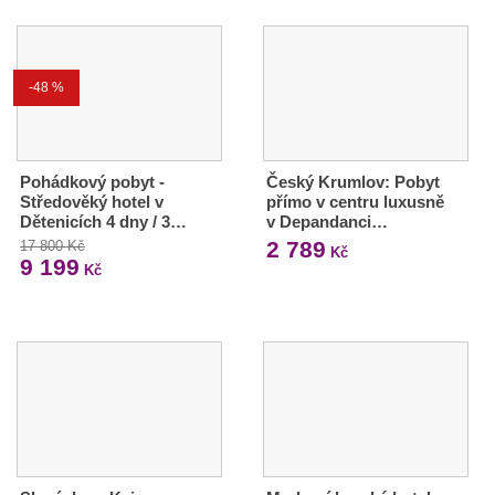
-48 %
Pohádkový pobyt -
Český Krumlov: Pobyt
Středověký hotel v
přímo v centru luxusně
Dětenicích 4 dny / 3…
v Depandanci…
2 789
17 800 Kč
Kč
9 199
Kč