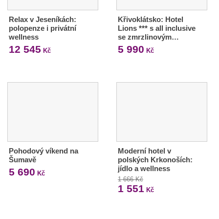
Relax v Jeseníkách:
Křivoklátsko: Hotel
polopenze i privátní
Lions *** s all inclusive
wellness
se zmrzlinovým…
12 545
5 990
Kč
Kč
Pohodový víkend na
Moderní hotel v
Šumavě
polských Krkonoších:
jídlo a wellness
5 690
Kč
1 666 Kč
1 551
Kč