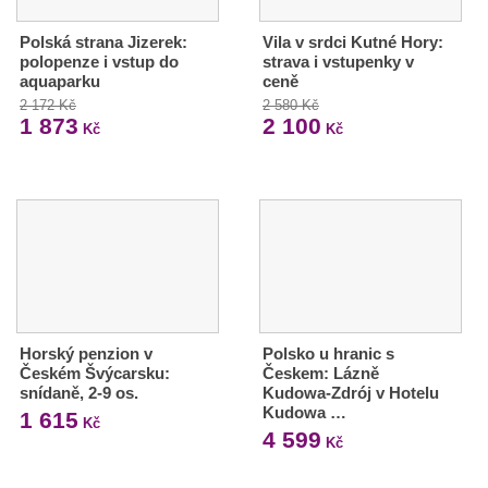
Polská strana Jizerek:
Vila v srdci Kutné Hory:
polopenze i vstup do
strava i vstupenky v
aquaparku
ceně
2 172 Kč
2 580 Kč
1 873
2 100
Kč
Kč
Horský penzion v
Polsko u hranic s
Českém Švýcarsku:
Českem: Lázně
snídaně, 2-9 os.
Kudowa-Zdrój v Hotelu
Kudowa …
1 615
Kč
4 599
Kč