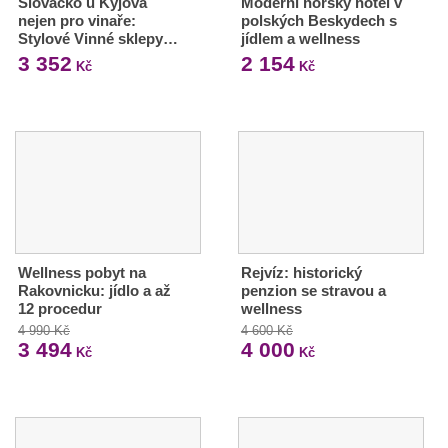
Slovácko u Kyjova
Moderní horský hotel v
nejen pro vinaře:
polských Beskydech s
Stylové Vinné sklepy…
jídlem a wellness
3 352
2 154
Kč
Kč
Wellness pobyt na
Rejvíz: historický
Rakovnicku: jídlo a až
penzion se stravou a
12 procedur
wellness
4 990 Kč
4 600 Kč
3 494
4 000
Kč
Kč