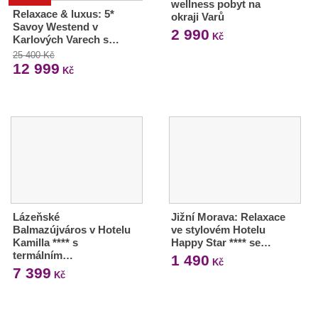
wellness pobyt na
Relaxace & luxus: 5*
okraji Varů
Savoy Westend v
2 990
Kč
Karlových Varech s…
25 400 Kč
12 999
Kč
Lázeňské
Jižní Morava: Relaxace
Balmazújváros v Hotelu
ve stylovém Hotelu
Kamilla **** s
Happy Star **** se…
termálním…
1 490
Kč
7 399
Kč