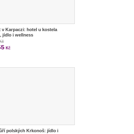
 v Karpaczi: hotel u kostela
 jídlo i wellness
 Kč
55
Kč
ří polských Krkonoš: jídlo i