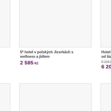
5* hotel v polských Jizerkách s
Hotel
wellness a jídlem
od lá
2 585
8 218
Kč
6 2