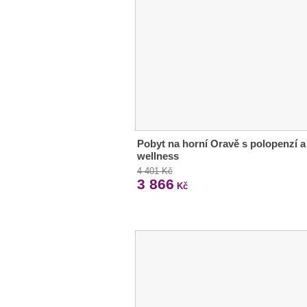
Pobyt na horní Oravě s polopenzí a
wellness
4 401 Kč
3 866
Kč