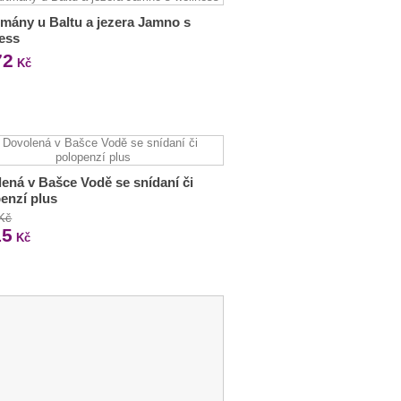
mány u Baltu a jezera Jamno s
ess
72
Kč
ená v Bašce Vodě se snídaní či
enzí plus
 Kč
15
Kč