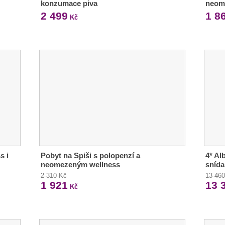
konzumace piva
neom
2 499
1 8
Kč
s i
Pobyt na Spiši s polopenzí a
4* Al
neomezeným wellness
sníd
2 310 Kč
13 46
1 921
13 
Kč