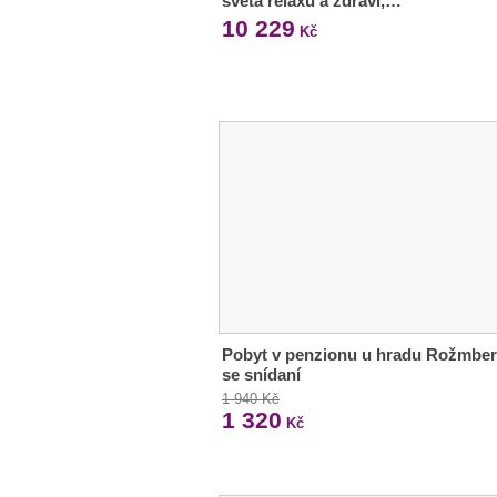
světa relaxu a zdraví,…
10 229
Kč
Pobyt v penzionu u hradu Rožmbe
se snídaní
1 940 Kč
1 320
Kč