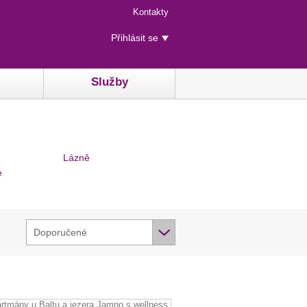
Menu
Kontakty
rychlého
Uživatelské
přístupu
Přihlásit se
menu
Služby
Lázně
e
Doporučené