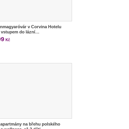
nmagyaróvár v Corvina Hotelu
e vstupem do lázní…
99
Kč
 apartmány na břehu polského