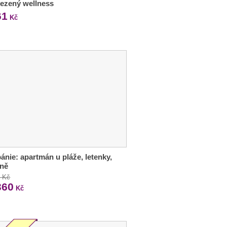
ezený wellness
61
Kč
bánie: apartmán u pláže, letenky,
aně
0 Kč
360
Kč