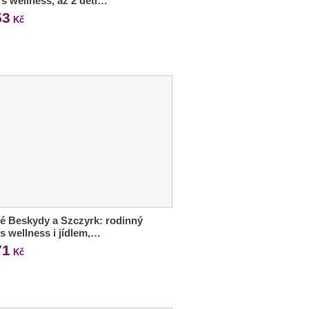
 s wellness, až 2 děti…
53
Kč
é Beskydy a Szczyrk: rodinný
 s wellness i jídlem,…
71
Kč