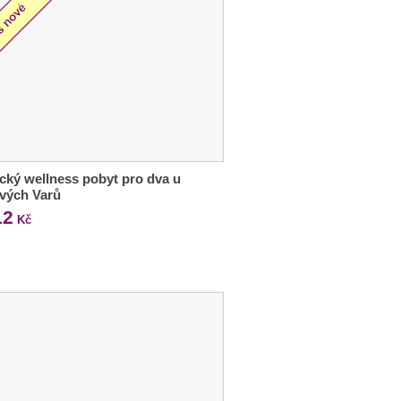
ký wellness pobyt pro dva u
vých Varů
12
Kč