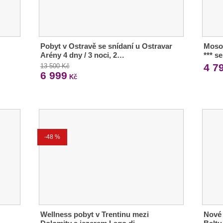
Pobyt v Ostravě se snídaní u Ostravar
Moso
Arény 4 dny / 3 noci, 2…
*** s
4 7
13 500 Kč
6 999
Kč
-48 %
Wellness pobyt v Trentinu mezi
Nové