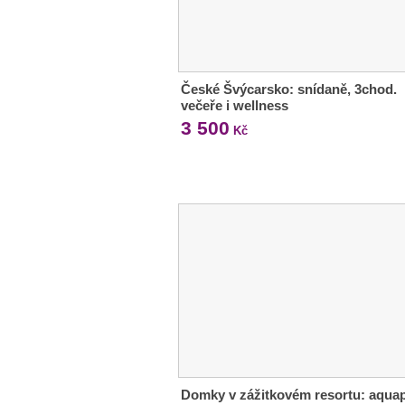
České Švýcarsko: snídaně, 3chod.
večeře i wellness
3 500
Kč
Domky v zážitkovém resortu: aqua