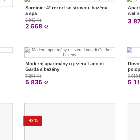
Sardinie: 4* rezort se stravou, bazény
Apart
a spa
welln
3 8
3 842 Kč
2 568
Kč
Moderní apartmány u jezera Lago di
Dovol
Garda s bazény
polop
7 294 Kč
6 018
5 836
5 1
Kč
-48 %