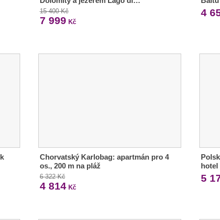
Dolomity a jezerem Lago di…
Baltu
4 6
15 400 Kč
7 999
Kč
rk
Chorvatský Karlobag: apartmán pro 4
Polsk
os., 200 m na pláž
hotel
5 1
6 322 Kč
4 814
Kč