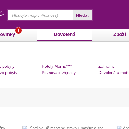
Vyhledávání
Hledat
5
ovinky
Dovolená
Zboží
s pobyty
Hotely Morris****
Zahraničí
vé pobyty
Poznávací zájezdy
Dovolená u moř