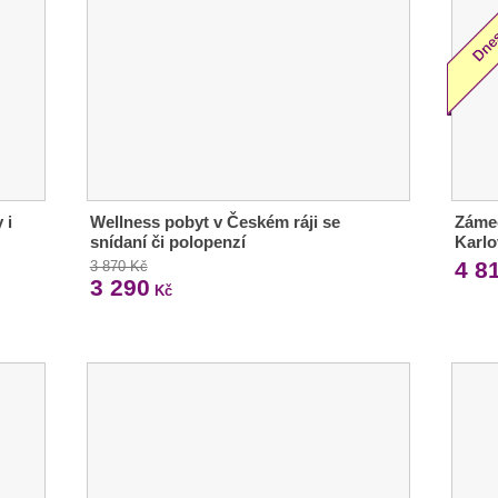
 i
Wellness pobyt v Českém ráji se
Zámec
snídaní či polopenzí
Karlo
4 8
3 870 Kč
3 290
Kč