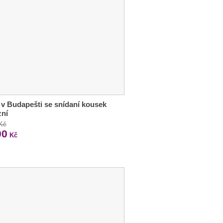
 v Budapešti se snídaní kousek
zní
 Kč
00
Kč