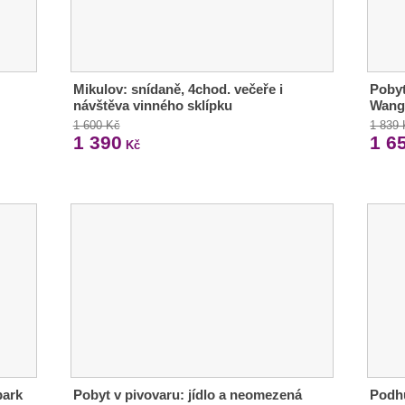
Mikulov: snídaně, 4chod. večeře i
Pobyt
návštěva vinného sklípku
Wang,
1 600 Kč
1 839
1 390
1 6
Kč
park
Pobyt v pivovaru: jídlo a neomezená
Podhů