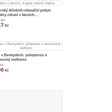
rský léčebně-relaxační pobyt:
 dny zdraví v lázních…
9 Kč
17
Kč
 v Beskydech: polopenze a
ezený wellness
 Kč
90
Kč