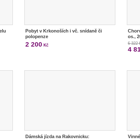
elu
Pobyt v Krkonoších i vč. snídaně či
Chorv
polopenze
os., 
2 200
6 322
Kč
4 8
Dámská jízda na Rakovnicku:
Vinné