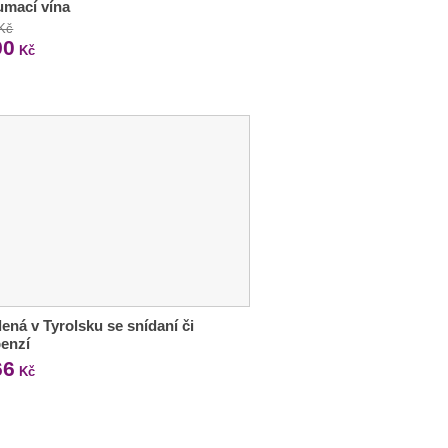
umací vína
 Kč
90
Kč
ená v Tyrolsku se snídaní či
enzí
66
Kč