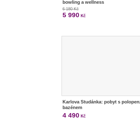
bowling a wellness
6 180 Kč
5 990
Kč
Karlova Studánka: pobyt s polopen
bazénem
4 490
Kč