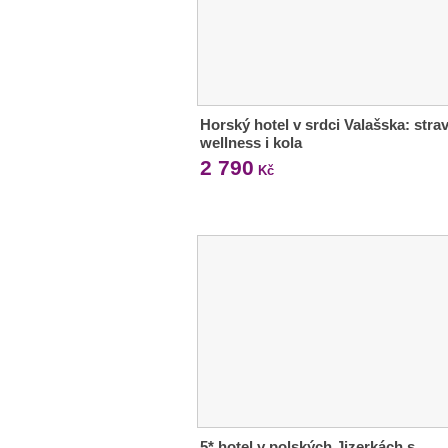
Horský hotel v srdci Valašska: strav
wellness i kola
2 790
Kč
5* hotel v polských Jizerkách s