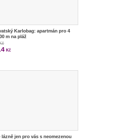
atský Karlobag: apartmán pro 4
200 m na pláž
 Kč
14
Kč
 lázně jen pro vás s neomezenou