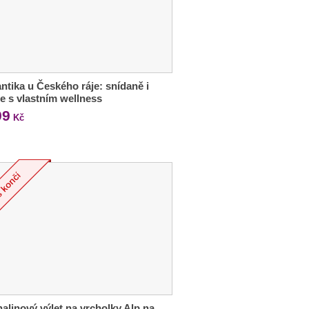
tika u Českého ráje: snídaně i
e s vlastním wellness
99
Kč
alinový výlet na vrcholky Alp na