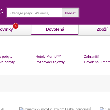
Vyhledávání
Hledat
5
ovinky
Dovolená
Zboží
s pobyty
Hotely Morris****
Zahraničí
vé pobyty
Poznávací zájezdy
Dovolená u moř