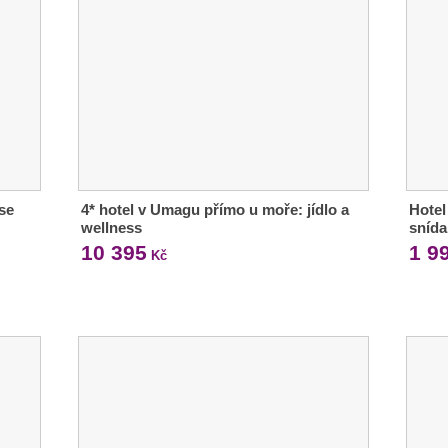
se
4* hotel v Umagu přímo u moře: jídlo a
Hotel
wellness
snída
10 395
1 9
Kč