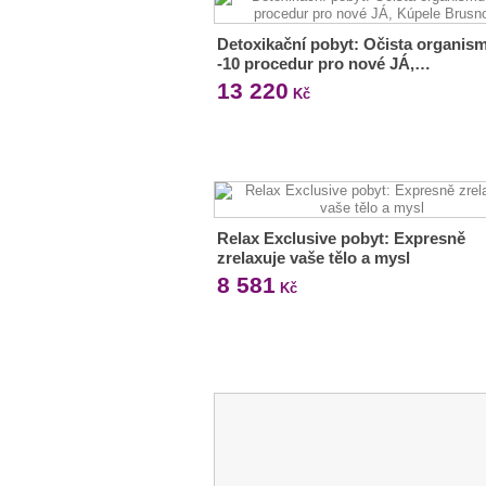
Detoxikační pobyt: Očista organis
-10 procedur pro nové JÁ,…
13 220
Kč
Relax Exclusive pobyt: Expresně
zrelaxuje vaše tělo a mysl
8 581
Kč