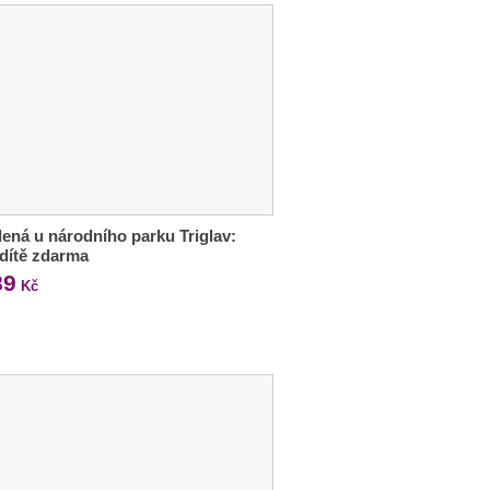
ená u národního parku Triglav:
, dítě zdarma
89
Kč