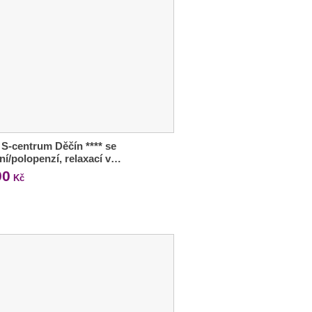
 S-centrum Děčín **** se
ní/polopenzí, relaxací v…
90
Kč