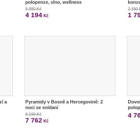
polopenze, víno, wellness
konz
5 990 Kč
2 180
4 194
1 7
Kč
zí a
Pyramidy v Bosně a Hercegovině: 2
Dovol
noci se snídaní
polop
4 7
8 190 Kč
7 762
Kč