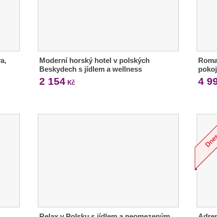
a,
Moderní horský hotel v polských
Roman
Beskydech s jídlem a wellness
pokoj
2 154
4 9
Kč
Relax v Polsku s jídlem a neomezeným
Adren