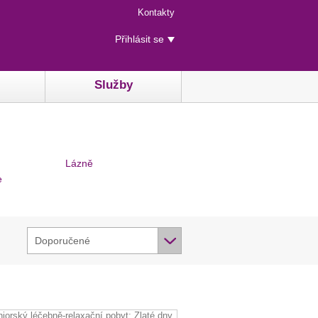
Menu
Kontakty
rychlého
Uživatelské
přístupu
Přihlásit se
menu
Služby
Lázně
e
Doporučené