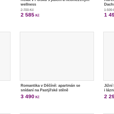
wellness
Dach
2 700 Kč
1 599
2 585
1 4
Kč
Romantika v Děčíně: apartmán se
Jižní
snídaní na Pastýřské stěně
i lázn
3 490
2 2
Kč