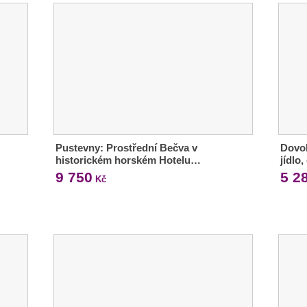
Pustevny: Prostřední Bečva v
Dovol
historickém horském Hotelu…
jídlo
9 750
5 2
Kč