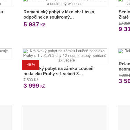
mu
Romantický pobyt v lázních: Láska,
Senio
odpočinek a soukromý…
Zlaté
5 937
10 35
Kč
9 3
Relax
-49 %
Královský pobyt na zámku Loučeň
neom
nedaleko Prahy s 1 večeří 3…
4 380
3 5
7 800 Kč
3 999
Kč