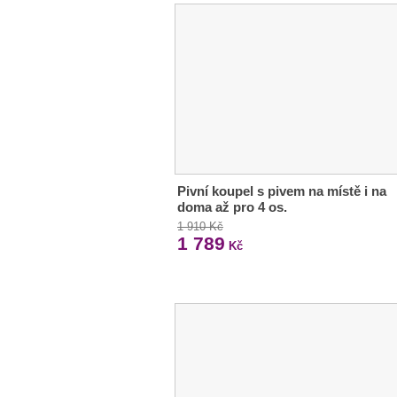
Pivní koupel s pivem na místě i na
doma až pro 4 os.
1 910 Kč
1 789
Kč