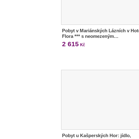
Pobyt v Mariánských Lázních v Hot
Flora *** s neomezeným…
2 615
Kč
Pobyt u Kašperských Hor: jídlo,