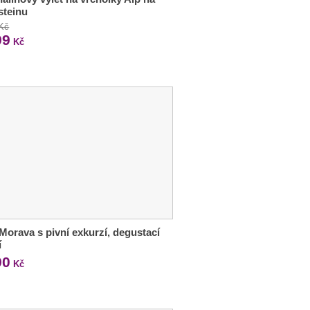
steinu
 Kč
99
Kč
 Morava s pivní exkurzí, degustací
í
90
Kč