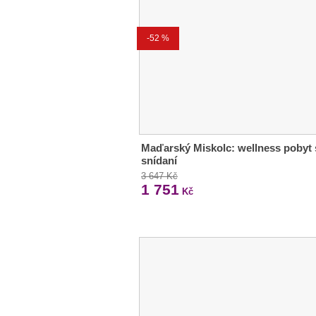
-52 %
Maďarský Miskolc: wellness pobyt 
snídaní
3 647 Kč
1 751
Kč