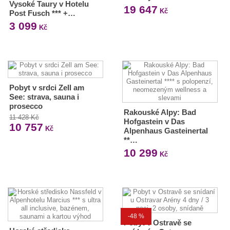
Vysoké Taury v Hotelu
19 647
Kč
Post Fusch *** +…
3 099
Kč
Pobyt v srdci Zell am
See: strava, sauna i
prosecco
Rakouské Alpy: Bad
11 428 Kč
Hofgastein v Das
10 757
Kč
Alpenhaus Gasteinertal
**…
10 299
Kč
-48 %
Pobyt v Ostravě se