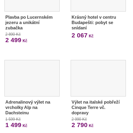
Plavba po Lucernském
Krásný hotel v centru
jezeru a unikátní
Budapešti: pobyt se
zubačka
snídaní
2 067
2 890 Kč
Kč
2 499
Kč
Adrenalinový výlet na
Výlet na italské pobřeží
vrcholky Alp na
Cinque Terre vč.
Dachsteinu
dopravy
1 599 Kč
2 990 Kč
1 499
2 790
Kč
Kč