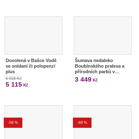
Dovolená v Bašce Vodě
Šumava nedaleko
se snídaní či polopenzí
Boubínského pralesa a
plus
přírodních parků v…
3 449
6 018 Kč
Kč
5 115
Kč
-56 %
-49 %