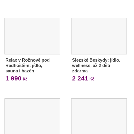
Relax v Rožnově pod
Slezské Beskydy: jídlo,
Radhoštěm: jídlo,
wellness, až 2 děti
sauna i bazén
zdarma
1 990
2 241
Kč
Kč