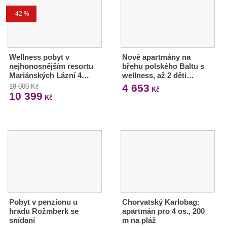
-42 %
Wellness pobyt v
Nové apartmány na
nejhonosnějším resortu
břehu polského Baltu s
Mariánských Lázní 4…
wellness, až 2 děti…
4 653
18 000 Kč
Kč
10 399
Kč
Pobyt v penzionu u
Chorvatský Karlobag:
hradu Rožmberk se
apartmán pro 4 os., 200
snídaní
m na pláž