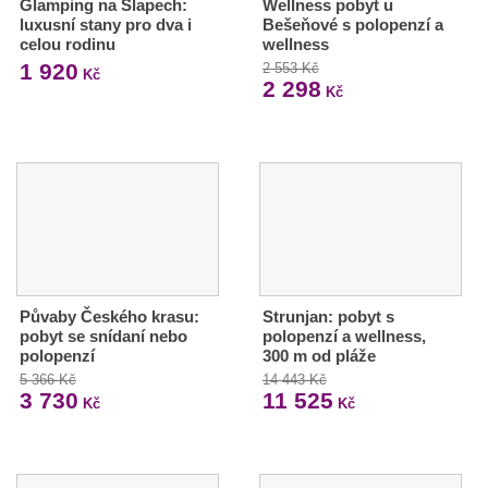
Glamping na Slapech:
Wellness pobyt u
luxusní stany pro dva i
Bešeňové s polopenzí a
celou rodinu
wellness
1 920
2 553 Kč
Kč
2 298
Kč
Půvaby Českého krasu:
Strunjan: pobyt s
pobyt se snídaní nebo
polopenzí a wellness,
polopenzí
300 m od pláže
5 366 Kč
14 443 Kč
3 730
11 525
Kč
Kč