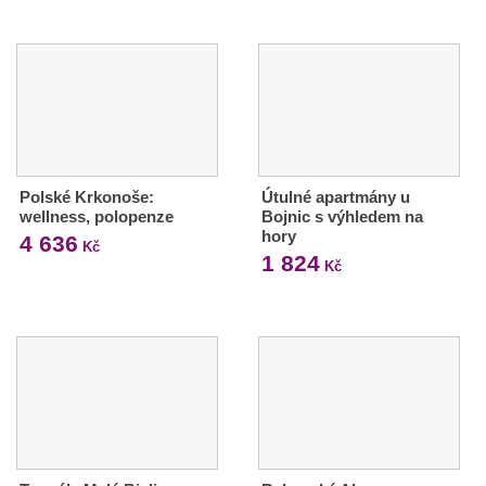
Polské Krkonoše:
Útulné apartmány u
wellness, polopenze
Bojnic s výhledem na
hory
4 636
Kč
1 824
Kč