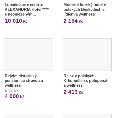
Luhačovice v centru:
Moderní horský hotel v
ALEXANDRIA Hotel ****
polských Beskydech s
s neomezeným…
jídlem a wellness
10 010
2 154
Kč
Kč
Rejvíz: historický
Relax v polských
penzion se stravou a
Krkonoších s polopenzí
wellness
a wellness
2 413
4 600 Kč
Kč
4 000
Kč