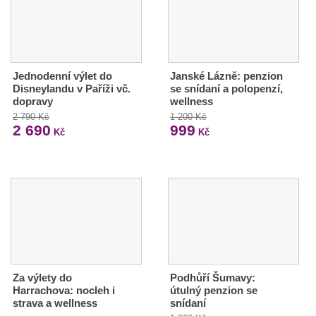
Jednodenní výlet do
Janské Lázně: penzion
Disneylandu v Paříži vč.
se snídaní a polopenzí,
dopravy
wellness
2 790 Kč
1 200 Kč
2 690
999
Kč
Kč
Za výlety do
Podhůří Šumavy:
Harrachova: nocleh i
útulný penzion se
strava a wellness
snídaní