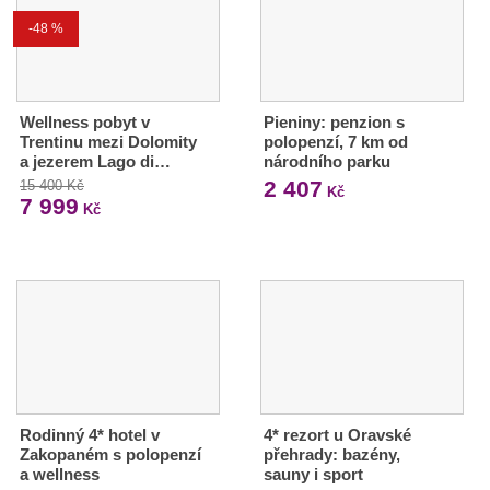
-48 %
Wellness pobyt v
Pieniny: penzion s
Trentinu mezi Dolomity
polopenzí, 7 km od
a jezerem Lago di…
národního parku
2 407
15 400 Kč
Kč
7 999
Kč
Rodinný 4* hotel v
4* rezort u Oravské
Zakopaném s polopenzí
přehrady: bazény,
a wellness
sauny i sport