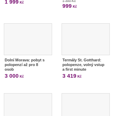
1 999
1 300 Kč
Kč
999
Kč
Dolní Morava: pobyt s
Termály St. Gotthard:
polopenzí až pro 8
polopenze, volný vstup
osob
a first minute
3 000
3 419
Kč
Kč