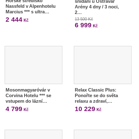
Horské středisko
snídaní u Ostravar
Nassfeld v Alpenhotelu
Arény 4 dny / 3 noci,
Marcius *** s ultra…
2…
2 444
13 500 Kč
Kč
6 999
Kč
Mosonmagyaróvár v
Relax Classic Plus:
Corvina Hotelu *** se
Ponořte se do světa
vstupem do lázní…
relaxu a zdraví,…
4 799
10 229
Kč
Kč