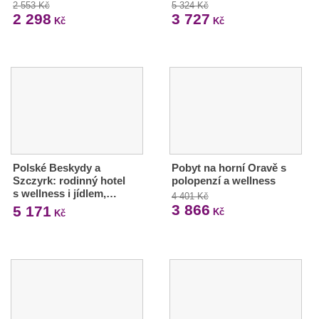
2 553 Kč
5 324 Kč
2 298
3 727
Kč
Kč
Polské Beskydy a
Pobyt na horní Oravě s
Szczyrk: rodinný hotel
polopenzí a wellness
s wellness i jídlem,…
4 401 Kč
3 866
5 171
Kč
Kč