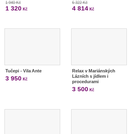
1 940 Kč
6 322 Kč
1 320
4 814
Kč
Kč
Tučepi - Vila Ante
Relax v Mariánských
Lázních s jídlem i
3 950
Kč
procedurami
3 500
Kč