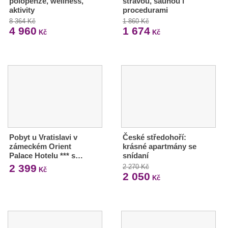
polopenze, wellness,
stravou, saunou i
aktivity
procedurami
8 364 Kč
1 860 Kč
4 960
1 674
Kč
Kč
Pobyt u Vratislavi v
České středohoří:
zámeckém Orient
krásné apartmány se
Palace Hotelu *** s…
snídaní
2 399
2 270 Kč
Kč
2 050
Kč