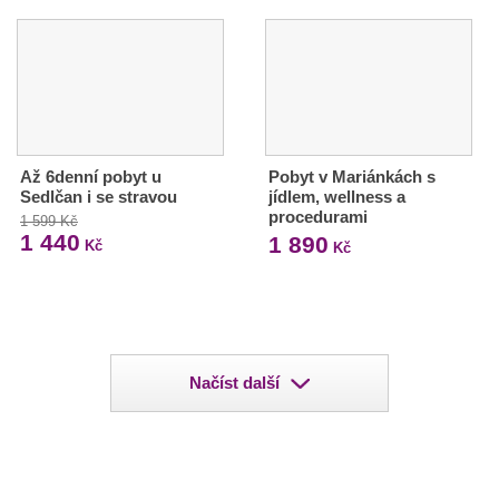
Až 6denní pobyt u
Pobyt v Mariánkách s
Sedlčan i se stravou
jídlem, wellness a
procedurami
1 599 Kč
1 440
1 890
Kč
Kč
Načíst další