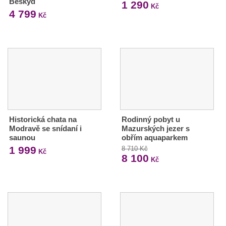
Beskyd
1 290
Kč
4 799
Kč
Historická chata na
Rodinný pobyt u
Modravě se snídaní i
Mazurských jezer s
saunou
obřím aquaparkem
1 999
8 710 Kč
Kč
8 100
Kč