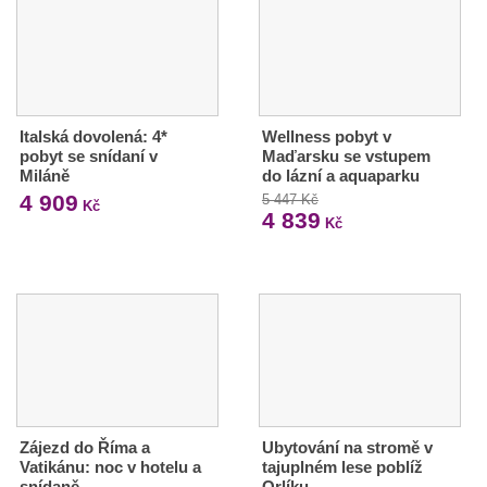
Italská dovolená: 4*
Wellness pobyt v
pobyt se snídaní v
Maďarsku se vstupem
Miláně
do lázní a aquaparku
4 909
5 447 Kč
Kč
4 839
Kč
Zájezd do Říma a
Ubytování na stromě v
Vatikánu: noc v hotelu a
tajuplném lese poblíž
snídaně
Orlíku