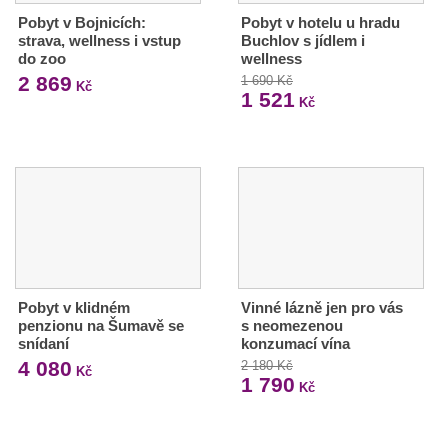
Pobyt v Bojnicích:
Pobyt v hotelu u hradu
strava, wellness i vstup
Buchlov s jídlem i
do zoo
wellness
2 869
1 690 Kč
Kč
1 521
Kč
Pobyt v klidném
Vinné lázně jen pro vás
penzionu na Šumavě se
s neomezenou
snídaní
konzumací vína
4 080
2 180 Kč
Kč
1 790
Kč