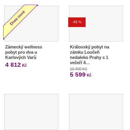
-46 %
Zámecký wellness
Královský pobyt na
pobyt pro dva u
zámku Loučeň
Karlových Varů
nedaleko Prahy s 1
večeří 4…
4 812
Kč
10 400 Kč
5 599
Kč