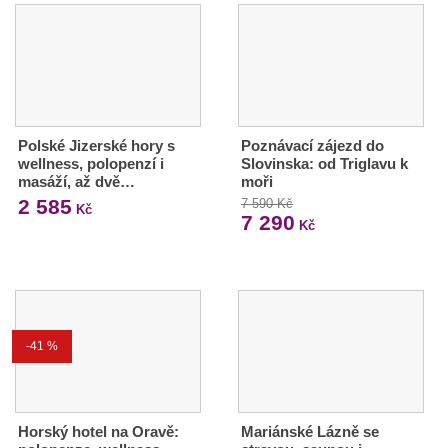
Polské Jizerské hory s
Poznávací zájezd do
wellness, polopenzí i
Slovinska: od Triglavu k
masáží, až dvě…
moři
2 585
7 590 Kč
Kč
7 290
Kč
-41 %
Horský hotel na Oravě:
Mariánské Lázně se