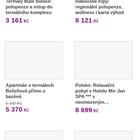
Termály Malé Bielice:
Rakouské Alpy:
polopenze a vstup do
regionální polopenze,
termálního komplexu
wellness i karta výhod
3 161
8 121
Kč
Kč
Apartmán v termálech
Polsko: Relaxační
Bešeňová přímo u
pobyt v Hotelu Mir-Jan
bazénů
SPA *** s
neomezeným…
6 100 Kč
5 370
8 699
Kč
Kč