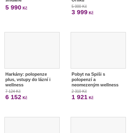
5 990
5 000 Kč
Kč
3 999
Kč
Harkány: polopenze
Pobyt na Spiši s
plus, vstupy do lázní i
polopenzí a
wellness
neomezeným wellness
7 124 Kč
2 310 Kč
6 152
1 921
Kč
Kč