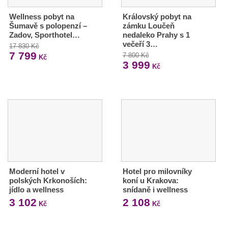
Wellness pobyt na
Královský pobyt na
Šumavě s polopenzí –
zámku Loučeň
Zadov, Sporthotel…
nedaleko Prahy s 1
večeří 3…
17 830 Kč
7 799
7 800 Kč
Kč
3 999
Kč
Moderní hotel v
Hotel pro milovníky
polských Krkonoších:
koní u Krakova:
jídlo a wellness
snídaně i wellness
3 102
2 108
Kč
Kč