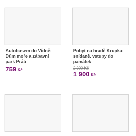
Autobusem do Vídně:
Pobyt na hradě Krupka:
Dům moře a zábavní
snídaně, vstupy do
park Prátr
památek
759
2 300 Kč
Kč
1 900
Kč