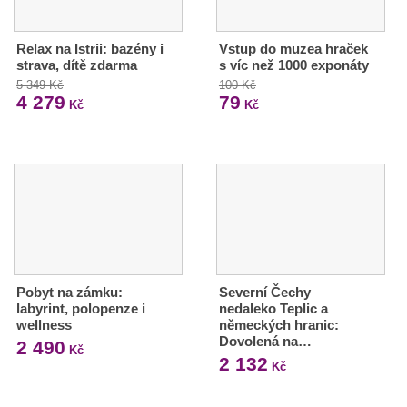
Relax na Istrii: bazény i
Vstup do muzea hraček
strava, dítě zdarma
s víc než 1000 exponáty
5 349 Kč
100 Kč
4 279
79
Kč
Kč
Pobyt na zámku:
Severní Čechy
labyrint, polopenze i
nedaleko Teplic a
wellness
německých hranic:
Dovolená na…
2 490
Kč
2 132
Kč