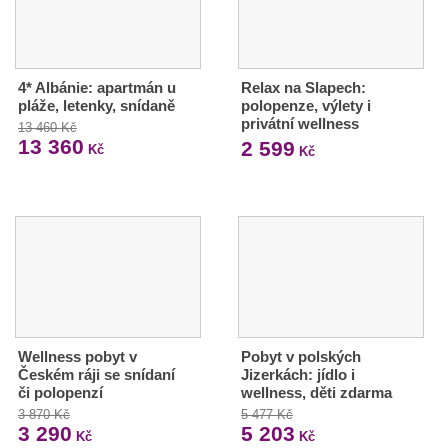
4* Albánie: apartmán u
Relax na Slapech:
pláže, letenky, snídaně
polopenze, výlety i
privátní wellness
13 460 Kč
13 360
2 599
Kč
Kč
Wellness pobyt v
Pobyt v polských
Českém ráji se snídaní
Jizerkách: jídlo i
či polopenzí
wellness, děti zdarma
3 870 Kč
5 477 Kč
3 290
5 203
Kč
Kč