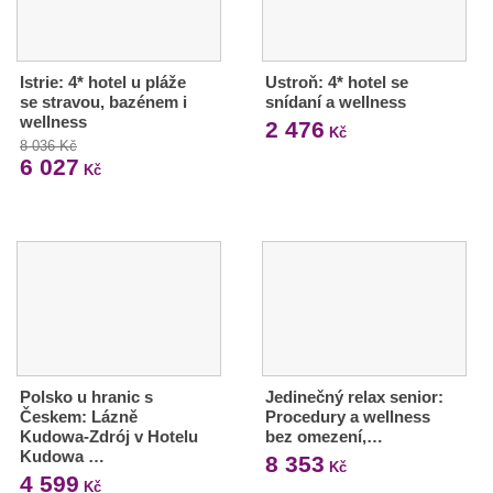
Istrie: 4* hotel u pláže
Ustroň: 4* hotel se
se stravou, bazénem i
snídaní a wellness
wellness
2 476
Kč
8 036 Kč
6 027
Kč
Polsko u hranic s
Jedinečný relax senior:
Českem: Lázně
Procedury a wellness
Kudowa-Zdrój v Hotelu
bez omezení,…
Kudowa …
8 353
Kč
4 599
Kč