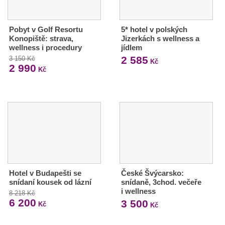
Pobyt v Golf Resortu
5* hotel v polských
Konopiště: strava,
Jizerkách s wellness a
wellness i procedury
jídlem
2 585
3 150 Kč
Kč
2 990
Kč
Hotel v Budapešti se
České Švýcarsko:
snídaní kousek od lázní
snídaně, 3chod. večeře
i wellness
8 218 Kč
6 200
3 500
Kč
Kč