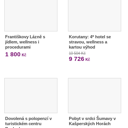
Františkovy Lázně s
Korutany: 4* hotel se
jídlem, wellness i
stravou, wellness a
procedurami
kartou výhod
1 800
10 504 Kč
Kč
9 726
Kč
Dovolená s polopenzí v
Pobyt v srdci Šumavy v
turistickém centru
Kašperských Horách