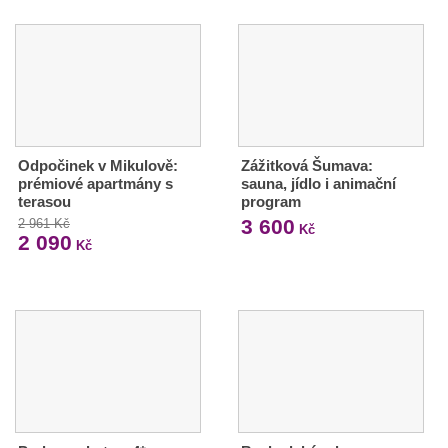
Odpočinek v Mikulově:
Zážitková Šumava:
prémiové apartmány s
sauna, jídlo i animační
terasou
program
3 600
2 961 Kč
Kč
2 090
Kč