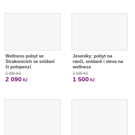
Wellness pobyt ve
Jeseníky: pobyt na
Strakonicích se snídaní
ranči, snídaně i sleva na
či polopenzí
wellness
2 490 Kč
2 190 Kč
2 090
1 500
Kč
Kč