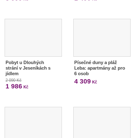
Pobyt u Dlouhých
Písečné duny a pláž
strání v Jeseníkách s
Leba: apartmány až pro
jídlem
6 osob
4 309
2 090 Kč
Kč
1 986
Kč