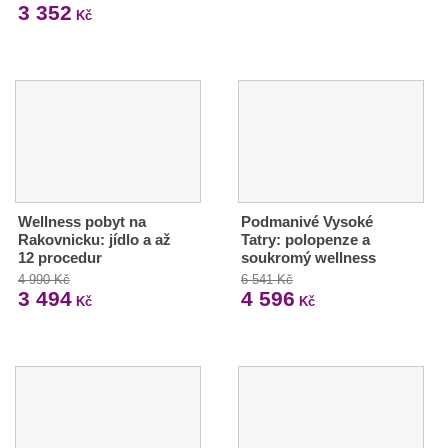
3 352
Kč
Wellness pobyt na
Podmanivé Vysoké
Rakovnicku: jídlo a až
Tatry: polopenze a
12 procedur
soukromý wellness
4 990 Kč
6 541 Kč
3 494
4 596
Kč
Kč