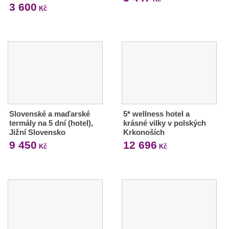
3 600
Kč
Slovenské a maďarské
5* wellness hotel a
termály na 5 dní (hotel),
krásné vilky v polských
Jižní Slovensko
Krkonoších
9 450
12 696
Kč
Kč