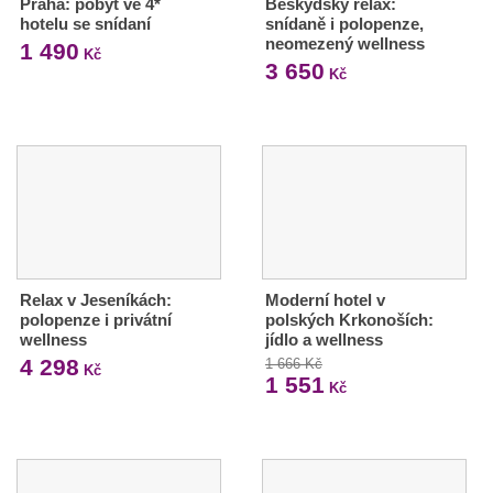
Praha: pobyt ve 4*
Beskydský relax:
hotelu se snídaní
snídaně i polopenze,
neomezený wellness
1 490
Kč
3 650
Kč
Relax v Jeseníkách:
Moderní hotel v
polopenze i privátní
polských Krkonoších:
wellness
jídlo a wellness
4 298
1 666 Kč
Kč
1 551
Kč