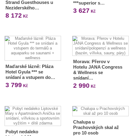
Strand Guesthouses u
***superior s…
Neziderského…
3 627
Kč
8 172
Kč
Morava: Přerov v
Maďarské lázně: Pláza
Hotelu JANA Congress
Hotel Gyula *** se
& Wellness se
snídaní a vstupem do…
snídaní…
3 799
2 990
Kč
Kč
Chalupa u
Prachovských skal až
Pobyt nedaleko
pro 10 osob