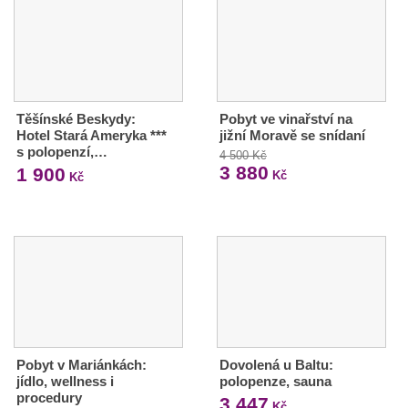
Těšínské Beskydy:
Pobyt ve vinařství na
Hotel Stará Ameryka ***
jižní Moravě se snídaní
s polopenzí,…
4 500 Kč
3 880
1 900
Kč
Kč
Pobyt v Mariánkách:
Dovolená u Baltu:
jídlo, wellness i
polopenze, sauna
procedury
3 447
Kč