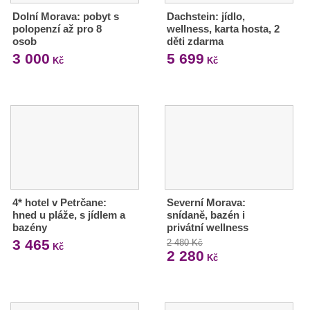
Dolní Morava: pobyt s
Dachstein: jídlo,
polopenzí až pro 8
wellness, karta hosta, 2
osob
děti zdarma
3 000
5 699
Kč
Kč
4* hotel v Petrčane:
Severní Morava:
hned u pláže, s jídlem a
snídaně, bazén i
bazény
privátní wellness
3 465
2 480 Kč
Kč
2 280
Kč