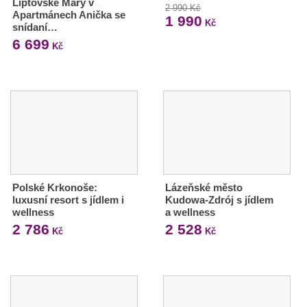
Liptovské Mary v
2 990 Kč
Apartmánech Anička se
1 990
Kč
snídaní…
6 699
Kč
Polské Krkonoše:
Lázeňské město
luxusní resort s jídlem i
Kudowa-Zdrój s jídlem
wellness
a wellness
2 786
2 528
Kč
Kč