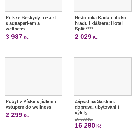
Polské Beskydy: resort
Historická Kadaň blízko
s aquaparkem a
hradu i kláštera: Hotel
wellness
Split ****…
3 987
2 029
Kč
Kč
Pobyt v Písku s jídlem i
Zájezd na Sardinii:
vstupem do wellness
doprava, ubytování i
výlety
2 299
Kč
16 590 Kč
16 290
Kč