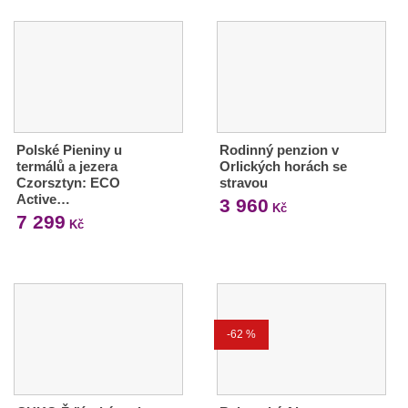
Polské Pieniny u
Rodinný penzion v
termálů a jezera
Orlických horách se
Czorsztyn: ECO
stravou
Active…
3 960
Kč
7 299
Kč
-62 %