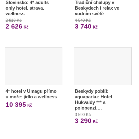
Slovinsko: 4* adults
Tradiční chalupy v
only hotel, strava,
Beskydech i relax ve
wellness
vodním světě
2 918 Kč
4 540 Kč
2 626
3 740
Kč
Kč
4* hotel v Umagu přímo
Beskydy poblíž
u moře: jídlo a wellness
aquaparku: Hotel
Hukvaldy *** s
10 395
Kč
polopenzí,…
3 590 Kč
3 290
Kč