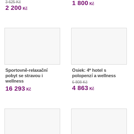
1 800
3 625 Kč
Kč
2 200
Kč
Sportovně-relaxační
Osiek: 4* hotel s
pobyt se stravou i
polopenzí a wellness
wellness
6 808 Kč
4 863
16 293
Kč
Kč