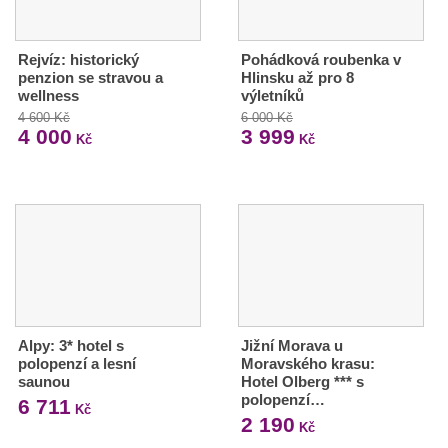
Rejvíz: historický
Pohádková roubenka v
penzion se stravou a
Hlinsku až pro 8
wellness
výletníků
4 600 Kč
6 000 Kč
4 000
3 999
Kč
Kč
Alpy: 3* hotel s
Jižní Morava u
polopenzí a lesní
Moravského krasu:
saunou
Hotel Olberg *** s
polopenzí…
6 711
Kč
2 190
Kč