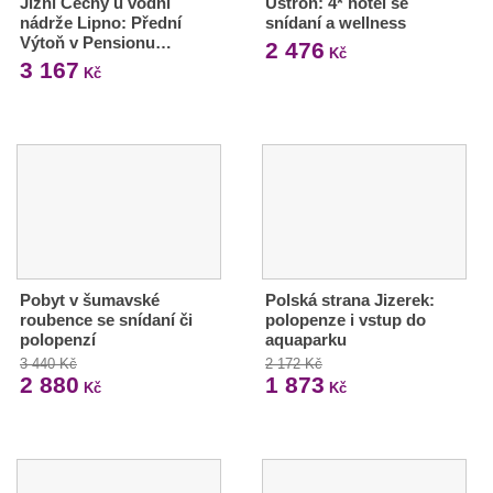
Jižní Čechy u vodní
Ustroň: 4* hotel se
nádrže Lipno: Přední
snídaní a wellness
Výtoň v Pensionu…
2 476
Kč
3 167
Kč
Pobyt v šumavské
Polská strana Jizerek:
roubence se snídaní či
polopenze i vstup do
polopenzí
aquaparku
3 440 Kč
2 172 Kč
2 880
1 873
Kč
Kč