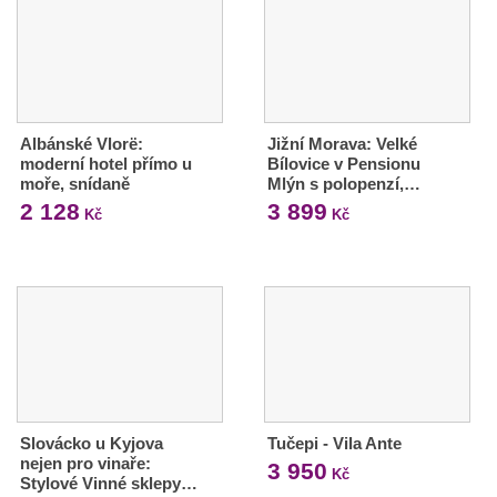
Albánské Vlorë:
Jižní Morava: Velké
moderní hotel přímo u
Bílovice v Pensionu
moře, snídaně
Mlýn s polopenzí,…
2 128
3 899
Kč
Kč
Slovácko u Kyjova
Tučepi - Vila Ante
nejen pro vinaře:
3 950
Kč
Stylové Vinné sklepy…