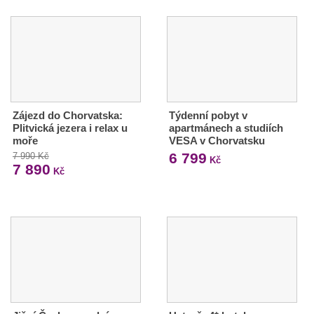
Zájezd do Chorvatska:
Týdenní pobyt v
Plitvická jezera i relax u
apartmánech a studiích
moře
VESA v Chorvatsku
6 799
7 990 Kč
Kč
7 890
Kč