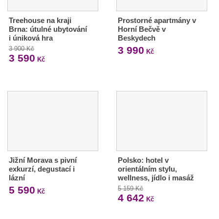
Treehouse na kraji
Prostorné apartmány v
Brna: útulné ubytování
Horní Bečvě v
i úniková hra
Beskydech
3 990
3 900 Kč
Kč
3 590
Kč
Jižní Morava s pivní
Polsko: hotel v
exkurzí, degustací i
orientálním stylu,
lázní
wellness, jídlo i masáž
5 590
5 159 Kč
Kč
4 642
Kč