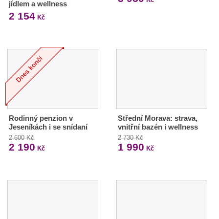
jídlem a wellness
2 154
Kč
Rodinný penzion v
Střední Morava: strava,
Jeseníkách i se snídaní
vnitřní bazén i wellness
2 600 Kč
2 730 Kč
2 190
1 990
Kč
Kč