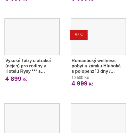
-52 %
Vysoké Tatry u atrakcí
Romantický wellness
(nejen) pro rodiny v
pobyt u zámku Hluboká
Hotelu Rysy *** s…
s polopenzí 3 dny /…
4 899
10 500 Kč
Kč
4 999
Kč