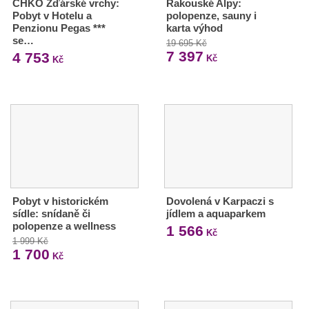
CHKO Žďárské vrchy:
Rakouské Alpy:
Pobyt v Hotelu a
polopenze, sauny i
Penzionu Pegas ***
karta výhod
se…
19 695 Kč
7 397
4 753
Kč
Kč
Pobyt v historickém
Dovolená v Karpaczi s
sídle: snídaně či
jídlem a aquaparkem
polopenze a wellness
1 566
Kč
1 999 Kč
1 700
Kč