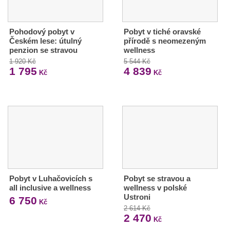
Pohodový pobyt v
Pobyt v tiché oravské
Českém lese: útulný
přírodě s neomezeným
penzion se stravou
wellness
1 920 Kč
5 544 Kč
1 795
4 839
Kč
Kč
Pobyt v Luhačovicích s
Pobyt se stravou a
all inclusive a wellness
wellness v polské
Ustroni
6 750
Kč
2 614 Kč
2 470
Kč