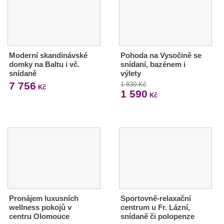
Moderní skandinávské
Pohoda na Vysočině se
domky na Baltu i vč.
snídaní, bazénem i
snídaně
výlety
7 756
1 830 Kč
Kč
1 590
Kč
Pronájem luxusních
Sportovně-relaxační
wellness pokojů v
centrum u Fr. Lázní,
centru Olomouce
snídaně či polopenze