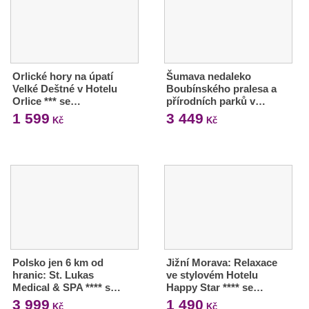
Orlické hory na úpatí
Šumava nedaleko
Velké Deštné v Hotelu
Boubínského pralesa a
Orlice *** se…
přírodních parků v…
1 599
3 449
Kč
Kč
Polsko jen 6 km od
Jižní Morava: Relaxace
hranic: St. Lukas
ve stylovém Hotelu
Medical & SPA **** s…
Happy Star **** se…
3 999
1 490
Kč
Kč