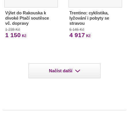
Výlet do Rakouska k
Trentino: cyklistika,
divoké Ptačí soutěsce
lyžování i pobyty se
vč. dopravy
stravou
1 238 Kč
6 146 Kč
1 150
4 917
Kč
Kč
Načíst další