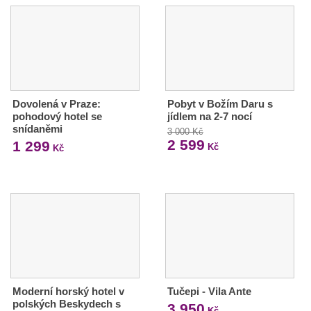
Dovolená v Praze:
Pobyt v Božím Daru s
pohodový hotel se
jídlem na 2-7 nocí
snídaněmi
3 000 Kč
2 599
1 299
Kč
Kč
Moderní horský hotel v
Tučepi - Vila Ante
polských Beskydech s
3 950
Kč