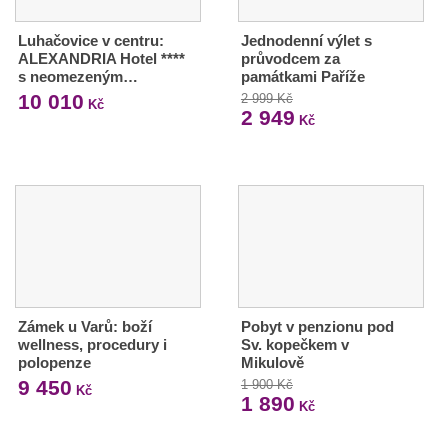
Luhačovice v centru:
Jednodenní výlet s
ALEXANDRIA Hotel ****
průvodcem za
s neomezeným…
památkami Paříže
10 010
2 999 Kč
Kč
2 949
Kč
Zámek u Varů: boží
Pobyt v penzionu pod
wellness, procedury i
Sv. kopečkem v
polopenze
Mikulově
9 450
1 900 Kč
Kč
1 890
Kč