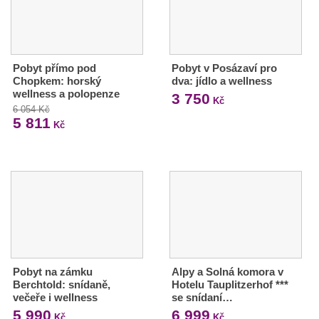
Pobyt přímo pod
Pobyt v Posázaví pro
Chopkem: horský
dva: jídlo a wellness
wellness a polopenze
3 750
Kč
6 054 Kč
5 811
Kč
Pobyt na zámku
Alpy a Solná komora v
Berchtold: snídaně,
Hotelu Tauplitzerhof ***
večeře i wellness
se snídaní…
5 990
6 999
Kč
Kč