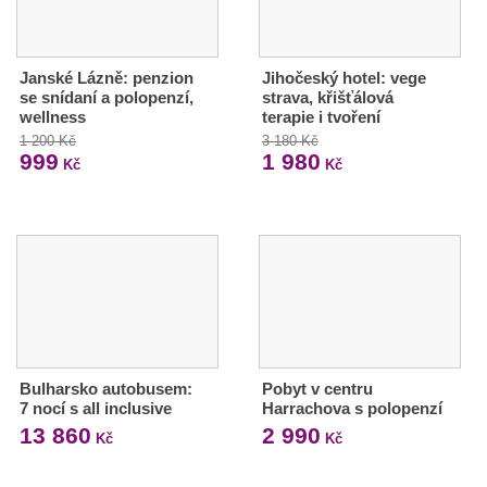
Janské Lázně: penzion
Jihočeský hotel: vege
se snídaní a polopenzí,
strava, křišťálová
wellness
terapie i tvoření
1 200 Kč
3 180 Kč
999
1 980
Kč
Kč
Bulharsko autobusem:
Pobyt v centru
7 nocí s all inclusive
Harrachova s polopenzí
13 860
2 990
Kč
Kč