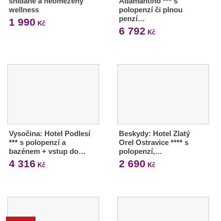
snídaně a neomezený
Adamantino *** s
wellness
polopenzí či plnou
penzí…
1 990
Kč
6 792
Kč
Vysočina: Hotel Podlesí
Beskydy: Hotel Zlatý
*** s polopenzí a
Orel Ostravice **** s
bazénem + vstup do…
polopenzí,…
4 316
2 690
Kč
Kč