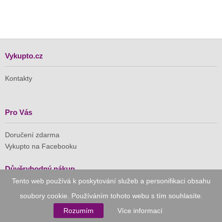
Vykupto.cz
Kontakty
Pro Vás
Doručení zdarma
Vykupto na Facebooku
Důvěryhodný nákup
Tento web používá k poskytování služeb a personifikaci obsahu
Naše společnost je členem Asociace pro elektronickou
soubory cookie. Používáním tohoto webu s tím souhlasíte.
komerci (APEK)
Rozumím
Více informací