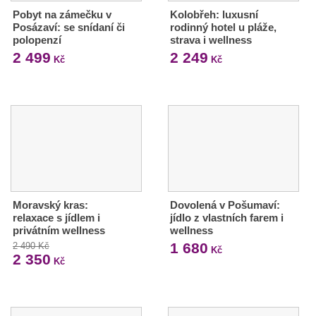
Pobyt na zámečku v
Kolobřeh: luxusní
Posázaví: se snídaní či
rodinný hotel u pláže,
polopenzí
strava i wellness
2 499
2 249
Kč
Kč
Moravský kras:
Dovolená v Pošumaví:
relaxace s jídlem i
jídlo z vlastních farem i
privátním wellness
wellness
1 680
2 490 Kč
Kč
2 350
Kč