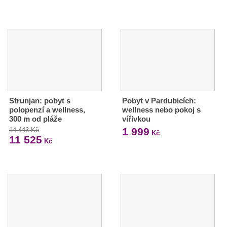
Strunjan: pobyt s
Pobyt v Pardubicích:
polopenzí a wellness,
wellness nebo pokoj s
300 m od pláže
vířivkou
1 999
14 443 Kč
Kč
11 525
Kč