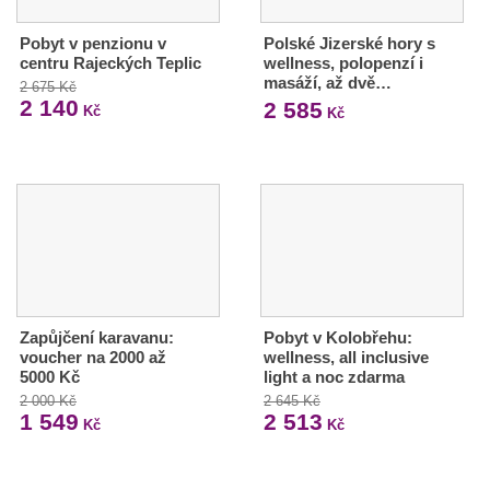
Pobyt v penzionu v
Polské Jizerské hory s
centru Rajeckých Teplic
wellness, polopenzí i
masáží, až dvě…
2 675 Kč
2 140
2 585
Kč
Kč
Zapůjčení karavanu:
Pobyt v Kolobřehu:
voucher na 2000 až
wellness, all inclusive
5000 Kč
light a noc zdarma
2 000 Kč
2 645 Kč
1 549
2 513
Kč
Kč