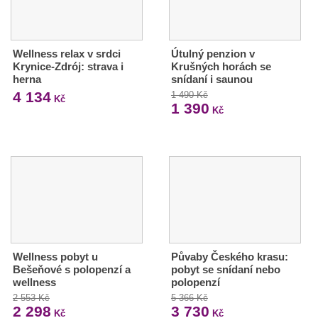
Wellness relax v srdci
Útulný penzion v
Krynice-Zdrój: strava i
Krušných horách se
herna
snídaní i saunou
4 134
1 490 Kč
Kč
1 390
Kč
Wellness pobyt u
Půvaby Českého krasu:
Bešeňové s polopenzí a
pobyt se snídaní nebo
wellness
polopenzí
2 553 Kč
5 366 Kč
2 298
3 730
Kč
Kč