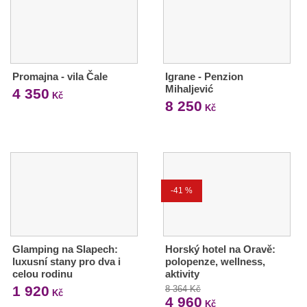
Promajna - vila Čale
Igrane - Penzion
Mihaljević
4 350
Kč
8 250
Kč
-41 %
Glamping na Slapech:
Horský hotel na Oravě:
luxusní stany pro dva i
polopenze, wellness,
celou rodinu
aktivity
1 920
8 364 Kč
Kč
4 960
Kč