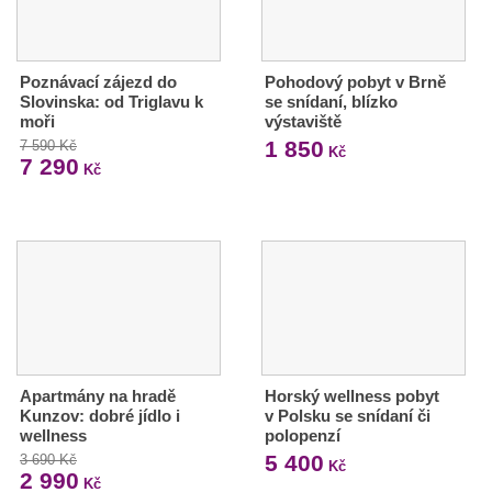
Poznávací zájezd do
Pohodový pobyt v Brně
Slovinska: od Triglavu k
se snídaní, blízko
moři
výstaviště
1 850
7 590 Kč
Kč
7 290
Kč
Apartmány na hradě
Horský wellness pobyt
Kunzov: dobré jídlo i
v Polsku se snídaní či
wellness
polopenzí
5 400
3 690 Kč
Kč
2 990
Kč