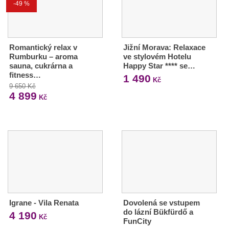
-49 %
Romantický relax v
Jižní Morava: Relaxace
Rumburku – aroma
ve stylovém Hotelu
sauna, cukrárna a
Happy Star **** se…
fitness…
1 490
Kč
9 650 Kč
4 899
Kč
Igrane - Vila Renata
Dovolená se vstupem
do lázní Bükfürdő a
4 190
Kč
FunCity