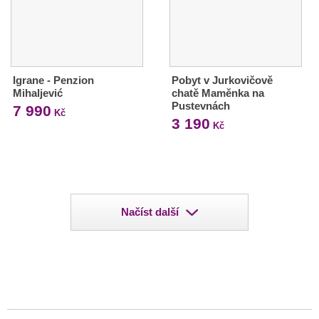
Igrane - Penzion
Pobyt v Jurkovičově
Mihaljević
chatě Maměnka na
Pustevnách
7 990
Kč
3 190
Kč
Načíst další