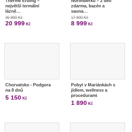
Therme Erding –
Norimberku – 2 děti
největší termální
zdarma, bazén a
lázně…
sauna…
36 800 Kč
17 800 Kč
20 999
8 999
Kč
Kč
Chorvatsko - Podgora
Pobyt v Mariánkách s
na 8 dnů
jídlem, wellness a
procedurami
5 150
Kč
1 890
Kč