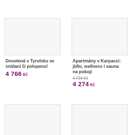
Dovolená v Tyrolsku se
Apartmány v Karpaczi:
snídaní či polopenzí
jídlo, wellness i sauna
na pokoji
4 766
Kč
4 734 Kč
4 274
Kč