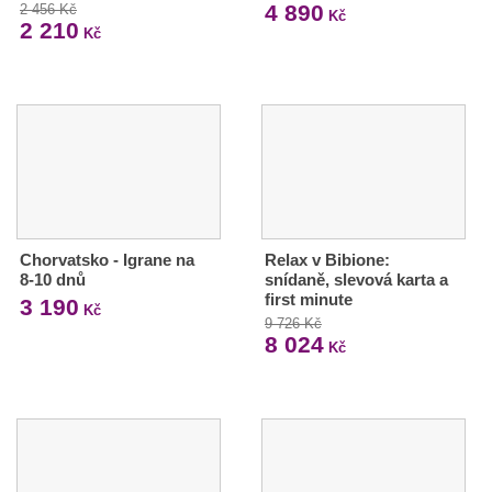
4 890
2 456 Kč
Kč
2 210
Kč
Chorvatsko - Igrane na
Relax v Bibione:
8-10 dnů
snídaně, slevová karta a
first minute
3 190
Kč
9 726 Kč
8 024
Kč