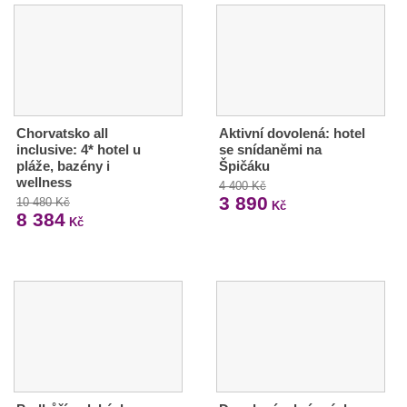
Chorvatsko all
Aktivní dovolená: hotel
inclusive: 4* hotel u
se snídaněmi na
pláže, bazény i
Špičáku
wellness
4 400 Kč
3 890
10 480 Kč
Kč
8 384
Kč