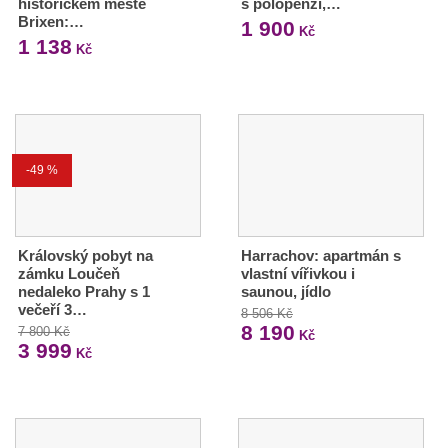
historickém městě
s polopenzí,…
Brixen:…
1 900
Kč
1 138
Kč
-49 %
Královský pobyt na
Harrachov: apartmán s
zámku Loučeň
vlastní vířivkou i
nedaleko Prahy s 1
saunou, jídlo
večeří 3…
8 506 Kč
8 190
7 800 Kč
Kč
3 999
Kč