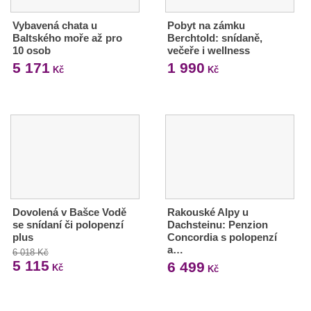
Vybavená chata u
Pobyt na zámku
Baltského moře až pro
Berchtold: snídaně,
10 osob
večeře i wellness
5 171
1 990
Kč
Kč
Dovolená v Bašce Vodě
Rakouské Alpy u
se snídaní či polopenzí
Dachsteinu: Penzion
plus
Concordia s polopenzí
a…
6 018 Kč
5 115
6 499
Kč
Kč