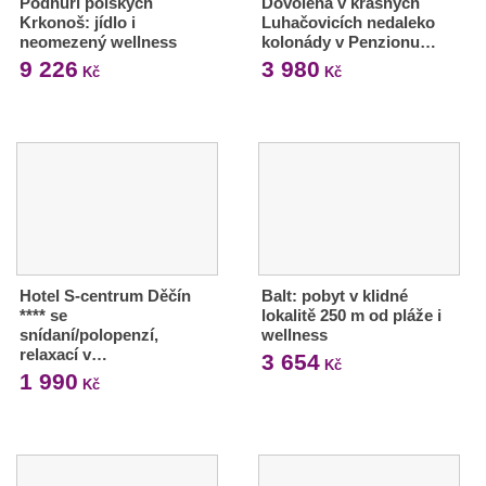
Podhůří polských
Dovolená v krásných
Krkonoš: jídlo i
Luhačovicích nedaleko
neomezený wellness
kolonády v Penzionu…
9 226
3 980
Kč
Kč
Hotel S-centrum Děčín
Balt: pobyt v klidné
**** se
lokalitě 250 m od pláže i
snídaní/polopenzí,
wellness
relaxací v…
3 654
Kč
1 990
Kč