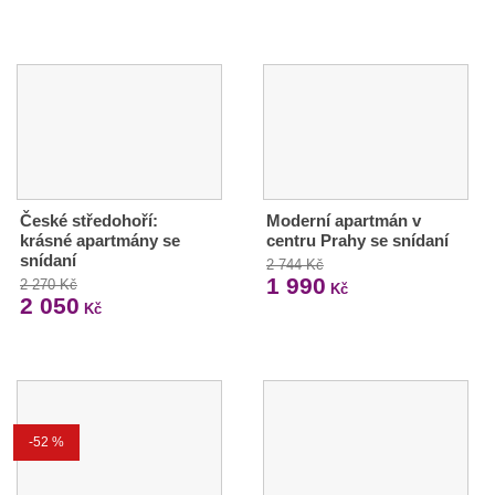
České středohoří:
Moderní apartmán v
krásné apartmány se
centru Prahy se snídaní
snídaní
2 744 Kč
1 990
2 270 Kč
Kč
2 050
Kč
-52 %