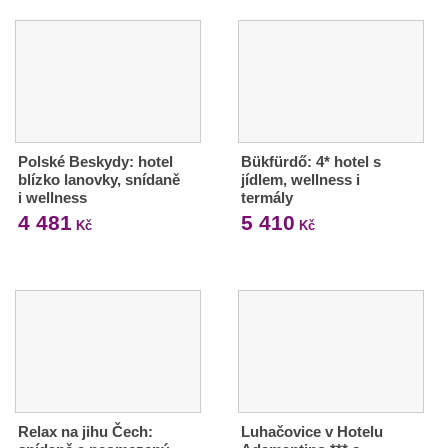
Polské Beskydy: hotel
Bükfürdő: 4* hotel s
blízko lanovky, snídaně
jídlem, wellness i
i wellness
termály
4 481
5 410
Kč
Kč
Relax na jihu Čech:
Luhačovice v Hotelu