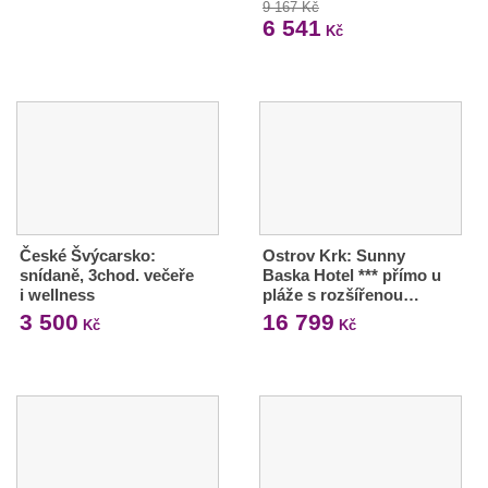
9 167 Kč
6 541
Kč
České Švýcarsko:
Ostrov Krk: Sunny
snídaně, 3chod. večeře
Baska Hotel *** přímo u
i wellness
pláže s rozšířenou…
3 500
16 799
Kč
Kč