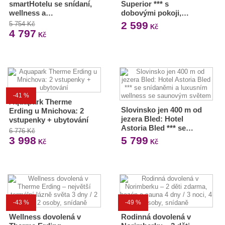
smartHotelu se snídaní,
Superior *** s
wellness a…
dobovými pokoji,…
2 599
5 754 Kč
Kč
4 797
Kč
-41 %
Aquapark Therme
Slovinsko jen 400 m od
Erding u Mnichova: 2
jezera Bled: Hotel
vstupenky + ubytování
Astoria Bled *** se…
6 776 Kč
3 998
5 799
Kč
Kč
-43 %
-49 %
Wellness dovolená v
Rodinná dovolená v