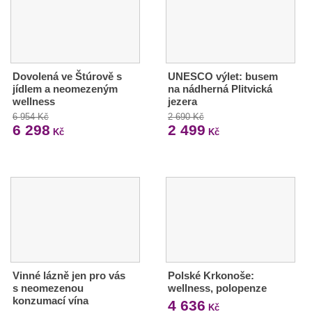
Dovolená ve Štúrově s
UNESCO výlet: busem
jídlem a neomezeným
na nádherná Plitvická
wellness
jezera
6 954 Kč
2 690 Kč
6 298
2 499
Kč
Kč
Vinné lázně jen pro vás
Polské Krkonoše:
s neomezenou
wellness, polopenze
konzumací vína
4 636
Kč