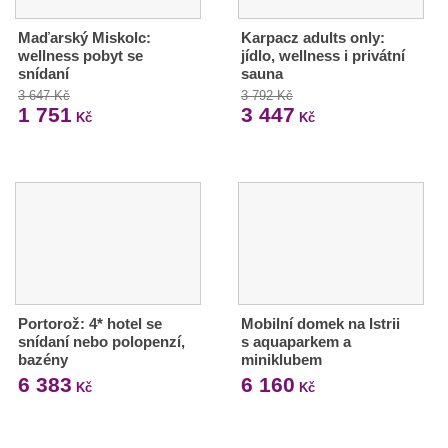
Maďarský Miskolc:
Karpacz adults only:
wellness pobyt se
jídlo, wellness i privátní
snídaní
sauna
3 647 Kč
3 792 Kč
1 751
3 447
Kč
Kč
Portorož: 4* hotel se
Mobilní domek na Istrii
snídaní nebo polopenzí,
s aquaparkem a
bazény
miniklubem
6 383
6 160
Kč
Kč