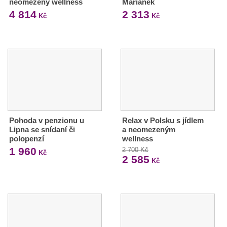
neomezený wellness
Mariánek
4 814
2 313
Kč
Kč
Pohoda v penzionu u
Relax v Polsku s jídlem
Lipna se snídaní či
a neomezeným
polopenzí
wellness
1 960
2 700 Kč
Kč
2 585
Kč