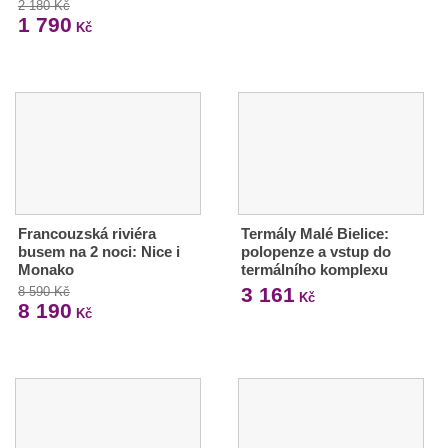
2 180 Kč
1 790
Kč
Francouzská riviéra
Termály Malé Bielice:
busem na 2 noci: Nice i
polopenze a vstup do
Monako
termálního komplexu
3 161
8 590 Kč
Kč
8 190
Kč