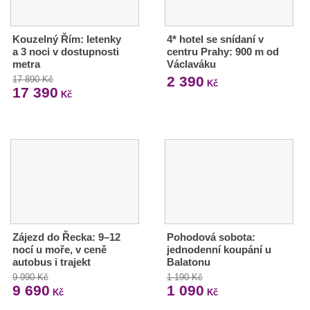
Kouzelný Řím: letenky
4* hotel se snídaní v
a 3 noci v dostupnosti
centru Prahy: 900 m od
metra
Václaváku
2 390
17 890 Kč
Kč
17 390
Kč
Zájezd do Řecka: 9–12
Pohodová sobota:
nocí u moře, v ceně
jednodenní koupání u
autobus i trajekt
Balatonu
9 990 Kč
1 190 Kč
9 690
1 090
Kč
Kč