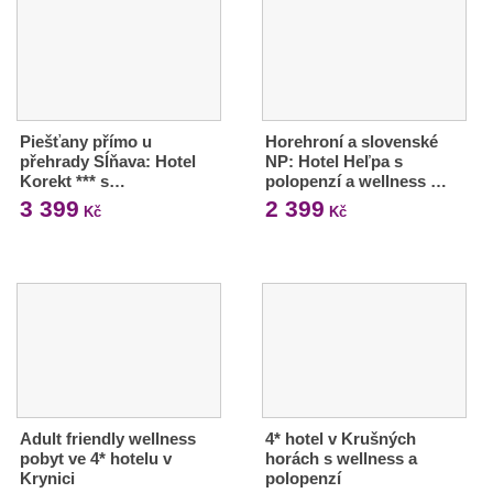
Piešťany přímo u
Horehroní a slovenské
přehrady Sĺňava: Hotel
NP: Hotel Heľpa s
Korekt *** s…
polopenzí a wellness …
3 399
2 399
Kč
Kč
Adult friendly wellness
4* hotel v Krušných
pobyt ve 4* hotelu v
horách s wellness a
Krynici
polopenzí