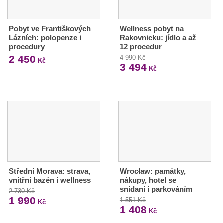
Pobyt ve Františkových
Wellness pobyt na
Lázních: polopenze i
Rakovnicku: jídlo a až
procedury
12 procedur
2 450
4 990 Kč
Kč
3 494
Kč
Střední Morava: strava,
Wrocław: památky,
vnitřní bazén i wellness
nákupy, hotel se
snídaní i parkováním
2 730 Kč
1 990
1 551 Kč
Kč
1 408
Kč