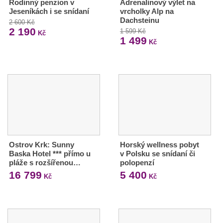
Rodinný penzion v
Adrenalinový výlet na
Jeseníkách i se snídaní
vrcholky Alp na
Dachsteinu
2 600 Kč
2 190
1 599 Kč
Kč
1 499
Kč
Ostrov Krk: Sunny
Horský wellness pobyt
Baska Hotel *** přímo u
v Polsku se snídaní či
pláže s rozšířenou…
polopenzí
16 799
5 400
Kč
Kč