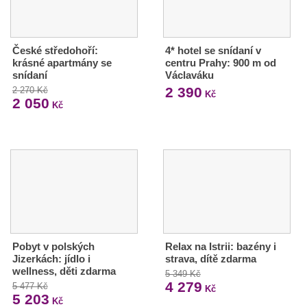
České středohoří:
4* hotel se snídaní v
krásné apartmány se
centru Prahy: 900 m od
snídaní
Václaváku
2 390
2 270 Kč
Kč
2 050
Kč
Pobyt v polských
Relax na Istrii: bazény i
Jizerkách: jídlo i
strava, dítě zdarma
wellness, děti zdarma
5 349 Kč
4 279
5 477 Kč
Kč
5 203
Kč