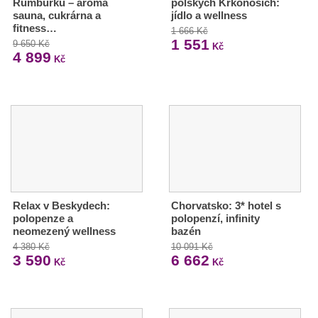
Rumburku – aroma
polských Krkonoších:
sauna, cukrárna a
jídlo a wellness
fitness…
1 666 Kč
1 551
9 650 Kč
Kč
4 899
Kč
Relax v Beskydech:
Chorvatsko: 3* hotel s
polopenze a
polopenzí, infinity
neomezený wellness
bazén
4 380 Kč
10 091 Kč
3 590
6 662
Kč
Kč