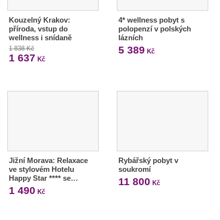
Kouzelný Krakov:
4* wellness pobyt s
příroda, vstup do
polopenzí v polských
wellness i snídaně
lázních
5 389
1 838 Kč
Kč
1 637
Kč
Jižní Morava: Relaxace
Rybářský pobyt v
ve stylovém Hotelu
soukromí
Happy Star **** se…
11 800
Kč
1 490
Kč