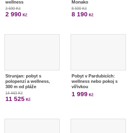
wellness
Monako
3 690 Kč
8 590 Kč
2 990
8 190
Kč
Kč
Strunjan: pobyt s
Pobyt v Pardubicích:
polopenzí a wellness,
wellness nebo pokoj s
300 m od pláže
vířivkou
1 999
14 443 Kč
Kč
11 525
Kč