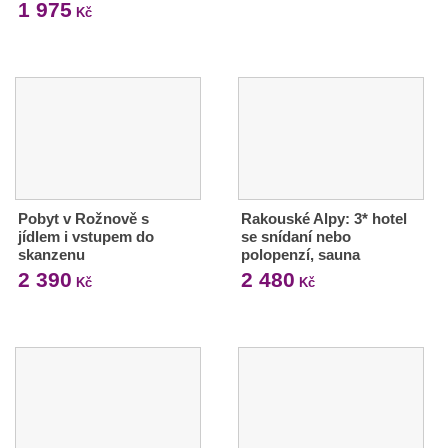
1 975
Kč
Pobyt v Rožnově s
Rakouské Alpy: 3* hotel
jídlem i vstupem do
se snídaní nebo
skanzenu
polopenzí, sauna
2 390
2 480
Kč
Kč