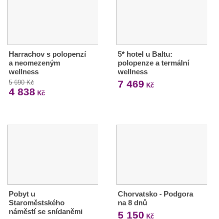
Harrachov s polopenzí
5* hotel u Baltu:
a neomezeným
polopenze a termální
wellness
wellness
7 469
5 690 Kč
Kč
4 838
Kč
Pobyt u
Chorvatsko - Podgora
Staroměstského
na 8 dnů
náměstí se snídaněmi
5 150
Kč