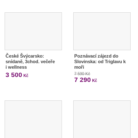
České Švýcarsko:
Poznávací zájezd do
snídaně, 3chod. večeře
Slovinska: od Triglavu k
i wellness
moři
3 500
7 590 Kč
Kč
7 290
Kč