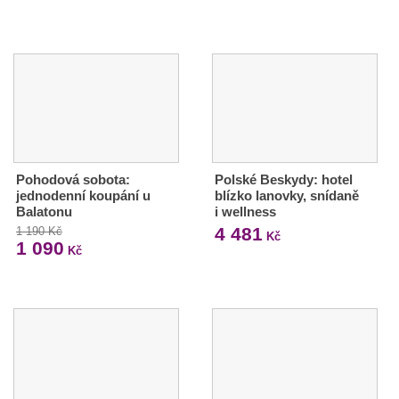
Pohodová sobota:
Polské Beskydy: hotel
jednodenní koupání u
blízko lanovky, snídaně
Balatonu
i wellness
4 481
1 190 Kč
Kč
1 090
Kč