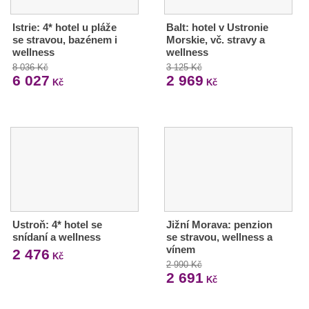
Istrie: 4* hotel u pláže
Balt: hotel v Ustronie
se stravou, bazénem i
Morskie, vč. stravy a
wellness
wellness
8 036 Kč
3 125 Kč
6 027
2 969
Kč
Kč
Ustroň: 4* hotel se
Jižní Morava: penzion
snídaní a wellness
se stravou, wellness a
vínem
2 476
Kč
2 990 Kč
2 691
Kč