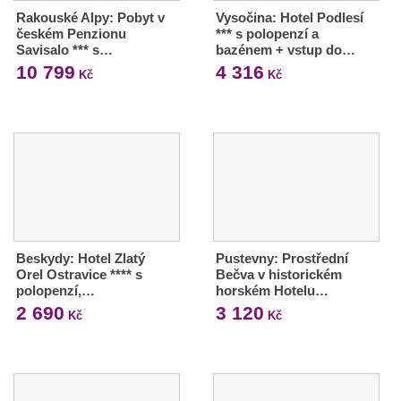
Rakouské Alpy: Pobyt v
Vysočina: Hotel Podlesí
českém Penzionu
*** s polopenzí a
Savisalo *** s…
bazénem + vstup do…
10 799
4 316
Kč
Kč
Beskydy: Hotel Zlatý
Pustevny: Prostřední
Orel Ostravice **** s
Bečva v historickém
polopenzí,…
horském Hotelu…
2 690
3 120
Kč
Kč