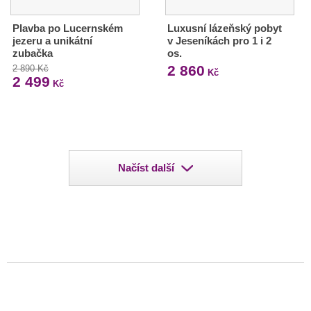
Plavba po Lucernském
Luxusní lázeňský pobyt
jezeru a unikátní
v Jeseníkách pro 1 i 2
zubačka
os.
2 860
2 890 Kč
Kč
2 499
Kč
Načíst další