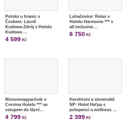
Polsko u hranic s
Luhačovice: Relax v
Českem: Lázně
Hotelu Harmonie *** s
Kudowa-Zdrój v Hotelu
all inclusive…
Kudowa …
6 750
Kč
4 599
Kč
Mosonmagyaróvár v
Horehroní a slovenské
Corvina Hotelu *** se
NP: Hotel Heľpa s
vstupem do lázní…
polopenzí a wellness …
4 799
2 399
Kč
Kč