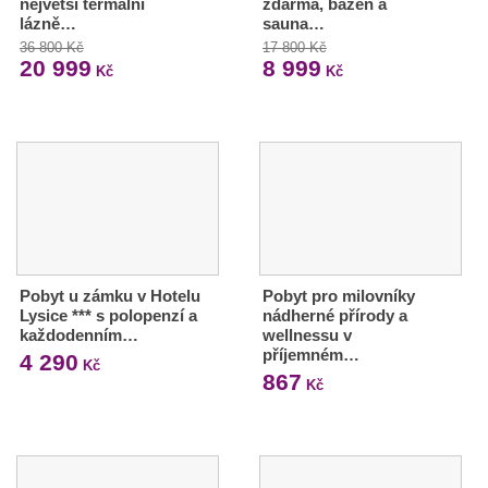
největší termální
zdarma, bazén a
lázně…
sauna…
36 800 Kč
17 800 Kč
20 999
8 999
Kč
Kč
Pobyt u zámku v Hotelu
Pobyt pro milovníky
Lysice *** s polopenzí a
nádherné přírody a
každodenním…
wellnessu v
příjemném…
4 290
Kč
867
Kč