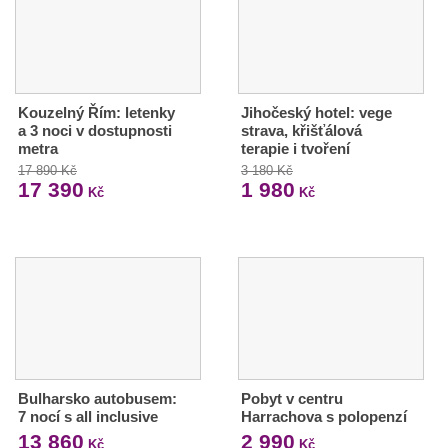
Kouzelný Řím: letenky
Jihočeský hotel: vege
a 3 noci v dostupnosti
strava, křišťálová
metra
terapie i tvoření
17 890 Kč
3 180 Kč
17 390
1 980
Kč
Kč
Bulharsko autobusem:
Pobyt v centru
7 nocí s all inclusive
Harrachova s polopenzí
13 860
2 990
Kč
Kč