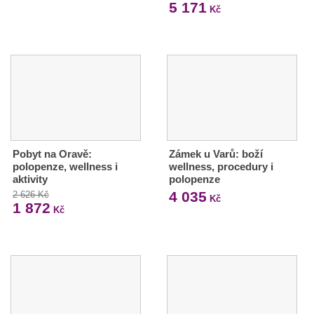
5 171
Kč
Pobyt na Oravě:
Zámek u Varů: boží
polopenze, wellness i
wellness, procedury i
aktivity
polopenze
4 035
2 626 Kč
Kč
1 872
Kč