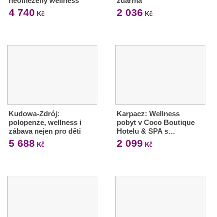
neomezený wellness
zdarma
4 740
2 036
Kč
Kč
Kudowa-Zdrój:
Karpacz: Wellness
polopenze, wellness i
pobyt v Coco Boutique
zábava nejen pro děti
Hotelu & SPA s…
5 688
2 099
Kč
Kč