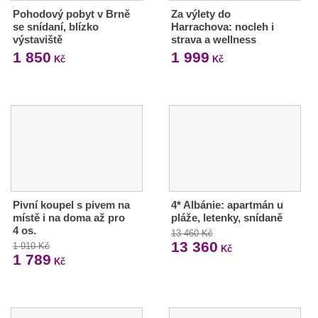
Pohodový pobyt v Brně
Za výlety do
se snídaní, blízko
Harrachova: nocleh i
výstaviště
strava a wellness
1 850
1 999
Kč
Kč
Pivní koupel s pivem na
4* Albánie: apartmán u
místě i na doma až pro
pláže, letenky, snídaně
4 os.
13 460 Kč
13 360
1 910 Kč
Kč
1 789
Kč