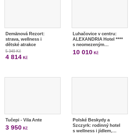
Demänová Rezort:
Luhačovice v centru:
strava, wellness i
ALEXANDRIA Hotel ****
dětské atrakce
s neomezeným…
10 010
5 349 Kč
Kč
4 814
Kč
Tučepi - Vila Ante
Polské Beskydy a
Szczyrk: rodinný hotel
3 950
Kč
s wellness i jídlem,…