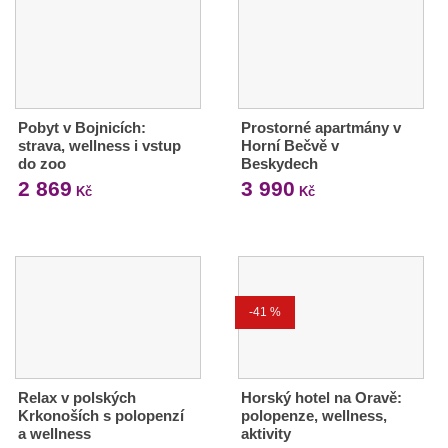
Pobyt v Bojnicích:
Prostorné apartmány v
strava, wellness i vstup
Horní Bečvě v
do zoo
Beskydech
2 869
3 990
Kč
Kč
-41 %
Relax v polských
Horský hotel na Oravě:
Krkonoších s polopenzí
polopenze, wellness,
a wellness
aktivity