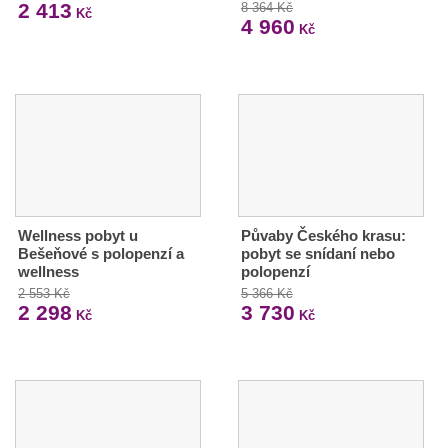
2 413
8 364 Kč
Kč
4 960
Kč
Wellness pobyt u
Půvaby Českého krasu:
Bešeňové s polopenzí a
pobyt se snídaní nebo
wellness
polopenzí
2 553 Kč
5 366 Kč
2 298
3 730
Kč
Kč