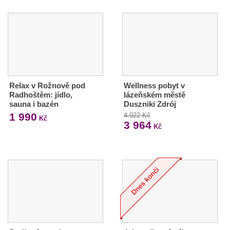
Relax v Rožnově pod
Wellness pobyt v
Radhoštěm: jídlo,
lázeňském městě
sauna i bazén
Duszniki Zdrój
1 990
4 022 Kč
Kč
3 964
Kč