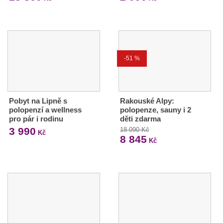
-51 %
Pobyt na Lipně s
Rakouské Alpy:
polopenzí a wellness
polopenze, sauny i 2
pro pár i rodinu
děti zdarma
3 990
18 090 Kč
Kč
8 845
Kč