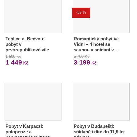
-52 %
Teplice n. Bečvou:
Romantický pobyt ve
pobyt v
Vídni – 4 hotel se
prvorepublikové vile
saunou a snídaní v…
1 600 Kč
6 700 Kč
1 449
3 199
Kč
Kč
Pobyt v Karpaczi:
Pobyt v Budapešti:
polopenze a
snídaně i dítě do 11,9 let