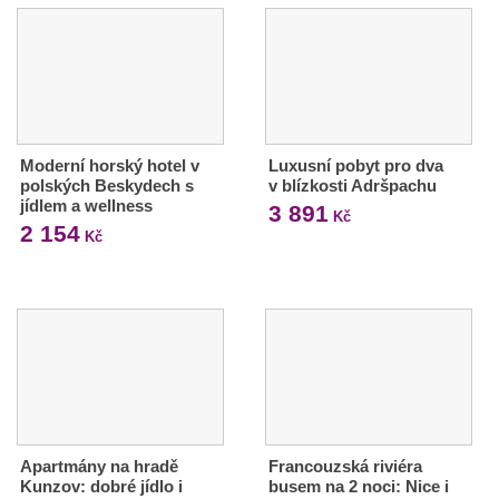
Moderní horský hotel v
Luxusní pobyt pro dva
polských Beskydech s
v blízkosti Adršpachu
jídlem a wellness
3 891
Kč
2 154
Kč
Apartmány na hradě
Francouzská riviéra
Kunzov: dobré jídlo i
busem na 2 noci: Nice i