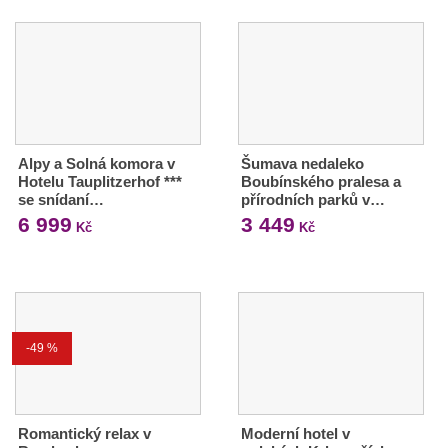
Alpy a Solná komora v
Šumava nedaleko
Hotelu Tauplitzerhof ***
Boubínského pralesa a
se snídaní…
přírodních parků v…
6 999
3 449
Kč
Kč
-49 %
Romantický relax v
Moderní hotel v