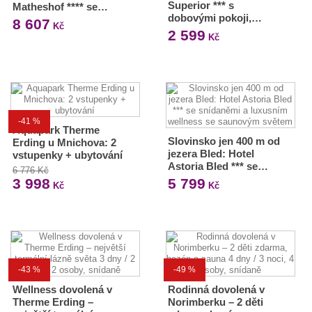
Superior *** s
Matheshof **** se…
dobovými pokoji,…
8 607
Kč
2 599
Kč
-41 %
Aquapark Therme
Slovinsko jen 400 m od
Erding u Mnichova: 2
jezera Bled: Hotel
vstupenky + ubytování
Astoria Bled *** se…
6 776 Kč
3 998
5 799
Kč
Kč
-43 %
-49 %
Wellness dovolená v
Rodinná dovolená v
Therme Erding –
Norimberku – 2 děti