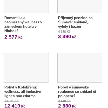
Romantika a
Příjemný penzion na
neomezený wellness v
Šumavě: snídaně,
zámeckém hotelu v
výlety i bazén
Hluboké
4 180 Kč
3 390
2 577
Kč
Kč
Pobyt v Kolobřehu:
Pobyt v šumavské
wellness, all inclusive
roubence se snídaní či
light a noc zdarma
polopenzí
13 071 Kč
3 440 Kč
12 419
2 880
Kč
Kč