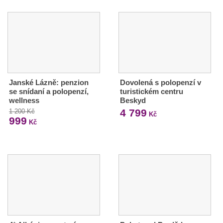
Janské Lázně: penzion
Dovolená s polopenzí v
se snídaní a polopenzí,
turistickém centru
wellness
Beskyd
4 799
1 200 Kč
Kč
999
Kč