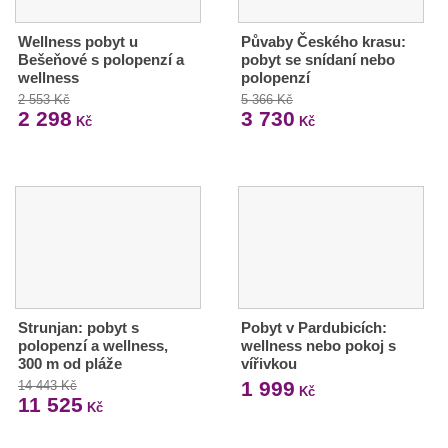
Wellness pobyt u
Půvaby Českého krasu:
Bešeňové s polopenzí a
pobyt se snídaní nebo
wellness
polopenzí
2 553 Kč
5 366 Kč
2 298
3 730
Kč
Kč
Strunjan: pobyt s
Pobyt v Pardubicích:
polopenzí a wellness,
wellness nebo pokoj s
300 m od pláže
vířivkou
1 999
14 443 Kč
Kč
11 525
Kč