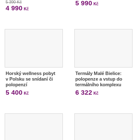
5 990
5 390 Kč
Kč
4 990
Kč
Horský wellness pobyt
Termály Malé Bielice:
v Polsku se snídaní či
polopenze a vstup do
polopenzí
termálního komplexu
5 400
6 322
Kč
Kč