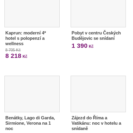
Kaprun: moderní 4*
Pobyt v centru Českých
hotel s polopenzí a
Budějovic se snídaní
wellness
1 390
Kč
8 705 Kč
8 218
Kč
Benátky, Lago di Garda,
Zájezd do Říma a
Sirmione, Verona na 1
Vatikánu: noc v hotelu a
noc
snídaně