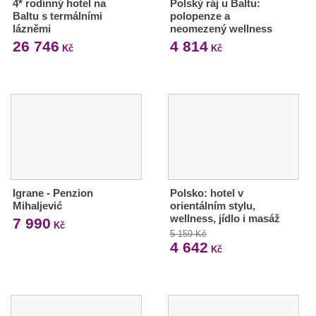
4* rodinný hotel na
Polský ráj u Baltu:
Baltu s termálními
polopenze a
lázněmi
neomezený wellness
26 746
4 814
Kč
Kč
Igrane - Penzion
Polsko: hotel v
Mihaljević
orientálním stylu,
wellness, jídlo i masáž
7 990
Kč
5 159 Kč
4 642
Kč