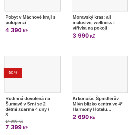
Pobyt v Máchově kraji s
Moravský kras: all
polopenzí
inclusive, wellness i
vířivka na pokoji
4 390
Kč
3 990
Kč
-50 %
Rodinná dovolená na
Krkonoše: Špindlerův
Šumavě v Srní se 2
Mlýn blízko centra ve 4*
dětmi zdarma 4 dny /
Harmony Hotelu…
3…
2 690
Kč
14 900 Kč
7 399
Kč