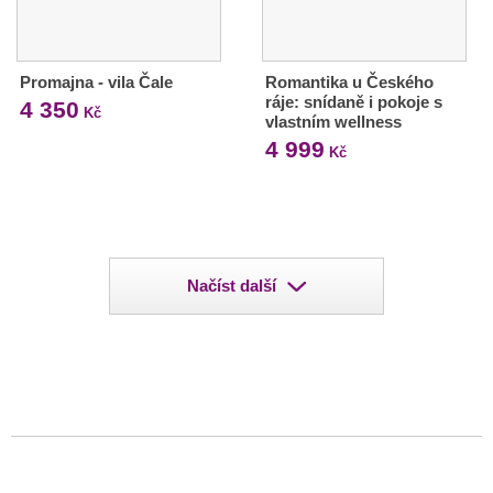
Promajna - vila Čale
Romantika u Českého
ráje: snídaně i pokoje s
4 350
Kč
vlastním wellness
4 999
Kč
Načíst další