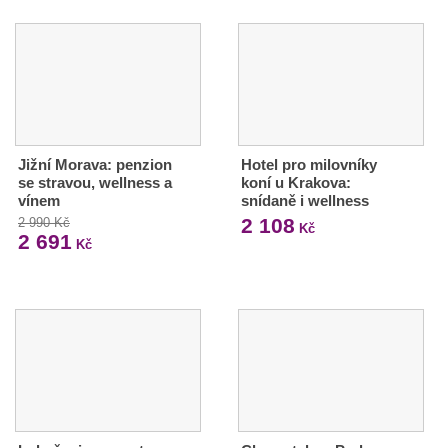
Jižní Morava: penzion
Hotel pro milovníky
se stravou, wellness a
koní u Krakova:
vínem
snídaně i wellness
2 108
2 990 Kč
Kč
2 691
Kč