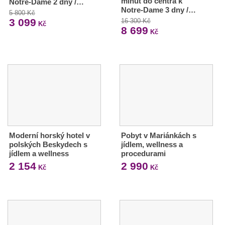
minut do centra k
Notre-Dame 2 dny /…
Notre-Dame 3 dny /…
5 800 Kč
3 099
16 300 Kč
Kč
8 699
Kč
Moderní horský hotel v
Pobyt v Mariánkách s
polských Beskydech s
jídlem, wellness a
jídlem a wellness
procedurami
2 154
2 990
Kč
Kč