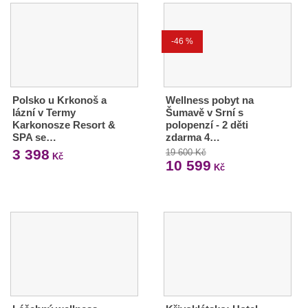
-46 %
Polsko u Krkonoš a
Wellness pobyt na
lázní v Termy
Šumavě v Srní s
Karkonosze Resort &
polopenzí - 2 děti
SPA se…
zdarma 4…
3 398
19 600 Kč
Kč
10 599
Kč