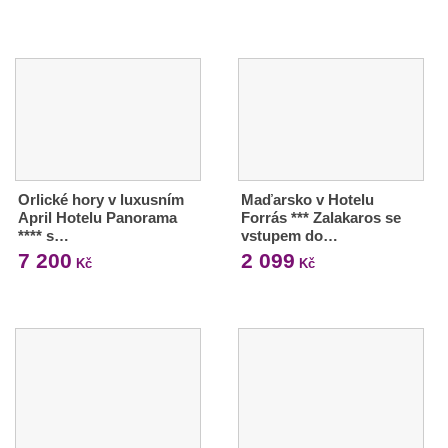
Orlické hory v luxusním
Maďarsko v Hotelu
April Hotelu Panorama
Forrás *** Zalakaros se
**** s…
vstupem do…
7 200
2 099
Kč
Kč