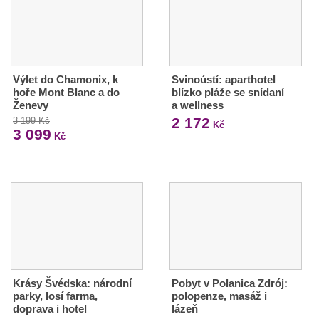
Výlet do Chamonix, k
Svinoústí: aparthotel
hoře Mont Blanc a do
blízko pláže se snídaní
Ženevy
a wellness
2 172
3 199 Kč
Kč
3 099
Kč
Krásy Švédska: národní
Pobyt v Polanica Zdrój:
parky, losí farma,
polopenze, masáž i
doprava i hotel
lázeň