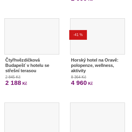
-41 %
Čtyřhvězdičková
Horský hotel na Oravě:
Budapešť v hotelu se
polopenze, wellness,
střešní terasou
aktivity
2 845 Kč
8 364 Kč
2 188
4 960
Kč
Kč