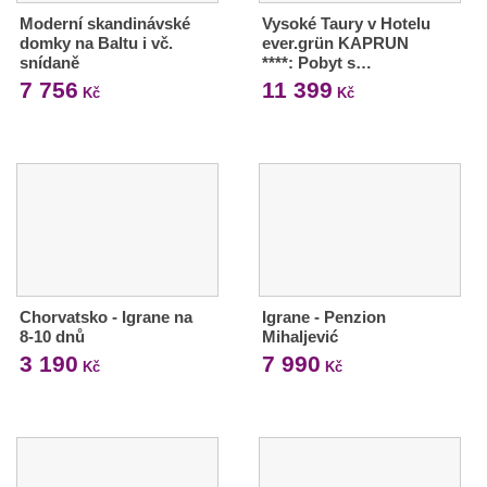
Moderní skandinávské
Vysoké Taury v Hotelu
domky na Baltu i vč.
ever.grün KAPRUN
snídaně
****: Pobyt s…
7 756
11 399
Kč
Kč
Chorvatsko - Igrane na
Igrane - Penzion
8-10 dnů
Mihaljević
3 190
7 990
Kč
Kč