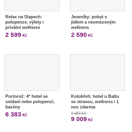
Relax na Slapech:
Jeseníky: pobyt s
polopenze, výlety i
jídlem a neomezeným
privátní wellness
wellness
2 599
2 590
Kč
Kč
Portorož: 4* hotel se
Kolobřeh: hotel u Baltu
snídaní nebo polopenzí,
se stravou, wellness i 1
bazény
noc zdarma
6 383
9 483 Kč
Kč
9 009
Kč