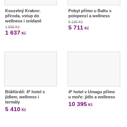
Kouzelný Krakov:
Pobyt přímo u Baltu s
příroda, vstup do
polopenzí a wellness
wellness i snídaně
6 136 Kč
5 711
1 838 Kč
Kč
1 637
Kč
Bükfürdő: 4* hotel s
4* hotel v Umagu přímo
jídlem, wellness i
u moře: jídlo a wellness
termály
10 395
Kč
5 410
Kč