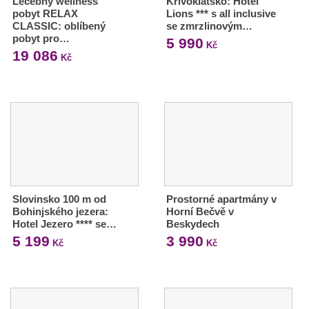
Léčebný wellness
Křivoklátsko: Hotel
pobyt RELAX
Lions *** s all inclusive
CLASSIC: oblíbený
se zmrzlinovým…
pobyt pro…
5 990
Kč
19 086
Kč
Slovinsko 100 m od
Prostorné apartmány v
Bohinjského jezera:
Horní Bečvě v
Hotel Jezero **** se…
Beskydech
5 199
3 990
Kč
Kč