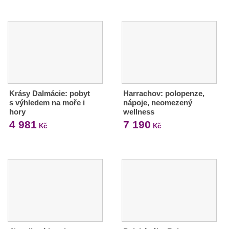
Krásy Dalmácie: pobyt
Harrachov: polopenze,
s výhledem na moře i
nápoje, neomezený
hory
wellness
4 981
7 190
Kč
Kč