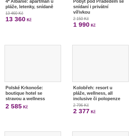
4* Albánie: apartmán u
Pobyt pod Pradědem se
pláže, letenky, snídaně
snídaní i privátní
vířivkou
13 460 Kč
13 360
2 150 Kč
Kč
1 990
Kč
Polské Krkonoše:
Kolobřeh: resort u
boutique hotel se
pláže, wellness, all
stravou a wellness
inclusive či polopenze
2 585
2 796 Kč
Kč
2 377
Kč