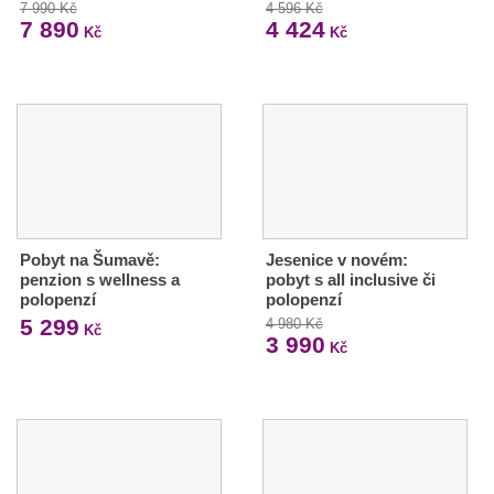
7 990 Kč
4 596 Kč
7 890
4 424
Kč
Kč
Pobyt na Šumavě:
Jesenice v novém:
penzion s wellness a
pobyt s all inclusive či
polopenzí
polopenzí
5 299
4 980 Kč
Kč
3 990
Kč