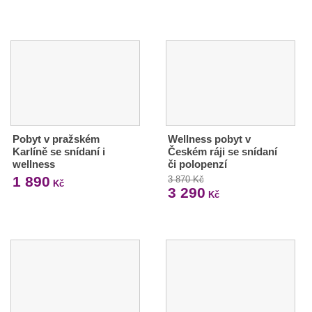
Pobyt v pražském
Wellness pobyt v
Karlíně se snídaní i
Českém ráji se snídaní
wellness
či polopenzí
1 890
3 870 Kč
Kč
3 290
Kč