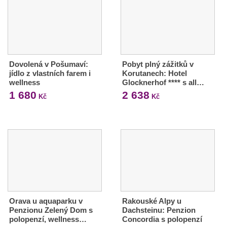
Dovolená v Pošumaví:
Pobyt plný zážitků v
jídlo z vlastních farem i
Korutanech: Hotel
wellness
Glocknerhof **** s all…
1 680
2 638
Kč
Kč
Orava u aquaparku v
Rakouské Alpy u
Penzionu Zelený Dom s
Dachsteinu: Penzion
polopenzí, wellness…
Concordia s polopenzí