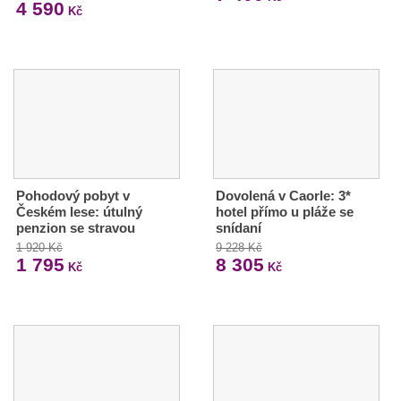
4 590
Kč
Pohodový pobyt v
Dovolená v Caorle: 3*
Českém lese: útulný
hotel přímo u pláže se
penzion se stravou
snídaní
1 920 Kč
9 228 Kč
1 795
8 305
Kč
Kč