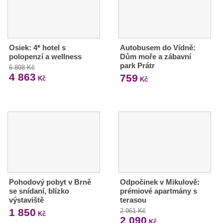
Osiek: 4* hotel s
Autobusem do Vídně:
polopenzí a wellness
Dům moře a zábavní
park Prátr
6 808 Kč
4 863
759
Kč
Kč
Pohodový pobyt v Brně
Odpočinek v Mikulově:
se snídaní, blízko
prémiové apartmány s
výstaviště
terasou
1 850
2 961 Kč
Kč
2 090
Kč