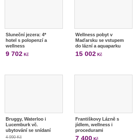
Sluneční jezera: 4*
Wellness pobyt v
hotel s polopenzí a
Maďarsku se vstupem
wellness
do lázní a aquaparku
9 702
15 002
Kč
Kč
Bruggy, Waterloo i
Františkovy Lázně s
Lucemburk vč.
jídlem, wellness i
ubytování se snídaní
procedurami
7 400
4 990 Kč
Kč