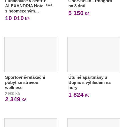
Luhačovice v centru:
Chorvatsko - Podgora
ALEXANDRIA Hotel ****
na 8 dnů
s neomezeným…
5 150
Kč
10 010
Kč
Sportovně-relaxační
Útulné apartmány u
pobyt se stravou i
Bojnic s výhledem na
wellness
hory
1 824
2 599 Kč
Kč
2 349
Kč