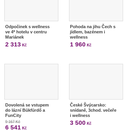
Odpočinek s wellness
Pohoda na jihu Čech s
ve 4* hotelu v centru
jídlem, bazénem i
Mariánek
wellness
2 313
1 960
Kč
Kč
Dovolená se vstupem
České Švýcarsko:
do lázní Bükfürdő a
snídaně, 3chod. večeře
FunCity
i wellness
3 500
9 167 Kč
Kč
6 541
Kč