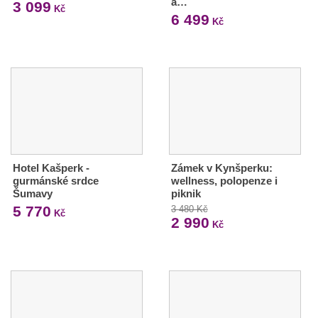
a…
3 099
Kč
6 499
Kč
Hotel Kašperk -
Zámek v Kynšperku:
gurmánské srdce
wellness, polopenze i
Šumavy
piknik
5 770
3 480 Kč
Kč
2 990
Kč