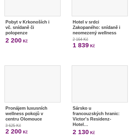
Pobyt v Krkonoších i
Hotel v srdci
vč. snídaně či
Zakopaného: snídaně i
polopenze
neomezený wellness
2 200
2 164 Kč
Kč
1 839
Kč
Pronájem luxusních
Sársko u
wellness pokojů v
francouzských hranic:
centru Olomouce
Victor's Residenz-
Hotel…
3 625 Kč
2 200
2 130
Kč
Kč