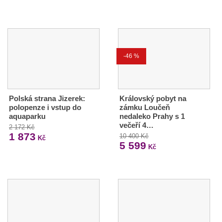
-46 %
Polská strana Jizerek:
Královský pobyt na
polopenze i vstup do
zámku Loučeň
aquaparku
nedaleko Prahy s 1
večeří 4…
2 172 Kč
1 873
10 400 Kč
Kč
5 599
Kč