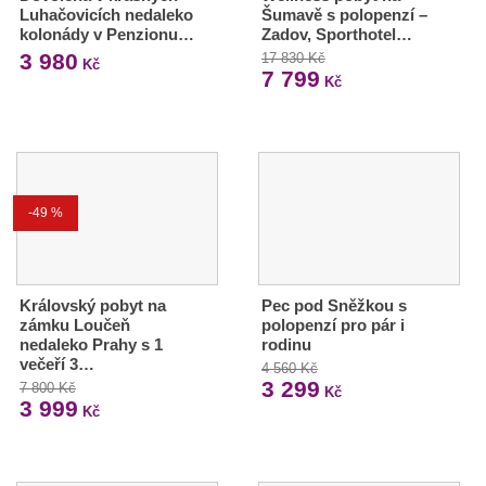
Luhačovicích nedaleko
Šumavě s polopenzí –
kolonády v Penzionu…
Zadov, Sporthotel…
3 980
17 830 Kč
Kč
7 799
Kč
-49 %
Královský pobyt na
Pec pod Sněžkou s
zámku Loučeň
polopenzí pro pár i
nedaleko Prahy s 1
rodinu
večeří 3…
4 560 Kč
3 299
7 800 Kč
Kč
3 999
Kč