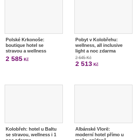
Polské Krkonoše:
Pobyt v Kolobřehu:
boutique hotel se
wellness, all inclusive
stravou a wellness
light a noc zdarma
2 585
2 645 Kč
Kč
2 513
Kč
Kolobřeh: hotel u Baltu
Albánské Vlorë:
se stravou, wellness i 1
moderní hotel přímo u