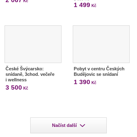
Kč
1 499
Kč
České Švýcarsko:
Pobyt v centru Českých
snídaně, 3chod. večeře
Budějovic se snídaní
i wellness
1 390
Kč
3 500
Kč
Načíst další