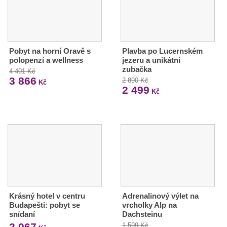
Pobyt na horní Oravě s
Plavba po Lucernském
polopenzí a wellness
jezeru a unikátní
zubačka
4 401 Kč
3 866
2 890 Kč
Kč
2 499
Kč
Krásný hotel v centru
Adrenalinový výlet na
Budapešti: pobyt se
vrcholky Alp na
snídaní
Dachsteinu
2 067
1 599 Kč