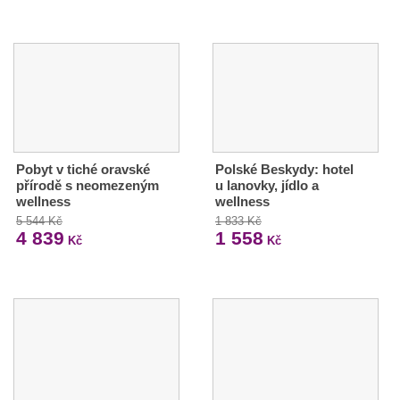
Pobyt v tiché oravské
Polské Beskydy: hotel
přírodě s neomezeným
u lanovky, jídlo a
wellness
wellness
5 544 Kč
1 833 Kč
4 839
1 558
Kč
Kč