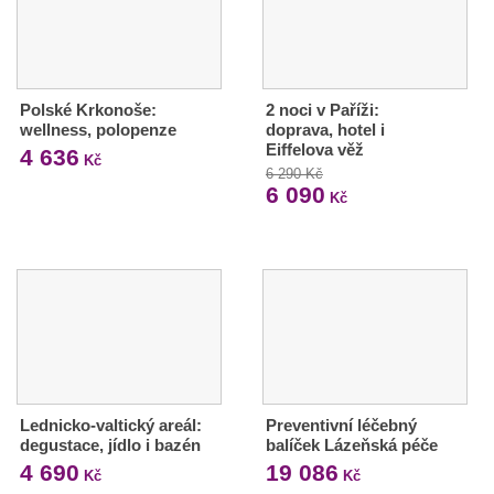
Polské Krkonoše:
2 noci v Paříži:
wellness, polopenze
doprava, hotel i
Eiffelova věž
4 636
Kč
6 290 Kč
6 090
Kč
Lednicko-valtický areál:
Preventivní léčebný
degustace, jídlo i bazén
balíček Lázeňská péče
4 690
19 086
Kč
Kč