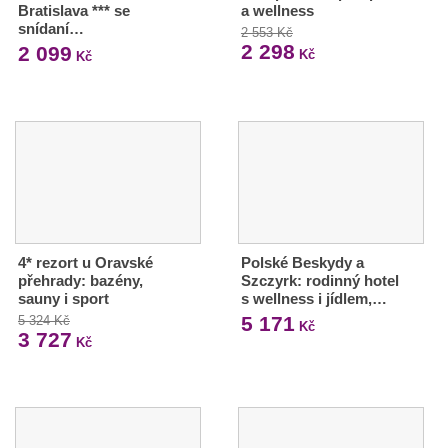
Bratislava *** se
a wellness
snídaní…
2 553 Kč
2 298
2 099
Kč
Kč
4* rezort u Oravské
Polské Beskydy a
přehrady: bazény,
Szczyrk: rodinný hotel
sauny i sport
s wellness i jídlem,…
5 171
5 324 Kč
Kč
3 727
Kč