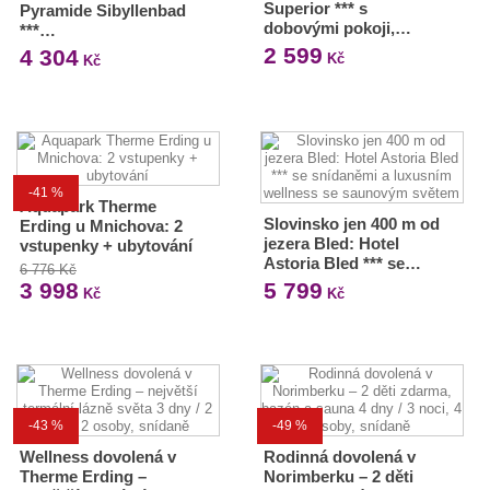
Superior *** s
Pyramide Sibyllenbad
dobovými pokoji,…
***…
2 599
4 304
Kč
Kč
-41 %
Aquapark Therme
Slovinsko jen 400 m od
Erding u Mnichova: 2
jezera Bled: Hotel
vstupenky + ubytování
Astoria Bled *** se…
6 776 Kč
3 998
5 799
Kč
Kč
-43 %
-49 %
Wellness dovolená v
Rodinná dovolená v
Therme Erding –
Norimberku – 2 děti