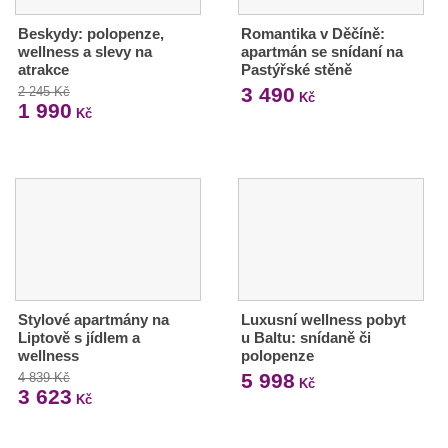
Beskydy: polopenze,
Romantika v Děčíně:
wellness a slevy na
apartmán se snídaní na
atrakce
Pastýřské stěně
3 490
2 245 Kč
Kč
1 990
Kč
Stylové apartmány na
Luxusní wellness pobyt
Liptově s jídlem a
u Baltu: snídaně či
wellness
polopenze
5 998
4 839 Kč
Kč
3 623
Kč