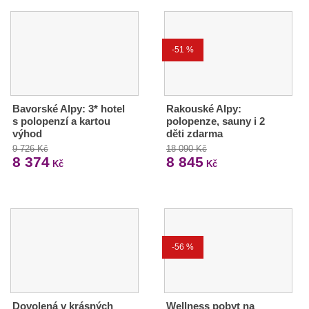
-51 %
Bavorské Alpy: 3* hotel
Rakouské Alpy:
s polopenzí a kartou
polopenze, sauny i 2
výhod
děti zdarma
9 726 Kč
18 090 Kč
8 374
8 845
Kč
Kč
-56 %
Dovolená v krásných
Wellness pobyt na