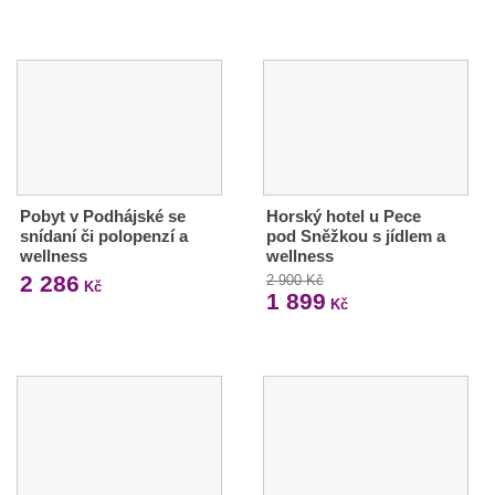
Pobyt v Podhájské se
Horský hotel u Pece
snídaní či polopenzí a
pod Sněžkou s jídlem a
wellness
wellness
2 286
2 900 Kč
Kč
1 899
Kč