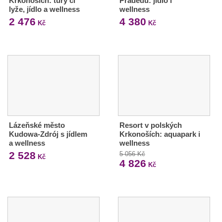
Krkonoších: túry či
Pradědu: jídlo i
lyže, jídlo a wellness
wellness
2 476
4 380
Kč
Kč
Lázeňské město
Resort v polských
Kudowa-Zdrój s jídlem
Krkonoších: aquapark i
a wellness
wellness
2 528
5 056 Kč
Kč
4 826
Kč