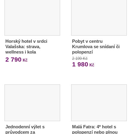
Horský hotel v srdci
Pobyt v centru
Valašska: strava,
Krumlova se snídaní či
wellness i kola
polopenzí
2 790
2 199 Kč
Kč
1 980
Kč
Jednodenní výlet s
Malá Fatra: 4* hotel s
průvodcem za
polopenzí nebo plnou