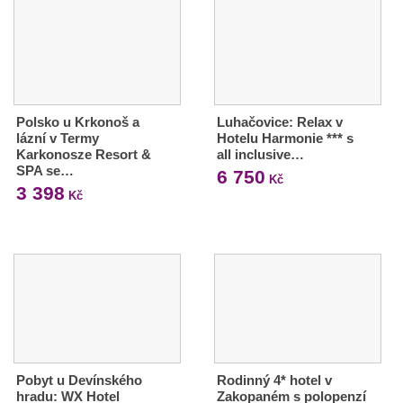
Polsko u Krkonoš a
Luhačovice: Relax v
lázní v Termy
Hotelu Harmonie *** s
Karkonosze Resort &
all inclusive…
SPA se…
6 750
Kč
3 398
Kč
Pobyt u Devínského
Rodinný 4* hotel v
hradu: WX Hotel
Zakopaném s polopenzí