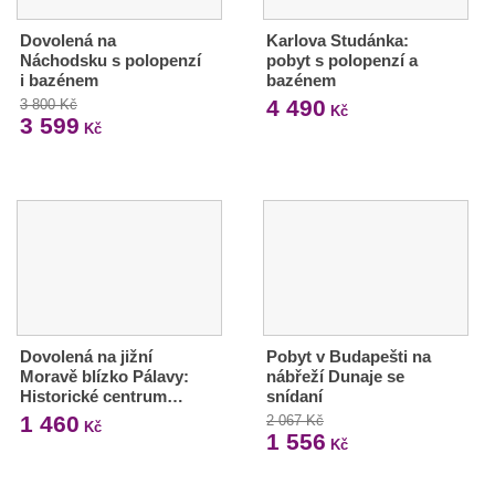
Dovolená na
Karlova Studánka:
Náchodsku s polopenzí
pobyt s polopenzí a
i bazénem
bazénem
4 490
3 800 Kč
Kč
3 599
Kč
Dovolená na jižní
Pobyt v Budapešti na
Moravě blízko Pálavy:
nábřeží Dunaje se
Historické centrum…
snídaní
1 460
2 067 Kč
Kč
1 556
Kč