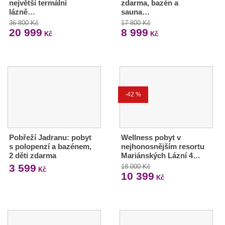
největší termální
zdarma, bazén a
lázně…
sauna…
36 800 Kč
17 800 Kč
20 999
8 999
Kč
Kč
-42 %
Pobřeží Jadranu: pobyt
Wellness pobyt v
s polopenzí a bazénem,
nejhonosnějším resortu
2 děti zdarma
Mariánských Lázní 4…
3 599
18 000 Kč
Kč
10 399
Kč