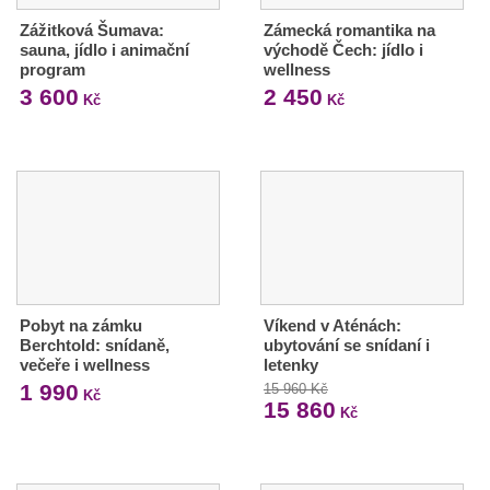
Zážitková Šumava:
Zámecká romantika na
sauna, jídlo i animační
východě Čech: jídlo i
program
wellness
3 600
2 450
Kč
Kč
Pobyt na zámku
Víkend v Aténách:
Berchtold: snídaně,
ubytování se snídaní i
večeře i wellness
letenky
1 990
15 960 Kč
Kč
15 860
Kč