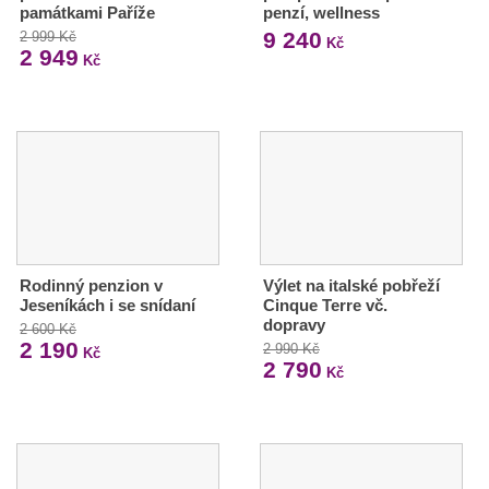
památkami Paříže
penzí, wellness
9 240
2 999 Kč
Kč
2 949
Kč
Rodinný penzion v
Výlet na italské pobřeží
Jeseníkách i se snídaní
Cinque Terre vč.
dopravy
2 600 Kč
2 190
2 990 Kč
Kč
2 790
Kč