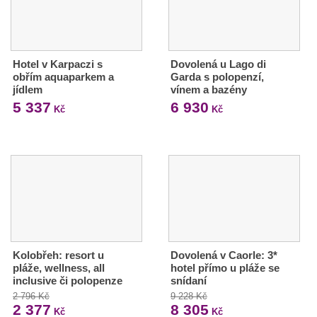
Hotel v Karpaczi s
Dovolená u Lago di
obřím aquaparkem a
Garda s polopenzí,
jídlem
vínem a bazény
5 337
6 930
Kč
Kč
Kolobřeh: resort u
Dovolená v Caorle: 3*
pláže, wellness, all
hotel přímo u pláže se
inclusive či polopenze
snídaní
2 796 Kč
9 228 Kč
2 377
8 305
Kč
Kč