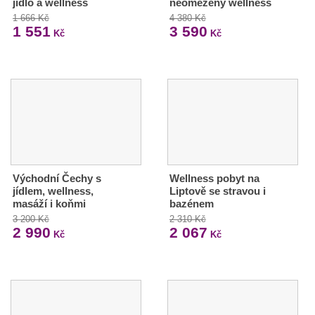
jídlo a wellness
neomezený wellness
1 666 Kč
4 380 Kč
1 551
3 590
Kč
Kč
Východní Čechy s
Wellness pobyt na
jídlem, wellness,
Liptově se stravou i
masáží i koňmi
bazénem
3 200 Kč
2 310 Kč
2 990
2 067
Kč
Kč