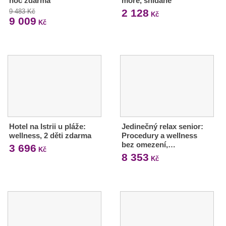
noc zdarma
moře, snídaně
2 128
9 483 Kč
Kč
9 009
Kč
Hotel na Istrii u pláže:
Jedinečný relax senior:
wellness, 2 děti zdarma
Procedury a wellness
bez omezení,…
3 696
Kč
8 353
Kč