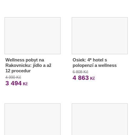
Wellness pobyt na
Osiek: 4* hotel s
Rakovnicku: jídlo a až
polopenzí a wellness
12 procedur
6 808 Kč
4 863
4 990 Kč
Kč
3 494
Kč