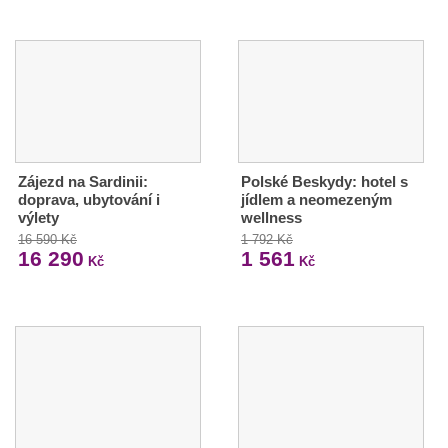
Zájezd na Sardinii:
Polské Beskydy: hotel s
doprava, ubytování i
jídlem a neomezeným
výlety
wellness
16 590 Kč
1 792 Kč
16 290
1 561
Kč
Kč