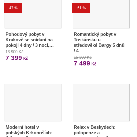
-47 %
-51 %
Pohodový pobyt v
Romantický pobyt v
Krakově se snídaní na
Toskánsku u
pokoji 4 dny / 3 noci,…
středověké Bargy 5 dnů
/ 4…
13 900 Kč
7 399
15 300 Kč
Kč
7 499
Kč
Moderní hotel v
Relax v Beskydech:
polských Krkonoších:
polopenze a