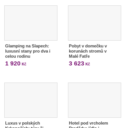
Glamping na Slapech:
Pobyt v domečku v
luxusní stany pro dva i
korunách stromů v
celou rodinu
Malé Fatře
1 920
3 623
Kč
Kč
Luxus v polských
Hotel pod vrcholem