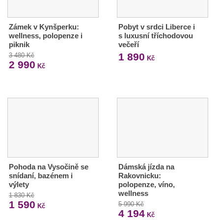
Zámek v Kynšperku:
Pobyt v srdci Liberce i
wellness, polopenze i
s luxusní tříchodovou
piknik
večeří
1 890
3 480 Kč
Kč
2 990
Kč
Pohoda na Vysočině se
Dámská jízda na
snídaní, bazénem i
Rakovnicku:
výlety
polopenze, víno,
wellness
1 830 Kč
1 590
5 990 Kč
Kč
4 194
Kč