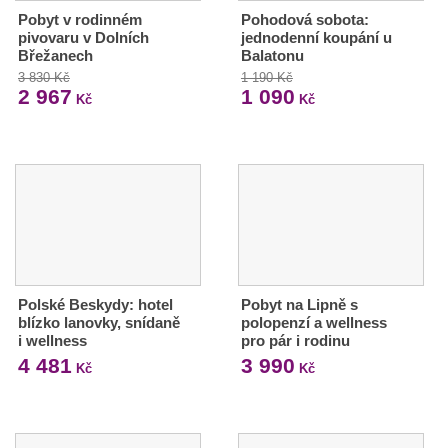
Pobyt v rodinném
Pohodová sobota:
pivovaru v Dolních
jednodenní koupání u
Břežanech
Balatonu
3 830 Kč
1 190 Kč
2 967
1 090
Kč
Kč
Polské Beskydy: hotel
Pobyt na Lipně s
blízko lanovky, snídaně
polopenzí a wellness
i wellness
pro pár i rodinu
4 481
3 990
Kč
Kč