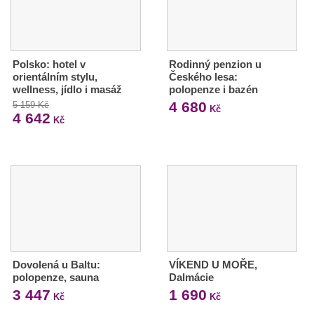
Polsko: hotel v
Rodinný penzion u
orientálním stylu,
Českého lesa:
wellness, jídlo i masáž
polopenze i bazén
4 680
5 159 Kč
Kč
4 642
Kč
Dovolená u Baltu:
VÍKEND U MOŘE,
polopenze, sauna
Dalmácie
3 447
1 690
Kč
Kč