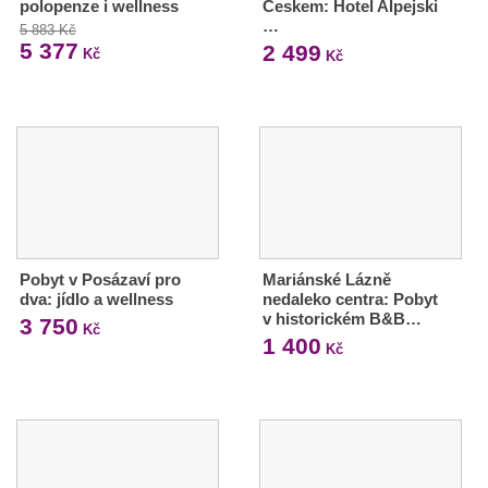
polopenze i wellness
Českem: Hotel Alpejski
…
5 883 Kč
5 377
2 499
Kč
Kč
Pobyt v Posázaví pro
Mariánské Lázně
dva: jídlo a wellness
nedaleko centra: Pobyt
v historickém B&B…
3 750
Kč
1 400
Kč