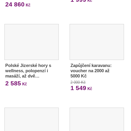
Kč
24 860
Kč
Polské Jizerské hory s
Zapůjčení karavanu:
wellness, polopenzí i
voucher na 2000 až
masáží, až dvě…
5000 Kč
2 585
2 000 Kč
Kč
1 549
Kč