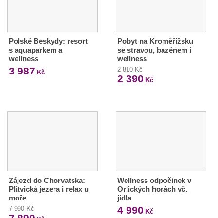
Polské Beskydy: resort
Pobyt na Kroměřížsku
s aquaparkem a
se stravou, bazénem i
wellness
wellness
3 987
2 810 Kč
Kč
2 390
Kč
Zájezd do Chorvatska:
Wellness odpočinek v
Plitvická jezera i relax u
Orlických horách vč.
moře
jídla
4 990
7 990 Kč
Kč
7 890