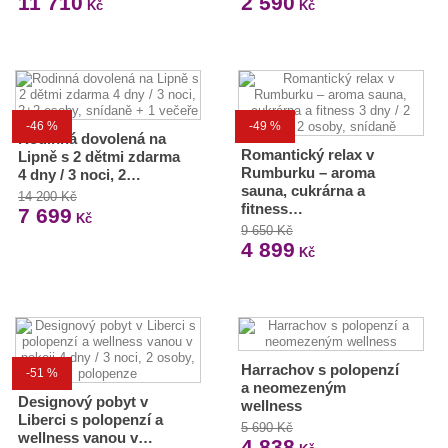
11 710
2 590
Kč
Kč
-46 %
-49 %
Rodinná dovolená na
Romantický relax v
Lipně s 2 dětmi zdarma
Rumburku – aroma
4 dny / 3 noci, 2…
sauna, cukrárna a
14 200 Kč
fitness…
7 699
Kč
9 650 Kč
4 899
Kč
Harrachov s polopenzí
-51 %
a neomezeným
Designový pobyt v
wellness
Liberci s polopenzí a
5 690 Kč
wellness vanou v…
4 838