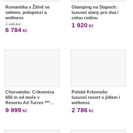
Romantika v Žilině se
Glamping na Slapech:
sektem, polopenzí a
luxusní stany pro dva i
wellness
celou rodinu
1 920
7 149 Kč
Kč
6 784
Kč
Chorvatsko: Crikvenica
Polské Krkonoše:
650 m od moře v
luxusní resort s jídlem i
Resortu Ad Turres ***…
wellness
9 999
2 786
Kč
Kč