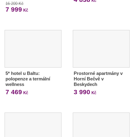
Kč
16 200 Kč
7 999
Kč
5* hotel u Baltu:
Prostorné apartmány v
polopenze a termální
Horní Bečvě v
wellness
Beskydech
7 469
3 990
Kč
Kč