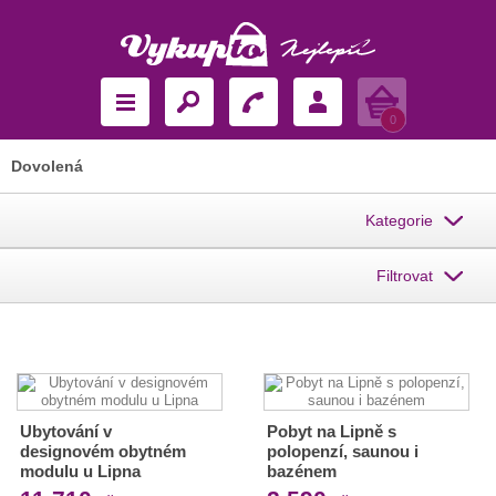
Košík
0
Dovolená
Kategorie
Filtrovat
Ubytování v
Pobyt na Lipně s
designovém obytném
polopenzí, saunou i
modulu u Lipna
bazénem