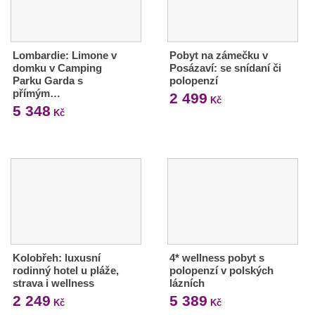
Lombardie: Limone v
Pobyt na zámečku v
domku v Camping
Posázaví: se snídaní či
Parku Garda s
polopenzí
přímým…
2 499
Kč
5 348
Kč
Kolobřeh: luxusní
4* wellness pobyt s
rodinný hotel u pláže,
polopenzí v polských
strava i wellness
lázních
2 249
5 389
Kč
Kč