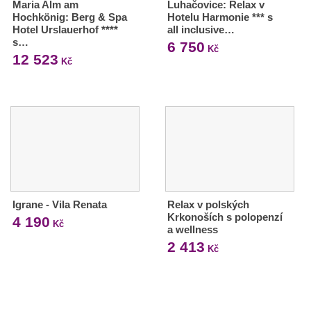
Maria Alm am
Luhačovice: Relax v
Hochkönig: Berg & Spa
Hotelu Harmonie *** s
Hotel Urslauerhof ****
all inclusive…
s…
6 750
Kč
12 523
Kč
Igrane - Vila Renata
Relax v polských
Krkonoších s polopenzí
4 190
Kč
a wellness
2 413
Kč