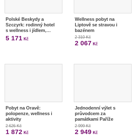
Polské Beskydy a
Wellness pobyt na
Szczyrk: rodinný hotel
Liptově se stravou i
s wellness i jídlem,…
bazénem
5 171
2 310 Kč
Kč
2 067
Kč
Pobyt na Oravě:
Jednodenní výlet s
polopenze, wellness i
průvodcem za
aktivity
památkami Paříže
2 626 Kč
2 999 Kč
1 872
2 949
Kč
Kč