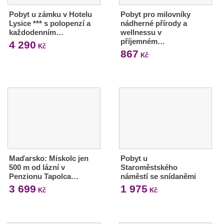
Pobyt u zámku v Hotelu
Pobyt pro milovníky
Lysice *** s polopenzí a
nádherné přírody a
každodenním…
wellnessu v
příjemném…
4 290
Kč
867
Kč
Maďarsko: Miskolc jen
Pobyt u
500 m od lázní v
Staroměstského
Penzionu Tapolca…
náměstí se snídaněmi
3 699
1 975
Kč
Kč