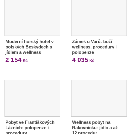
Moderní horský hotel v
Zámek u Varů: boží
polských Beskydech s
wellness, procedury i
jídlem a wellness
polopenze
2 154
4 035
Kč
Kč
Pobyt ve Františkových
Wellness pobyt na
Lázních: polopenze i
Rakovnicku: jídlo a až
procedury
12 procedur