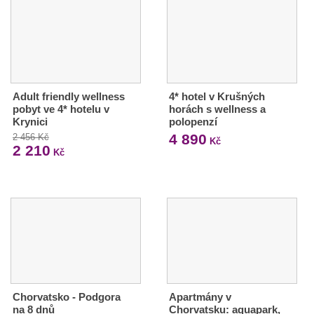
Adult friendly wellness
4* hotel v Krušných
pobyt ve 4* hotelu v
horách s wellness a
Krynici
polopenzí
4 890
2 456 Kč
Kč
2 210
Kč
Chorvatsko - Podgora
Apartmány v
na 8 dnů
Chorvatsku: aquapark,