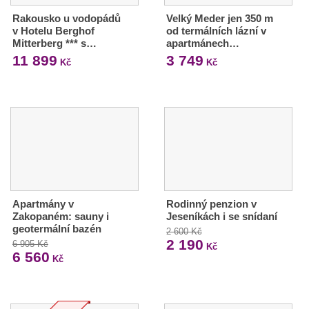
Rakousko u vodopádů
Velký Meder jen 350 m
v Hotelu Berghof
od termálních lázní v
Mitterberg *** s…
apartmánech…
11 899
3 749
Kč
Kč
Apartmány v
Rodinný penzion v
Zakopaném: sauny i
Jeseníkách i se snídaní
geotermální bazén
2 600 Kč
2 190
6 905 Kč
Kč
6 560
Kč