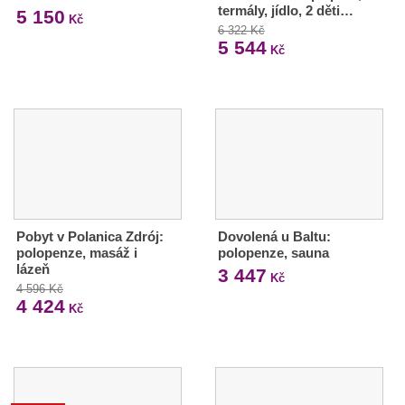
termály, jídlo, 2 děti…
5 150
Kč
6 322 Kč
5 544
Kč
Pobyt v Polanica Zdrój:
Dovolená u Baltu:
polopenze, masáž i
polopenze, sauna
lázeň
3 447
Kč
4 596 Kč
4 424
Kč