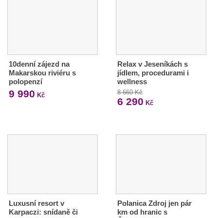
10denní zájezd na
Relax v Jeseníkách s
Makarskou riviéru s
jídlem, procedurami i
polopenzí
wellness
9 990
8 660 Kč
Kč
6 290
Kč
Luxusní resort v
Polanica Zdroj jen pár
Karpaczi: snídaně či
km od hranic s