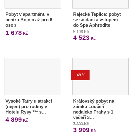
Pobyt v apartmánu v
Rajecké Teplice: pobyt
centru Bojnic až pro 6
se snídaní a vstupem
osob
do Spa Aphrodite
1 678
5 106 Kč
Kč
4 523
Kč
-49 %
Vysoké Tatry u atrakcí
Královský pobyt na
(nejen) pro rodiny v
zámku Loučeň
Hotelu Rysy *** s…
nedaleko Prahy s 1
večeří 3…
4 899
Kč
7 800 Kč
3 999
Kč