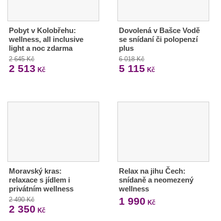
Pobyt v Kolobřehu:
Dovolená v Bašce Vodě
wellness, all inclusive
se snídaní či polopenzí
light a noc zdarma
plus
2 645 Kč
6 018 Kč
2 513
5 115
Kč
Kč
Moravský kras:
Relax na jihu Čech:
relaxace s jídlem i
snídaně a neomezený
privátním wellness
wellness
1 990
2 490 Kč
Kč
2 350
Kč