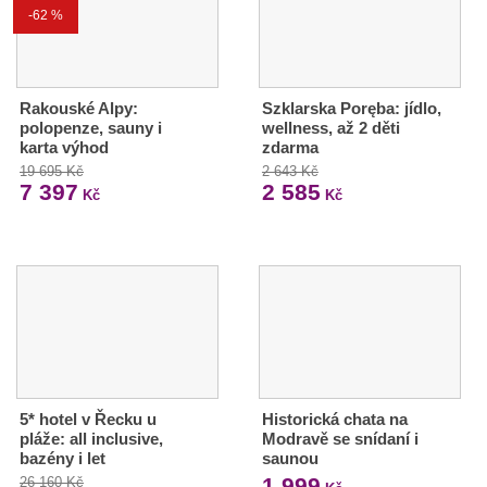
-62 %
Rakouské Alpy:
Szklarska Poręba: jídlo,
polopenze, sauny i
wellness, až 2 děti
karta výhod
zdarma
19 695 Kč
2 643 Kč
7 397
2 585
Kč
Kč
5* hotel v Řecku u
Historická chata na
pláže: all inclusive,
Modravě se snídaní i
bazény i let
saunou
1 999
26 160 Kč