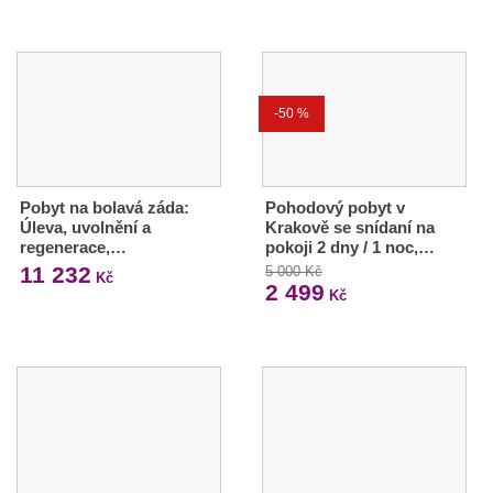
-50 %
Pobyt na bolavá záda:
Pohodový pobyt v
Úleva, uvolnění a
Krakově se snídaní na
regenerace,…
pokoji 2 dny / 1 noc,…
11 232
5 000 Kč
Kč
2 499
Kč