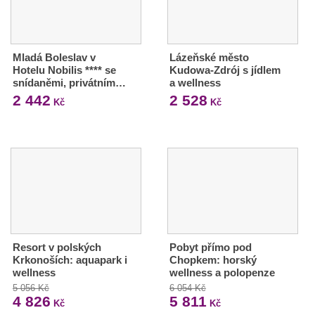
Mladá Boleslav v
Lázeňské město
Hotelu Nobilis **** se
Kudowa-Zdrój s jídlem
snídaněmi, privátním…
a wellness
2 442
2 528
Kč
Kč
Resort v polských
Pobyt přímo pod
Krkonoších: aquapark i
Chopkem: horský
wellness
wellness a polopenze
5 056 Kč
6 054 Kč
4 826
5 811
Kč
Kč