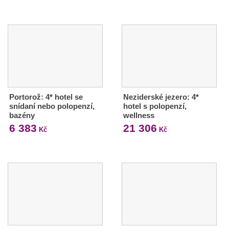
Portorož: 4* hotel se
Neziderské jezero: 4*
snídaní nebo polopenzí,
hotel s polopenzí,
bazény
wellness
6 383
21 306
Kč
Kč