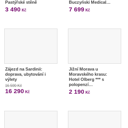
Pastýřské stěně
Buczyński Medical…
3 490
7 699
Kč
Kč
Zájezd na Sardinii:
Jižní Morava u
doprava, ubytování i
Moravského krasu:
výlety
Hotel Olberg *** s
polopenzí…
16 590 Kč
16 290
2 190
Kč
Kč