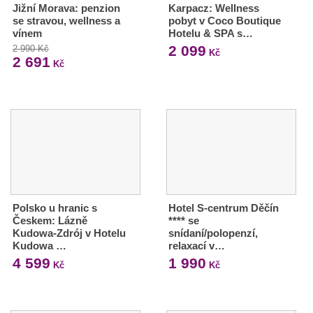
Jižní Morava: penzion
Karpacz: Wellness
se stravou, wellness a
pobyt v Coco Boutique
vínem
Hotelu & SPA s…
2 099
2 990 Kč
Kč
2 691
Kč
Polsko u hranic s
Hotel S-centrum Děčín
Českem: Lázně
**** se
Kudowa-Zdrój v Hotelu
snídaní/polopenzí,
Kudowa …
relaxací v…
4 599
1 990
Kč
Kč