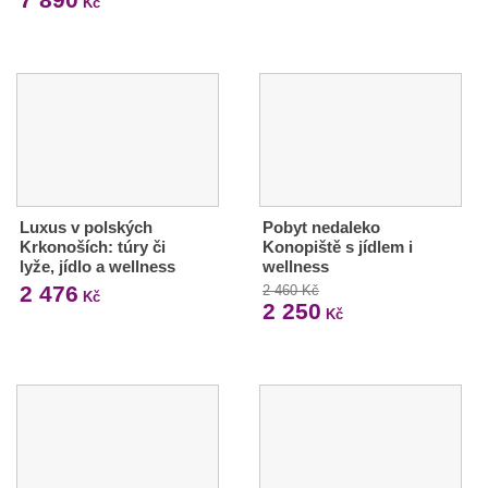
Kč
Luxus v polských
Pobyt nedaleko
Krkonoších: túry či
Konopiště s jídlem i
lyže, jídlo a wellness
wellness
2 476
2 460 Kč
Kč
2 250
Kč