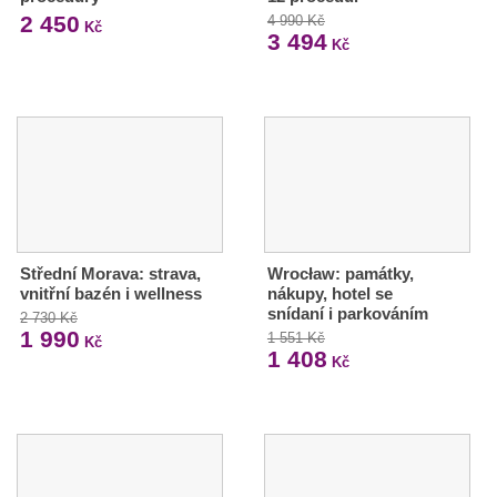
2 450
4 990 Kč
Kč
3 494
Kč
Střední Morava: strava,
Wrocław: památky,
vnitřní bazén i wellness
nákupy, hotel se
snídaní i parkováním
2 730 Kč
1 990
1 551 Kč
Kč
1 408
Kč