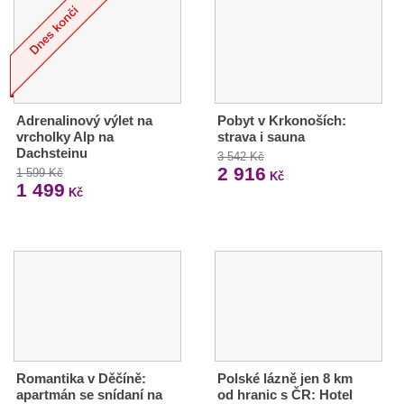
Adrenalinový výlet na
Pobyt v Krkonoších:
vrcholky Alp na
strava i sauna
Dachsteinu
3 542 Kč
2 916
1 599 Kč
Kč
1 499
Kč
Romantika v Děčíně:
Polské lázně jen 8 km
apartmán se snídaní na
od hranic s ČR: Hotel