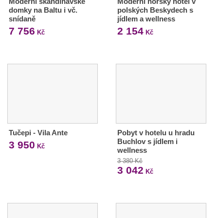
Moderní skandinávské
Moderní horský hotel v
domky na Baltu i vč.
polských Beskydech s
snídaně
jídlem a wellness
7 756
2 154
Kč
Kč
Tučepi - Vila Ante
Pobyt v hotelu u hradu
Buchlov s jídlem i
3 950
Kč
wellness
3 380 Kč
3 042
Kč