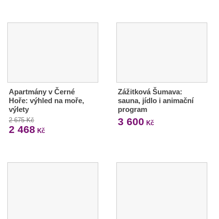
Apartmány v Černé
Zážitková Šumava:
Hoře: výhled na moře,
sauna, jídlo i animační
výlety
program
3 600
2 675 Kč
Kč
2 468
Kč