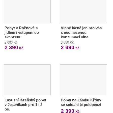
Pobyt v Rožnově s
Vinné lázně jen pro vás
jídlem i vstupem do
s neomezenou
skanzenu
konzumací vína
2 600 Kč
3 080 Kč
2 390
2 690
Kč
Kč
Luxusní lázeňský pobyt
Pobyt na Zámku Křtiny
v Jeseníkách pro 1 i 2
se snídaní či polopenzí
os.
2 390
Kč