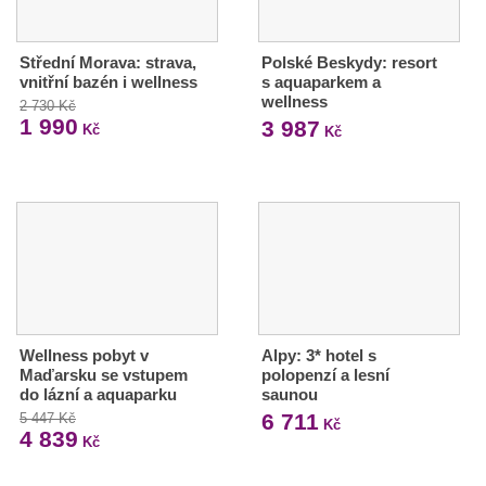
Střední Morava: strava,
Polské Beskydy: resort
vnitřní bazén i wellness
s aquaparkem a
wellness
2 730 Kč
1 990
3 987
Kč
Kč
Wellness pobyt v
Alpy: 3* hotel s
Maďarsku se vstupem
polopenzí a lesní
do lázní a aquaparku
saunou
6 711
5 447 Kč
Kč
4 839
Kč