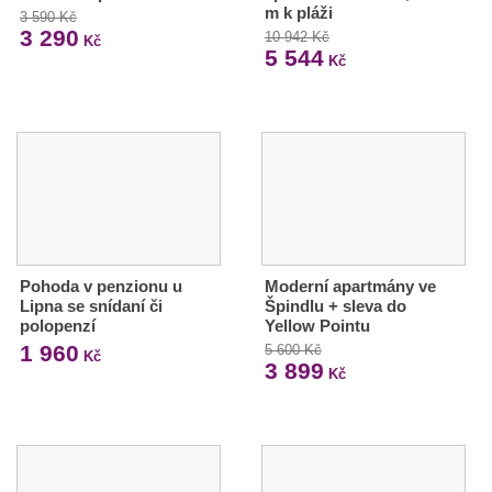
m k pláži
3 590 Kč
3 290
10 942 Kč
Kč
5 544
Kč
Pohoda v penzionu u
Moderní apartmány ve
Lipna se snídaní či
Špindlu + sleva do
polopenzí
Yellow Pointu
1 960
5 600 Kč
Kč
3 899
Kč