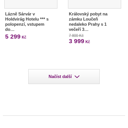
Lázně Sárvár v
Královský pobyt na
Holdvirág Hotelu *** s
zámku Loučeň
polopenzí, vstupem
nedaleko Prahy s 1
do…
večeří 3…
5 299
7 800 Kč
Kč
3 999
Kč
Načíst další