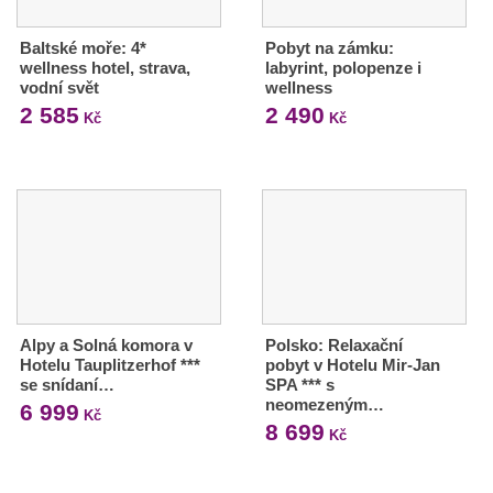
Baltské moře: 4*
Pobyt na zámku:
wellness hotel, strava,
labyrint, polopenze i
vodní svět
wellness
2 585
2 490
Kč
Kč
Alpy a Solná komora v
Polsko: Relaxační
Hotelu Tauplitzerhof ***
pobyt v Hotelu Mir-Jan
se snídaní…
SPA *** s
neomezeným…
6 999
Kč
8 699
Kč