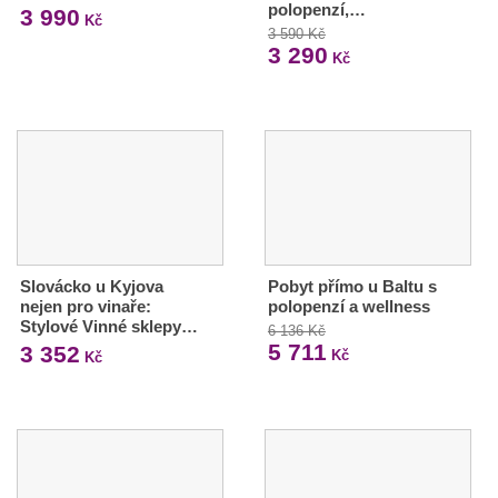
polopenzí,…
3 990
Kč
3 590 Kč
3 290
Kč
Slovácko u Kyjova
Pobyt přímo u Baltu s
nejen pro vinaře:
polopenzí a wellness
Stylové Vinné sklepy…
6 136 Kč
5 711
3 352
Kč
Kč