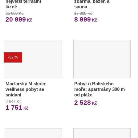
největší termální
zdarma, bazén a
lázně…
sauna…
36 800 Kč
17 800 Kč
20 999
8 999
Kč
Kč
-52 %
Maďarský Miskolc:
Pobyt u Baltského
wellness pobyt se
moře: apartmány 300 m
snídaní
od pláže
2 528
3 647 Kč
Kč
1 751
Kč