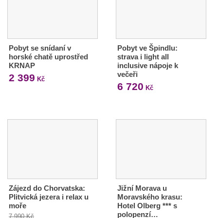
Pobyt se snídaní v
Pobyt ve Špindlu:
horské chatě uprostřed
strava i light all
KRNAP
inclusive nápoje k
večeři
2 399
Kč
6 720
Kč
Zájezd do Chorvatska:
Jižní Morava u
Plitvická jezera i relax u
Moravského krasu:
moře
Hotel Olberg *** s
polopenzí…
7 990 Kč