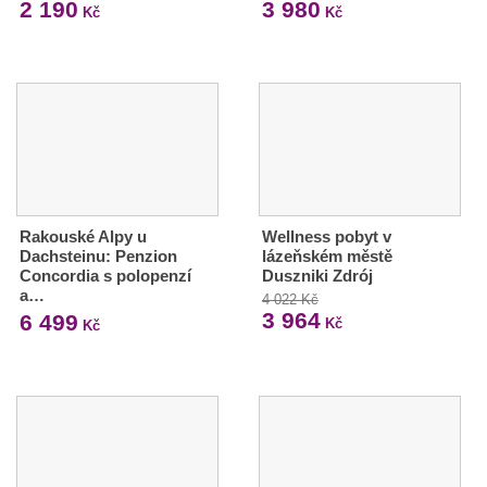
2 190
3 980
Kč
Kč
Rakouské Alpy u
Wellness pobyt v
Dachsteinu: Penzion
lázeňském městě
Concordia s polopenzí
Duszniki Zdrój
a…
4 022 Kč
3 964
6 499
Kč
Kč