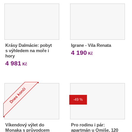
Krásy Dalmácie: pobyt
Igrane - Vila Renata
s výhledem na moře i
4 190
Kč
hory
4 981
Kč
-49 %
Víkendový výlet do
Pro rodinu i pár:
Monaka s průvodcem
apartmán u Omiše, 120