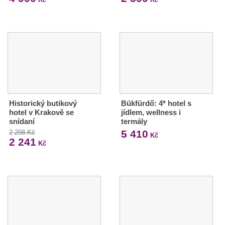
Historický butikový
Bükfürdő: 4* hotel s
hotel v Krakově se
jídlem, wellness i
snídaní
termály
5 410
2 298 Kč
Kč
2 241
Kč