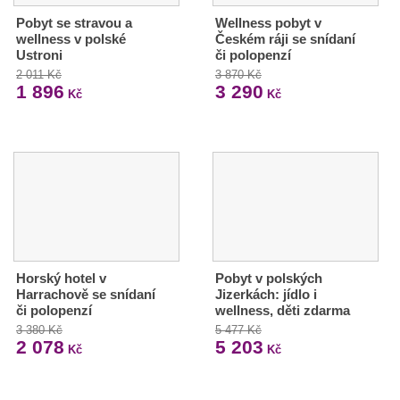
Pobyt se stravou a
Wellness pobyt v
wellness v polské
Českém ráji se snídaní
Ustroni
či polopenzí
2 011 Kč
3 870 Kč
1 896
3 290
Kč
Kč
Horský hotel v
Pobyt v polských
Harrachově se snídaní
Jizerkách: jídlo i
či polopenzí
wellness, děti zdarma
3 380 Kč
5 477 Kč
2 078
5 203
Kč
Kč