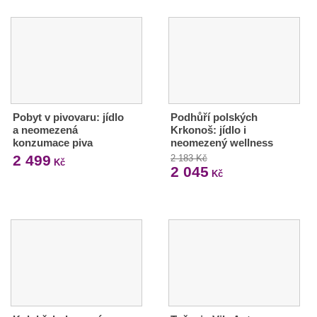
Pobyt v pivovaru: jídlo
Podhůří polských
a neomezená
Krkonoš: jídlo i
konzumace piva
neomezený wellness
2 499
2 183 Kč
Kč
2 045
Kč