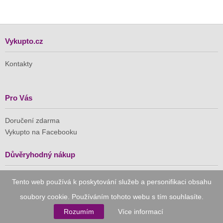
Vykupto.cz
Kontakty
Pro Vás
Doručení zdarma
Vykupto na Facebooku
Důvěryhodný nákup
Naše společnost je členem Asociace pro elektronickou
Tento web používá k poskytování služeb a personifikaci obsahu
komerci (APEK)
soubory cookie. Používáním tohoto webu s tím souhlasíte.
Rozumím
Více informací