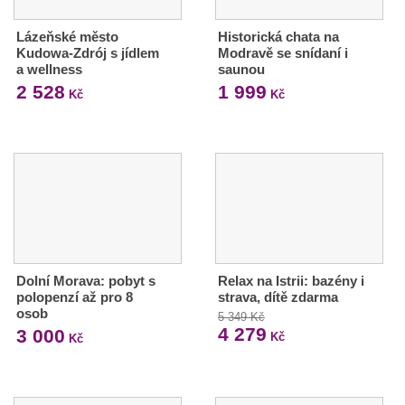
Lázeňské město
Historická chata na
Kudowa-Zdrój s jídlem
Modravě se snídaní i
a wellness
saunou
2 528
1 999
Kč
Kč
Dolní Morava: pobyt s
Relax na Istrii: bazény i
polopenzí až pro 8
strava, dítě zdarma
osob
5 349 Kč
4 279
3 000
Kč
Kč