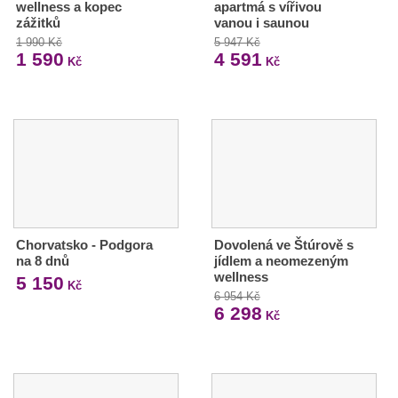
wellness a kopec
apartmá s vířivou
zážitků
vanou i saunou
1 990 Kč
5 947 Kč
1 590
4 591
Kč
Kč
Chorvatsko - Podgora
Dovolená ve Štúrově s
na 8 dnů
jídlem a neomezeným
wellness
5 150
Kč
6 954 Kč
6 298
Kč