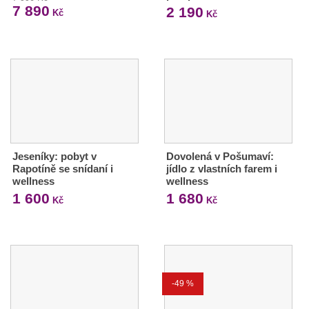
7 890
2 190
Kč
Kč
Jeseníky: pobyt v
Dovolená v Pošumaví:
Rapotíně se snídaní i
jídlo z vlastních farem i
wellness
wellness
1 600
1 680
Kč
Kč
-49 %