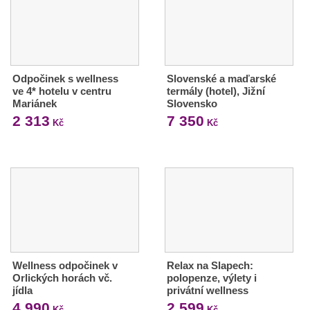
Odpočinek s wellness
Slovenské a maďarské
ve 4* hotelu v centru
termály (hotel), Jižní
Mariánek
Slovensko
2 313
7 350
Kč
Kč
Wellness odpočinek v
Relax na Slapech:
Orlických horách vč.
polopenze, výlety i
jídla
privátní wellness
4 990
2 599
Kč
Kč