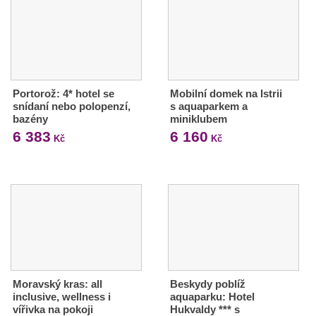
Portorož: 4* hotel se
Mobilní domek na Istrii
snídaní nebo polopenzí,
s aquaparkem a
bazény
miniklubem
6 383
6 160
Kč
Kč
Moravský kras: all
Beskydy poblíž
inclusive, wellness i
aquaparku: Hotel
vířivka na pokoji
Hukvaldy *** s