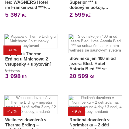
les: WAGNERS Hotel
Superior *** s
im Frankenwald ***+…
dobovými pokoji,…
5 367
2 599
Kč
Kč
-41 %
Aquapark Therme
Slovinsko jen 400 m od
Erding u Mnichova: 2
jezera Bled: Hotel
vstupenky + ubytování
Astoria Bled *** se…
6 776 Kč
3 998
20 599
Kč
Kč
-43 %
-49 %
Wellness dovolená v
Rodinná dovolená v
Therme Erding –
Norimberku – 2 děti