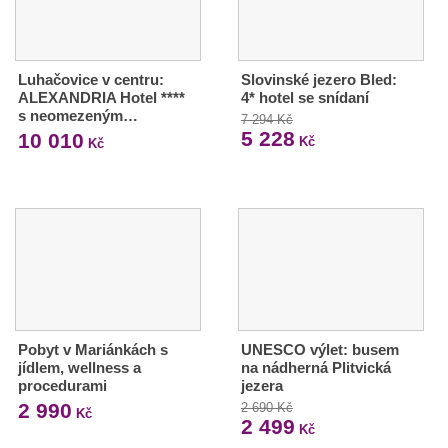
Luhačovice v centru:
Slovinské jezero Bled:
ALEXANDRIA Hotel ****
4* hotel se snídaní
s neomezeným…
7 294 Kč
5 228
10 010
Kč
Kč
Pobyt v Mariánkách s
UNESCO výlet: busem
jídlem, wellness a
na nádherná Plitvická
procedurami
jezera
2 990
2 690 Kč
Kč
2 499
Kč