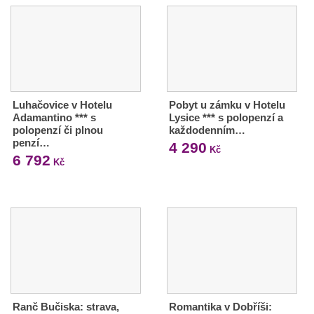
Luhačovice v Hotelu
Pobyt u zámku v Hotelu
Adamantino *** s
Lysice *** s polopenzí a
polopenzí či plnou
každodenním…
penzí…
4 290
Kč
6 792
Kč
Ranč Bučiska: strava,
Romantika v Dobříši: