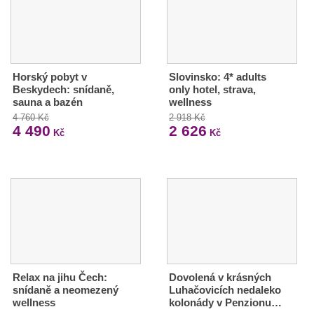
Horský pobyt v
Slovinsko: 4* adults
Beskydech: snídaně,
only hotel, strava,
sauna a bazén
wellness
4 760 Kč
2 918 Kč
4 490
2 626
Kč
Kč
Relax na jihu Čech:
Dovolená v krásných
snídaně a neomezený
Luhačovicích nedaleko
wellness
kolonády v Penzionu…