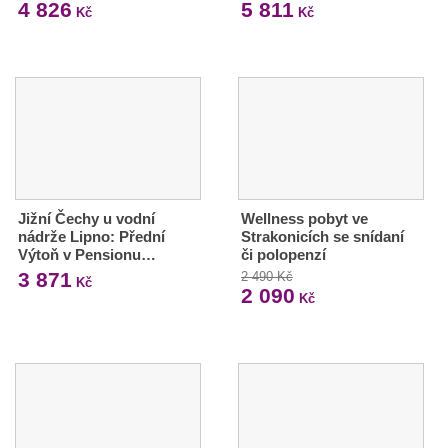
4 826
5 811
Kč
Kč
Jižní Čechy u vodní
Wellness pobyt ve
nádrže Lipno: Přední
Strakonicích se snídaní
Výtoň v Pensionu…
či polopenzí
3 871
2 490 Kč
Kč
2 090
Kč