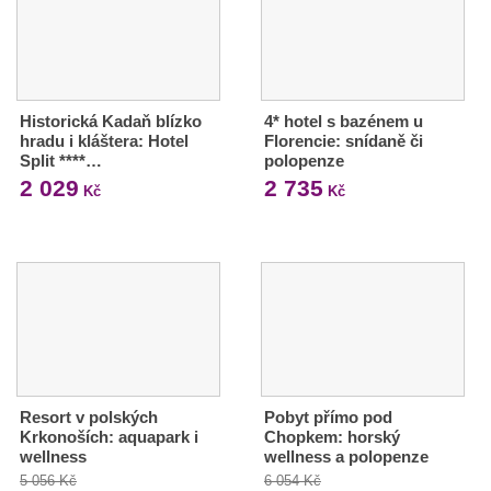
Historická Kadaň blízko
4* hotel s bazénem u
hradu i kláštera: Hotel
Florencie: snídaně či
Split ****…
polopenze
2 029
2 735
Kč
Kč
Resort v polských
Pobyt přímo pod
Krkonoších: aquapark i
Chopkem: horský
wellness
wellness a polopenze
5 056 Kč
6 054 Kč