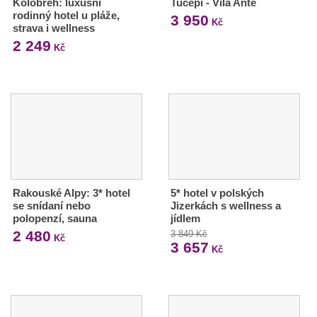
Kolobřeh: luxusní
Tučepi - Vila Ante
rodinný hotel u pláže,
3 950
Kč
strava i wellness
2 249
Kč
Rakouské Alpy: 3* hotel
5* hotel v polských
se snídaní nebo
Jizerkách s wellness a
polopenzí, sauna
jídlem
2 480
3 849 Kč
Kč
3 657
Kč