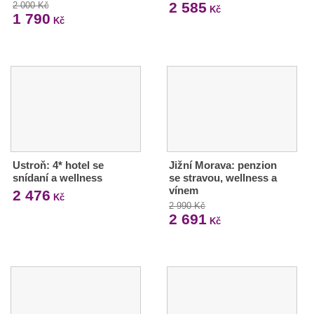
2 585
2 000 Kč
Kč
1 790
Kč
Ustroň: 4* hotel se
Jižní Morava: penzion
snídaní a wellness
se stravou, wellness a
vínem
2 476
Kč
2 990 Kč
2 691
Kč