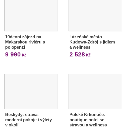
10denní zájezd na
Lázeňské město
Makarskou riviéru s
Kudowa-Zdrój s jídlem
polopenzí
a wellness
9 990
2 528
Kč
Kč
Beskydy: strava,
Polské Krkonoše:
moderní pokoje i výlety
boutique hotel se
v okolí
stravou a wellness