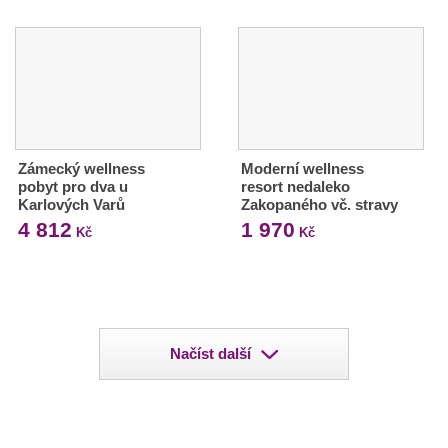
Zámecký wellness
Moderní wellness
pobyt pro dva u
resort nedaleko
Karlových Varů
Zakopaného vč. stravy
4 812
1 970
Kč
Kč
Načíst další