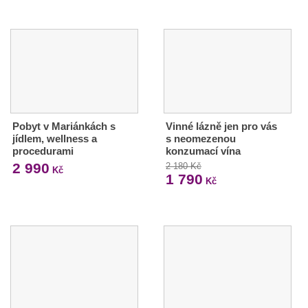
Pobyt v Mariánkách s
Vinné lázně jen pro vás
jídlem, wellness a
s neomezenou
procedurami
konzumací vína
2 990
2 180 Kč
Kč
1 790
Kč