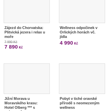
Zájezd do Chorvatska:
Wellness odpočinek v
Plitvická jezera i relax u
Orlických horách vč.
moře
jídla
4 990
7 990 Kč
Kč
7 890
Kč
Jižní Morava u
Pobyt v tiché oravské
Moravského krasu:
přírodě s neomezeným
Hotel Olberg *** s
wellness