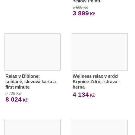
Yellow Pointu
5 600 Kč
3 899
Kč
Relax v Bibione:
Wellness relax v srdci
snídaně, slevová karta a
Krynice-Zdrój: strava i
first minute
herna
4 134
9 726 Kč
Kč
8 024
Kč