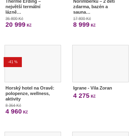
Therme Erding –
Norimberku – 2 děti
největší termální
zdarma, bazén a
lázně…
sauna…
36 800 Kč
17 800 Kč
20 999
8 999
Kč
Kč
-41 %
Horský hotel na Oravě:
Igrane - Vila Zoran
polopenze, wellness,
4 275
Kč
aktivity
8 364 Kč
4 960
Kč