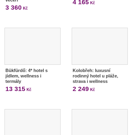
4 165
Kč
3 360
Kč
Bükfürdő: 4* hotel s
Kolobřeh: luxusní
jídlem, wellness i
rodinný hotel u pláže,
termály
strava i wellness
13 315
2 249
Kč
Kč