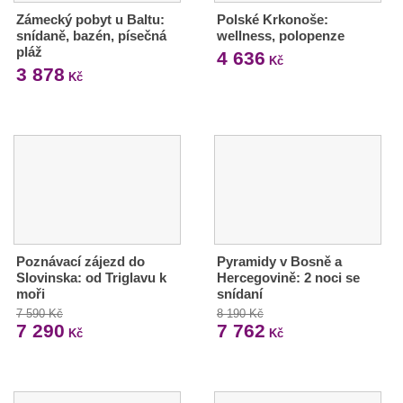
Zámecký pobyt u Baltu:
Polské Krkonoše:
snídaně, bazén, písečná
wellness, polopenze
pláž
4 636
Kč
3 878
Kč
Poznávací zájezd do
Pyramidy v Bosně a
Slovinska: od Triglavu k
Hercegovině: 2 noci se
moři
snídaní
7 590 Kč
8 190 Kč
7 290
7 762
Kč
Kč