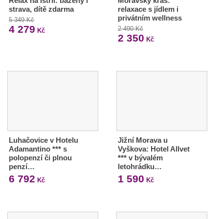
Relax na Istrii: bazény i
Moravský kras:
strava, dítě zdarma
relaxace s jídlem i
privátním wellness
5 349 Kč
4 279
2 490 Kč
Kč
2 350
Kč
Luhačovice v Hotelu
Jižní Morava u
Adamantino *** s
Vyškova: Hotel Allvet
polopenzí či plnou
*** v bývalém
penzí…
letohrádku…
6 792
1 590
Kč
Kč