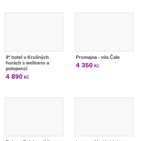
4* hotel v Krušných
Promajna - vila Čale
horách s wellness a
4 350
Kč
polopenzí
4 890
Kč