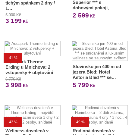
Superior *** s
tichým spánkem 2 dny /
dobovými pokoji,…
1…
2 599
5 900 Kč
Kč
3 199
Kč
-41 %
Aquapark Therme
Slovinsko jen 400 m od
Erding u Mnichova: 2
jezera Bled: Hotel
vstupenky + ubytování
Astoria Bled *** se…
6 776 Kč
3 998
5 799
Kč
Kč
-43 %
-49 %
Wellness dovolená v
Rodinná dovolená v