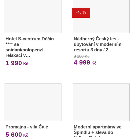
-46 %
Hotel S-centrum Děčín
Nádherný Český les -
**** se
ubytování v moderním
snídaní/polopenzí,
resortu 3 dny / 2…
relaxací v…
9 300 Kč
4 999
1 990
Kč
Kč
Promajna - vila Čale
Moderní apartmány ve
Špindlu + sleva do
5 600
Kč