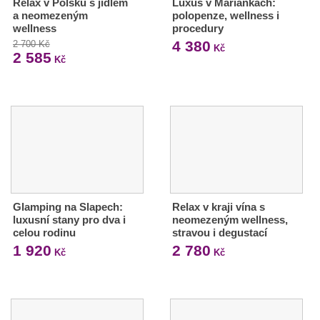
Relax v Polsku s jídlem
Luxus v Mariánkách:
a neomezeným
polopenze, wellness i
wellness
procedury
4 380
2 700 Kč
Kč
2 585
Kč
Glamping na Slapech:
Relax v kraji vína s
luxusní stany pro dva i
neomezeným wellness,
celou rodinu
stravou i degustací
1 920
2 780
Kč
Kč