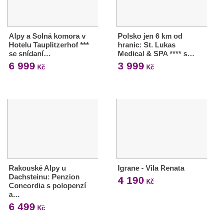
Alpy a Solná komora v
Polsko jen 6 km od
Hotelu Tauplitzerhof ***
hranic: St. Lukas
se snídaní…
Medical & SPA **** s…
6 999
3 999
Kč
Kč
Rakouské Alpy u
Igrane - Vila Renata
Dachsteinu: Penzion
4 190
Kč
Concordia s polopenzí
a…
6 499
Kč