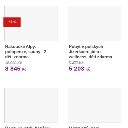
-51 %
Rakouské Alpy:
Pobyt v polských
polopenze, sauny i 2
Jizerkách: jídlo i
děti zdarma
wellness, děti zdarma
18 090 Kč
5 477 Kč
8 845
5 203
Kč
Kč