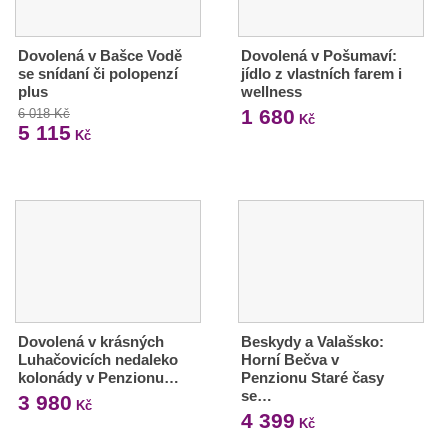
Dovolená v Bašce Vodě
Dovolená v Pošumaví:
se snídaní či polopenzí
jídlo z vlastních farem i
plus
wellness
1 680
6 018 Kč
Kč
5 115
Kč
Dovolená v krásných
Beskydy a Valašsko:
Luhačovicích nedaleko
Horní Bečva v
kolonády v Penzionu…
Penzionu Staré časy
se…
3 980
Kč
4 399
Kč