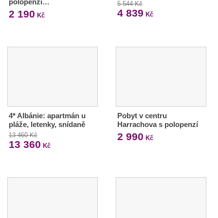
polopenzí…
5 544 Kč
4 839
2 190
Kč
Kč
4* Albánie: apartmán u
Pobyt v centru
pláže, letenky, snídaně
Harrachova s polopenzí
2 990
13 460 Kč
Kč
13 360
Kč