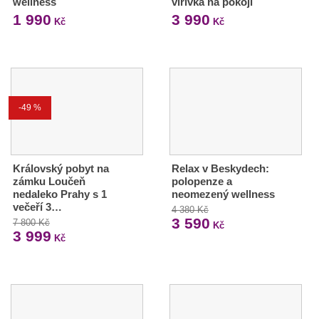
wellness
vířivka na pokoji
1 990
3 990
Kč
Kč
-49 %
Královský pobyt na
Relax v Beskydech:
zámku Loučeň
polopenze a
nedaleko Prahy s 1
neomezený wellness
večeří 3…
4 380 Kč
3 590
7 800 Kč
Kč
3 999
Kč