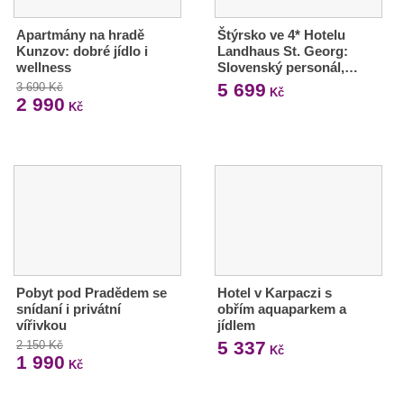
Apartmány na hradě
Štýrsko ve 4* Hotelu
Kunzov: dobré jídlo i
Landhaus St. Georg:
wellness
Slovenský personál,…
5 699
3 690 Kč
Kč
2 990
Kč
Pobyt pod Pradědem se
Hotel v Karpaczi s
snídaní i privátní
obřím aquaparkem a
vířivkou
jídlem
5 337
2 150 Kč
Kč
1 990
Kč