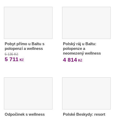
Pobyt přímo u Baltu s
Polský ráj u Baltu:
polopenzí a wellness
polopenze a
neomezený wellness
6 136 Kč
5 711
4 814
Kč
Kč
Odpočinek s wellness
Polské Beskydy: resort