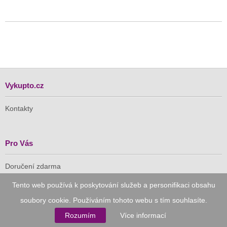
Vykupto.cz
Kontakty
Pro Vás
Doručení zdarma
Vykupto na Facebooku
Tento web používá k poskytování služeb a personifikaci obsahu
soubory cookie. Používáním tohoto webu s tím souhlasíte.
Důvěryhodný nákup
Rozumím
Více informací
Naše společnost je členem Asociace pro elektronickou