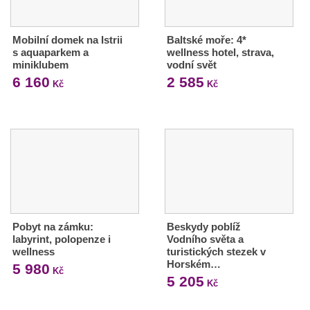
Mobilní domek na Istrii
Baltské moře: 4*
s aquaparkem a
wellness hotel, strava,
miniklubem
vodní svět
6 160
2 585
Kč
Kč
Pobyt na zámku:
Beskydy poblíž
labyrint, polopenze i
Vodního světa a
wellness
turistických stezek v
Horském…
5 980
Kč
5 205
Kč