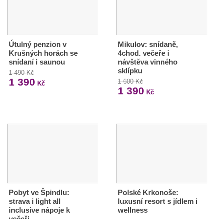
Útulný penzion v
Mikulov: snídaně,
Krušných horách se
4chod. večeře i
snídaní i saunou
návštěva vinného
sklípku
1 490 Kč
1 390
1 600 Kč
Kč
1 390
Kč
Pobyt ve Špindlu:
Polské Krkonoše:
strava i light all
luxusní resort s jídlem i
inclusive nápoje k
wellness
večeři