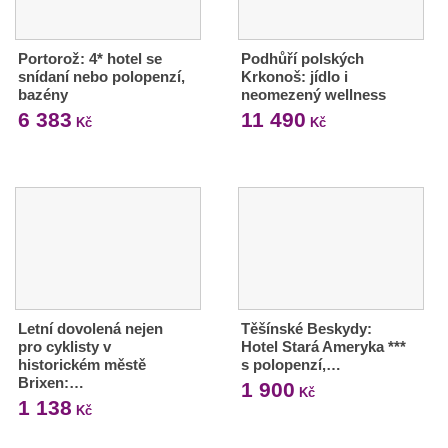
Portorož: 4* hotel se
Podhůří polských
snídaní nebo polopenzí,
Krkonoš: jídlo i
bazény
neomezený wellness
6 383
11 490
Kč
Kč
Letní dovolená nejen
Těšínské Beskydy:
pro cyklisty v
Hotel Stará Ameryka ***
historickém městě
s polopenzí,…
Brixen:…
1 900
Kč
1 138
Kč