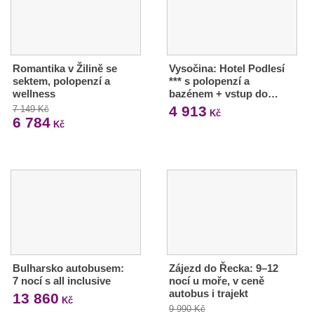
Romantika v Žilině se
Vysočina: Hotel Podlesí
sektem, polopenzí a
*** s polopenzí a
wellness
bazénem + vstup do…
4 913
7 149 Kč
Kč
6 784
Kč
Bulharsko autobusem:
Zájezd do Řecka: 9–12
7 nocí s all inclusive
nocí u moře, v ceně
autobus i trajekt
13 860
Kč
9 990 Kč