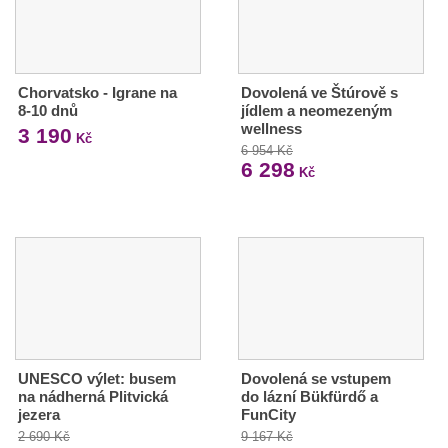
Chorvatsko - Igrane na
Dovolená ve Štúrově s
8-10 dnů
jídlem a neomezeným
wellness
3 190
Kč
6 954 Kč
6 298
Kč
UNESCO výlet: busem
Dovolená se vstupem
na nádherná Plitvická
do lázní Bükfürdő a
jezera
FunCity
2 690 Kč
9 167 Kč