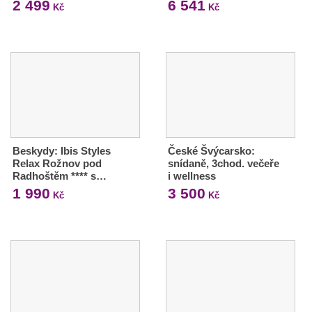
2 499
6 541
Kč
Kč
Beskydy: Ibis Styles
České Švýcarsko:
Relax Rožnov pod
snídaně, 3chod. večeře
Radhoštěm **** s…
i wellness
1 990
3 500
Kč
Kč