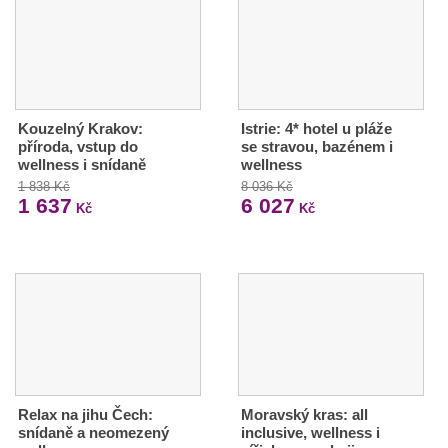
Kouzelný Krakov:
Istrie: 4* hotel u pláže
příroda, vstup do
se stravou, bazénem i
wellness i snídaně
wellness
1 838 Kč
8 036 Kč
1 637
6 027
Kč
Kč
Relax na jihu Čech:
Moravský kras: all
snídaně a neomezený
inclusive, wellness i