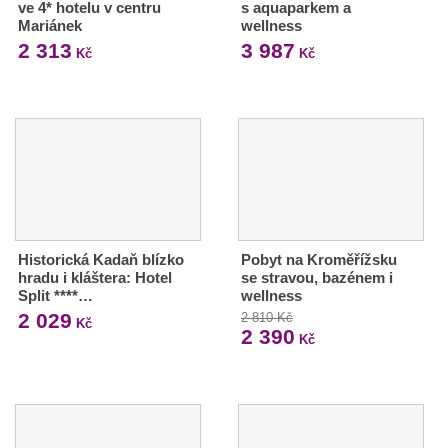
ve 4* hotelu v centru
s aquaparkem a
Mariánek
wellness
2 313
3 987
Kč
Kč
Historická Kadaň blízko
Pobyt na Kroměřížsku
hradu i kláštera: Hotel
se stravou, bazénem i
Split ****…
wellness
2 029
2 810 Kč
Kč
2 390
Kč