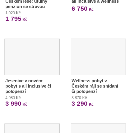
Českém lese: útulný
all inclusive a wellness
penzion se stravou
6 750
Kč
1 920 Kč
1 795
Kč
Jesenice v novém:
Wellness pobyt v
pobyt s all inclusive či
Českém ráji se snídaní
polopenzí
či polopenzí
4 980 Kč
3 870 Kč
3 990
3 290
Kč
Kč