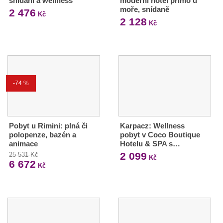
snídaní a wellness
moderní hotel přímo u
moře, snídaně
2 476
Kč
2 128
Kč
-74 %
Pobyt u Rimini: plná či
Karpacz: Wellness
polopenze, bazén a
pobyt v Coco Boutique
animace
Hotelu & SPA s…
2 099
25 531 Kč
Kč
6 672
Kč