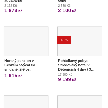
aquaparku
ceně
2 172 Kč
2 580 Kč
1 873
2 100
Kč
Kč
-48 %
Horský penzion v
Pohádkový pobyt -
Českém Švýcarsku:
Středověký hotel v
snídaně, 2-9 os.
Dětenicích 4 dny / 3…
1 615
17 800 Kč
Kč
9 199
Kč