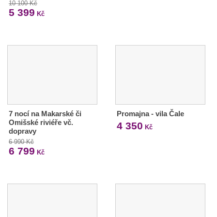
10 100 Kč
5 399
Kč
7 nocí na Makarské či
Promajna - vila Čale
Omišské riviéře vč.
4 350
Kč
dopravy
6 990 Kč
6 799
Kč