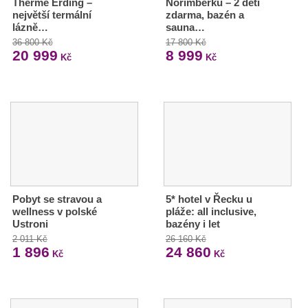
Therme Erding –
Norimberku – 2 děti
největší termální
zdarma, bazén a
lázně…
sauna…
36 800 Kč
17 800 Kč
20 999
8 999
Kč
Kč
Pobyt se stravou a
5* hotel v Řecku u
wellness v polské
pláže: all inclusive,
Ustroni
bazény i let
2 011 Kč
26 160 Kč
1 896
24 860
Kč
Kč