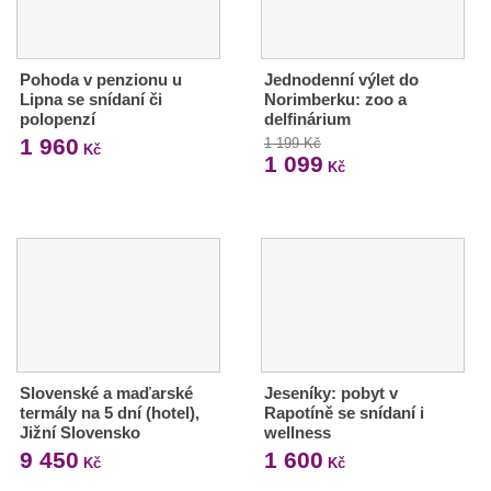
Pohoda v penzionu u
Jednodenní výlet do
Lipna se snídaní či
Norimberku: zoo a
polopenzí
delfinárium
1 960
1 199 Kč
Kč
1 099
Kč
Slovenské a maďarské
Jeseníky: pobyt v
termály na 5 dní (hotel),
Rapotíně se snídaní i
Jižní Slovensko
wellness
9 450
1 600
Kč
Kč