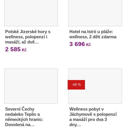
Polské Jizerské hory s
Hotel na Istrii u pláže:
wellness, polopenzí i
wellness, 2 děti zdarma
masáží, až dvě…
3 696
Kč
2 585
Kč
-48 %
Severní Čechy
Wellness pobyt v
nedaleko Teplic a
Jáchymově s polopenzí
německých hranic:
a masáží pro dva 3
Dovolená na…
dny…