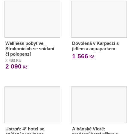
Wellness pobyt ve
Dovolená v Karpaczi s
Strakonicích se snídaní
jídlem a aquaparkem
či polopenzí
1 566
Kč
2 490 Kč
2 090
Kč
Ustroň: 4* hotel se
Albánské Vlorë: