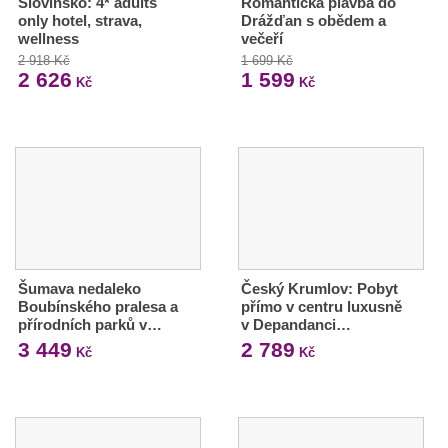
Slovinsko: 4* adults
Romantická plavba do
only hotel, strava,
Drážďan s obědem a
wellness
večeří
2 918 Kč
1 699 Kč
2 626
1 599
Kč
Kč
Šumava nedaleko
Český Krumlov: Pobyt
Boubínského pralesa a
přímo v centru luxusně
přírodních parků v…
v Depandanci…
3 449
2 789
Kč
Kč