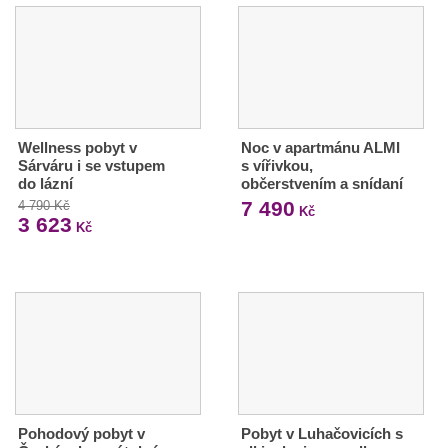
Wellness pobyt v
Noc v apartmánu ALMI
Sárváru i se vstupem
s vířivkou,
do lázní
občerstvením a snídaní
7 490
4 790 Kč
Kč
3 623
Kč
Pohodový pobyt v
Pobyt v Luhačovicích s