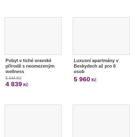
Pobyt v tiché oravské
Luxusní apartmány v
přírodě s neomezeným
Beskydech až pro 6
wellness
osob
5 960
5 544 Kč
Kč
4 839
Kč