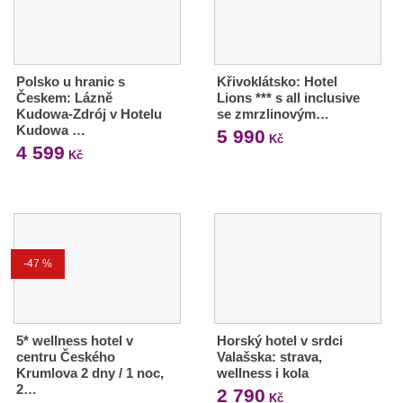
Polsko u hranic s
Křivoklátsko: Hotel
Českem: Lázně
Lions *** s all inclusive
Kudowa-Zdrój v Hotelu
se zmrzlinovým…
Kudowa …
5 990
Kč
4 599
Kč
-47 %
5* wellness hotel v
Horský hotel v srdci
centru Českého
Valašska: strava,
Krumlova 2 dny / 1 noc,
wellness i kola
2…
2 790
Kč