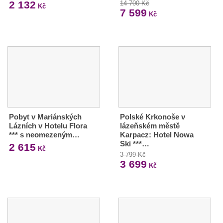
2 132
14 700 Kč
Kč
7 599
Kč
Pobyt v Mariánských
Polské Krkonoše v
Lázních v Hotelu Flora
lázeňském městě
*** s neomezeným…
Karpacz: Hotel Nowa
Ski ***…
2 615
Kč
3 799 Kč
3 699
Kč