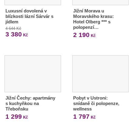
Luxusní dovolená v
Jižní Morava u
blízkosti lázní Sárvár s
Moravského krasu:
jídlem
Hotel Olberg *** s
polopenzí…
4 644 Kč
3 380
2 190
Kč
Kč
Jižní Čechy: apartmány
Pobyt v Ustroni:
s kuchyňkou na
snídaně či polopenze,
Třeboňsku
wellness
1 299
1 797
Kč
Kč