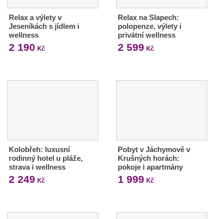
Relax a výlety v
Relax na Slapech:
Jeseníkách s jídlem i
polopenze, výlety i
wellness
privátní wellness
2 190
2 599
Kč
Kč
Kolobřeh: luxusní
Pobyt v Jáchymově v
rodinný hotel u pláže,
Krušných horách:
strava i wellness
pokoje i apartmány
2 249
1 999
Kč
Kč