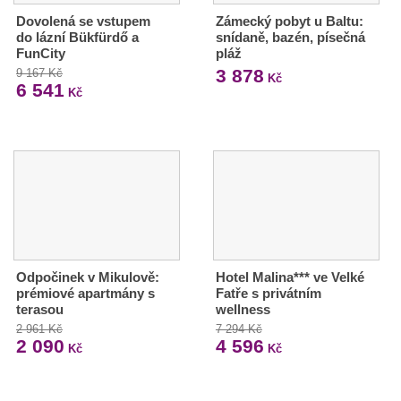
Dovolená se vstupem
Zámecký pobyt u Baltu:
do lázní Bükfürdő a
snídaně, bazén, písečná
FunCity
pláž
3 878
9 167 Kč
Kč
6 541
Kč
Odpočinek v Mikulově:
Hotel Malina*** ve Velké
prémiové apartmány s
Fatře s privátním
terasou
wellness
2 961 Kč
7 294 Kč
2 090
4 596
Kč
Kč