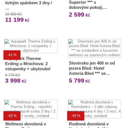
Superior *** s
tichým spánkem 3 dny /
dobovými pokoji,…
…
2 599
19 400 Kč
Kč
11 199
Kč
-41 %
Aquapark Therme
Slovinsko jen 400 m od
Erding u Mnichova: 2
jezera Bled: Hotel
vstupenky + ubytování
Astoria Bled *** se…
6 776 Kč
3 998
5 799
Kč
Kč
-43 %
-49 %
Wellness dovolená v
Rodinná dovolená v