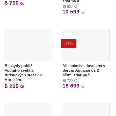
zdarma 4…
6 750
Kč
19 600 Kč
10 599
Kč
-53 %
Beskydy poblíž
All inclusive dovolená v
Vodního světa a
Sárvár Aquapark s 2
turistických stezek v
dětmi zdarma 5…
Horském…
39 700 Kč
18 699
5 205
Kč
Kč