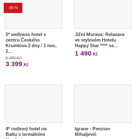
-48 %
5* wellness hotel v
Jižní Morava: Relaxace
centru Českého
ve stylovém Hotelu
Krumlova 2 dny / 1 noc,
Happy Star **** se…
2…
1 490
Kč
6 490 Kč
3 399
Kč
4* rodinný hotel na
Igrane - Penzion
Baltu s termálními
Mihaljević