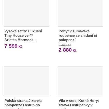
Vysoké Tatry: Luxusní
Pobyt v šumavské
Tiny House ve 4*
roubence se snídaní či
Arietes Marmont…
polopenzí
7 599
3 440 Kč
Kč
2 880
Kč
Polská strana Jizerek:
Vila v srdci Kutné Hory:
polopenze i vstup do
strava i vstupenky v