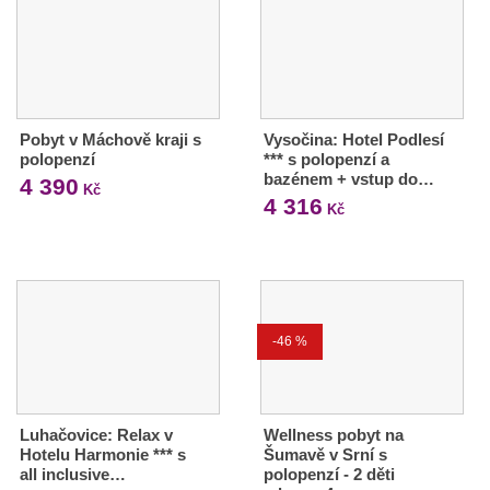
Pobyt v Máchově kraji s
Vysočina: Hotel Podlesí
polopenzí
*** s polopenzí a
bazénem + vstup do…
4 390
Kč
4 316
Kč
-46 %
Luhačovice: Relax v
Wellness pobyt na
Hotelu Harmonie *** s
Šumavě v Srní s
all inclusive…
polopenzí - 2 děti