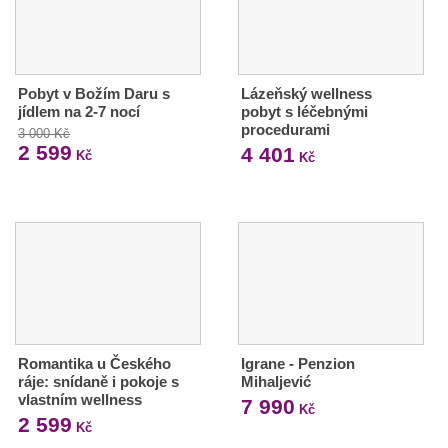
Pobyt v Božím Daru s
Lázeňský wellness
jídlem na 2-7 nocí
pobyt s léčebnými
procedurami
3 000 Kč
2 599
4 401
Kč
Kč
Romantika u Českého
Igrane - Penzion
ráje: snídaně i pokoje s
Mihaljević
vlastním wellness
7 990
Kč
2 599
Kč