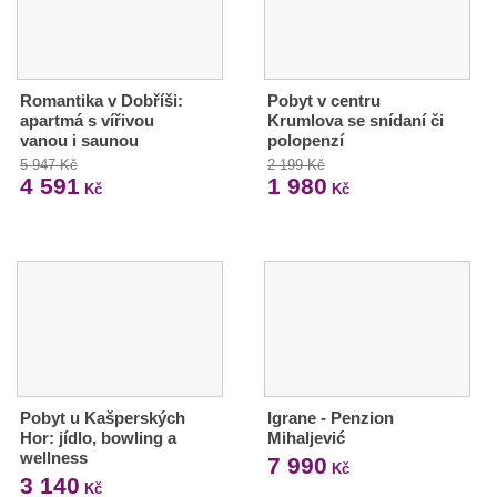
Romantika v Dobříši:
Pobyt v centru
apartmá s vířivou
Krumlova se snídaní či
vanou i saunou
polopenzí
5 947 Kč
2 199 Kč
4 591
1 980
Kč
Kč
Pobyt u Kašperských
Igrane - Penzion
Hor: jídlo, bowling a
Mihaljević
wellness
7 990
Kč
3 140
Kč