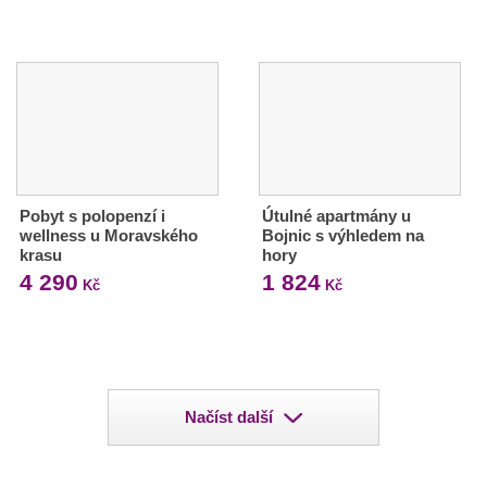
Pobyt s polopenzí i
Útulné apartmány u
wellness u Moravského
Bojnic s výhledem na
krasu
hory
4 290
1 824
Kč
Kč
Načíst další