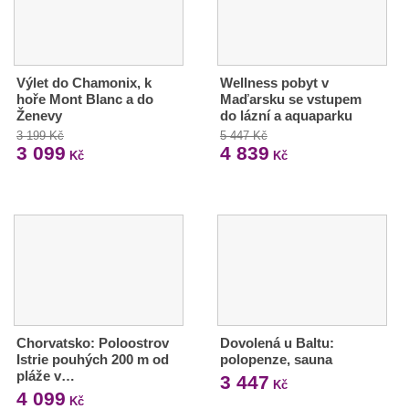
Výlet do Chamonix, k
Wellness pobyt v
hoře Mont Blanc a do
Maďarsku se vstupem
Ženevy
do lázní a aquaparku
3 199 Kč
5 447 Kč
3 099
4 839
Kč
Kč
Chorvatsko: Poloostrov
Dovolená u Baltu:
Istrie pouhých 200 m od
polopenze, sauna
pláže v…
3 447
Kč
4 099
Kč