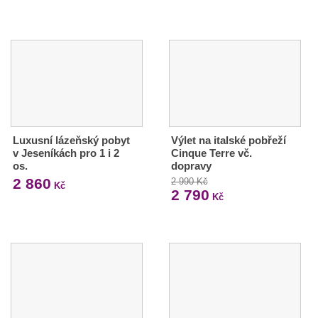
Luxusní lázeňský pobyt
Výlet na italské pobřeží
v Jeseníkách pro 1 i 2
Cinque Terre vč.
os.
dopravy
2 860
2 990 Kč
Kč
2 790
Kč