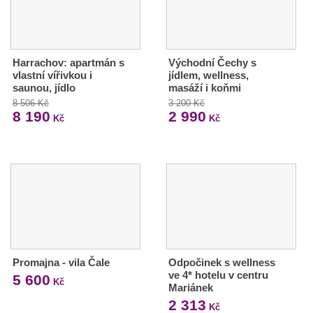
Harrachov: apartmán s
Východní Čechy s
vlastní vířivkou i
jídlem, wellness,
saunou, jídlo
masáží i koňmi
8 506 Kč
3 200 Kč
8 190
2 990
Kč
Kč
Promajna - vila Čale
Odpočinek s wellness
ve 4* hotelu v centru
5 600
Kč
Mariánek
2 313
Kč