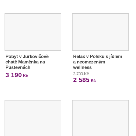
Pobyt v Jurkovičově
Relax v Polsku s jídlem
chatě Maměnka na
a neomezeným
Pustevnách
wellness
3 190
2 700 Kč
Kč
2 585
Kč