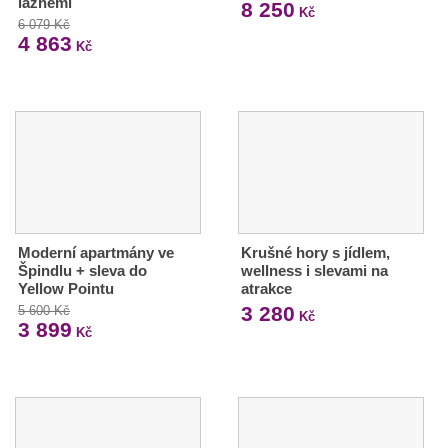
lázněmi
8 250
Kč
6 079 Kč
4 863
Kč
Moderní apartmány ve
Krušné hory s jídlem,
Špindlu + sleva do
wellness i slevami na
Yellow Pointu
atrakce
3 280
5 600 Kč
Kč
3 899
Kč