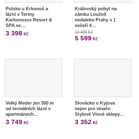
Polsko u Krkonoš a
Královský pobyt na
lázní v Termy
zámku Loučeň
Karkonosze Resort &
nedaleko Prahy s 1
SPA se…
večeří 4…
3 398
10 400 Kč
Kč
5 599
Kč
Velký Meder jen 350 m
Slovácko u Kyjova
od termálních lázní v
nejen pro vinaře:
apartmánech…
Stylové Vinné sklepy…
3 749
3 352
Kč
Kč