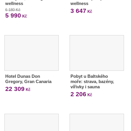
wellness
wellness
3 647
6 180 Kč
Kč
5 990
Kč
Hotel Dunas Don
Pobyt u Baltského
Gregory, Gran Canaria
moře: strava, bazény,
vířivky i sauna
22 309
Kč
2 206
Kč