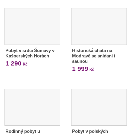
Pobyt v srdci Šumavy v
Historická chata na
Kašperských Horách
Modravě se snídaní i
saunou
1 290
Kč
1 999
Kč
Rodinný pobyt u
Pobyt v polských