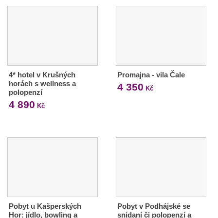
4* hotel v Krušných
Promajna - vila Čale
horách s wellness a
4 350
Kč
polopenzí
4 890
Kč
Pobyt u Kašperských
Pobyt v Podhájské se
Hor: jídlo, bowling a
snídaní či polopenzí a