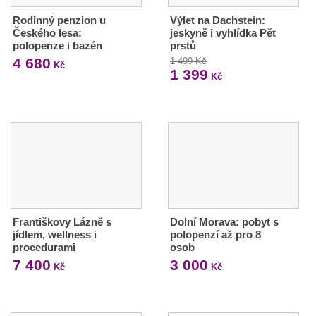
Rodinný penzion u
Výlet na Dachstein:
Českého lesa:
jeskyně i vyhlídka Pět
polopenze i bazén
prstů
4 680
1 499 Kč
Kč
1 399
Kč
Františkovy Lázně s
Dolní Morava: pobyt s
jídlem, wellness i
polopenzí až pro 8
procedurami
osob
7 400
3 000
Kč
Kč