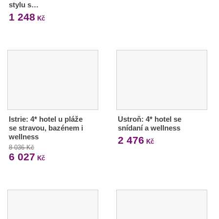
stylu s…
1 248
Kč
Istrie: 4* hotel u pláže
Ustroň: 4* hotel se
se stravou, bazénem i
snídaní a wellness
wellness
2 476
Kč
8 036 Kč
6 027
Kč