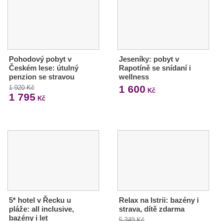
Pohodový pobyt v
Jeseníky: pobyt v
Českém lese: útulný
Rapotíně se snídaní i
penzion se stravou
wellness
1 600
1 920 Kč
Kč
1 795
Kč
5* hotel v Řecku u
Relax na Istrii: bazény i
pláže: all inclusive,
strava, dítě zdarma
bazény i let
5 349 Kč