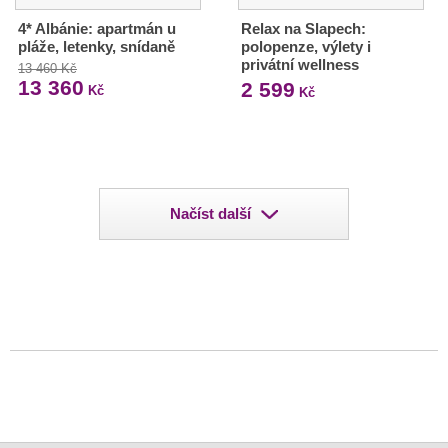
4* Albánie: apartmán u
Relax na Slapech:
pláže, letenky, snídaně
polopenze, výlety i
privátní wellness
13 460 Kč
13 360
2 599
Kč
Kč
Načíst další