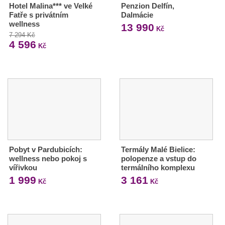
Hotel Malina*** ve Velké
Penzion Delfín,
Fatře s privátním
Dalmácie
wellness
13 990
Kč
7 294 Kč
4 596
Kč
Pobyt v Pardubicích:
Termály Malé Bielice:
wellness nebo pokoj s
polopenze a vstup do
vířivkou
termálního komplexu
1 999
3 161
Kč
Kč