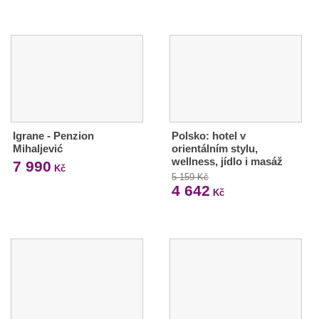
Igrane - Penzion
Polsko: hotel v
Mihaljević
orientálním stylu,
wellness, jídlo i masáž
7 990
Kč
5 159 Kč
4 642
Kč