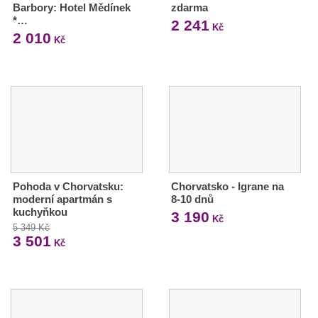
Barbory: Hotel Mědínek
zdarma
*…
2 241
Kč
2 010
Kč
Pohoda v Chorvatsku:
Chorvatsko - Igrane na
moderní apartmán s
8-10 dnů
kuchyňkou
3 190
Kč
5 349 Kč
3 501
Kč