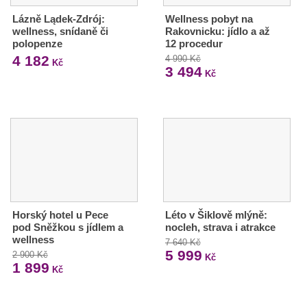
Lázně Lądek-Zdrój:
Wellness pobyt na
wellness, snídaně či
Rakovnicku: jídlo a až
polopenze
12 procedur
4 182
4 990 Kč
Kč
3 494
Kč
Horský hotel u Pece
Léto v Šiklově mlýně:
pod Sněžkou s jídlem a
nocleh, strava i atrakce
wellness
7 640 Kč
5 999
2 900 Kč
Kč
1 899
Kč