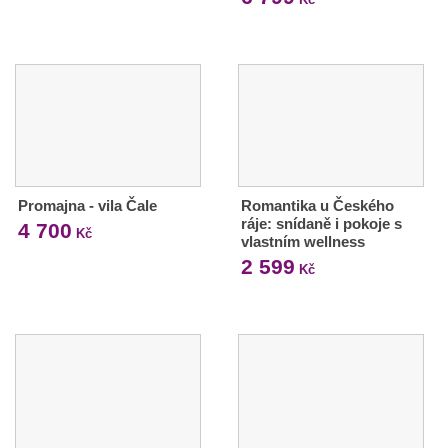
Promajna - vila Čale
Romantika u Českého
ráje: snídaně i pokoje s
4 700
Kč
vlastním wellness
2 599
Kč