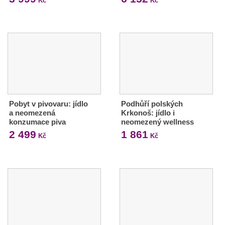
Kč
Kč
Pobyt v pivovaru: jídlo
Podhůří polských
a neomezená
Krkonoš: jídlo i
konzumace piva
neomezený wellness
2 499
1 861
Kč
Kč