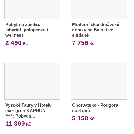
Pobyt na zámku:
Moderní skandinávské
labyrint, polopenze i
domky na Baltu i vč.
wellness
snídaně
2 490
7 756
Kč
Kč
Vysoké Taury v Hotelu
Chorvatsko - Podgora
ever.grün KAPRUN
na 8 dnů
****: Pobyt s…
5 150
Kč
11 399
Kč