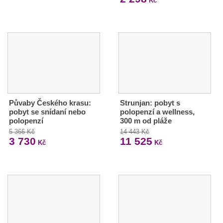
Kč
Půvaby Českého krasu:
Strunjan: pobyt s
pobyt se snídaní nebo
polopenzí a wellness,
polopenzí
300 m od pláže
5 366 Kč
14 443 Kč
3 730
11 525
Kč
Kč