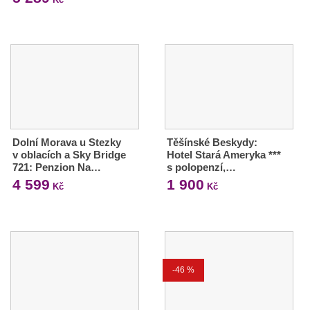
Dolní Morava u Stezky
Těšínské Beskydy:
v oblacích a Sky Bridge
Hotel Stará Ameryka ***
721: Penzion Na…
s polopenzí,…
4 599
1 900
Kč
Kč
-46 %