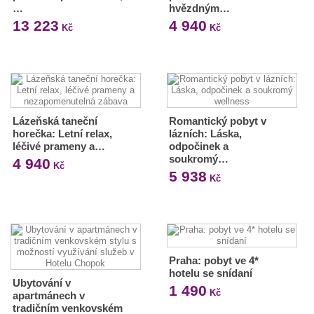
…
hvězdným…
13 223
4 940
Kč
Kč
Lázeňská taneční
Romantický pobyt v
horečka: Letní relax,
lázních: Láska,
léčivé prameny a…
odpočinek a
soukromý…
4 940
Kč
5 938
Kč
Praha: pobyt ve 4*
hotelu se snídaní
Ubytování v
1 490
Kč
apartmánech v
tradičním venkovském