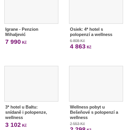
Igrane - Penzion
Osiek: 4* hotel s
Mihaljević
polopenzí a wellness
7 990
6 808 Kč
Kč
4 863
Kč
3* hotel u Baltu:
Wellness pobyt u
snídaně i polopenze,
Bešeňové s polopenzí a
wellness
wellness
3 102
2 553 Kč
Kč
2 298