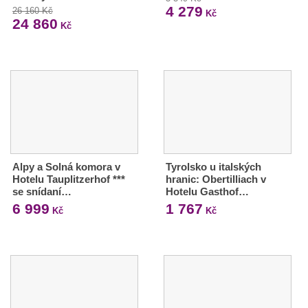
4 279
26 160 Kč
Kč
24 860
Kč
Alpy a Solná komora v
Tyrolsko u italských
Hotelu Tauplitzerhof ***
hranic: Obertilliach v
se snídaní…
Hotelu Gasthof…
6 999
1 767
Kč
Kč