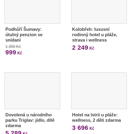
Podhůří Šumavy:
Kolobřeh: luxusní
útulný penzion se
rodinný hotel u pláže,
snídaní
strava i wellness
2 249
1 300 Kč
Kč
999
Kč
Dovolená u národního
Hotel na Istrii u pláže:
parku Triglav: jídlo, dítě
wellness, 2 děti zdarma
zdarma
3 696
Kč
5 289
Kč