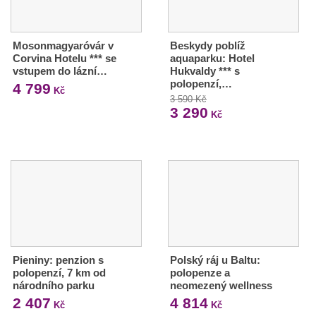
Mosonmagyaróvár v
Beskydy poblíž
Corvina Hotelu *** se
aquaparku: Hotel
vstupem do lázní…
Hukvaldy *** s
polopenzí,…
4 799
Kč
3 590 Kč
3 290
Kč
Pieniny: penzion s
Polský ráj u Baltu:
polopenzí, 7 km od
polopenze a
národního parku
neomezený wellness
2 407
4 814
Kč
Kč