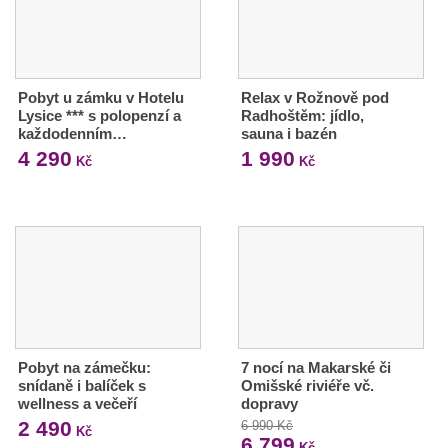
Pobyt u zámku v Hotelu
Relax v Rožnově pod
Lysice *** s polopenzí a
Radhoštěm: jídlo,
každodenním…
sauna i bazén
4 290
1 990
Kč
Kč
Pobyt na zámečku:
7 nocí na Makarské či
snídaně i balíček s
Omišské riviéře vč.
wellness a večeří
dopravy
2 490
6 990 Kč
Kč
6 799
Kč