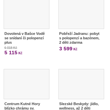
Dovolená v Bašce Vodě
Pobřeží Jadranu: pobyt
se snídaní či polopenzí
s polopenzí a bazénem,
plus
2 děti zdarma
3 599
6 018 Kč
Kč
5 115
Kč
Centrum Kutné Hory
Slezské Beskydy: jídlo,
blízko chrámu sv.
wellness, až 2 děti