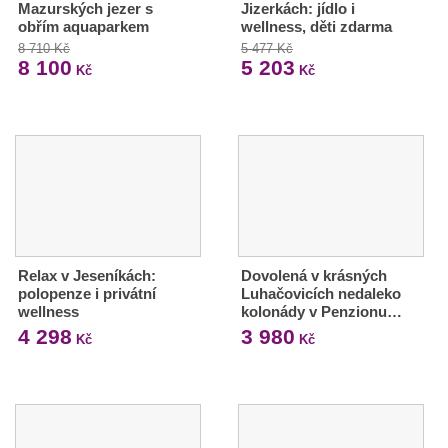
Mazurských jezer s
Jizerkách: jídlo i
obřím aquaparkem
wellness, děti zdarma
8 710 Kč
5 477 Kč
8 100
5 203
Kč
Kč
Relax v Jeseníkách:
Dovolená v krásných
polopenze i privátní
Luhačovicích nedaleko
wellness
kolonády v Penzionu…
4 298
3 980
Kč
Kč