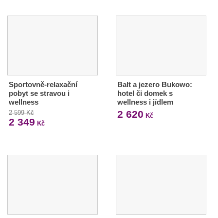
Sportovně-relaxační
Balt a jezero Bukowo:
pobyt se stravou i
hotel či domek s
wellness
wellness i jídlem
2 620
2 599 Kč
Kč
2 349
Kč