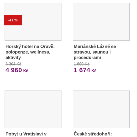
-41 %
Horský hotel na Oravě:
Mariánské Lázně se
polopenze, wellness,
stravou, saunou i
aktivity
procedurami
8 364 Kč
1 860 Kč
4 960
1 674
Kč
Kč
Pobyt u Vratislavi v
České středohoří: