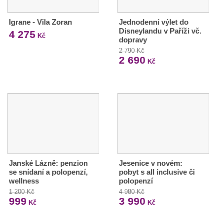
Igrane - Vila Zoran
Jednodenní výlet do
Disneylandu v Paříži vč.
4 275
Kč
dopravy
2 790 Kč
2 690
Kč
Janské Lázně: penzion
Jesenice v novém:
se snídaní a polopenzí,
pobyt s all inclusive či
wellness
polopenzí
1 200 Kč
4 980 Kč
999
3 990
Kč
Kč