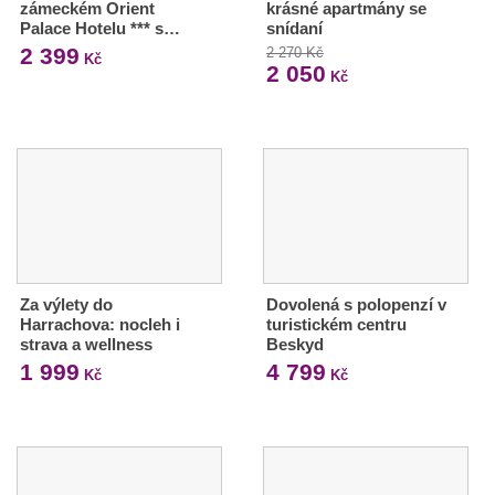
zámeckém Orient
krásné apartmány se
Palace Hotelu *** s…
snídaní
2 399
2 270 Kč
Kč
2 050
Kč
Za výlety do
Dovolená s polopenzí v
Harrachova: nocleh i
turistickém centru
strava a wellness
Beskyd
1 999
4 799
Kč
Kč