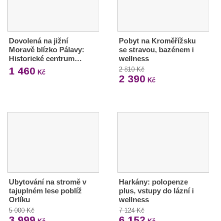
Dovolená na jižní
Pobyt na Kroměřížsku
Moravě blízko Pálavy:
se stravou, bazénem i
Historické centrum…
wellness
1 460
2 810 Kč
Kč
2 390
Kč
Ubytování na stromě v
Harkány: polopenze
tajuplném lese poblíž
plus, vstupy do lázní i
Orlíku
wellness
5 000 Kč
7 124 Kč
3 999
6 152