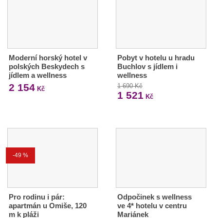
Moderní horský hotel v
Pobyt v hotelu u hradu
polských Beskydech s
Buchlov s jídlem i
jídlem a wellness
wellness
2 154
1 690 Kč
Kč
1 521
Kč
-49 %
Pro rodinu i pár:
Odpočinek s wellness
apartmán u Omiše, 120
ve 4* hotelu v centru
m k pláži
Mariánek