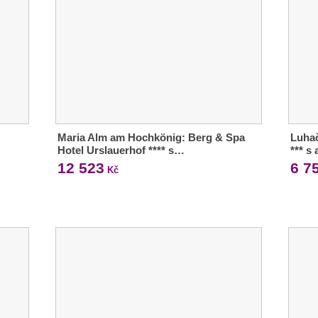
Maria Alm am Hochkönig: Berg & Spa
Luhač
Hotel Urslauerhof **** s…
*** s
12 523
6 7
Kč