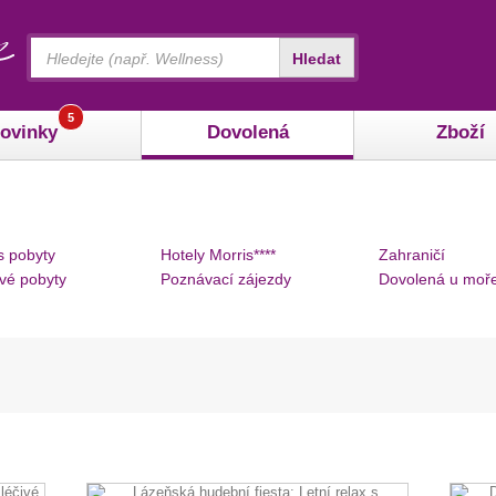
Vyhledávání
Hledat
5
ovinky
Dovolená
Zboží
s pobyty
Hotely Morris****
Zahraničí
vé pobyty
Poznávací zájezdy
Dovolená u moř