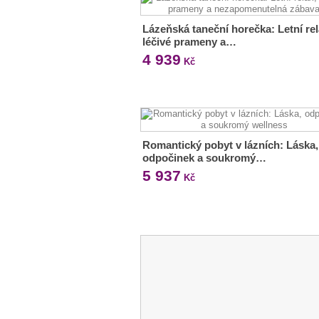
Lázeňská taneční horečka: Letní rel
léčivé prameny a…
4 939
Kč
Romantický pobyt v lázních: Láska,
odpočinek a soukromý…
5 937
Kč