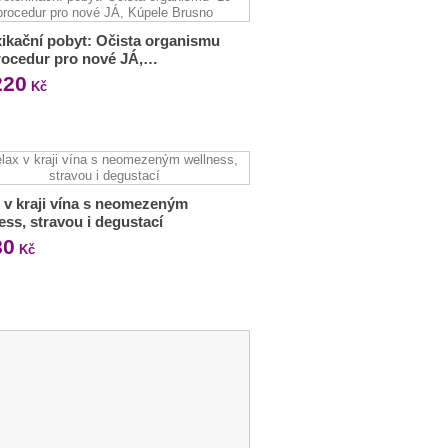
ikační pobyt: Očista organismu
rocedur pro nové JÁ,…
220
Kč
 v kraji vína s neomezeným
ess, stravou i degustací
80
Kč