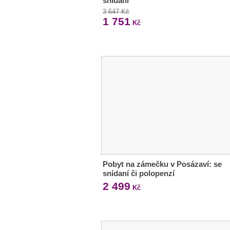
snídaní
3 647 Kč
1 751
Kč
Pobyt na zámečku v Posázaví: se
snídaní či polopenzí
2 499
Kč