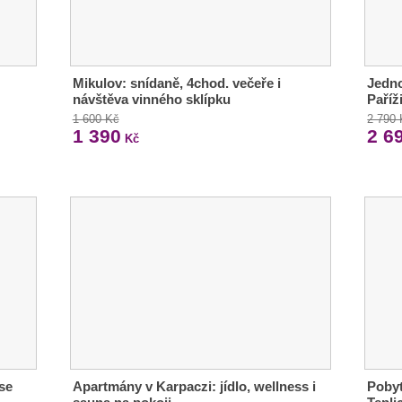
Mikulov: snídaně, 4chod. večeře i
Jedno
návštěva vinného sklípku
Paříž
1 600 Kč
2 790
1 390
2 6
Kč
se
Apartmány v Karpaczi: jídlo, wellness i
Pobyt