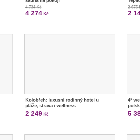
sauna na pokoji
Tepli
4 734 Kč
2 675
4 274
2 1
Kč
Kolobřeh: luxusní rodinný hotel u
4* we
pláže, strava i wellness
polsk
2 249
5 3
Kč