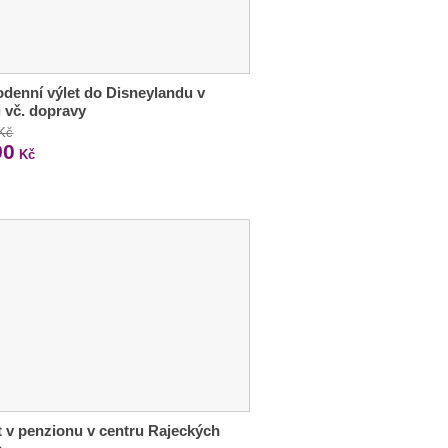
denní výlet do Disneylandu v
i vč. dopravy
 Kč
90
Kč
 v penzionu v centru Rajeckých