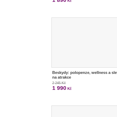
Kč
Beskydy: polopenze, wellness a sl
na atrakce
2 245 Kč
1 990
Kč