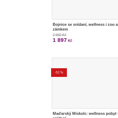
Bojnice se snídaní, wellness i zoo a
zámkem
2 650 Kč
1 897
Kč
-52 %
Maďarský Miskolc: wellness pobyt 