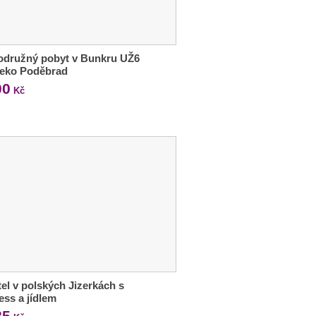
odružný pobyt v Bunkru UŽ6
leko Poděbrad
00
Kč
tel v polských Jizerkách s
ess a jídlem
85