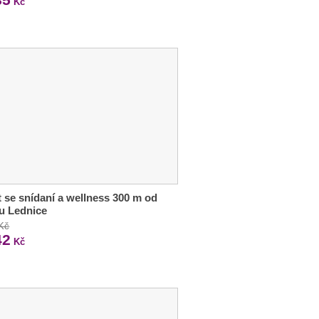
Kč
 se snídaní a wellness 300 m od
u Lednice
 Kč
42
Kč