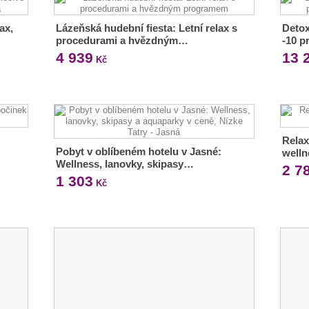
ax,
Lázeňská hudební fiesta: Letní relax s
Detox
procedurami a hvězdným…
-10 p
4 939
13 
Kč
Relax
Pobyt v oblíbeném hotelu v Jasné:
welln
Wellness, lanovky, skipasy…
2 7
1 303
Kč