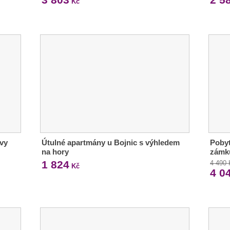
Kč
evy
Útulné apartmány u Bojnic s výhledem
Pobyt
na hory
zámk
1 824
4 490
Kč
4 0