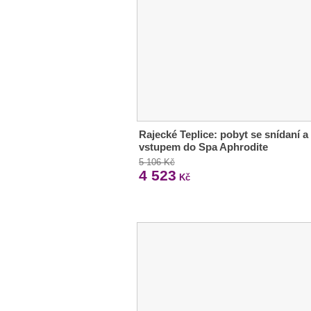
Rajecké Teplice: pobyt se snídaní a
vstupem do Spa Aphrodite
5 106 Kč
4 523
Kč