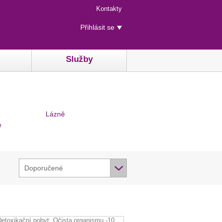
Menu
Kontakty
rychlého
Uživatelské
přístupu
Přihlásit se
menu
Služby
Lázně
e
Doporučené