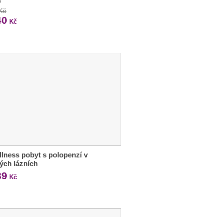
c
 Kč
40
Kč
llness pobyt s polopenzí v
ých lázních
89
Kč