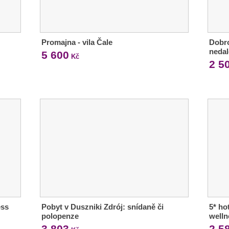
Promajna - vila Čale
Dobr
neda
5 600
Kč
2 5
ess
Pobyt v Duszniki Zdrój: snídaně či
5* ho
polopenze
welln
3 803
2 5