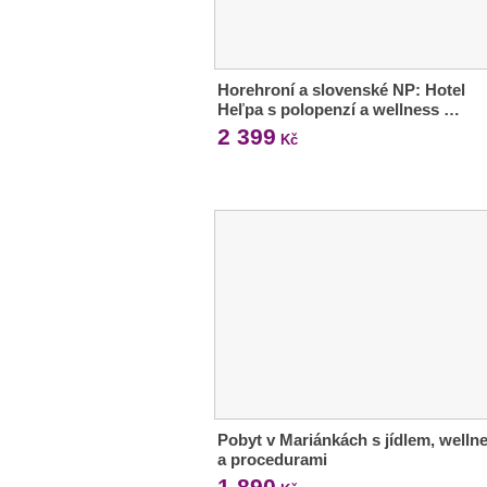
Horehroní a slovenské NP: Hotel
Heľpa s polopenzí a wellness …
2 399
Kč
Pobyt v Mariánkách s jídlem, welln
a procedurami
1 890