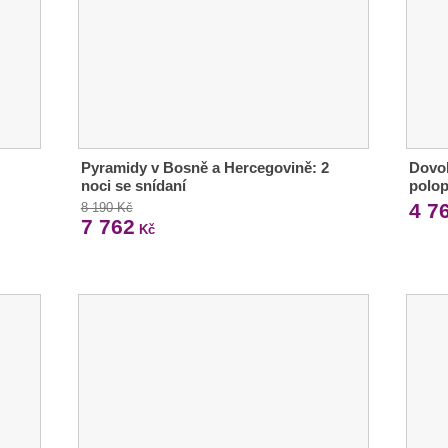
Pyramidy v Bosně a Hercegovině: 2
Dovol
noci se snídaní
polop
4 7
8 190 Kč
7 762
Kč