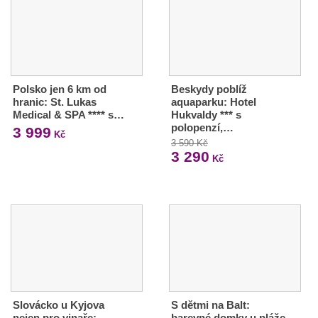
Polsko jen 6 km od
Beskydy poblíž
hranic: St. Lukas
aquaparku: Hotel
Medical & SPA **** s…
Hukvaldy *** s
polopenzí,…
3 999
Kč
3 590 Kč
3 290
Kč
Slovácko u Kyjova
S dětmi na Balt:
nejen pro vinaře:
barevné domky u pláže