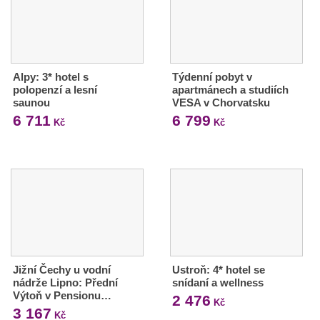
Alpy: 3* hotel s
Týdenní pobyt v
polopenzí a lesní
apartmánech a studiích
saunou
VESA v Chorvatsku
6 711
6 799
Kč
Kč
Jižní Čechy u vodní
Ustroň: 4* hotel se
nádrže Lipno: Přední
snídaní a wellness
Výtoň v Pensionu…
2 476
Kč
3 167
Kč