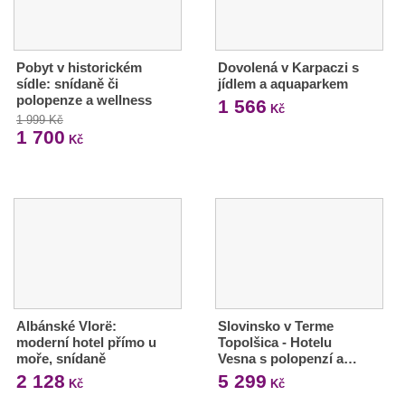
Pobyt v historickém
Dovolená v Karpaczi s
sídle: snídaně či
jídlem a aquaparkem
polopenze a wellness
1 566
Kč
1 999 Kč
1 700
Kč
Albánské Vlorë:
Slovinsko v Terme
moderní hotel přímo u
Topolšica - Hotelu
moře, snídaně
Vesna s polopenzí a…
2 128
5 299
Kč
Kč