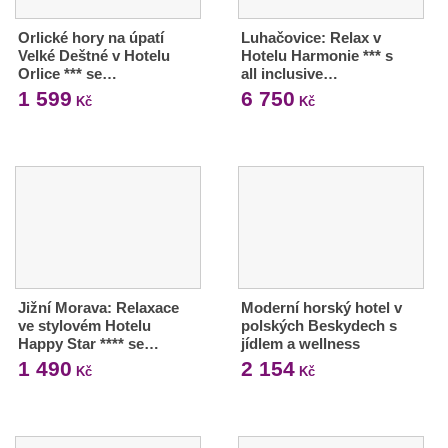
Orlické hory na úpatí
Luhačovice: Relax v
Velké Deštné v Hotelu
Hotelu Harmonie *** s
Orlice *** se…
all inclusive…
1 599
6 750
Kč
Kč
Jižní Morava: Relaxace
Moderní horský hotel v
ve stylovém Hotelu
polských Beskydech s
Happy Star **** se…
jídlem a wellness
1 490
2 154
Kč
Kč