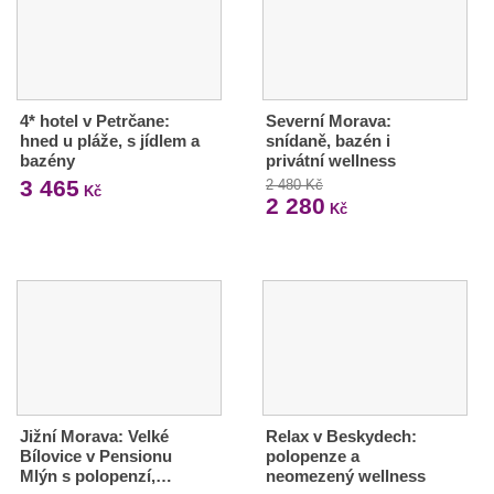
4* hotel v Petrčane:
Severní Morava:
hned u pláže, s jídlem a
snídaně, bazén i
bazény
privátní wellness
3 465
2 480 Kč
Kč
2 280
Kč
Jižní Morava: Velké
Relax v Beskydech:
Bílovice v Pensionu
polopenze a
Mlýn s polopenzí,…
neomezený wellness