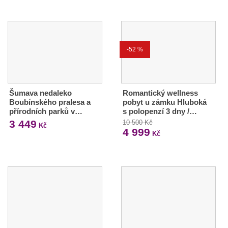
-52 %
Šumava nedaleko
Romantický wellness
Boubínského pralesa a
pobyt u zámku Hluboká
přírodních parků v…
s polopenzí 3 dny /…
3 449
10 500 Kč
Kč
4 999
Kč