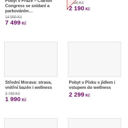
Pobyt v Praze – Clarion
2 600 Kč
Congress se snídaní a
2 190
Kč
parkováním…
14 900 Kč
7 499
Kč
Střední Morava: strava,
Pobyt v Písku s jídlem i
vnitřní bazén i wellness
vstupem do wellness
2 299
2 730 Kč
Kč
1 990
Kč