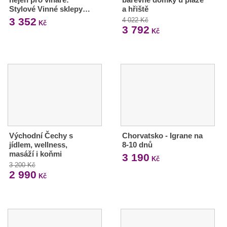
Stylové Vinné sklepy…
a hřiště
3 352
4 022 Kč
Kč
3 792
Kč
Východní Čechy s
Chorvatsko - Igrane na
jídlem, wellness,
8-10 dnů
masáží i koňmi
3 190
Kč
3 200 Kč
2 990
Kč