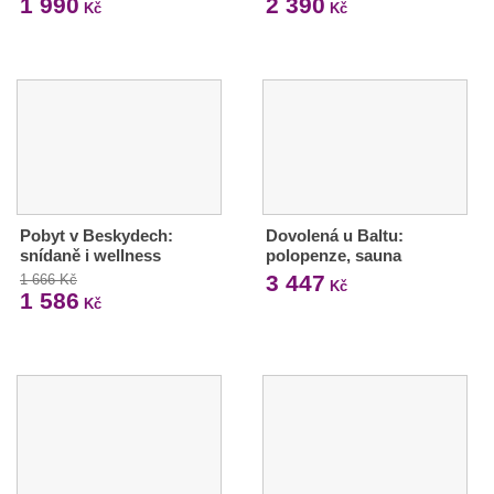
1 990
2 390
Kč
Kč
Pobyt v Beskydech:
Dovolená u Baltu:
snídaně i wellness
polopenze, sauna
3 447
1 666 Kč
Kč
1 586
Kč