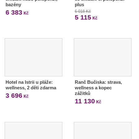
bazény
plus
6 383
6 018 Kč
Kč
5 115
Kč
Hotel na Istrii u pláže:
Ranč Bučiska: strava,
wellness, 2 děti zdarma
wellness a kopec
zážitků
3 696
Kč
11 130
Kč