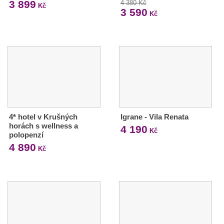
3 899
4 380 Kč
Kč
3 590
Kč
4* hotel v Krušných
Igrane - Vila Renata
horách s wellness a
4 190
Kč
polopenzí
4 890
Kč