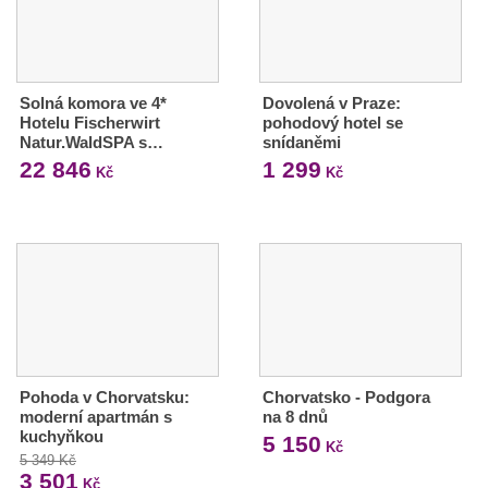
Solná komora ve 4*
Dovolená v Praze:
Hotelu Fischerwirt
pohodový hotel se
Natur.WaldSPA s…
snídaněmi
22 846
1 299
Kč
Kč
Pohoda v Chorvatsku:
Chorvatsko - Podgora
moderní apartmán s
na 8 dnů
kuchyňkou
5 150
Kč
5 349 Kč
3 501
Kč