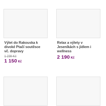
Výlet do Rakouska k
Relax a výlety v
divoké Ptačí soutěsce
Jeseníkách s jídlem i
vč. dopravy
wellness
2 190
1 238 Kč
Kč
1 150
Kč