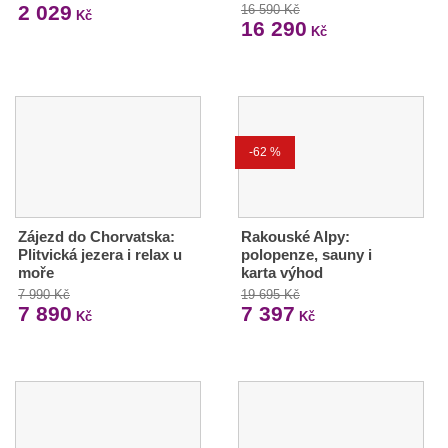
2 029
16 590 Kč
Kč
16 290
Kč
-62 %
Zájezd do Chorvatska:
Rakouské Alpy:
Plitvická jezera i relax u
polopenze, sauny i
moře
karta výhod
7 990 Kč
19 695 Kč
7 890
7 397
Kč
Kč