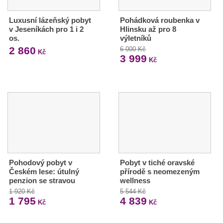
Luxusní lázeňský pobyt
Pohádková roubenka v
v Jeseníkách pro 1 i 2
Hlinsku až pro 8
os.
výletníků
2 860
6 000 Kč
Kč
3 999
Kč
Pohodový pobyt v
Pobyt v tiché oravské
Českém lese: útulný
přírodě s neomezeným
penzion se stravou
wellness
1 920 Kč
5 544 Kč
1 795
4 839
Kč
Kč