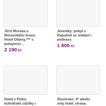
Jižní Morava u
Jeseníky: pobyt v
Moravského krasu:
Rapotíně se snídaní i
Hotel Olberg *** s
wellness
polopenzí…
1 600
Kč
2 190
Kč
Hotel v Písku:
Slovinsko: 4* adults
kulinářské zážitky i
only hotel, strava,