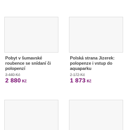
Pobyt v šumavské
Polská strana Jizerek:
roubence se snídaní či
polopenze i vstup do
polopenzí
aquaparku
3 440 Kč
2 172 Kč
2 880
1 873
Kč
Kč