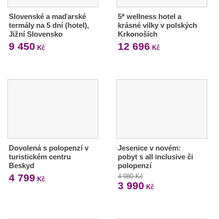
Slovenské a maďarské
5* wellness hotel a
termály na 5 dní (hotel),
krásné vilky v polských
Jižní Slovensko
Krkonoších
9 450
12 696
Kč
Kč
Dovolená s polopenzí v
Jesenice v novém:
turistickém centru
pobyt s all inclusive či
Beskyd
polopenzí
4 799
4 980 Kč
Kč
3 990
Kč