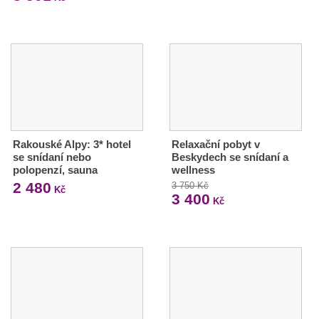
Rakouské Alpy: 3* hotel
Relaxační pobyt v
se snídaní nebo
Beskydech se snídaní a
polopenzí, sauna
wellness
2 480
3 750 Kč
Kč
3 400
Kč