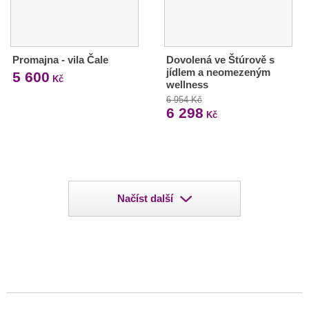
Promajna - vila Čale
Dovolená ve Štúrově s
jídlem a neomezeným
5 600
Kč
wellness
6 954 Kč
6 298
Kč
Načíst další